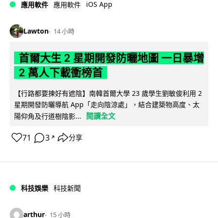
iOS App
應用軟件
應用軟件
Lawton
14 小時
首爾大生 2 星期開發防曬地圖 一日暴增
2 萬人下載衝榜首
【行路都要揀好有遮陰】南韓首爾大學 23 歲學生劉敏俊利用 2
星期開發防曬導航 App「走向陰涼處」，結合建築物高度、太
閱讀全文
陽仰角及行道樹陰影...
71
3
分享
↗
科技娛樂
科技新聞
arthur
15 小時