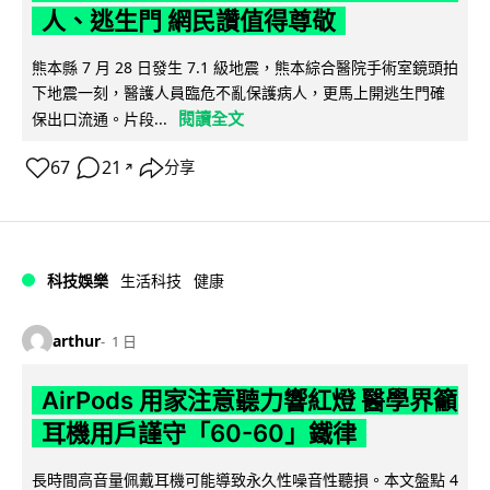
人、逃生門 網民讚值得尊敬
熊本縣 7 月 28 日發生 7.1 級地震，熊本綜合醫院手術室鏡頭拍
下地震一刻，醫護人員臨危不亂保護病人，更馬上開逃生門確
閱讀全文
保出口流通。片段...
67
21
分享
↗
科技娛樂
生活科技
健康
arthur
1 日
AirPods 用家注意聽力響紅燈 醫學界籲
耳機用戶謹守「60-60」鐵律
長時間高音量佩戴耳機可能導致永久性噪音性聽損。本文盤點 4