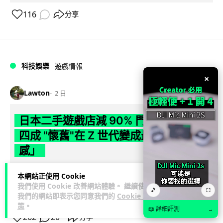
116
分享
科技娛樂
遊戲情報
×
Lawton
2 日
日本二手遊戲店減 90% 門市 業績反增
四成 "懷舊"在 Z 世代變成最潮「新鮮
感」
日本零售巨頭 GEO 將懷舊遊戲銷售門市從 1,000 間大幅減至
本網站正使用 Cookie
99 間，但銷售額卻不降反升至過往的 1.4 倍。做到「減店增
我們使用 Cookie 改善網站體驗。 繼續使用
🎵
⛶
閱讀全文
收」奇蹟，...
我們的網站即表示您同意我們的
Cookie 政
策
。
📖 詳細評測
→
262
20
分享
↗