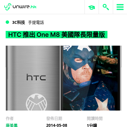
WWDC 2026
GenAI 與雲端科技專區
ERP 與商業 AI
HTC 推出 One M8 美國隊長限量版
3C科技
手提電話
HTC 推出 One M8 美國隊長限量版
作者
發佈日期
閱讀時間
2014-05-08
唐美鳳
1分鐘