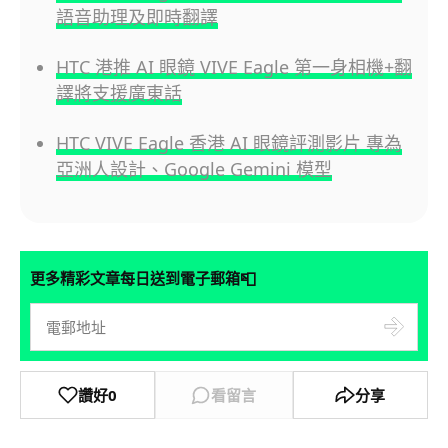
語音助理及即時翻譯
HTC 港推 AI 眼鏡 VIVE Eagle 第一身相機+翻
譯將支援廣東話
HTC VIVE Eagle 香港 AI 眼鏡評測影片 專為
亞洲人設計、Google Gemini 模型
📮
更多精彩文章每日送到電子郵箱
讚好
0
看留言
分享