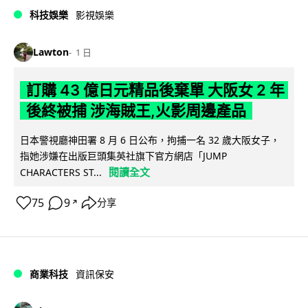
科技娛樂
影視娛樂
Lawton
1 日
訂購 43 億日元精品後棄單 大阪女 2 年
後終被捕 涉海賊王,火影周邊產品
日本警視廳神田署 8 月 6 日公布，拘捕一名 32 歲大阪女子，
指她涉嫌在出版巨頭集英社旗下官方網店「JUMP
閱讀全文
CHARACTERS ST...
75
9
分享
↗
商業科技
資訊保安