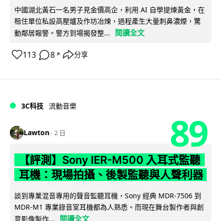
中國湖北黃石一名男子見金價高企，利用 AI 自學提煉黃金，在
租住單位私設高壓爐及作坊冶煉，過程產生大量刺鼻濃煙，驚
閱讀全文
動鄰居報警。警方到場揭發整...
113
8
分享
↗
3C科技
流動音樂
89
Lawton
2 日
【評測】Sony IER-M500 入耳式監聽
耳機：現場拍攝、後製監聽與人聲利器
談到專業混音專用的聲音監聽耳機，Sony 經典 MDR-7506 到
MDR-M1 專業錄音室耳機都為人熟悉。而現在舞台製作者與創
閱讀全文
意影像製作...