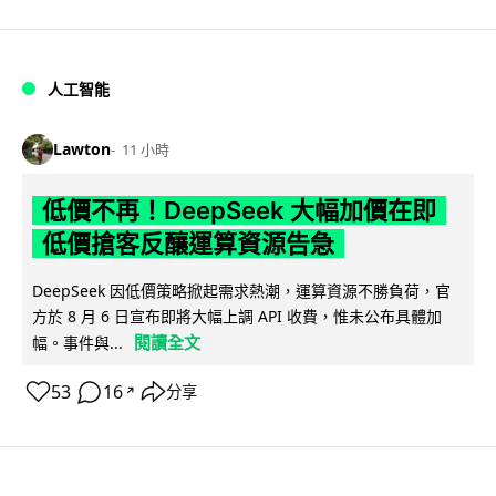
人工智能
Lawton
11 小時
低價不再！DeepSeek 大幅加價在即
低價搶客反釀運算資源告急
DeepSeek 因低價策略掀起需求熱潮，運算資源不勝負荷，官
方於 8 月 6 日宣布即將大幅上調 API 收費，惟未公布具體加
閱讀全文
幅。事件與...
53
16
分享
↗