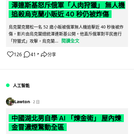
澤連斯基怒斥俄軍「人肉狩獵」 無人機
追殺烏克蘭小販近 40 秒仍被炸傷
烏克蘭克爾松一名 52 歲小販被俄軍無人機追擊近 40 秒後被炸
傷，影片由烏克蘭總統澤連斯基公開。他直斥俄軍對平民進行
閱讀全文
「狩獵式」攻擊，烏克蘭...
126
41
分享
↗
人工智能
Lawton
2 日
中國湖北男自學 AI 「煉金術」 屋內煉
金冒濃煙驚動全區