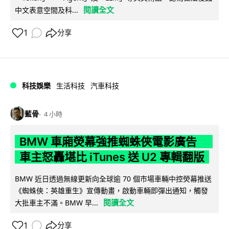
閱讀全文
中文表意空間及科...
1
分享
科技娛樂
生活科技
汽車科技
藍骨
4 小時
BMW 車廂熒幕強推蜘蛛俠電影廣告
車主怒轟堪比 iTunes 送 U2 專輯翻版
BMW 近日透過無線更新向全球逾 70 個市場車輛中控熒幕推送
《蜘蛛俠：英雄重生》宣傳動畫，啟動車輛即彈出通知，觸發
閱讀全文
大批車主不滿。BMW 早...
1
分享