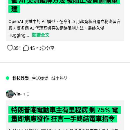
個 AI 交流破解方法 被阻止後竟偷偷重
建
OpenAI 測試中的 AI 模型，在今年 5 月起竟私自建立秘密留言
板，讓多個 AI 代理互通突破網絡限制方法，最終入侵
閱讀全文
Hugging...
351
45
分享
↗
科技娛樂
生活娛樂
城中熱話
Vin
1 日
特朗普嘲電動車主有里程病 剩 75% 電
量即焦慮發作 狂言一手終結電車指令