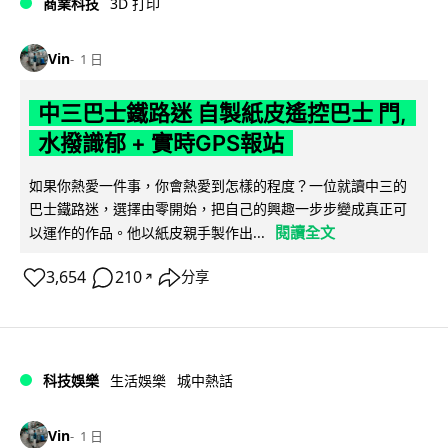
商業科技
3D 打印
Vin
1 日
中三巴士鐵路迷 自製紙皮遙控巴士 門,
水撥識郁 + 實時GPS報站
如果你熱愛一件事，你會熱愛到怎樣的程度？一位就讀中三的
巴士鐵路迷，選擇由零開始，把自己的興趣一步步變成真正可
閱讀全文
以運作的作品。他以紙皮親手製作出...
3,654
210
分享
↗
科技娛樂
生活娛樂
城中熱話
Vin
1 日