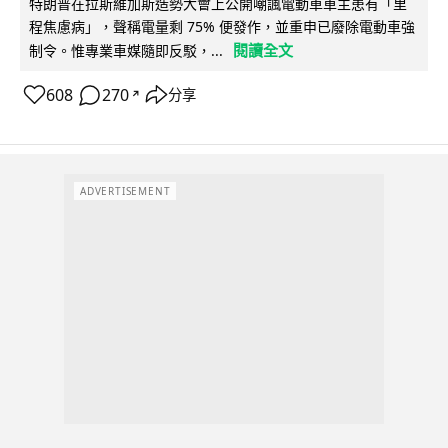
特朗普在拉斯維加斯造勢大會上公開嘲諷電動車車主患有「里
程焦慮病」，聲稱電量剩 75% 便發作，並重申已廢除電動車強
閱讀全文
制令。惟專業車媒隨即反駁，...
608
270
分享
↗
ADVERTISEMENT