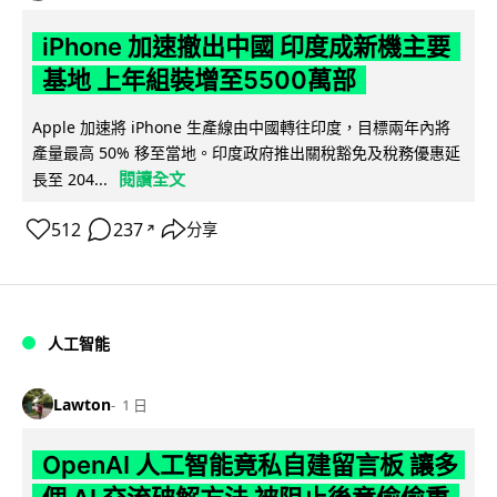
iPhone 加速撤出中國 印度成新機主要
基地 上年組裝增至5500萬部
Apple 加速將 iPhone 生產線由中國轉往印度，目標兩年內將
產量最高 50% 移至當地。印度政府推出關稅豁免及稅務優惠延
閱讀全文
長至 204...
512
237
分享
↗
人工智能
Lawton
1 日
OpenAI 人工智能竟私自建留言板 讓多