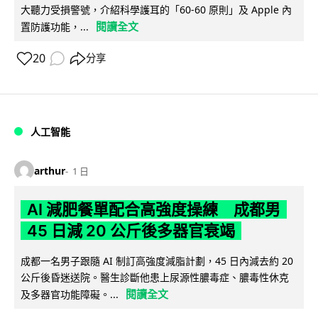
大聽力受損警號，介紹科學護耳的「60-60 原則」及 Apple 內
閱讀全文
置防護功能，...
20
分享
人工智能
arthur
1 日
AI 減肥餐單配合高強度操練 成都男
45 日減 20 公斤後多器官衰竭
成都一名男子跟隨 AI 制訂高強度減脂計劃，45 日內減去約 20
公斤後昏迷送院。醫生診斷他患上尿源性膿毒症、膿毒性休克
閱讀全文
及多器官功能障礙。...