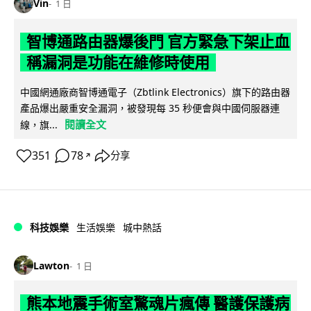
Vin
1 日
智博通路由器爆後門 官方緊急下架止血
稱漏洞是功能在維修時使用
中國網通廠商智博通電子（Zbtlink Electronics）旗下的路由器
產品爆出嚴重安全漏洞，被發現每 35 秒便會與中國伺服器連
閱讀全文
線，旗...
351
78
分享
↗
科技娛樂
生活娛樂
城中熱話
Lawton
1 日
熊本地震手術室驚魂片瘋傳 醫護保護病