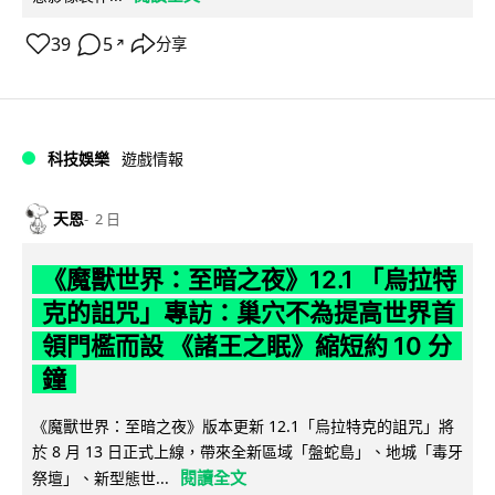
39
5
分享
↗
科技娛樂
遊戲情報
天恩
2 日
《魔獸世界：至暗之夜》12.1 「烏拉特
克的詛咒」專訪：巢穴不為提高世界首
領門檻而設 《諸王之眠》縮短約 10 分
鐘
《魔獸世界：至暗之夜》版本更新 12.1「烏拉特克的詛咒」將
於 8 月 13 日正式上線，帶來全新區域「盤蛇島」、地城「毒牙
閱讀全文
祭壇」、新型態世...