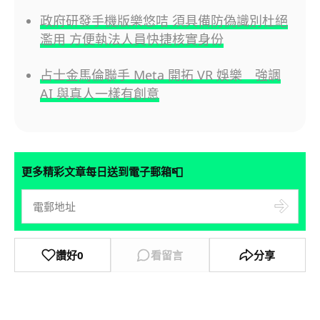
政府研發手機版樂悠咭 須具備防偽識別杜絕
濫用 方便執法人員快捷核實身份
占士金馬倫聯手 Meta 開拓 VR 娛樂 強調
AI 與真人一樣有創意
📮
更多精彩文章每日送到電子郵箱
讚好
0
看留言
分享