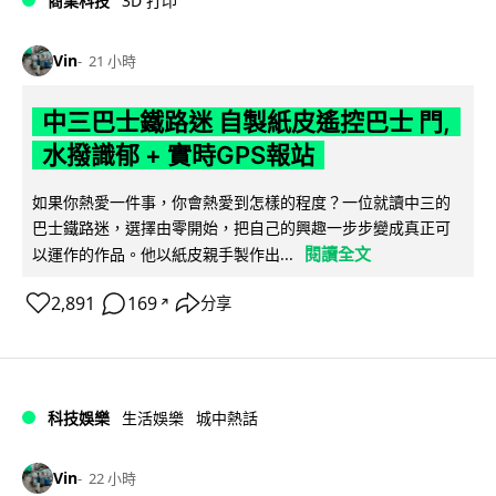
商業科技
3D 打印
Vin
21 小時
中三巴士鐵路迷 自製紙皮遙控巴士 門,
水撥識郁 + 實時GPS報站
如果你熱愛一件事，你會熱愛到怎樣的程度？一位就讀中三的
巴士鐵路迷，選擇由零開始，把自己的興趣一步步變成真正可
閱讀全文
以運作的作品。他以紙皮親手製作出...
2,891
169
分享
↗
科技娛樂
生活娛樂
城中熱話
Vin
22 小時