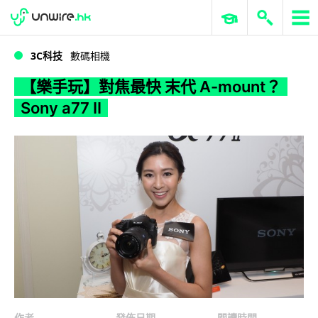
WWDC 2026
GenAI 與雲端科技專區
ERP 與商業 AI
【樂手玩】對焦最快 末代 A-mount？ Sony a77 II
3C科技
數碼相機
【樂手玩】對焦最快 末代 A-mount？
Sony a77 II
作者
發佈日期
閱讀時間