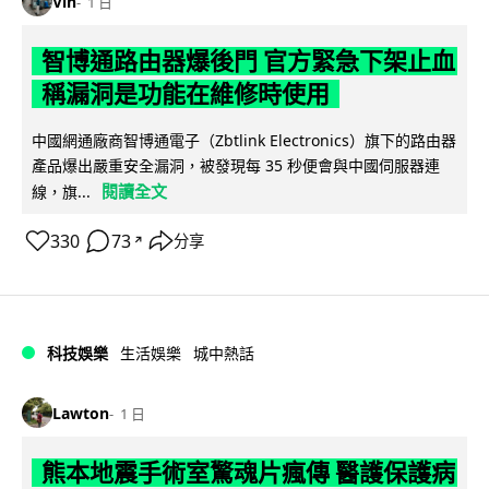
Vin
1 日
智博通路由器爆後門 官方緊急下架止血
稱漏洞是功能在維修時使用
中國網通廠商智博通電子（Zbtlink Electronics）旗下的路由器
產品爆出嚴重安全漏洞，被發現每 35 秒便會與中國伺服器連
閱讀全文
線，旗...
330
73
分享
↗
科技娛樂
生活娛樂
城中熱話
Lawton
1 日
熊本地震手術室驚魂片瘋傳 醫護保護病