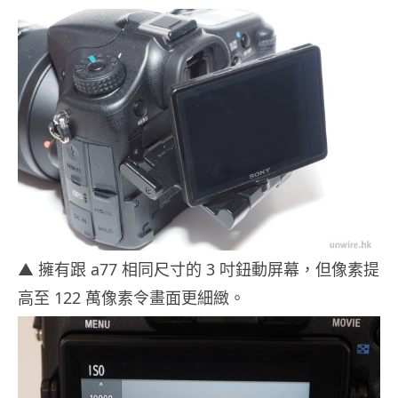
▲ 擁有跟 a77 相同尺寸的 3 吋鈕動屏幕，但像素提
高至 122 萬像素令畫面更細緻。