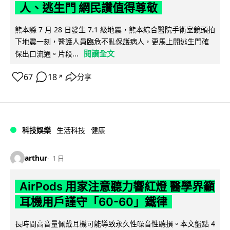
人、逃生門 網民讚值得尊敬
熊本縣 7 月 28 日發生 7.1 級地震，熊本綜合醫院手術室鏡頭拍
下地震一刻，醫護人員臨危不亂保護病人，更馬上開逃生門確
閱讀全文
保出口流通。片段...
67
18
分享
↗
科技娛樂
生活科技
健康
arthur
1 日
AirPods 用家注意聽力響紅燈 醫學界籲
耳機用戶謹守「60-60」鐵律
長時間高音量佩戴耳機可能導致永久性噪音性聽損。本文盤點 4