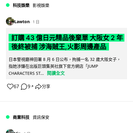
科技娛樂
影視娛樂
Lawton
1 日
訂購 43 億日元精品後棄單 大阪女 2 年
後終被捕 涉海賊王,火影周邊產品
日本警視廳神田署 8 月 6 日公布，拘捕一名 32 歲大阪女子，
指她涉嫌在出版巨頭集英社旗下官方網店「JUMP
閱讀全文
CHARACTERS ST...
67
9
分享
↗
商業科技
資訊保安