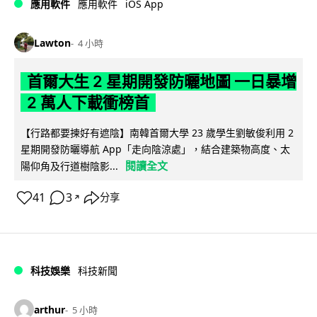
iOS App
應用軟件
應用軟件
Lawton
4 小時
首爾大生 2 星期開發防曬地圖 一日暴增
2 萬人下載衝榜首
【行路都要揀好有遮陰】南韓首爾大學 23 歲學生劉敏俊利用 2
星期開發防曬導航 App「走向陰涼處」，結合建築物高度、太
閱讀全文
陽仰角及行道樹陰影...
41
3
分享
↗
科技娛樂
科技新聞
arthur
5 小時