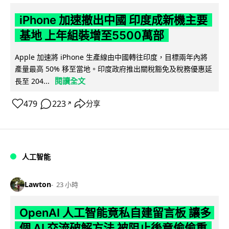
iPhone 加速撤出中國 印度成新機主要
基地 上年組裝增至5500萬部
Apple 加速將 iPhone 生產線由中國轉往印度，目標兩年內將
產量最高 50% 移至當地。印度政府推出關稅豁免及稅務優惠延
閱讀全文
長至 204...
479
223
分享
↗
人工智能
Lawton
23 小時
OpenAI 人工智能竟私自建留言板 讓多
個 AI 交流破解方法 被阻止後竟偷偷重