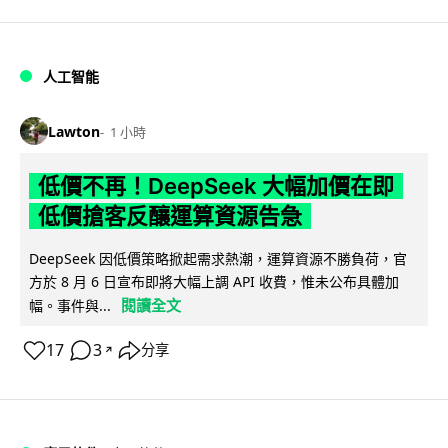
人工智能
Lawton
1 小時
低價不再！DeepSeek 大幅加價在即
低價搶客反釀運算資源告急
DeepSeek 因低價策略掀起需求熱潮，運算資源不勝負荷，官
方於 8 月 6 日宣布即將大幅上調 API 收費，惟未公布具體加
閱讀全文
幅。事件與...
17
3
分享
↗