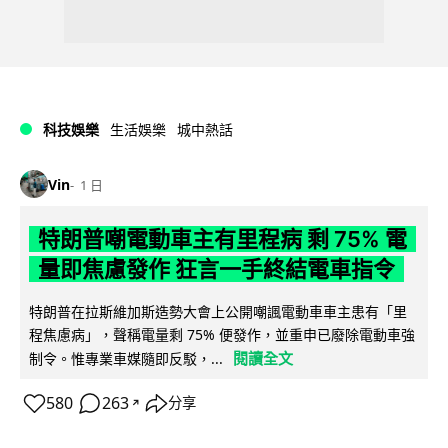
科技娛樂
生活娛樂
城中熱話
Vin
1 日
特朗普嘲電動車主有里程病 剩 75% 電
量即焦慮發作 狂言一手終結電車指令
特朗普在拉斯維加斯造勢大會上公開嘲諷電動車車主患有「里
程焦慮病」，聲稱電量剩 75% 便發作，並重申已廢除電動車強
閱讀全文
制令。惟專業車媒隨即反駁，...
580
263
分享
↗