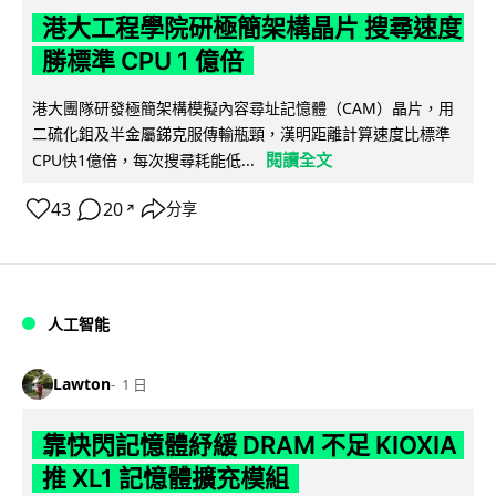
港大工程學院研極簡架構晶片 搜尋速度
勝標準 CPU 1 億倍
港大團隊研發極簡架構模擬內容尋址記憶體（CAM）晶片，用
二硫化鉬及半金屬銻克服傳輸瓶頸，漢明距離計算速度比標準
閱讀全文
CPU快1億倍，每次搜尋耗能低...
43
20
分享
↗
人工智能
Lawton
1 日
靠快閃記憶體紓緩 DRAM 不足 KIOXIA
推 XL1 記憶體擴充模組