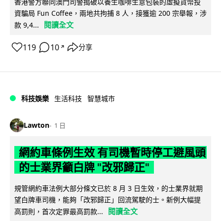
香港警方聯同澳門司警搗破以養生咖啡生意包裝的虛擬貨幣投
資騙局 Fun Coffee，兩地共拘捕 8 人，接獲逾 200 宗舉報，涉
閱讀全文
款 9,4...
119
10
分享
↗
科技娛樂
生活科技
智慧城市
Lawton
1 日
網約車條例生效 有司機暫時停工避風頭
的士業界籲白牌 "改邪歸正"
規管網約車法例大部分條文已於 8 月 3 日生效，的士業界就期
望白牌車司機，能夠「改邪歸正」回流駕駛的士。新例大幅提
閱讀全文
高罰則，首次定罪最高罰款...