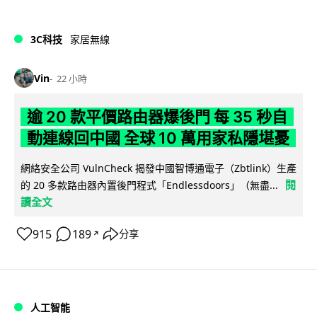
3C科技
家居無線
Vin
22 小時
逾 20 款平價路由器爆後門 每 35 秒自
動連線回中國 全球 10 萬用家私隱堪憂
網絡安全公司 VulnCheck 揭發中國智博通電子（Zbtlink）生產
閱
的 20 多款路由器內置後門程式「Endlessdoors」（無盡...
讀全文
915
189
分享
↗
人工智能