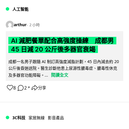
人工智能
arthur
2 小時
AI 減肥餐單配合高強度操練 成都男
45 日減 20 公斤後多器官衰竭
成都一名男子跟隨 AI 制訂高強度減脂計劃，45 日內減去約 20
公斤後昏迷送院。醫生診斷他患上尿源性膿毒症、膿毒性休克
閱讀全文
及多器官功能障礙。...
8
2
分享
↗
3C科技
家居無線
影音產品