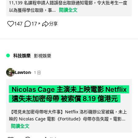
11,139 名課程申請人錯誤發出取錄通知電郵，令大批考生一度
閱讀全文
以為獲得學位取錄，事...
147
17
分享
↗
科技娛樂
影視娛樂
Lawton
1 日
Nicolas Cage 主演未上映電影 Netflix
遺失未加密母帶 被索償 8.19 億港元
【唔見未加密母帶咁大件事】Netflix 洛杉磯辦公室被竊，未上
映的 Nicolas Cage 電影《Fortitude》母帶亦告失蹤。電影...
閱讀全文