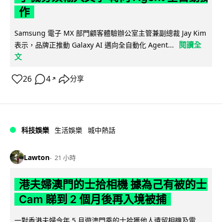
作
Samsung 電子 MX 部門顧客體驗辦公室主管兼副總裁 Jay Kim
閱讀全
表示，品牌正推動 Galaxy AI 邁向全自動化 Agent...
文
26
4
分享
↗
科技娛樂
生活娛樂
城中熱話
Lawton
21 小時
港夫婦澳門的士拾相機 據為己有被的士
Cam 睇到 2 個月後再入境被捕
一對香港夫婦今年 5 月遊澳門乘的士拾獲他人遺留相機及電