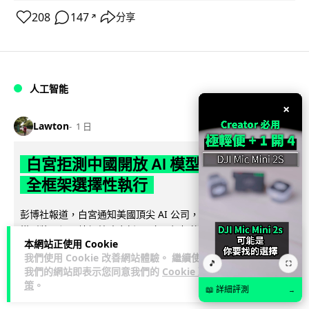
208
147
分享
↗
人工智能
×
Lawton
1 日
白宮拒測中國開放 AI 模型 業界質疑安
全框架選擇性執行
彭博社報道，白宮通知美國頂尖 AI 公司，中國開發的開放權重
模型將不納入特朗普政府新 AI 安全框架的測試範圍。美國業界
本網站正使用 Cookie
閱讀全文
則聯署呼籲政府不要限...
我們使用 Cookie 改善網站體驗。 繼續使用
🎵
⛶
我們的網站即表示您同意我們的
Cookie 政
44
21
分享
↗
策
。
📖 詳細評測
→