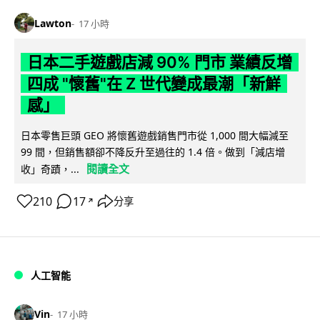
Lawton
17 小時
日本二手遊戲店減 90% 門市 業績反增
四成 "懷舊"在 Z 世代變成最潮「新鮮
感」
日本零售巨頭 GEO 將懷舊遊戲銷售門市從 1,000 間大幅減至
99 間，但銷售額卻不降反升至過往的 1.4 倍。做到「減店增
閱讀全文
收」奇蹟，...
210
17
分享
↗
人工智能
Vin
17 小時