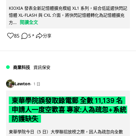
KIOXIA 發表全新記憶體擴充模組 XL1 系列，結合低延遲快閃記
憶體 XL-FLASH 與 CXL 介面，將快閃記憶體轉化為記憶體擴充
閱讀全文
方...
85
5
分享
↗
商業科技
資訊保安
Lawton
1 日
東華學院誤發取錄電郵 全數 11,139 名
申請人一度空歡喜 專家:人為疏忽+系統
防護缺失
東華學院今日（5 日）大學聯招放榜之際，因人為疏忽向全數