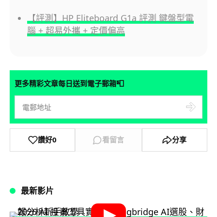
【評測】HP Eliteboard G1a 評測 鍵盤型電
腦 + 超易外攜 + 定價偏高
📮
更多精彩文章每日送到電子郵箱
讚好
0
看留言
分享
最新影片