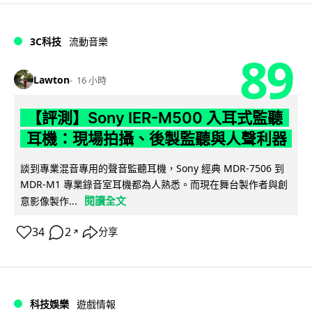
3C科技
流動音樂
89
Lawton
16 小時
【評測】Sony IER-M500 入耳式監聽
耳機：現場拍攝、後製監聽與人聲利器
談到專業混音專用的聲音監聽耳機，Sony 經典 MDR-7506 到
MDR-M1 專業錄音室耳機都為人熟悉。而現在舞台製作者與創
閱讀全文
意影像製作...
34
2
分享
↗
科技娛樂
遊戲情報