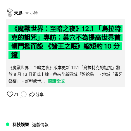
天恩
16 小時
《魔獸世界：至暗之夜》12.1 「烏拉特
克的詛咒」專訪：巢穴不為提高世界首
領門檻而設 《諸王之眠》縮短約 10 分
鐘
《魔獸世界：至暗之夜》版本更新 12.1「烏拉特克的詛咒」將
於 8 月 13 日正式上線，帶來全新區域「盤蛇島」、地城「毒牙
閱讀全文
祭壇」、新型態世...
71
分享
科技娛樂
遊戲情報