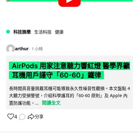
科技娛樂
生活科技
健康
arthur
1 小時
AirPods 用家注意聽力響紅燈 醫學界籲
耳機用戶謹守「60-60」鐵律
長時間高音量佩戴耳機可能導致永久性噪音性聽損。本文盤點 4
大聽力受損警號，介紹科學護耳的「60-60 原則」及 Apple 內
閱讀全文
置防護功能，...
4
分享