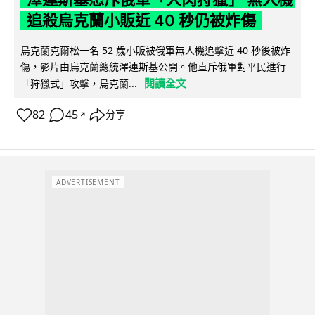
追殺烏克蘭小販近 40 秒仍被炸傷
烏克蘭克爾松一名 52 歲小販被俄軍無人機追擊近 40 秒後被炸
傷，影片由烏克蘭總統澤連斯基公開。他直斥俄軍對平民進行
閱讀全文
「狩獵式」攻擊，烏克蘭...
82
45
分享
↗
ADVERTISEMENT