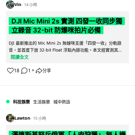
Vin
14 小時
DJI Mic Mini 2s 實測 四發一收同步獨
立錄音 32-bit 防爆咪拍片必備
DJI 最新推出的 Mic Mini 2s 無線咪支援「四發一收」分軌錄
音，並首度下放 32-bit Float 浮點內錄功能。本文經實測其...
閱讀全文
18
1
分享
↗
科技娛樂
生活娛樂
城中熱話
Lawton
15 小時
澤連斯基怒斥俄軍「人肉狩獵」 無人機