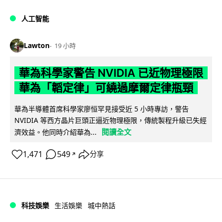
人工智能
Lawton
19 小時
華為科學家警告 NVIDIA 已近物理極限
華為「韜定律」可繞過摩爾定律瓶頸
華為半導體首席科學家廖恒罕見接受近 5 小時專訪，警告
NVIDIA 等西方晶片巨頭正逼近物理極限，傳統製程升級已失經
閱讀全文
濟效益。他同時介紹華為...
1,471
549
分享
↗
科技娛樂
生活娛樂
城中熱話