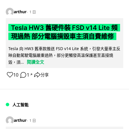
arthur
1 日
Tesla HW3 舊硬件裝 FSD v14 Lite 頻
現過熱 部分電腦損毀車主須自費維修
Tesla 向 HW3 舊車款推送 FSD v14 Lite 系統，引發大量車主反
映自動駕駛電腦嚴重過熱，部分更觸發高溫保護甚至直接燒
閱讀全文
毀，須...
10
1
分享
↗
人工智能
arthur
1 日