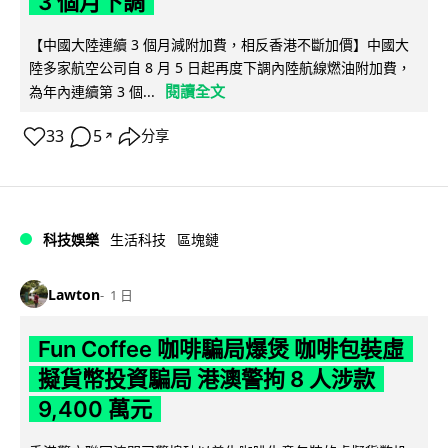
3 個月下調
【中國大陸連續 3 個月減附加費，相反香港不斷加價】中國大
陸多家航空公司自 8 月 5 日起再度下調內陸航線燃油附加費，
閱讀全文
為年內連續第 3 個...
33
5
分享
↗
科技娛樂
生活科技
區塊鏈
Lawton
1 日
Fun Coffee 咖啡騙局爆煲 咖啡包裝虛
擬貨幣投資騙局 港澳警拘 8 人涉款
9,400 萬元