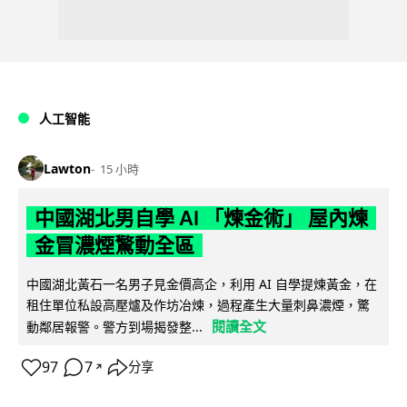
人工智能
Lawton
15 小時
中國湖北男自學 AI 「煉金術」 屋內煉
金冒濃煙驚動全區
中國湖北黃石一名男子見金價高企，利用 AI 自學提煉黃金，在
租住單位私設高壓爐及作坊冶煉，過程產生大量刺鼻濃煙，驚
閱讀全文
動鄰居報警。警方到場揭發整...
97
7
分享
↗