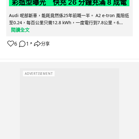
彩造型曝光 快充 26 分鐘充滿 8 成電
Audi 呢部新車，能耗竟然係25年前嘅一半。 A2 e-tron 風阻低
至0.24，每百公里只需12.8 kWh，一度電行到7.8公里。6...
閱讀全文
6
1
分享
↗
ADVERTISEMENT