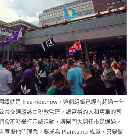
粗略翻譯就是 free-ride.now，這個組織已經有超過十年
公共交通應該由稅款營運，讓富裕的人和駕車的司
們會不時舉行示威活動，讓閘門大開任市民通過。
宣揚他們理念。要成為 Planka.nu 成員，只要做