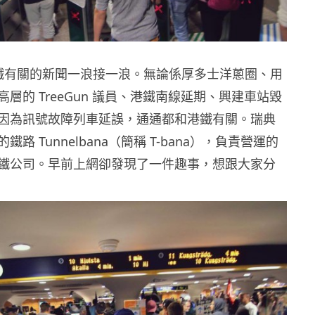
港鐵有關的新聞一浪接一浪。無論係厚多士洋蔥圈、用
層的 TreeGun 議員、港鐵南線延期、興建車站毀
因為訊號故障列車延誤，通通都和港鐵有關。瑞典
路 Tunnelbana（簡稱 T-bana），負責營運的
鐵公司。早前上網卻發現了一件趣事，想跟大家分