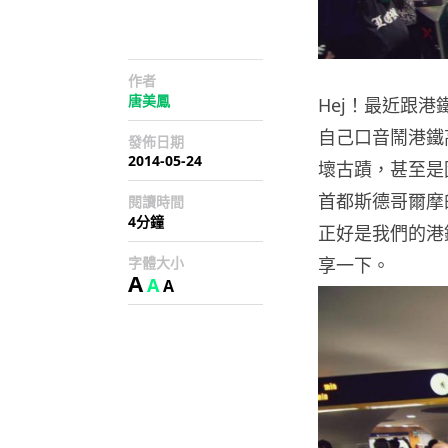
作者
唐美鳳
Hej！最近跟
自己口音鬧港鐵高
發佈日期
2014-05-24
壞古蹟，甚至是
首都斯德哥爾摩的鐵
閱讀時間
4分鐘
正好是我們的港
字體大小
享一下。
A
A
A