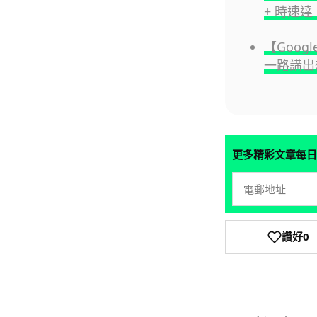
+ 時速達 
【Googl
一路講出
更多精彩文章每日
讚好
0