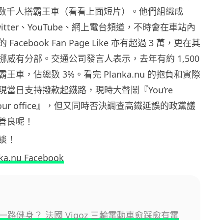
協助數千人搭霸王車（看看上面短片）。他們組織成
itter、YouTube、網上電台頻道，不時會在車站內
acebook Fan Page Like 亦有超過 3 萬，更在其
威有分部。交通公司發言人表示，去年有約 1,500
王車，佔總數 3%。看完 Planka.nu 的抱負和實際
當日支持撥款起鐵路，現時大聲鬧『You’re
n your office』，但又同時否決調查高鐵延誤的政黨議
善良呢！
再談！
ka.nu Facebook
一路健身？ 法國 Vigoz 三輪電動車愈踩愈有電