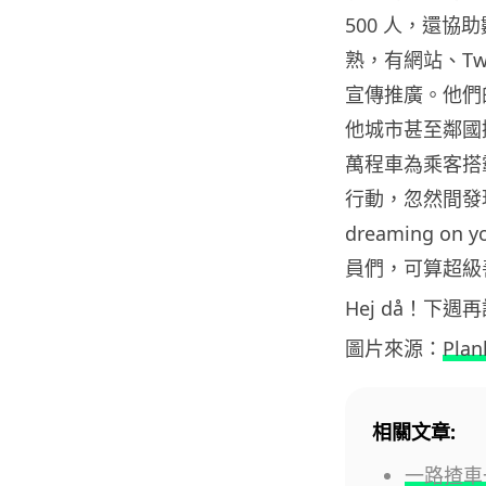
500 人，還
熟，有網站、Tw
宣傳推廣。他們的 F
他城市甚至鄰國挪
萬程車為乘客搭霸
行動，忽然間發現
dreaming o
員們，可算超級
Hej då！下週
圖片來源：
Plan
相關文章:
一路揸車