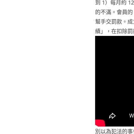
到 1）每月約 
的不滿。會員的「
幫手交罰款。成立了
績」，在扣除罰款
別以為犯法的事參