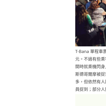
T-Bana 單程
元。不過有些乘
開時就乘機閃身
斯德哥爾摩被捉到
多，但依然有人
員捉到；部分人則