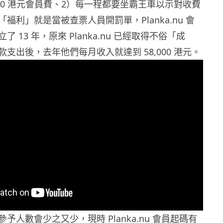
120 港元會員費、2）每一程都要坐霸王車以示對收費
福利」就是當被查票人員開罰單，Planka.nu 會
 13 年，原來 Planka.nu 已經取得不俗「成
支出後，去年他們每月收入就達到 58,000 港元。
予人數會少之又少，現時 Planka.nu 會員起碼有