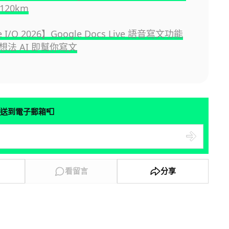
120km
e I/O 2026】Google Docs Live 語音寫文功能
想法 AI 即幫你寫文
📮
送到電子郵箱
看留言
分享