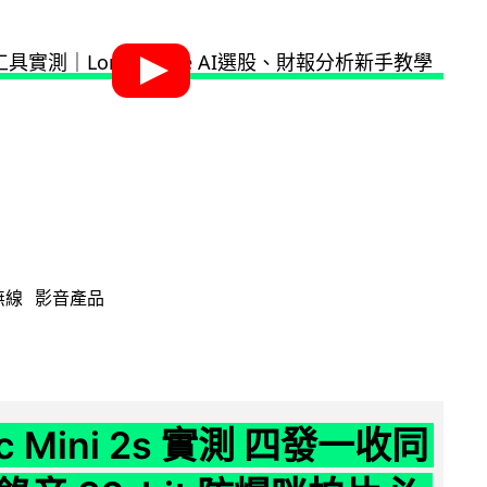
無線
影音產品
ic Mini 2s 實測 四發一收同