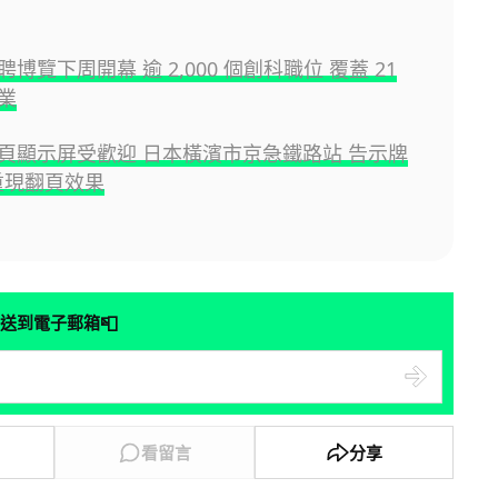
博覽下周開幕 逾 2,000 個創科職位 覆蓋 21
業
頁顯示屏受歡迎 日本橫濱市京急鐵路站 告示牌
 重現翻頁效果
📮
送到電子郵箱
看留言
分享