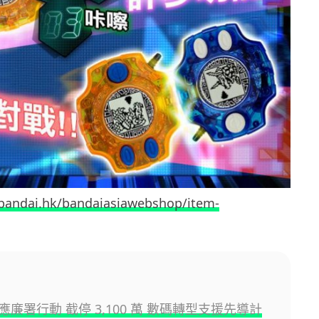
-bandai.hk/bandaiasiawebshop/item-
廉署行動 截停 3,100 萬 數碼轉型支援先導計