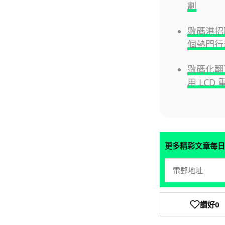
劃
數碼港招聘
個熱門行
數碼化翻
用 LCD
更多精彩文章每日
讚好
0