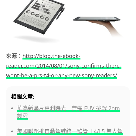
來源：
http://blog.the-ebook-
reader.com/2014/08/01/sony-confirms-there-
wont-be-a-prs-t4-or-any-new-sony-readers/
相關文章:
華為新晶片專利曝光 無需 EUV 挑戰 2nm
製程
美國聯邦推自動駕駛統一監管 L4/L5 無人駕