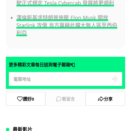
駛正式規定 Tesla Cybercab 發展將更順利
澤倫斯基求特朗普施壓 Elon Musk 開放
Starlink 攻俄 烏方冀藉此擴大無人區至西伯
利亞
📮
更多精彩文章每日送到電子郵箱
讚好
0
看留言
分享
最新影片