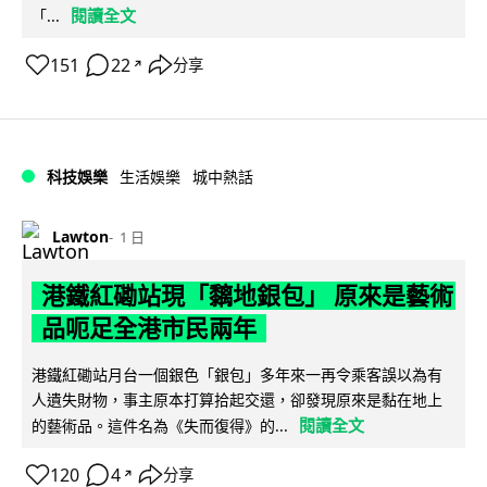
閱讀全文
「...
151
22
分享
↗
科技娛樂
生活娛樂
城中熱話
Lawton
1 日
港鐵紅磡站現「黐地銀包」 原來是藝術
品呃足全港市民兩年
港鐵紅磡站月台一個銀色「銀包」多年來一再令乘客誤以為有
人遺失財物，事主原本打算拾起交還，卻發現原來是黏在地上
閱讀全文
的藝術品。這件名為《失而復得》的...
120
4
分享
↗