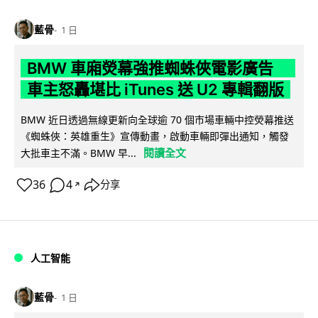
藍骨
1 日
BMW 車廂熒幕強推蜘蛛俠電影廣告
車主怒轟堪比 iTunes 送 U2 專輯翻版
BMW 近日透過無線更新向全球逾 70 個市場車輛中控熒幕推送
《蜘蛛俠：英雄重生》宣傳動畫，啟動車輛即彈出通知，觸發
閱讀全文
大批車主不滿。BMW 早...
36
4
分享
↗
人工智能
藍骨
1 日