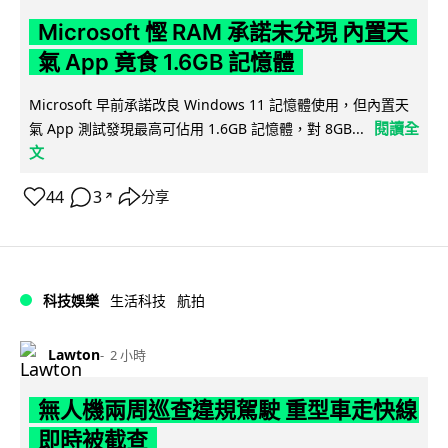
Microsoft 慳 RAM 承諾未兌現 內置天
氣 App 竟食 1.6GB 記憶體
Microsoft 早前承諾改良 Windows 11 記憶體使用，但內置天
閱讀全
氣 App 測試發現最高可佔用 1.6GB 記憶體，對 8GB...
文
44
3
分享
↗
科技娛樂
生活科技
航拍
Lawton
2 小時
無人機兩周巡查違規駕駛 重型車走快線
即時被截查