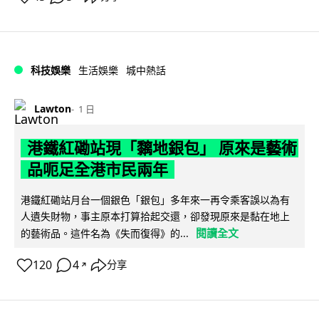
科技娛樂
生活娛樂
城中熱話
Lawton
1 日
港鐵紅磡站現「黐地銀包」 原來是藝術
品呃足全港市民兩年
港鐵紅磡站月台一個銀色「銀包」多年來一再令乘客誤以為有
人遺失財物，事主原本打算拾起交還，卻發現原來是黏在地上
閱讀全文
的藝術品。這件名為《失而復得》的...
120
4
分享
↗