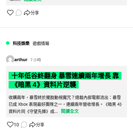
分享
科技娛樂
遊戲情報
arthur
7 小時
十年低谷終翻身 暴雪連續兩年增長 靠
《暗黑 4》資料片逆襲
收購兩年，暴雪終於擺脫動視魔咒？總裁內部電郵流出：暴雪
已成 Xbox 表現最好團隊之一，連續兩年營收增長。《暗黑 4》
閱讀全文
資料片同《守望先鋒》成...
10
分享