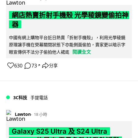
網店熱賣折射手機殼 光學稜鏡變偷拍神
器
中國有網上購物平台近日熱賣「折射手機殼」，利用光學稜鏡
原理讓手機在熒幕關閉狀態下亦能側面偷拍，賣家更以暗示字
閱讀全文
眼宣傳供不法分子偷拍他人裙底
630
73
分享
↗
3C科技
手提電話
Lawton
18 小時
Galaxy S25 Ultra 及 S24 Ultra