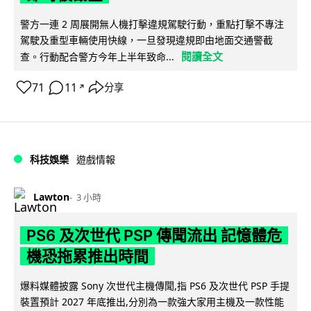
警方一連 2 周展開無人機打擊違規駕駛行動，重點打擊不專注
駕駛及重型車輛使用快線，一旦發現違規即由地面交通警截
閱讀全文
查。行動配合警方今年上半年致命...
71
11
分享
↗
科技娛樂
遊戲情報
Lawton
3 小時
PS6 及次世代 PSP 傳聞流出 記憶體危
機恐拖累推出時間
爆料媒體披露 Sony 次世代主機傳聞,指 PS6 及次世代 PSP 手提
裝置預計 2027 年底推出,分別為一款強大家用主機及一款性能