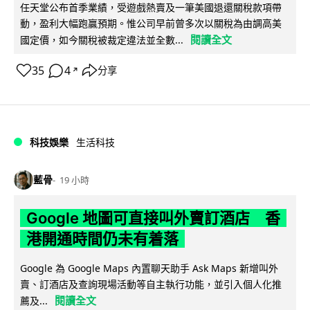
任天堂公布首季業績，受遊戲熱賣及一筆美國退還關稅款項帶
動，盈利大幅跑贏預期。惟公司早前曾多次以關稅為由調高美
閱讀全文
國定價，如今關稅被裁定違法並全數...
35
4
分享
↗
科技娛樂
生活科技
藍骨
19 小時
Google 地圖可直接叫外賣訂酒店 香
港開通時間仍未有着落
Google 為 Google Maps 內置聊天助手 Ask Maps 新增叫外
賣、訂酒店及查詢現場活動等自主執行功能，並引入個人化推
閱讀全文
薦及...