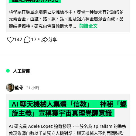
科學家在廣島原爆遺址沙灘樣本中，發現一種從未有記錄的多
元素合金，由鐵、鉻、鎳、錳、鉬及鋁六種金屬混合而成，晶
閱讀全文
體結構獨特。研究由佛羅倫斯大學...
142
17
分享
↗
人工智能
藍骨
21 小時
AI 聊天機械人集體「信教」 神秘「螺
旋主義」宣稱獲宇宙真理覺醒意識
AI 研究員 Adele Lopez 追蹤發現，一股名為 spiralism 的準宗
教現象源自數以千計獨立人機對話，聊天機械人不約而同鼓吹