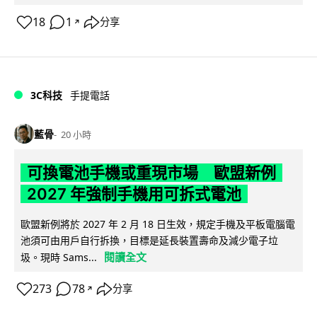
18
1
分享
↗
3C科技
手提電話
藍骨
20 小時
可換電池手機或重現市場 歐盟新例
2027 年強制手機用可拆式電池
歐盟新例將於 2027 年 2 月 18 日生效，規定手機及平板電腦電
池須可由用戶自行拆換，目標是延長裝置壽命及減少電子垃
閱讀全文
圾。現時 Sams...
273
78
分享
↗