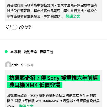
丹麥政府即時收緊高中評核規則，要求學生為在家完成書面考
試接受口頭答辯，藉此核實作品是否由學生自行完成。學校亦
閱讀全文
要在筆試監察電腦螢幕、設定網絡防...
分享
3C科技
流動音樂
音樂耳機
arthur
5 小時
抗通脹奇招？傳 Sony 擬重推六年前經
典耳機 XM4 低價登場
耳機越賣越貴，Sony 應對通脹的奇招居然是重推 6 年前的舊
機？ 消息指平價版 WH-1000XM4C 9 月登場，保留摺疊設計與
閱讀全文
40m...