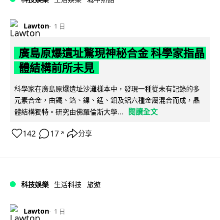
Lawton
1 日
廣島原爆遺址驚現神秘合金 科學家指晶
體結構前所未見
科學家在廣島原爆遺址沙灘樣本中，發現一種從未有記錄的多
元素合金，由鐵、鉻、鎳、錳、鉬及鋁六種金屬混合而成，晶
閱讀全文
體結構獨特。研究由佛羅倫斯大學...
142
17
分享
↗
科技娛樂
生活科技
旅遊
Lawton
1 日