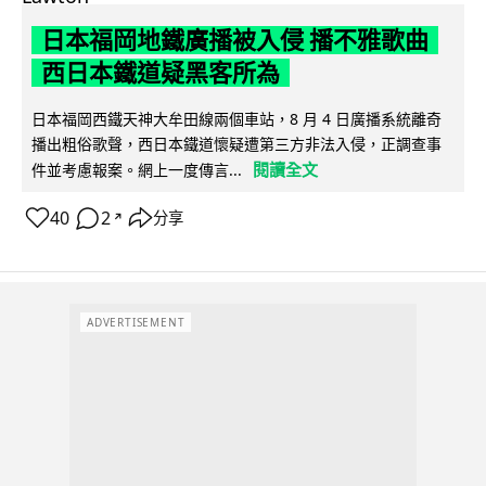
日本福岡地鐵廣播被入侵 播不雅歌曲
西日本鐵道疑黑客所為
日本福岡西鐵天神大牟田線兩個車站，8 月 4 日廣播系統離奇
播出粗俗歌聲，西日本鐵道懷疑遭第三方非法入侵，正調查事
閱讀全文
件並考慮報案。網上一度傳言...
40
2
分享
↗
ADVERTISEMENT