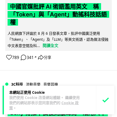
中國官媒批評 AI 術語濫用英文 稱
「Token」與「Agent」動搖科技話語
權
人民網旗下評論於 8 月 6 日發表文章，批評中國廣泛使用
「Token」、「Agent」及「LLM」等英文術語，認為做法侵蝕
閱讀全文
中文表意空間及科...
789
341
分享
↗
3C科技
流動音樂
音樂耳機
本網站正使用 Cookie
我們使用 Cookie 改善網站體驗。 繼續使用
藍骨
1 日
我們的網站即表示您同意我們的
Cookie 政
策
。
Sony 傳推平價復刻版耳筒 沿用六年