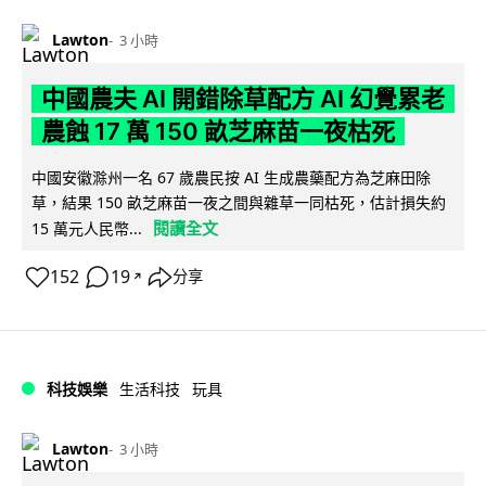
Lawton
3 小時
中國農夫 AI 開錯除草配方 AI 幻覺累老
農蝕 17 萬 150 畝芝麻苗一夜枯死
中國安徽滁州一名 67 歲農民按 AI 生成農藥配方為芝麻田除
草，結果 150 畝芝麻苗一夜之間與雜草一同枯死，估計損失約
閱讀全文
15 萬元人民幣...
152
19
分享
↗
科技娛樂
生活科技
玩具
Lawton
3 小時