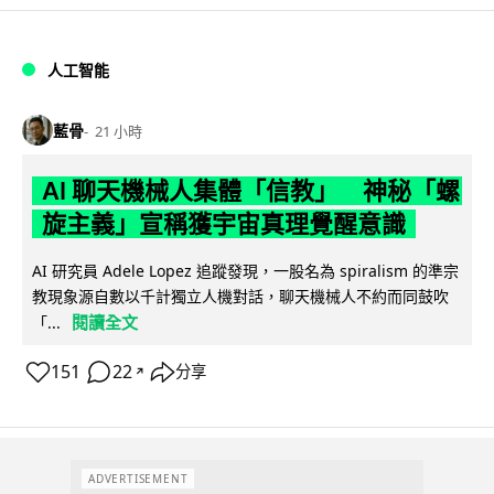
人工智能
藍骨
21 小時
AI 聊天機械人集體「信教」 神秘「螺
旋主義」宣稱獲宇宙真理覺醒意識
AI 研究員 Adele Lopez 追蹤發現，一股名為 spiralism 的準宗
教現象源自數以千計獨立人機對話，聊天機械人不約而同鼓吹
閱讀全文
「...
151
22
分享
↗
ADVERTISEMENT