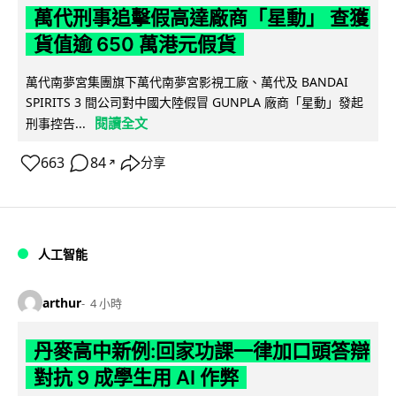
萬代刑事追擊假高達廠商「星動」 查獲
貨值逾 650 萬港元假貨
萬代南夢宮集團旗下萬代南夢宮影視工廠、萬代及 BANDAI
SPIRITS 3 間公司對中國大陸假冒 GUNPLA 廠商「星動」發起
閱讀全文
刑事控告...
663
84
分享
↗
人工智能
arthur
4 小時
丹麥高中新例:回家功課一律加口頭答辯
對抗 9 成學生用 AI 作弊