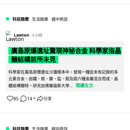
科技娛樂
生活娛樂
城中熱話
Lawton
3 小時
廣島原爆遺址驚現神秘合金 科學家指晶
體結構前所未見
科學家在廣島原爆遺址沙灘樣本中，發現一種從未有記錄的多
元素合金，由鐵、鉻、鎳、錳、鉬及鋁六種金屬混合而成，晶
閱讀全文
體結構獨特。研究由佛羅倫斯大學...
85
14
分享
↗
科技娛樂
生活娛樂
城中熱話