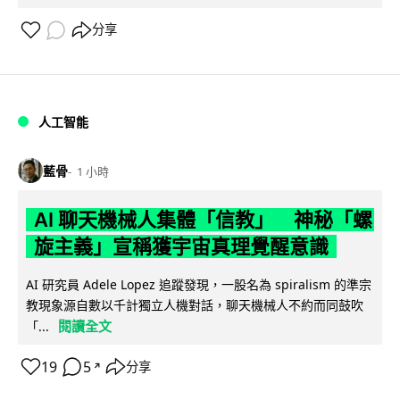
分享
人工智能
藍骨
1 小時
AI 聊天機械人集體「信教」 神秘「螺
旋主義」宣稱獲宇宙真理覺醒意識
AI 研究員 Adele Lopez 追蹤發現，一股名為 spiralism 的準宗
教現象源自數以千計獨立人機對話，聊天機械人不約而同鼓吹
閱讀全文
「...
19
5
分享
↗