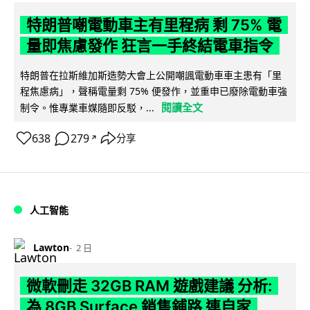
特朗普嘲電動車主有里程病 剩 75% 電
量即焦慮發作 狂言一手終結電車指令
特朗普在拉斯維加斯造勢大會上公開嘲諷電動車車主患有「里
程焦慮病」，聲稱電量剩 75% 便發作，並重申已廢除電動車強
閱讀全文
制令。惟專業車媒隨即反駁，...
638
279
分享
↗
人工智能
Lawton
2 日
微軟刪走 32GB RAM 遊戲建議 分析:
為 8GB Surface 銷售鋪路 連自家