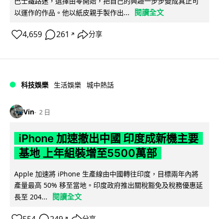
巴士鐵路迷，選擇由零開始，把自己的興趣一步步變成真正可
閱讀全文
以運作的作品。他以紙皮親手製作出...
4,659
261
分享
↗
科技娛樂
生活娛樂
城中熱話
Vin
2 日
iPhone 加速撤出中國 印度成新機主要
基地 上年組裝增至5500萬部
Apple 加速將 iPhone 生產線由中國轉往印度，目標兩年內將
產量最高 50% 移至當地。印度政府推出關稅豁免及稅務優惠延
閱讀全文
長至 204...
554
249
分享
↗