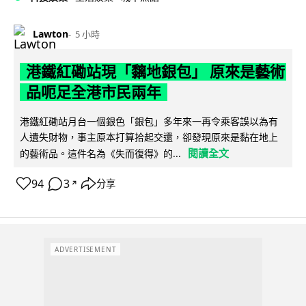
Lawton
5 小時
港鐵紅磡站現「黐地銀包」 原來是藝術
品呃足全港市民兩年
港鐵紅磡站月台一個銀色「銀包」多年來一再令乘客誤以為有
人遺失財物，事主原本打算拾起交還，卻發現原來是黏在地上
閱讀全文
的藝術品。這件名為《失而復得》的...
94
3
分享
↗
ADVERTISEMENT