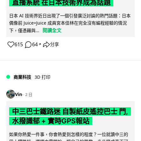
直播系統 在日本技術界成為話題
日本 AI 技術界近日出現了一個引發廣泛討論的熱門話題：日本
偶像前 Juice=Juice 成員宮本佳林在完全沒有編程經驗的情況
閱讀全文
下，僅憑藉與...
615
64
分享
↗
商業科技
3D 打印
Vin
2 日
中三巴士鐵路迷 自製紙皮遙控巴士 門,
水撥識郁 + 實時GPS報站
如果你熱愛一件事，你會熱愛到怎樣的程度？一位就讀中三的