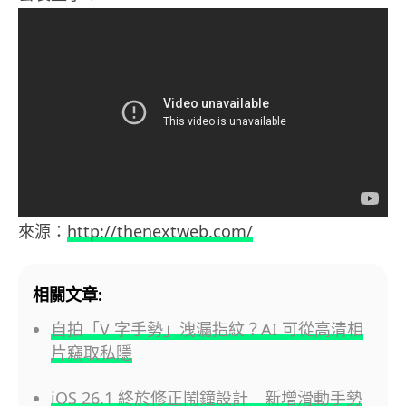
來源：
http://thenextweb.com/
相關文章:
自拍「V 字手勢」洩漏指紋？AI 可從高清相
片竊取私隱
iOS 26.1 終於修正鬧鐘設計 新增滑動手勢