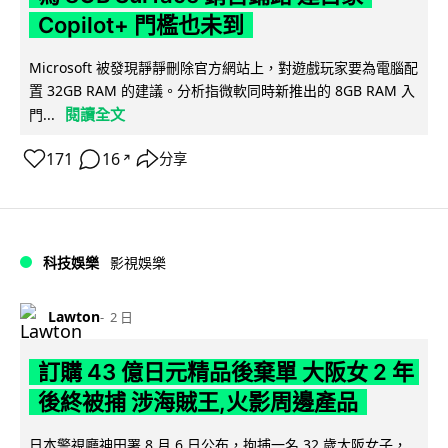
Copilot+ 門檻也未到
Microsoft 被發現靜靜刪除官方網站上，對遊戲玩家要為電腦配
置 32GB RAM 的建議。分析指微軟同時新推出的 8GB RAM 入
閱讀全文
門...
171
16
分享
↗
科技娛樂
影視娛樂
Lawton
2 日
訂購 43 億日元精品後棄單 大阪女 2 年
後終被捕 涉海賊王,火影周邊產品
日本警視廳神田署 8 月 6 日公布，拘捕一名 32 歲大阪女子，