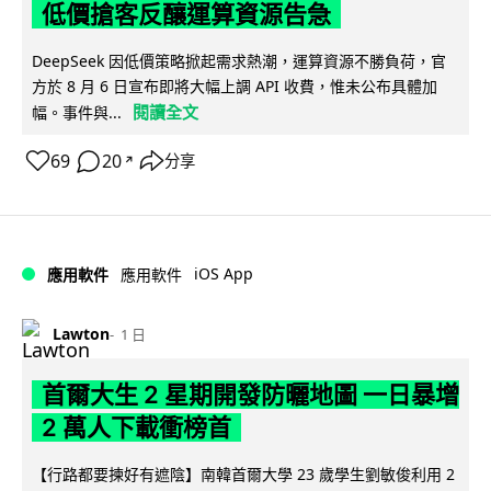
低價搶客反釀運算資源告急
DeepSeek 因低價策略掀起需求熱潮，運算資源不勝負荷，官
方於 8 月 6 日宣布即將大幅上調 API 收費，惟未公布具體加
閱讀全文
幅。事件與...
69
20
分享
↗
iOS App
應用軟件
應用軟件
Lawton
1 日
首爾大生 2 星期開發防曬地圖 一日暴增
2 萬人下載衝榜首
【行路都要揀好有遮陰】南韓首爾大學 23 歲學生劉敏俊利用 2