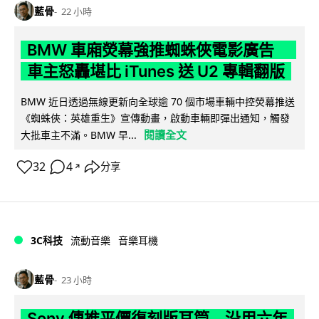
藍骨
22 小時
BMW 車廂熒幕強推蜘蛛俠電影廣告
車主怒轟堪比 iTunes 送 U2 專輯翻版
BMW 近日透過無線更新向全球逾 70 個市場車輛中控熒幕推送
《蜘蛛俠：英雄重生》宣傳動畫，啟動車輛即彈出通知，觸發
閱讀全文
大批車主不滿。BMW 早...
32
4
分享
↗
3C科技
流動音樂
音樂耳機
藍骨
23 小時
Sony 傳推平價復刻版耳筒 沿用六年