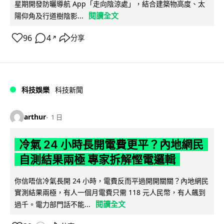
星期開發防曬導航 App「走向陰涼處」，結合建築物高度、太
閱讀全文
陽仰角及行道樹陰影...
96
4
分享
↗
科技娛樂
科技新聞
arthur
1 日
冷氣 24 小時長開電費更平？內地網民
自測結果兩極 專家拆解慳電邏輯
你信唔信冷氣長開 24 小時，電費反而平過開開關關？內地網民
實測結果兩極，有人一個月電費只需 118 元人民幣，有人飆到
閱讀全文
過千。電力部門話不能...