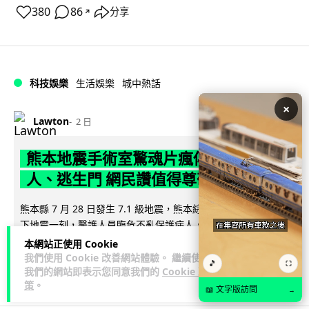
380
86
分享
↗
科技娛樂
生活娛樂
城中熱話
×
Lawton
2 日
熊本地震手術室驚魂片瘋傳 醫護保護病
人、逃生門 網民讚值得尊敬
熊本縣 7 月 28 日發生 7.1 級地震，熊本綜合醫院手術室鏡頭拍
下地震一刻，醫護人員臨危不亂保護病人，更馬上開逃生門確
閱讀全文
保出口流通。片段...
本網站正使用 Cookie
我們使用 Cookie 改善網站體驗。 繼續使用
🎵
⛶
71
25
我們的網站即表示您同意我們的
Cookie 政
分享
↗
策
。
📖 文字版訪問
→