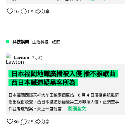
16
1
分享
↗
科技娛樂
生活科技
旅遊
Lawton
7 小時
日本福岡地鐵廣播被入侵 播不雅歌曲
西日本鐵道疑黑客所為
日本福岡西鐵天神大牟田線兩個車站，8 月 4 日廣播系統離奇
播出粗俗歌聲，西日本鐵道懷疑遭第三方非法入侵，正調查事
閱讀全文
件並考慮報案。網上一度傳言...
36
2
分享
↗