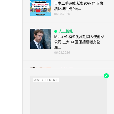
日本二手遊戲店減 90% 門市 業
績反增四成 “懷...
06.08.2026
人工智能
Meta AI 模型測試期間入侵他家
公司 三大 AI 巨頭接連曝安全
漏...
06.08.2026
科技新聞
Audi 最慳電量產車現身 A2 e-
tron 迷彩造型曝光 快充 2...
ADVERTISEMENT
06.08.2026
城中熱話
法國 8 月 11 日出新例 未經同意
嚴禁 Cold Call 違規企...