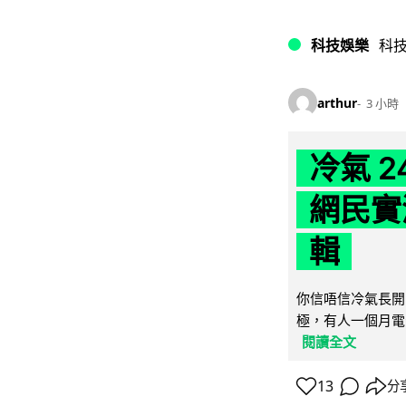
科技娛樂
科
arthur
3 小時
冷氣 
網民實
輯
你信唔信冷氣長開
極，有人一個月電費
閱讀全文
13
分