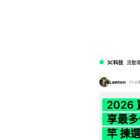
3C科技
流動
Lawton
17 小
202
享最多
竿 揀