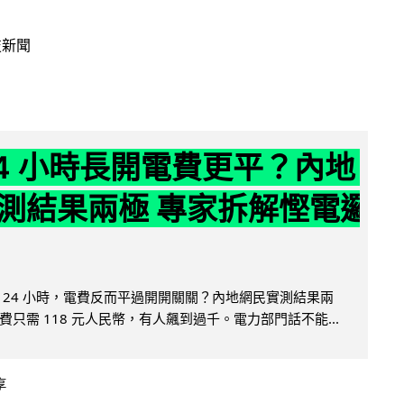
技新聞
24 小時長開電費更平？內地
測結果兩極 專家拆解慳電邏
 24 小時，電費反而平過開開關關？內地網民實測結果兩
只需 118 元人民幣，有人飆到過千。電力部門話不能...
享