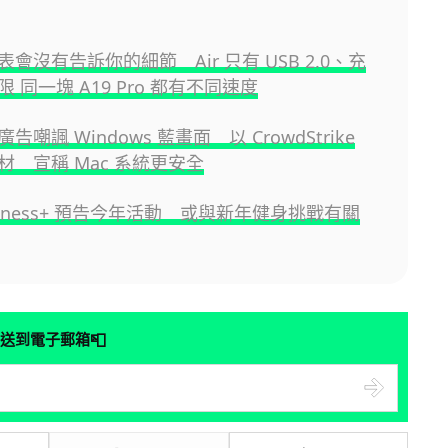
 發表會沒有告訴你的細節 Air 只有 USB 2.0、充
 同一塊 A19 Pro 都有不同速度
新廣告嘲諷 Windows 藍畫面 以 CrowdStrike
材 宣稱 Mac 系統更安全
 Fitness+ 預告今年活動 或與新年健身挑戰有關
📮
送到電子郵箱