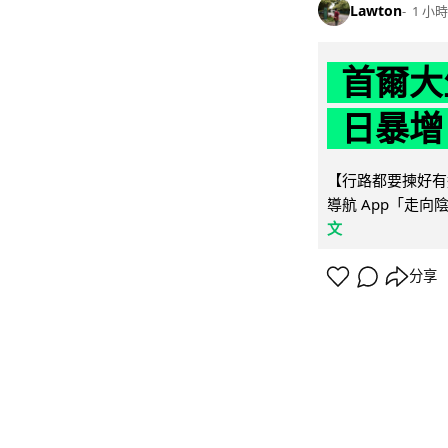
Lawton
1 小時
首爾大
日暴增
【行路都要揀好有遮
導航 App「走向
文
分享