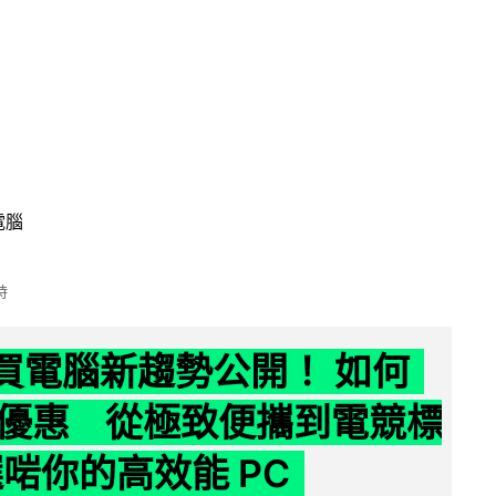
電腦
時
6 買電腦新趨勢公開！ 如何
優惠 從極致便攜到電競標
選啱你的高效能 PC