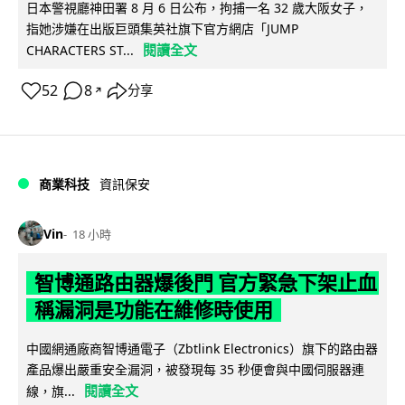
日本警視廳神田署 8 月 6 日公布，拘捕一名 32 歲大阪女子，
指她涉嫌在出版巨頭集英社旗下官方網店「JUMP
閱讀全文
CHARACTERS ST...
52
8
分享
↗
商業科技
資訊保安
Vin
18 小時
智博通路由器爆後門 官方緊急下架止血
稱漏洞是功能在維修時使用
中國網通廠商智博通電子（Zbtlink Electronics）旗下的路由器
產品爆出嚴重安全漏洞，被發現每 35 秒便會與中國伺服器連
閱讀全文
線，旗...