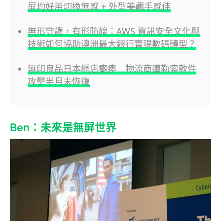
屏均好用切換無感 + 外型美觀手感佳
無形守護，有形防線：AWS 資訊安全文化與
技術如何協助澳洲最大銀行實現數碼轉型？
無印良品日本網店癱瘓 物流商遭勒索軟件
攻擊半月未恢復
Ben：未來是無屏世界