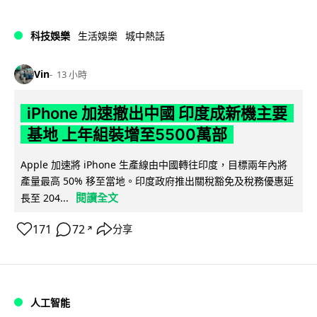
科技娛樂
生活娛樂
城中熱話
Vin
13 小時
iPhone 加速撤出中國 印度成新機主要
基地 上年組裝增至5500萬部
Apple 加速將 iPhone 生產線由中國轉往印度，目標兩年內將
產量最高 50% 移至當地。印度政府推出關稅豁免及稅務優惠延
閱讀全文
長至 204...
171
72
分享
↗
人工智能