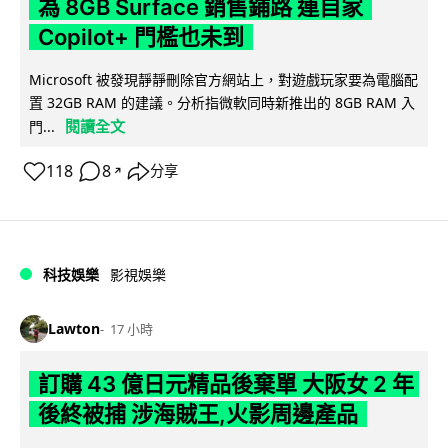
為 8GB Surface 銷售鋪路 連自家
Copilot+ 門檻也未到
Microsoft 被發現靜靜刪除官方網站上，對遊戲玩家要為電腦配
置 32GB RAM 的建議。分析指微軟同時新推出的 8GB RAM 入
閱讀全文
門...
118
8
分享
↗
科技娛樂
影視娛樂
Lawton
17 小時
訂購 43 億日元精品後棄單 大阪女 2 年
後終被捕 涉海賊王,火影周邊產品