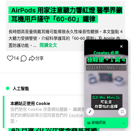
AirPods 用家注意聽力響紅燈 醫學界籲
耳機用戶謹守「60-60」鐵律
長時間高音量佩戴耳機可能導致永久性噪音性聽損。本文盤點 4
大聽力受損警號，介紹科學護耳的「60-60 原則」及 Apple 內
閱讀全文
置防護功能，...
×
14
分享
人工智能
本網站正使用 Cookie
arthur
22 小時
我們使用 Cookie 改善網站體驗。 繼續使用
🎵
⛶
我們的網站即表示您同意我們的
Cookie 政
AI 減肥餐單配合高強度操練 成都男
策
。
📖 詳細評測
→
45 日減 20 公斤後多器官衰竭