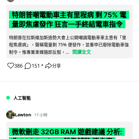
特朗普嘲電動車主有里程病 剩 75% 電
量即焦慮發作 狂言一手終結電車指令
特朗普在拉斯維加斯造勢大會上公開嘲諷電動車車主患有「里
程焦慮病」，聲稱電量剩 75% 便發作，並重申已廢除電動車強
閱讀全文
制令。惟專業車媒隨即反駁，...
386
151
分享
↗
人工智能
Lawton
17 小時
微軟刪走 32GB RAM 遊戲建議 分析: