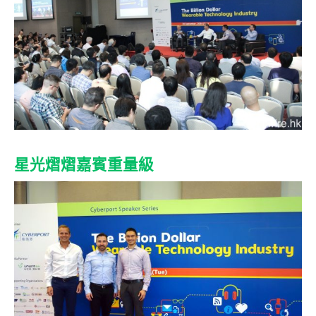
星光熠熠嘉賓重量級