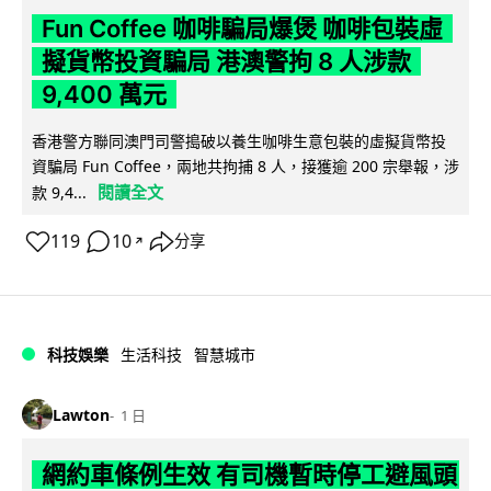
Fun Coffee 咖啡騙局爆煲 咖啡包裝虛
擬貨幣投資騙局 港澳警拘 8 人涉款
9,400 萬元
香港警方聯同澳門司警搗破以養生咖啡生意包裝的虛擬貨幣投
資騙局 Fun Coffee，兩地共拘捕 8 人，接獲逾 200 宗舉報，涉
閱讀全文
款 9,4...
119
10
分享
↗
科技娛樂
生活科技
智慧城市
Lawton
1 日
網約車條例生效 有司機暫時停工避風頭