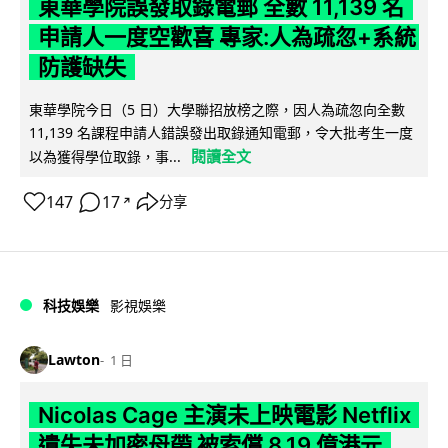
東華學院誤發取錄電郵 全數 11,139 名
申請人一度空歡喜 專家:人為疏忽+系統
防護缺失
東華學院今日（5 日）大學聯招放榜之際，因人為疏忽向全數
11,139 名課程申請人錯誤發出取錄通知電郵，令大批考生一度
閱讀全文
以為獲得學位取錄，事...
147
17
分享
↗
科技娛樂
影視娛樂
Lawton
1 日
Nicolas Cage 主演未上映電影 Netflix
遺失未加密母帶 被索償 8.19 億港元