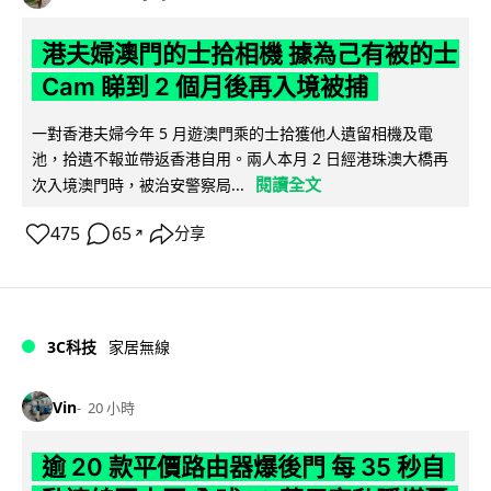
港夫婦澳門的士拾相機 據為己有被的士
Cam 睇到 2 個月後再入境被捕
一對香港夫婦今年 5 月遊澳門乘的士拾獲他人遺留相機及電
池，拾遺不報並帶返香港自用。兩人本月 2 日經港珠澳大橋再
閱讀全文
次入境澳門時，被治安警察局...
475
65
分享
↗
3C科技
家居無線
Vin
20 小時
逾 20 款平價路由器爆後門 每 35 秒自