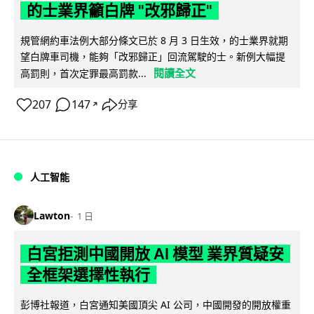
的士業界籲白牌 "改邪歸正"
規管網約車法例大部分條文已於 8 月 3 日生效，的士業界就期
望白牌車司機，能夠「改邪歸正」回流駕駛的士。新例大幅提
閱讀全文
高罰則，首次定罪最高罰款...
207
147
分享
↗
人工智能
Lawton
1 日
白宮拒測中國開放 AI 模型 業界質疑安
全框架選擇性執行
彭博社報道，白宮通知美國頂尖 AI 公司，中國開發的開放權重