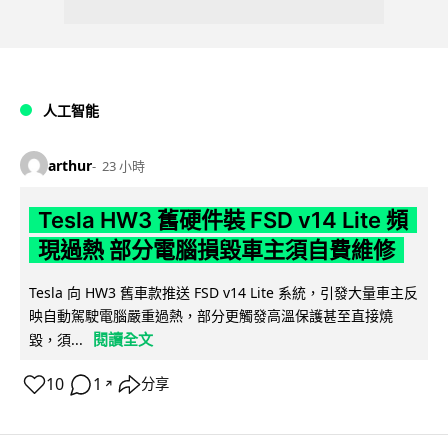
人工智能
arthur
23 小時
Tesla HW3 舊硬件裝 FSD v14 Lite 頻
現過熱 部分電腦損毀車主須自費維修
Tesla 向 HW3 舊車款推送 FSD v14 Lite 系統，引發大量車主反
映自動駕駛電腦嚴重過熱，部分更觸發高溫保護甚至直接燒
閱讀全文
毀，須...
10
1
分享
↗