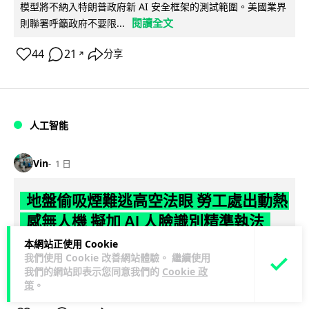
模型將不納入特朗普政府新 AI 安全框架的測試範圍。美國業界
閱讀全文
則聯署呼籲政府不要限...
44
21
分享
↗
人工智能
Vin
1 日
地盤偷吸煙難逃高空法眼 勞工處出動熱
感無人機 擬加 AI 人臉識別精準執法
本網站正使用 Cookie
勞工處投入配備熱感應鏡頭的小型無人機進行高空巡邏以打擊
我們使用 Cookie 改善網站體驗。 繼續使用
地盤違例吸煙，並正研究於未來一年內引入 AI 人臉識別與行為
我們的網站即表示您同意我們的
Cookie 政
閱讀全文
分析功能，結合三大技術進一...
策
。