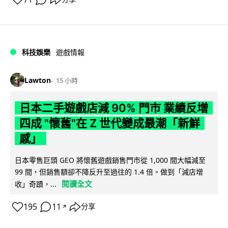
科技娛樂
遊戲情報
Lawton
15 小時
日本二手遊戲店減 90% 門市 業績反增
四成 "懷舊"在 Z 世代變成最潮「新鮮
感」
日本零售巨頭 GEO 將懷舊遊戲銷售門市從 1,000 間大幅減至
99 間，但銷售額卻不降反升至過往的 1.4 倍。做到「減店增
閱讀全文
收」奇蹟，...
195
11
分享
↗