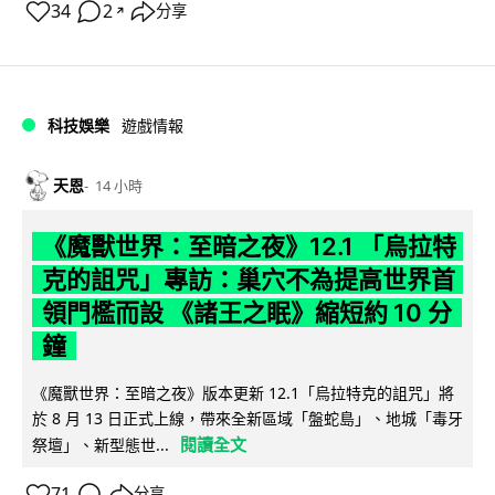
34
2
分享
↗
科技娛樂
遊戲情報
天恩
14 小時
《魔獸世界：至暗之夜》12.1 「烏拉特
克的詛咒」專訪：巢穴不為提高世界首
領門檻而設 《諸王之眠》縮短約 10 分
鐘
《魔獸世界：至暗之夜》版本更新 12.1「烏拉特克的詛咒」將
於 8 月 13 日正式上線，帶來全新區域「盤蛇島」、地城「毒牙
閱讀全文
祭壇」、新型態世...
71
分享