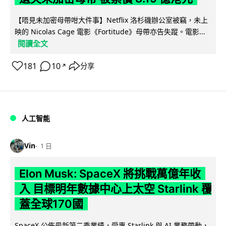
【唔見未加密母帶咁大件事】Netflix 洛杉磯辦公室被竊，未上
映的 Nicolas Cage 電影《Fortitude》母帶亦告失蹤。電影...
閱讀全文
181
10
分享
↗
人工智能
Vin
1 日
Elon Musk: SpaceX 將挑戰萬億年收
入 目標明年數據中心上太空 Starlink 覆
蓋全球170國
SpaceX 公佈最新第二季業績，受惠 Starlink 與 AI 業務帶動，