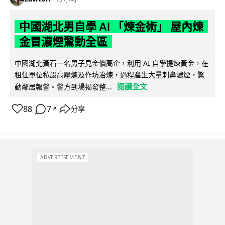
中國湖北男自學 AI 「煉金術」 屋內煉
金冒濃煙驚動全區
中國湖北黃石一名男子見金價高企，利用 AI 自學提煉黃金，在
租住單位私設高壓爐及作坊冶煉，過程產生大量刺鼻濃煙，驚
閱讀全文
動鄰居報警。警方到場揭發整...
88
7
分享
↗
ADVERTISEMENT