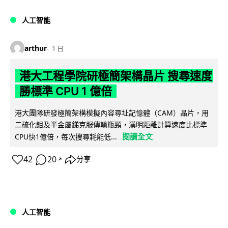
人工智能
arthur
1 日
港大工程學院研極簡架構晶片 搜尋速度
勝標準 CPU 1 億倍
港大團隊研發極簡架構模擬內容尋址記憶體（CAM）晶片，用
二硫化鉬及半金屬銻克服傳輸瓶頸，漢明距離計算速度比標準
閱讀全文
CPU快1億倍，每次搜尋耗能低...
42
20
分享
↗
人工智能