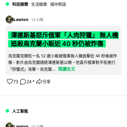
科技娛樂
生活娛樂
城中熱話
Lawton
13 小時
澤連斯基怒斥俄軍「人肉狩獵」 無人機
追殺烏克蘭小販近 40 秒仍被炸傷
烏克蘭克爾松一名 52 歲小販被俄軍無人機追擊近 40 秒後被炸
傷，影片由烏克蘭總統澤連斯基公開。他直斥俄軍對平民進行
閱讀全文
「狩獵式」攻擊，烏克蘭...
73
24
分享
↗
人工智能
Lawton
13 小時