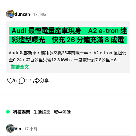
duncan
17 小時
Audi 最慳電量產車現身 A2 e-tron 迷
彩造型曝光 快充 26 分鐘充滿 8 成電
Audi 呢部新車，能耗竟然係25年前嘅一半。 A2 e-tron 風阻低
至0.24，每百公里只需12.8 kWh，一度電行到7.8公里。6...
閱讀全文
6
1
分享
↗
科技娛樂
生活娛樂
城中熱話
Vin
17 小時