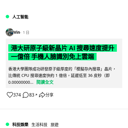
人工智能
Vin
1 日
港大研原子級新晶片 AI 搜尋速度提升
一億倍 手機人臉識別免上雲端
香港大學團隊成功研發原子級厚度的「模擬存內搜尋」晶片，
比傳統 CPU 搜尋速度快約 1 億倍，延遲低至 36 皮秒（即
閱讀全文
0.00000000...
374
83
分享
↗
科技娛樂
生活科技
旅遊