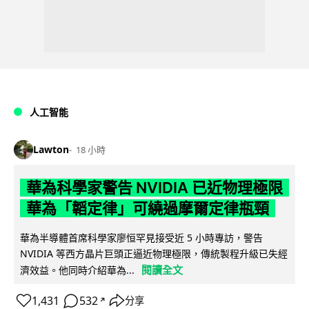
人工智能
Lawton
18 小時
華為科學家警告 NVIDIA 已近物理極限
華為「韜定律」可繞過摩爾定律瓶頸
華為半導體首席科學家廖恒罕見接受近 5 小時專訪，警告
NVIDIA 等西方晶片巨頭正逼近物理極限，傳統製程升級已失經
閱讀全文
濟效益。他同時介紹華為...
1,431
532
分享
↗