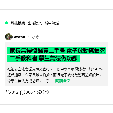
科技娛樂
生活娛樂
城中熱話
Lawton
18 小時
家長無得慳錢買二手書 電子啟動碼鎖死
二手教科書 學生無法做功課
社福界立法會議員陳文宜指，一間中學書單價錢按年加 14.7%
遠超通漲，令家長難以負擔。而且電子教材啟動碼這項設計，
閱讀全文
令學生無法完成功課，二手...
812
306
分享
↗