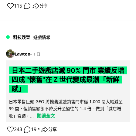
115
分享
科技娛樂
遊戲情報
Lawton
1 日
日本二手遊戲店減 90% 門市 業績反增
四成 "懷舊"在 Z 世代變成最潮「新鮮
感」
日本零售巨頭 GEO 將懷舊遊戲銷售門市從 1,000 間大幅減至
99 間，但銷售額卻不降反升至過往的 1.4 倍。做到「減店增
閱讀全文
收」奇蹟，...
243
19
分享
↗