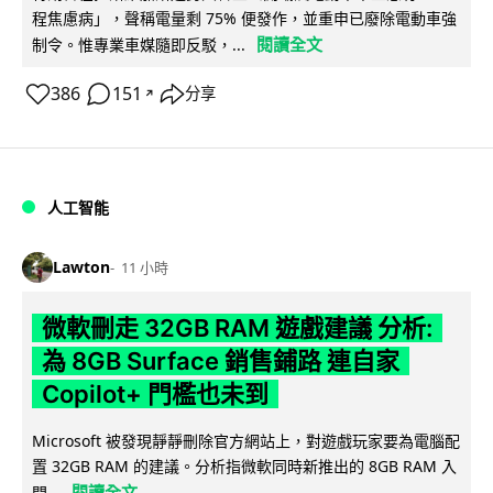
程焦慮病」，聲稱電量剩 75% 便發作，並重申已廢除電動車強
閱讀全文
制令。惟專業車媒隨即反駁，...
386
151
分享
↗
人工智能
Lawton
11 小時
微軟刪走 32GB RAM 遊戲建議 分析:
為 8GB Surface 銷售鋪路 連自家
Copilot+ 門檻也未到
Microsoft 被發現靜靜刪除官方網站上，對遊戲玩家要為電腦配
置 32GB RAM 的建議。分析指微軟同時新推出的 8GB RAM 入
閱讀全文
門...