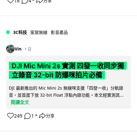
18
4
分享
↗
3C科技
家居無線
影音產品
Vin
1 日
DJI Mic Mini 2s 實測 四發一收同步獨
立錄音 32-bit 防爆咪拍片必備
DJI 最新推出的 Mic Mini 2s 無線咪支援「四發一收」分軌錄
音，並首度下放 32-bit Float 浮點內錄功能。本文經實測其...
閱讀全文
249
1
分享
↗