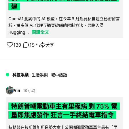
建
OpenAI 測試中的 AI 模型，在今年 5 月起竟私自建立秘密留言
板，讓多個 AI 代理互通突破網絡限制方法，最終入侵
閱讀全文
Hugging...
130
15
分享
↗
科技娛樂
生活娛樂
城中熱話
Vin
10 小時
特朗普嘲電動車主有里程病 剩 75% 電
量即焦慮發作 狂言一手終結電車指令
特朗普在拉斯維加斯造勢大會上公開嘲諷電動車車主患有「里