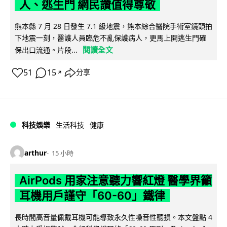
人、逃生門 網民讚值得尊敬
熊本縣 7 月 28 日發生 7.1 級地震，熊本綜合醫院手術室鏡頭拍
下地震一刻，醫護人員臨危不亂保護病人，更馬上開逃生門確
閱讀全文
保出口流通。片段...
51
15
分享
↗
科技娛樂
生活科技
健康
arthur
15 小時
AirPods 用家注意聽力響紅燈 醫學界籲
耳機用戶謹守「60-60」鐵律
長時間高音量佩戴耳機可能導致永久性噪音性聽損。本文盤點 4