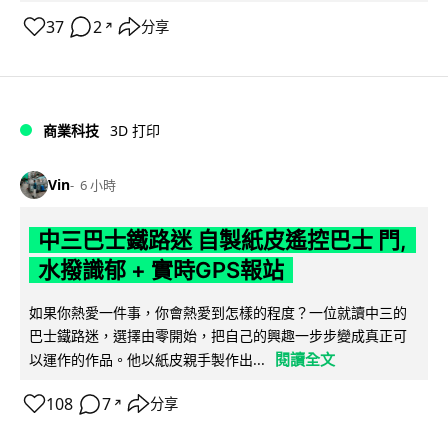
37
2
分享
↗
商業科技
3D 打印
Vin
6 小時
中三巴士鐵路迷 自製紙皮遙控巴士 門,
水撥識郁 + 實時GPS報站
如果你熱愛一件事，你會熱愛到怎樣的程度？一位就讀中三的
巴士鐵路迷，選擇由零開始，把自己的興趣一步步變成真正可
閱讀全文
以運作的作品。他以紙皮親手製作出...
108
7
分享
↗