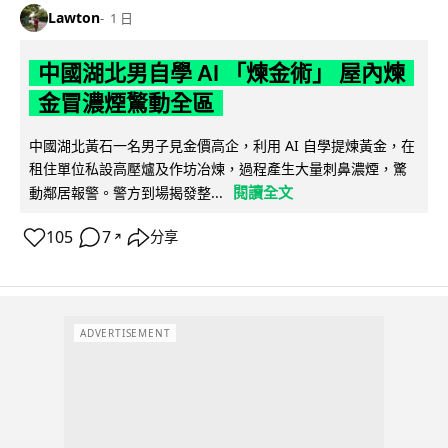
Lawton
1 日
中國湖北男自學 AI 「煉金術」 屋內煉
金冒濃煙驚動全區
中國湖北黃石一名男子見金價高企，利用 AI 自學提煉黃金，在
租住單位私設高壓爐及作坊冶煉，過程產生大量刺鼻濃煙，驚
閱讀全文
動鄰居報警。警方到場揭發整...
105
7
分享
↗
ADVERTISEMENT