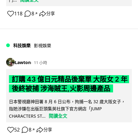
118
8
分享
↗
科技娛樂
影視娛樂
Lawton
11 小時
訂購 43 億日元精品後棄單 大阪女 2 年
後終被捕 涉海賊王,火影周邊產品
日本警視廳神田署 8 月 6 日公布，拘捕一名 32 歲大阪女子，
指她涉嫌在出版巨頭集英社旗下官方網店「JUMP
閱讀全文
CHARACTERS ST...
52
8
分享
↗