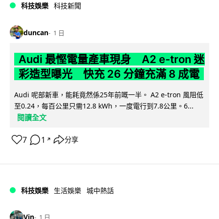
科技娛樂
科技新聞
duncan
1 日
Audi 最慳電量產車現身 A2 e-tron 迷
彩造型曝光 快充 26 分鐘充滿 8 成電
Audi 呢部新車，能耗竟然係25年前嘅一半。 A2 e-tron 風阻低
至0.24，每百公里只需12.8 kWh，一度電行到7.8公里。6...
閱讀全文
7
1
分享
↗
科技娛樂
生活娛樂
城中熱話
Vin
1 日