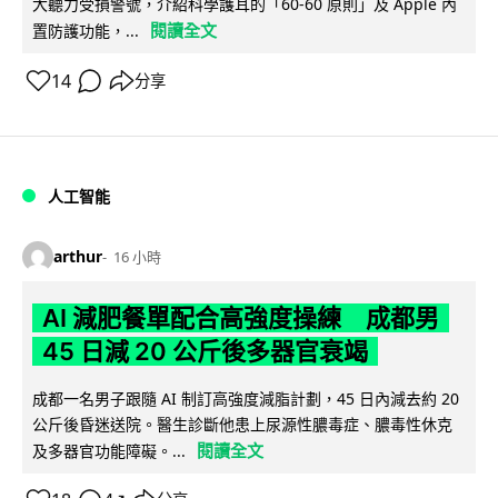
大聽力受損警號，介紹科學護耳的「60-60 原則」及 Apple 內
閱讀全文
置防護功能，...
14
分享
人工智能
arthur
16 小時
AI 減肥餐單配合高強度操練 成都男
45 日減 20 公斤後多器官衰竭
成都一名男子跟隨 AI 制訂高強度減脂計劃，45 日內減去約 20
公斤後昏迷送院。醫生診斷他患上尿源性膿毒症、膿毒性休克
閱讀全文
及多器官功能障礙。...