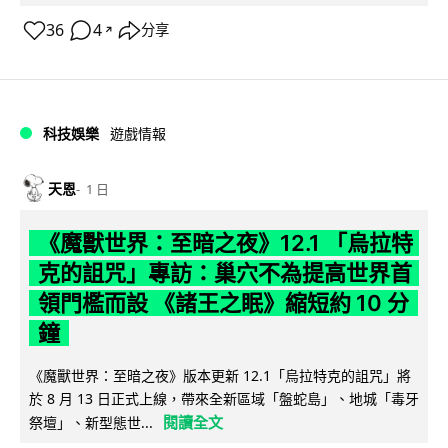
36
4
分享
↗
科技娛樂
遊戲情報
天恩
1 日
《魔獸世界：至暗之夜》12.1 「烏拉特
克的詛咒」專訪：巢穴不為提高世界首
領門檻而設 《諸王之眠》縮短約 10 分
鐘
《魔獸世界：至暗之夜》版本更新 12.1「烏拉特克的詛咒」將
於 8 月 13 日正式上線，帶來全新區域「盤蛇島」、地城「毒牙
閱讀全文
祭壇」、新型態世...