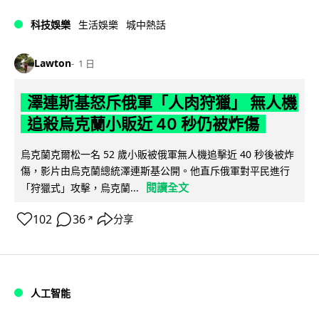
科技娛樂
生活娛樂
城中熱話
Lawton
1 日
澤連斯基怒斥俄軍「人肉狩獵」 無人機
追殺烏克蘭小販近 40 秒仍被炸傷
烏克蘭克爾松一名 52 歲小販被俄軍無人機追擊近 40 秒後被炸
傷，影片由烏克蘭總統澤連斯基公開。他直斥俄軍對平民進行
閱讀全文
「狩獵式」攻擊，烏克蘭...
102
36
分享
↗
人工智能