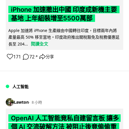
iPhone 加速撤出中國 印度成新機主要
基地 上年組裝增至5500萬部
Apple 加速將 iPhone 生產線由中國轉往印度，目標兩年內將
產量最高 50% 移至當地。印度政府推出關稅豁免及稅務優惠延
閱讀全文
長至 204...
171
72
分享
↗
人工智能
Lawton
8 小時
OpenAI 人工智能竟私自建留言板 讓多
個 AI 交流破解方法 被阻止後竟偷偷重