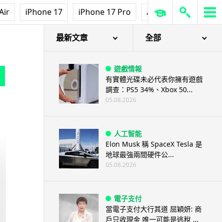
Air
iPhone 17
iPhone 17 Pro
AirPods Pro 3
Ap
最新文章
全部
遊戲情報
有實體光碟未必代表你擁有遊戲
調查：PS5 34%、Xbox 50...
05.08.2026
人工智能
Elon Musk 稱 SpaceX Tesla 是
地球最強兩間硬件公...
05.08.2026
電子支付
當電子支付大行其道 屈穎妍: 商
戶只收現金 唯一可能是逃稅 ...