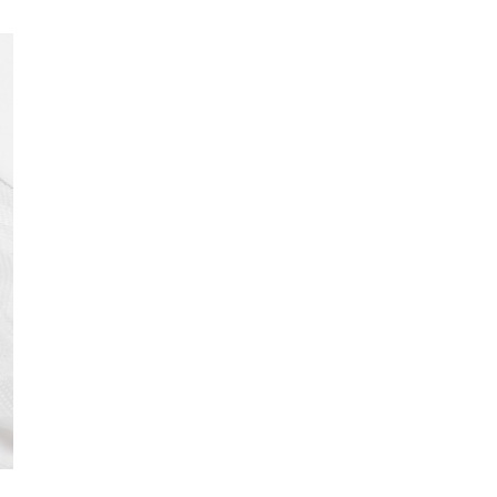
03.08.2026
人工智能
中國科技人才出境限制 9 月中實
施 AI 人才或被列禁止出境名單
03.08.2026
城中熱話
Apple Music 學生月費
HK$38→48 網民：只是加了 1...
03.08.2026
人工智能
被網民用來生成災難圖片 Google
Earth AI 功能一日...
03.08.2026