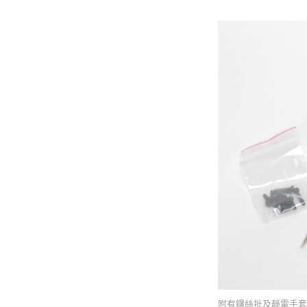
附有鑼絲批及靜電手套