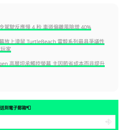
駕駛反應慢 4 秒 車道偏離風險增 40%
放上滑鼠 TurtleBeach 電競系列最具爭議性
戰玩家
wagen 高層坦承觸控螢幕 主因節省成本而非提升
📮
送到電子郵箱