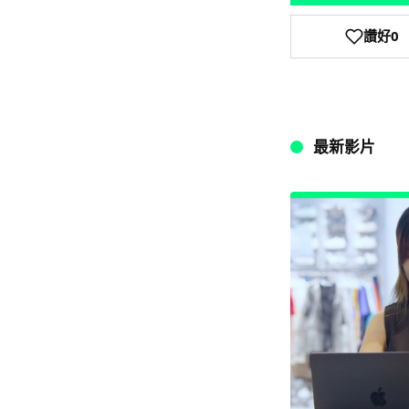
讚好
0
最新影片