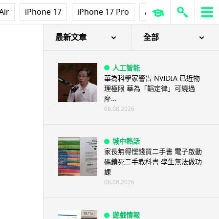
Air
iPhone 17
iPhone 17 Pro
AirPods Pro 3
Ap
最新文章
全部
人工智能
華為科學家警告 NVIDIA 已近物
理極限 華為「韜定律」可繞過
摩...
06.08.2026
城中熱話
家長無得慳錢買二手書 電子啟動
碼鎖死二手教科書 學生無法做功
課
06.08.2026
遊戲情報