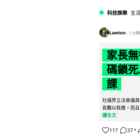
科技娛樂
生
Lawton
1 小時
家長無
碼鎖死
課
社福界立法會議員
長難以負擔。而且
讀全文
117
37
↗