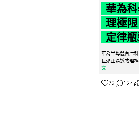
華為科學
理極限
定律瓶
華為半導體首席科學
巨頭正逼近物理極
文
75
15
↗