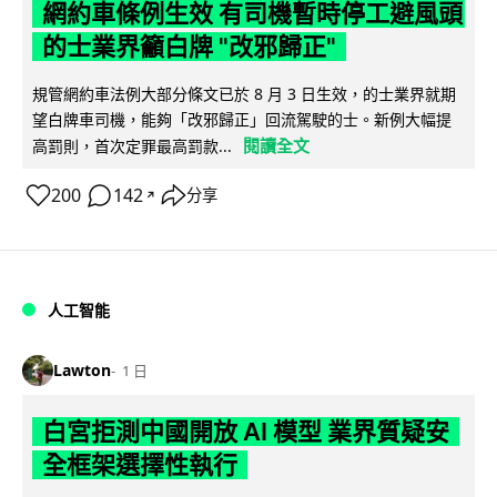
網約車條例生效 有司機暫時停工避風頭
的士業界籲白牌 "改邪歸正"
規管網約車法例大部分條文已於 8 月 3 日生效，的士業界就期
望白牌車司機，能夠「改邪歸正」回流駕駛的士。新例大幅提
閱讀全文
高罰則，首次定罪最高罰款...
200
142
分享
↗
人工智能
Lawton
1 日
白宮拒測中國開放 AI 模型 業界質疑安
全框架選擇性執行