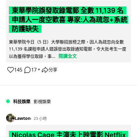
東華學院誤發取錄電郵 全數 11,139 名
申請人一度空歡喜 專家:人為疏忽+系統
防護缺失
東華學院今日（5 日）大學聯招放榜之際，因人為疏忽向全數
11,139 名課程申請人錯誤發出取錄通知電郵，令大批考生一度
閱讀全文
以為獲得學位取錄，事...
145
17
分享
↗
科技娛樂
影視娛樂
Lawton
23 小時
Nicolas Cage 主演未上映電影 Netflix