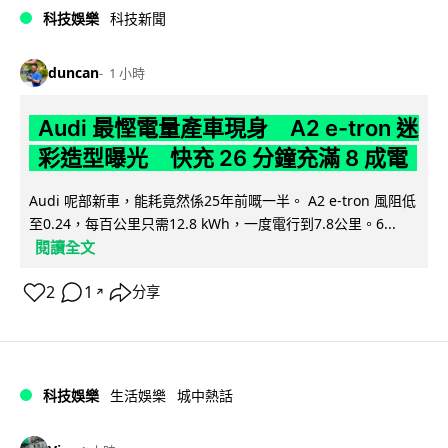
科技娛樂
科技新聞
duncan
1 小時
Audi 最慳電量產車現身 A2 e-tron 迷
彩造型曝光 快充 26 分鐘充滿 8 成電
Audi 呢部新車，能耗竟然係25年前嘅一半。 A2 e-tron 風阻低
至0.24，每百公里只需12.8 kWh，一度電行到7.8公里。6...
閱讀全文
2
1
分享
↗
科技娛樂
生活娛樂
城中熱話