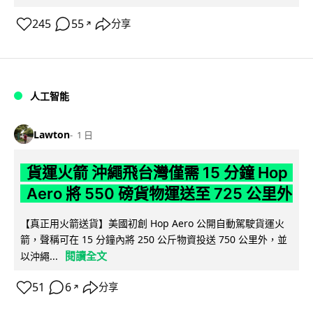
245
55
分享
↗
人工智能
Lawton
1 日
貨運火箭 沖繩飛台灣僅需 15 分鐘 Hop
Aero 將 550 磅貨物運送至 725 公里外
【真正用火箭送貨】美國初創 Hop Aero 公開自動駕駛貨運火
箭，聲稱可在 15 分鐘內將 250 公斤物資投送 750 公里外，並
閱讀全文
以沖繩...
51
6
分享
↗