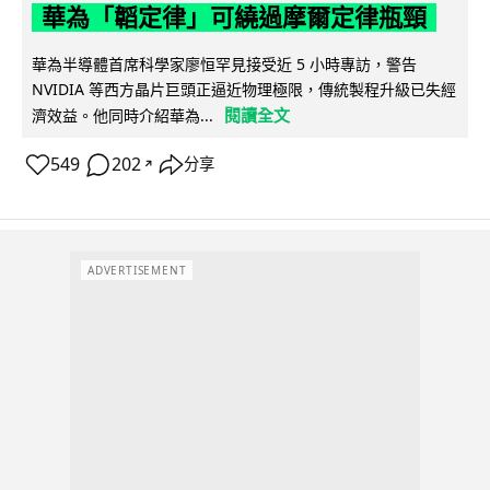
華為「韜定律」可繞過摩爾定律瓶頸
華為半導體首席科學家廖恒罕見接受近 5 小時專訪，警告
NVIDIA 等西方晶片巨頭正逼近物理極限，傳統製程升級已失經
閱讀全文
濟效益。他同時介紹華為...
549
202
分享
↗
ADVERTISEMENT