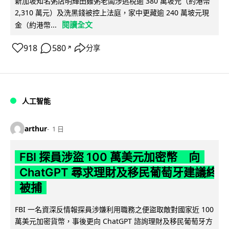
新加坡知名粥店明輝田雞粥老闆涉逃稅逾 380 萬坡元（約港幣
2,310 萬元）及洗黑錢被控上法庭，家中更藏逾 240 萬坡元現
閱讀全文
金（約港幣...
918
580
分享
↗
人工智能
arthur
1 日
FBI 探員涉盜 100 萬美元加密幣 向
ChatGPT 尋求理財及移民葡萄牙建議終
被捕
FBI 一名資深反情報探員涉嫌利用職務之便盜取敵對國家近 100
萬美元加密貨幣，事後更向 ChatGPT 諮詢理財及移民葡萄牙方