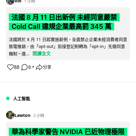
Vin
1 小時
法國 8 月 11 日出新例 未經同意嚴禁
Cold Call 違規企業最高罰 345 萬
法國將於 8 月 11 日起實施新例，全面禁止企業未經消費者同意
致電推銷，由「opt-out」拒接登記制轉為「opt-in」先徵同意
閱讀全文
機制。違...
88
6
分享
↗
人工智能
Lawton
2 小時
華為科學家警告 NVIDIA 已近物理極限