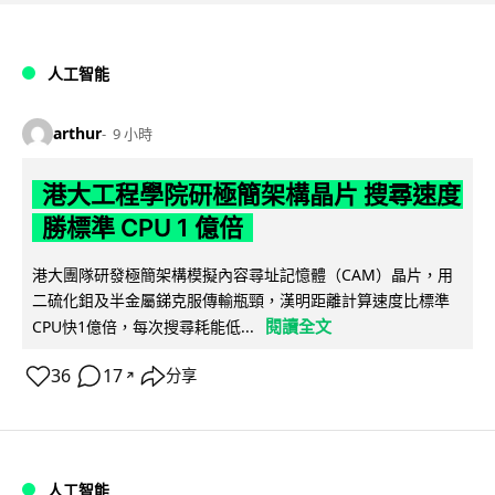
人工智能
arthur
9 小時
港大工程學院研極簡架構晶片 搜尋速度
勝標準 CPU 1 億倍
港大團隊研發極簡架構模擬內容尋址記憶體（CAM）晶片，用
二硫化鉬及半金屬銻克服傳輸瓶頸，漢明距離計算速度比標準
閱讀全文
CPU快1億倍，每次搜尋耗能低...
36
17
分享
↗
人工智能