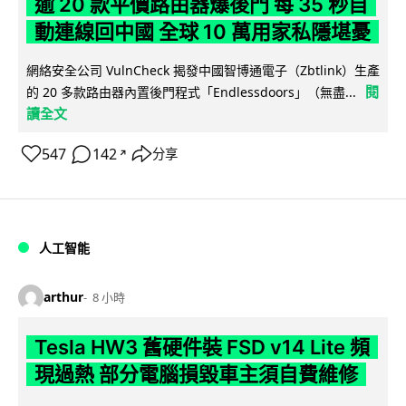
逾 20 款平價路由器爆後門 每 35 秒自
動連線回中國 全球 10 萬用家私隱堪憂
網絡安全公司 VulnCheck 揭發中國智博通電子（Zbtlink）生產
閱
的 20 多款路由器內置後門程式「Endlessdoors」（無盡...
讀全文
547
142
分享
↗
人工智能
arthur
8 小時
Tesla HW3 舊硬件裝 FSD v14 Lite 頻
現過熱 部分電腦損毀車主須自費維修