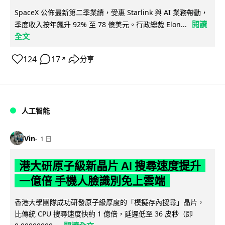
SpaceX 公佈最新第二季業績，受惠 Starlink 與 AI 業務帶動，
閱讀
季度收入按年飆升 92% 至 78 億美元。行政總裁 Elon...
全文
124
17
分享
↗
人工智能
Vin
1 日
港大研原子級新晶片 AI 搜尋速度提升
一億倍 手機人臉識別免上雲端
香港大學團隊成功研發原子級厚度的「模擬存內搜尋」晶片，
比傳統 CPU 搜尋速度快約 1 億倍，延遲低至 36 皮秒（即