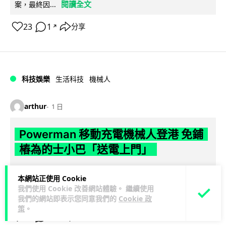
閱讀全文
案，最終因...
23
1
分享
↗
科技娛樂
生活科技
機械人
arthur
1 日
Powerman 移動充電機械人登港 免鋪
樁為的士小巴「送電上門」
你架電動車喺停車場搵唔到樁？有個機械人會自己行過嚟幫你
本網站正使用 Cookie
充電。THEi 高科院同內地公司研發出 Powerman 移動充電機
我們使用 Cookie 改善網站體驗。 繼續使用
閱讀全文
械人，唔使鋪線裝樁...
我們的網站即表示您同意我們的
Cookie 政
策
。
28
14
分享
↗