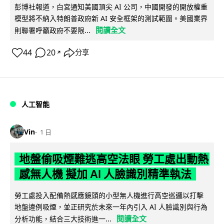
彭博社報道，白宮通知美國頂尖 AI 公司，中國開發的開放權重
模型將不納入特朗普政府新 AI 安全框架的測試範圍。美國業界
閱讀全文
則聯署呼籲政府不要限...
44
20
分享
↗
人工智能
Vin
1 日
地盤偷吸煙難逃高空法眼 勞工處出動熱
感無人機 擬加 AI 人臉識別精準執法
勞工處投入配備熱感應鏡頭的小型無人機進行高空巡邏以打擊
地盤違例吸煙，並正研究於未來一年內引入 AI 人臉識別與行為
閱讀全文
分析功能，結合三大技術進一...