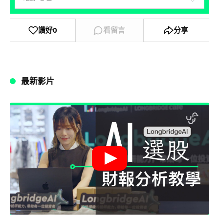
讚好
0
看留言
分享
最新影片