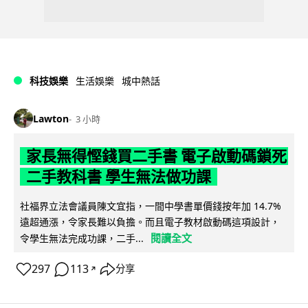
科技娛樂
生活娛樂
城中熱話
Lawton
3 小時
家長無得慳錢買二手書 電子啟動碼鎖死
二手教科書 學生無法做功課
社福界立法會議員陳文宜指，一間中學書單價錢按年加 14.7%
遠超通漲，令家長難以負擔。而且電子教材啟動碼這項設計，
閱讀全文
令學生無法完成功課，二手...
297
113
分享
↗