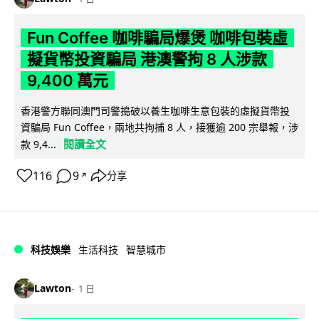
Fun Coffee 咖啡騙局爆煲 咖啡包裝虛
擬貨幣投資騙局 港澳警拘 8 人涉款
9,400 萬元
香港警方聯同澳門司警搗破以養生咖啡生意包裝的虛擬貨幣投
資騙局 Fun Coffee，兩地共拘捕 8 人，接獲逾 200 宗舉報，涉
閱讀全文
款 9,4...
116
9
分享
↗
科技娛樂
生活科技
智慧城市
Lawton
1 日