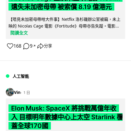
遺失未加密母帶 被索償 8.19 億港元
【唔見未加密母帶咁大件事】Netflix 洛杉磯辦公室被竊，未上
映的 Nicolas Cage 電影《Fortitude》母帶亦告失蹤。電影...
閱讀全文
168
9
分享
↗
人工智能
Vin
1 日
Elon Musk: SpaceX 將挑戰萬億年收
入 目標明年數據中心上太空 Starlink 覆
蓋全球170國