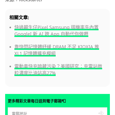
相關文章:
快過親生仔Pixel Samsung 摺機率先內置
GoogleI 新 AI 跨 App 自動代你做嘢
靠快閃記憶體紓緩 DRAM 不足 KIOXIA 推
XL1 記憶體擴充模組
電動車快充暗藏污染？美國研究：充電站微
粒濃度比油站高27%
📮
更多精彩文章每日送到電子郵箱