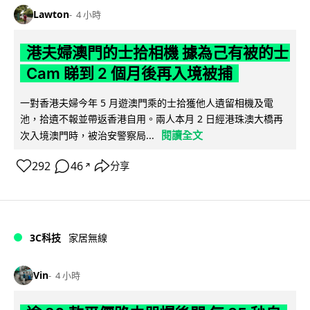
Lawton
4 小時
港夫婦澳門的士拾相機 據為己有被的士
Cam 睇到 2 個月後再入境被捕
一對香港夫婦今年 5 月遊澳門乘的士拾獲他人遺留相機及電
池，拾遺不報並帶返香港自用。兩人本月 2 日經港珠澳大橋再
閱讀全文
次入境澳門時，被治安警察局...
292
46
分享
↗
3C科技
家居無線
Vin
4 小時