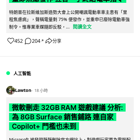
特朗普在拉斯維加斯造勢大會上公開嘲諷電動車車主患有「里
程焦慮病」，聲稱電量剩 75% 便發作，並重申已廢除電動車強
閱讀全文
制令。惟專業車媒隨即反駁，...
452
204
分享
↗
人工智能
Lawton
18 小時
微軟刪走 32GB RAM 遊戲建議 分析:
為 8GB Surface 銷售鋪路 連自家
Copilot+ 門檻也未到
Microsoft 被發現靜靜刪除官方網站上，對遊戲玩家要為電腦配