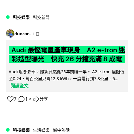
科技娛樂
科技新聞
duncan
1 日
Audi 最慳電量產車現身 A2 e-tron 迷
彩造型曝光 快充 26 分鐘充滿 8 成電
Audi 呢部新車，能耗竟然係25年前嘅一半。 A2 e-tron 風阻低
至0.24，每百公里只需12.8 kWh，一度電行到7.8公里。6...
閱讀全文
7
1
分享
↗
科技娛樂
生活娛樂
城中熱話