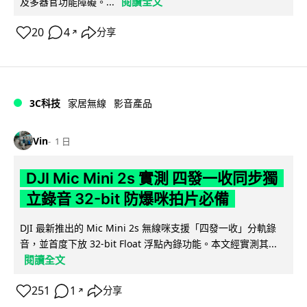
閱讀全文
及多器官功能障礙。...
20
4
分享
↗
3C科技
家居無線
影音產品
Vin
1 日
DJI Mic Mini 2s 實測 四發一收同步獨
立錄音 32-bit 防爆咪拍片必備
DJI 最新推出的 Mic Mini 2s 無線咪支援「四發一收」分軌錄
音，並首度下放 32-bit Float 浮點內錄功能。本文經實測其...
閱讀全文
251
1
分享
↗