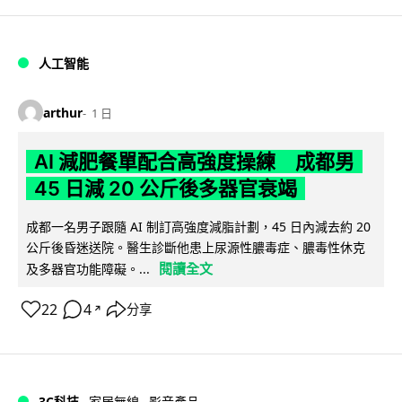
人工智能
arthur
1 日
AI 減肥餐單配合高強度操練 成都男
45 日減 20 公斤後多器官衰竭
成都一名男子跟隨 AI 制訂高強度減脂計劃，45 日內減去約 20
公斤後昏迷送院。醫生診斷他患上尿源性膿毒症、膿毒性休克
閱讀全文
及多器官功能障礙。...
22
4
分享
↗
3C科技
家居無線
影音產品