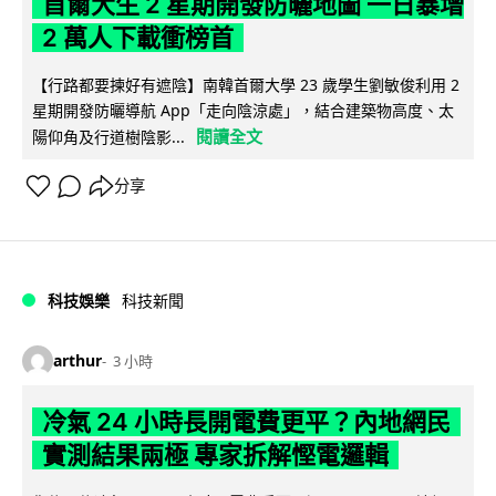
首爾大生 2 星期開發防曬地圖 一日暴增
2 萬人下載衝榜首
【行路都要揀好有遮陰】南韓首爾大學 23 歲學生劉敏俊利用 2
星期開發防曬導航 App「走向陰涼處」，結合建築物高度、太
閱讀全文
陽仰角及行道樹陰影...
分享
科技娛樂
科技新聞
arthur
3 小時
冷氣 24 小時長開電費更平？內地網民
實測結果兩極 專家拆解慳電邏輯