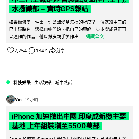
水撥識郁 + 實時GPS報站
如果你熱愛一件事，你會熱愛到怎樣的程度？一位就讀中三的
巴士鐵路迷，選擇由零開始，把自己的興趣一步步變成真正可
閱讀全文
以運作的作品。他以紙皮親手製作出...
2,254
134
分享
↗
科技娛樂
生活娛樂
城中熱話
Vin
19 小時
iPhone 加速撤出中國 印度成新機主要
基地 上年組裝增至5500萬部
Apple 加速將 iPhone 生產線由中國轉往印度，目標兩年內將