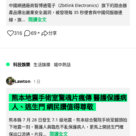
中國網通廠商智博通電子（Zbtlink Electronics）旗下的路由器
產品爆出嚴重安全漏洞，被發現每 35 秒便會與中國伺服器連
閱讀全文
線，旗...
316
69
分享
↗
科技娛樂
生活娛樂
城中熱話
Lawton
1 日
熊本地震手術室驚魂片瘋傳 醫護保護病
人、逃生門 網民讚值得尊敬
熊本縣 7 月 28 日發生 7.1 級地震，熊本綜合醫院手術室鏡頭拍
下地震一刻，醫護人員臨危不亂保護病人，更馬上開逃生門確
閱讀全文
保出口流通。片段...