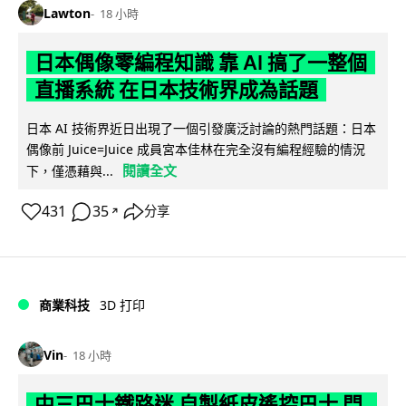
Lawton
18 小時
日本偶像零編程知識 靠 AI 搞了一整個
直播系統 在日本技術界成為話題
日本 AI 技術界近日出現了一個引發廣泛討論的熱門話題：日本
偶像前 Juice=Juice 成員宮本佳林在完全沒有編程經驗的情況
閱讀全文
下，僅憑藉與...
431
35
分享
↗
商業科技
3D 打印
Vin
18 小時
中三巴士鐵路迷 自製紙皮遙控巴士 門,