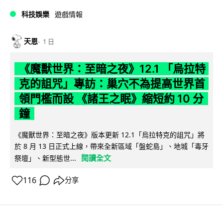
科技娛樂
遊戲情報
天恩
1 日
《魔獸世界：至暗之夜》12.1 「烏拉特
克的詛咒」專訪：巢穴不為提高世界首
領門檻而設 《諸王之眠》縮短約 10 分
鐘
《魔獸世界：至暗之夜》版本更新 12.1「烏拉特克的詛咒」將
於 8 月 13 日正式上線，帶來全新區域「盤蛇島」、地城「毒牙
閱讀全文
祭壇」、新型態世...
116
分享