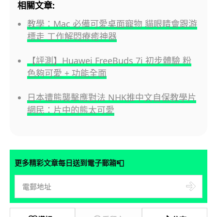
相關文章:
教學：Mac 必備可愛桌面寵物 貓眼睛會跟游
標走 工作解悶療癒神器
【評測】Huawei FreeBuds 7i 初步體驗 粉
色夠可愛 + 功能全面
日本遭熊襲擊應對法 NHK推中文自保教學片
網民：片中的熊太可愛
📮
更多精彩文章每日送到電子郵箱