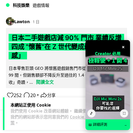
科技娛樂
遊戲情報
Lawton
1 日
日本二手遊戲店減 90% 門市 業績反增
四成 "懷舊"在 Z 世代變成最潮「新鮮
×
感」
日本零售巨頭 GEO 將懷舊遊戲銷售門市從 1,000 間大幅減至
99 間，但銷售額卻不降反升至過往的 1.4 倍。做到「減店增
閱讀全文
收」奇蹟，...
252
20
分享
↗
本網站正使用 Cookie
我們使用 Cookie 改善網站體驗。 繼續使用
🎵
⛶
我們的網站即表示您同意我們的
Cookie 政
策
。
📖 詳細評測
→
人工智能