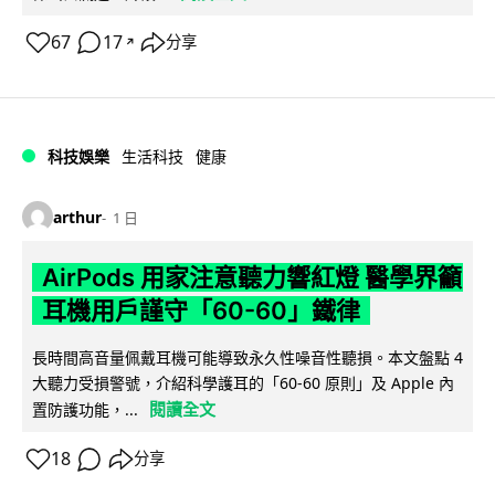
67
17
分享
↗
科技娛樂
生活科技
健康
arthur
1 日
AirPods 用家注意聽力響紅燈 醫學界籲
耳機用戶謹守「60-60」鐵律
長時間高音量佩戴耳機可能導致永久性噪音性聽損。本文盤點 4
大聽力受損警號，介紹科學護耳的「60-60 原則」及 Apple 內
閱讀全文
置防護功能，...
18
分享