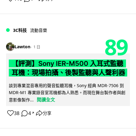
3C科技
流動音樂
89
Lawton
1 日
【評測】Sony IER-M500 入耳式監聽
耳機：現場拍攝、後製監聽與人聲利器
談到專業混音專用的聲音監聽耳機，Sony 經典 MDR-7506 到
MDR-M1 專業錄音室耳機都為人熟悉。而現在舞台製作者與創
閱讀全文
意影像製作...
38
4
分享
↗