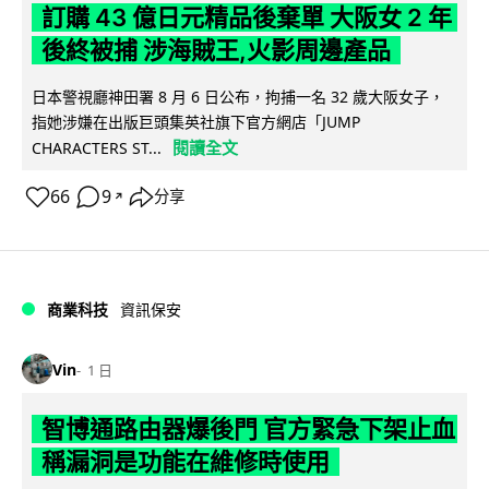
訂購 43 億日元精品後棄單 大阪女 2 年
後終被捕 涉海賊王,火影周邊產品
日本警視廳神田署 8 月 6 日公布，拘捕一名 32 歲大阪女子，
指她涉嫌在出版巨頭集英社旗下官方網店「JUMP
閱讀全文
CHARACTERS ST...
66
9
分享
↗
商業科技
資訊保安
Vin
1 日
智博通路由器爆後門 官方緊急下架止血
稱漏洞是功能在維修時使用