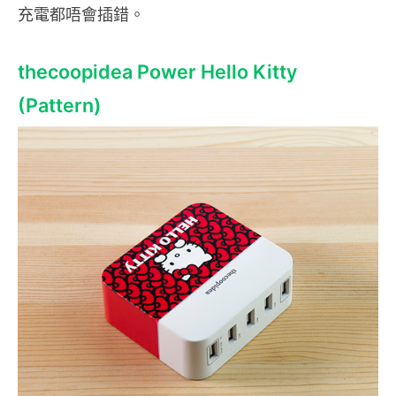
充電都唔會插錯。
thecoopidea Power Hello Kitty
(Pattern)