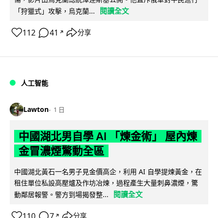
閱讀全文
「狩獵式」攻擊，烏克蘭...
112
41
分享
↗
人工智能
Lawton
1 日
中國湖北男自學 AI 「煉金術」 屋內煉
金冒濃煙驚動全區
中國湖北黃石一名男子見金價高企，利用 AI 自學提煉黃金，在
租住單位私設高壓爐及作坊冶煉，過程產生大量刺鼻濃煙，驚
閱讀全文
動鄰居報警。警方到場揭發整...
110
7
分享
↗