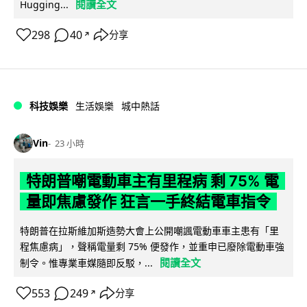
閱讀全文
Hugging...
298
40
分享
↗
科技娛樂
生活娛樂
城中熱話
Vin
23 小時
特朗普嘲電動車主有里程病 剩 75% 電
量即焦慮發作 狂言一手終結電車指令
特朗普在拉斯維加斯造勢大會上公開嘲諷電動車車主患有「里
程焦慮病」，聲稱電量剩 75% 便發作，並重申已廢除電動車強
閱讀全文
制令。惟專業車媒隨即反駁，...
553
249
分享
↗