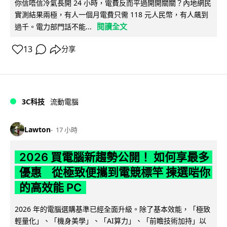
你信唔信冷氣長開 24 小時，電費反而平過開開關關？內地網民
實測結果兩極，有人一個月電費只需 118 元人民幣，有人飆到
閱讀全文
過千。電力部門話不能...
13
分享
3C科技
流動電腦
Lawton
17 小時
2026 買電腦新趨勢公開！ 如何享最多
優惠 從極致便攜到電競標竿 揀選啱你
的高效能 PC
2026 年的電腦選購基準已經全面升級。除了基本效能，「極致
輕量化」、「機身美學」、「AI算力」、「前瞻技術加持」以