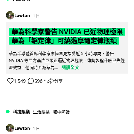
Lawton
1 日
華為科學家警告 NVIDIA 已近物理極限
華為「韜定律」可繞過摩爾定律瓶頸
華為半導體首席科學家廖恒罕見接受近 5 小時專訪，警告
NVIDIA 等西方晶片巨頭正逼近物理極限，傳統製程升級已失經
閱讀全文
濟效益。他同時介紹華為...
1,549
596
分享
↗
科技娛樂
生活娛樂
城中熱話
Lawton
1 日