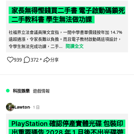
家長無得慳錢買二手書 電子啟動碼鎖死
二手教科書 學生無法做功課
社福界立法會議員陳文宜指，一間中學書單價錢按年加 14.7%
遠超通漲，令家長難以負擔。而且電子教材啟動碼這項設計，
閱讀全文
令學生無法完成功課，二手...
939
372
分享
↗
科技娛樂
遊戲情報
Lawton
1 日
PlayStation 確認停產實體光碟 包裝印
出重要通告 2028 年 1 月後不出光碟遊