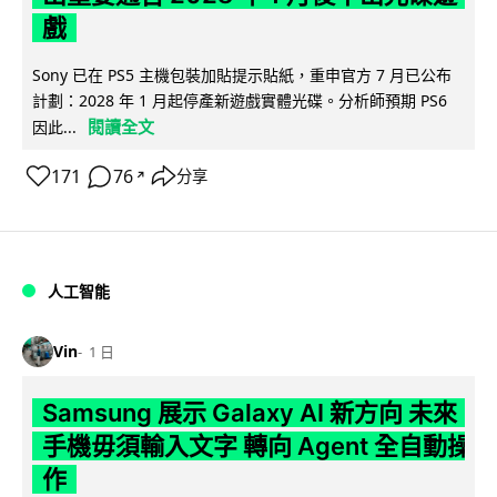
戲
Sony 已在 PS5 主機包裝加貼提示貼紙，重申官方 7 月已公布
計劃：2028 年 1 月起停產新遊戲實體光碟。分析師預期 PS6
閱讀全文
因此...
171
76
分享
↗
人工智能
Vin
1 日
Samsung 展示 Galaxy AI 新方向 未來
手機毋須輸入文字 轉向 Agent 全自動操
作