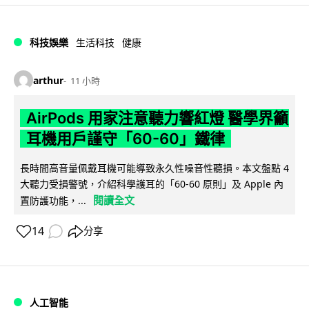
科技娛樂
生活科技
健康
arthur
11 小時
AirPods 用家注意聽力響紅燈 醫學界籲
耳機用戶謹守「60-60」鐵律
長時間高音量佩戴耳機可能導致永久性噪音性聽損。本文盤點 4
大聽力受損警號，介紹科學護耳的「60-60 原則」及 Apple 內
閱讀全文
置防護功能，...
14
分享
人工智能