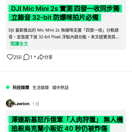
DJI Mic Mini 2s 實測 四發一收同步獨
立錄音 32-bit 防爆咪拍片必備
DJI 最新推出的 Mic Mini 2s 無線咪支援「四發一收」分軌錄
音，並首度下放 32-bit Float 浮點內錄功能。本文經實測其...
閱讀全文
250
1
分享
↗
科技娛樂
生活娛樂
城中熱話
Lawton
1 日
澤連斯基怒斥俄軍「人肉狩獵」 無人機
追殺烏克蘭小販近 40 秒仍被炸傷