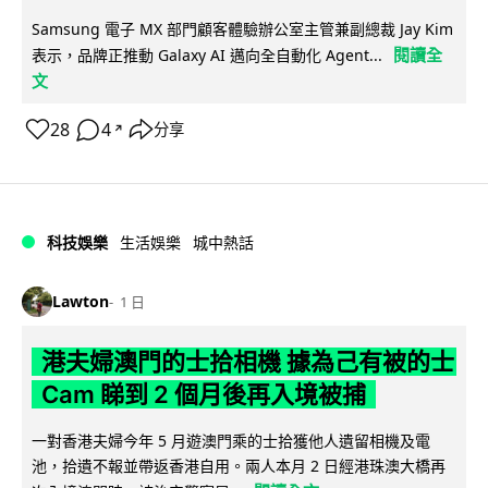
Samsung 電子 MX 部門顧客體驗辦公室主管兼副總裁 Jay Kim
閱讀全
表示，品牌正推動 Galaxy AI 邁向全自動化 Agent...
文
28
4
分享
↗
科技娛樂
生活娛樂
城中熱話
Lawton
1 日
港夫婦澳門的士拾相機 據為己有被的士
Cam 睇到 2 個月後再入境被捕
一對香港夫婦今年 5 月遊澳門乘的士拾獲他人遺留相機及電
池，拾遺不報並帶返香港自用。兩人本月 2 日經港珠澳大橋再