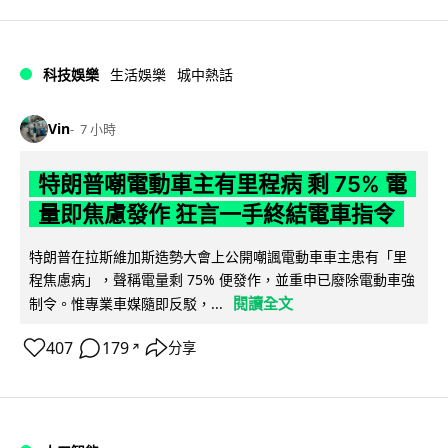
科技娛樂
生活娛樂
城中熱話
Vin
7 小時
特朗普嘲電動車主有里程病 剩 75% 電
量即焦慮發作 狂言一手終結電車指令
特朗普在拉斯維加斯造勢大會上公開嘲諷電動車車主患有「里
程焦慮病」，聲稱電量剩 75% 便發作，並重申已廢除電動車強
閱讀全文
制令。惟專業車媒隨即反駁，...
407
179
分享
↗