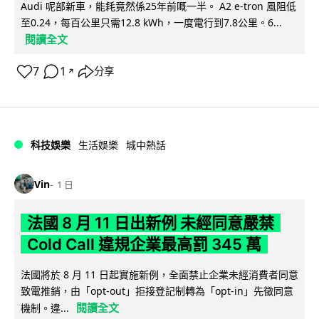
Audi 呢部新車，能耗竟然係25年前嘅一半。 A2 e-tron 風阻低
至0.24，每百公里只需12.8 kWh，一度電行到7.8公里。6...
閱讀全文
7
1
分享
↗
科技娛樂
生活娛樂
城中熱話
Vin
1 日
法國 8 月 11 日出新例 未經同意嚴禁
Cold Call 違規企業最高罰 345 萬
法國將於 8 月 11 日起實施新例，全面禁止企業未經消費者同意
致電推銷，由「opt-out」拒接登記制轉為「opt-in」先徵同意
閱讀全文
機制。違...