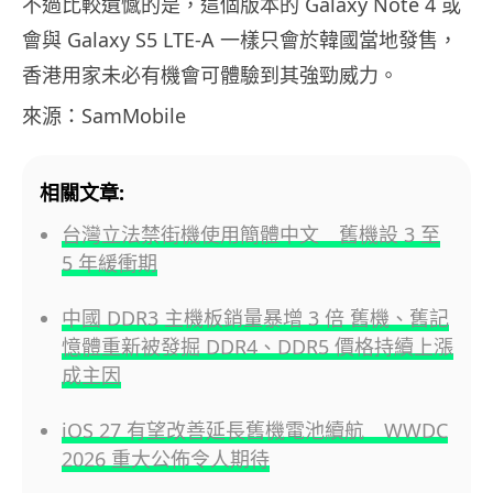
不過比較遺憾的是，這個版本的 Galaxy Note 4 或
會與 Galaxy S5 LTE-A 一樣只會於韓國當地發售，
香港用家未必有機會可體驗到其強勁威力。
來源：SamMobile
相關文章:
台灣立法禁街機使用簡體中文 舊機設 3 至
5 年緩衝期
中國 DDR3 主機板銷量暴增 3 倍 舊機、舊記
憶體重新被發掘 DDR4、DDR5 價格持續上漲
成主因
iOS 27 有望改善延長舊機電池續航 WWDC
2026 重大公佈令人期待