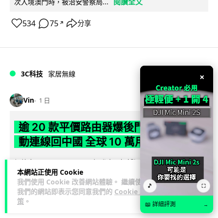
閱讀全文
次入境澳門時，被治安警察局...
534
75
分享
↗
3C科技
家居無線
×
Vin
1 日
逾 20 款平價路由器爆後門 每 35 秒自
動連線回中國 全球 10 萬用家私隱堪憂
網絡安全公司 VulnCheck 揭發中國智博通電子（Zbtlink）生產
本網站正使用 Cookie
閱
的 20 多款路由器內置後門程式「Endlessdoors」（無盡...
我們使用 Cookie 改善網站體驗。 繼續使用
讀全文
🎵
⛶
我們的網站即表示您同意我們的
Cookie 政
策
。
📖 詳細評測
→
965
221
分享
↗