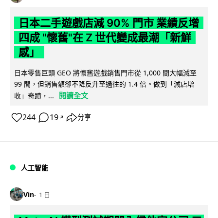
日本二手遊戲店減 90% 門市 業績反增
四成 "懷舊"在 Z 世代變成最潮「新鮮
感」
日本零售巨頭 GEO 將懷舊遊戲銷售門市從 1,000 間大幅減至
99 間，但銷售額卻不降反升至過往的 1.4 倍。做到「減店增
閱讀全文
收」奇蹟，...
244
19
分享
↗
人工智能
Vin
1 日