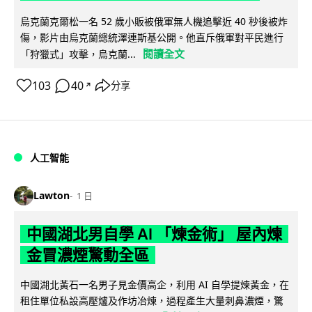
烏克蘭克爾松一名 52 歲小販被俄軍無人機追擊近 40 秒後被炸
傷，影片由烏克蘭總統澤連斯基公開。他直斥俄軍對平民進行
閱讀全文
「狩獵式」攻擊，烏克蘭...
103
40
分享
↗
人工智能
Lawton
1 日
中國湖北男自學 AI 「煉金術」 屋內煉
金冒濃煙驚動全區
中國湖北黃石一名男子見金價高企，利用 AI 自學提煉黃金，在
租住單位私設高壓爐及作坊冶煉，過程產生大量刺鼻濃煙，驚