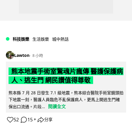
科技娛樂
生活娛樂
城中熱話
Lawton
8 小時
熊本地震手術室驚魂片瘋傳 醫護保護病
人、逃生門 網民讚值得尊敬
熊本縣 7 月 28 日發生 7.1 級地震，熊本綜合醫院手術室鏡頭拍
下地震一刻，醫護人員臨危不亂保護病人，更馬上開逃生門確
閱讀全文
保出口流通。片段...
52
15
分享
↗