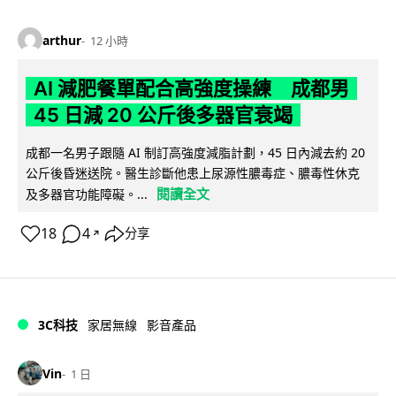
arthur
12 小時
AI 減肥餐單配合高強度操練 成都男
45 日減 20 公斤後多器官衰竭
成都一名男子跟隨 AI 制訂高強度減脂計劃，45 日內減去約 20
公斤後昏迷送院。醫生診斷他患上尿源性膿毒症、膿毒性休克
閱讀全文
及多器官功能障礙。...
18
4
分享
↗
3C科技
家居無線
影音產品
Vin
1 日