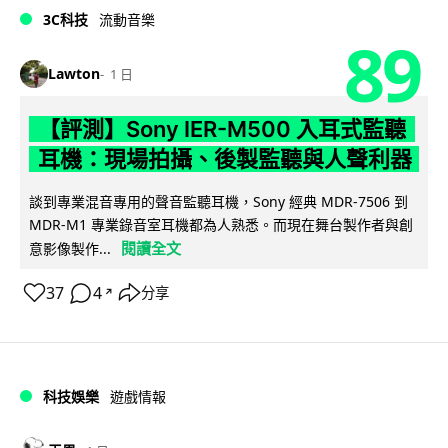
3C科技
流動音樂
89
Lawton
1 日
【評測】Sony IER-M500 入耳式監聽
耳機：現場拍攝、後製監聽與人聲利器
談到專業混音專用的聲音監聽耳機，Sony 經典 MDR-7506 到
MDR-M1 專業錄音室耳機都為人熟悉。而現在舞台製作者與創
閱讀全文
意影像製作...
37
4
分享
↗
科技娛樂
遊戲情報