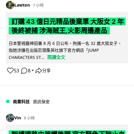
Lawton
7 小時
訂購 43 億日元精品後棄單 大阪女 2 年
後終被捕 涉海賊王,火影周邊產品
日本警視廳神田署 8 月 6 日公布，拘捕一名 32 歲大阪女子，
指她涉嫌在出版巨頭集英社旗下官方網店「JUMP
閱讀全文
CHARACTERS ST...
53
8
分享
↗
商業科技
資訊保安
Vin
8 小時