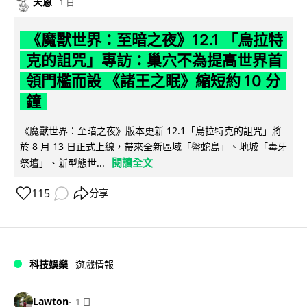
天恩
1 日
《魔獸世界：至暗之夜》12.1 「烏拉特
克的詛咒」專訪：巢穴不為提高世界首
領門檻而設 《諸王之眠》縮短約 10 分
鐘
《魔獸世界：至暗之夜》版本更新 12.1「烏拉特克的詛咒」將
於 8 月 13 日正式上線，帶來全新區域「盤蛇島」、地城「毒牙
閱讀全文
祭壇」、新型態世...
115
分享
科技娛樂
遊戲情報
Lawton
1 日