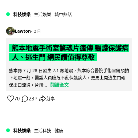
科技娛樂
生活娛樂
城中熱話
Lawton
2 日
熊本地震手術室驚魂片瘋傳 醫護保護病
人、逃生門 網民讚值得尊敬
熊本縣 7 月 28 日發生 7.1 級地震，熊本綜合醫院手術室鏡頭拍
下地震一刻，醫護人員臨危不亂保護病人，更馬上開逃生門確
閱讀全文
保出口流通。片段...
70
23
分享
↗
科技娛樂
生活科技
健康