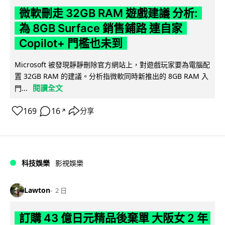
微軟刪走 32GB RAM 遊戲建議 分析:
為 8GB Surface 銷售鋪路 連自家
Copilot+ 門檻也未到
Microsoft 被發現靜靜刪除官方網站上，對遊戲玩家要為電腦配
置 32GB RAM 的建議。分析指微軟同時新推出的 8GB RAM 入
閱讀全文
門...
169
16
分享
↗
科技娛樂
影視娛樂
Lawton
2 日
訂購 43 億日元精品後棄單 大阪女 2 年