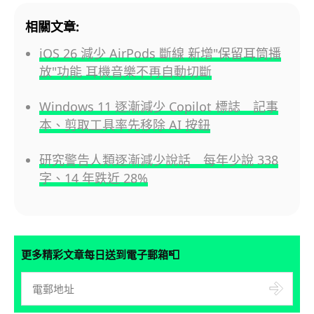
相關文章:
iOS 26 減少 AirPods 斷線 新增"保留耳筒播
放"功能 耳機音樂不再自動切斷
Windows 11 逐漸減少 Copilot 標誌 記事
本、剪取工具率先移除 AI 按鈕
研究警告人類逐漸減少說話 每年少說 338
字、14 年跌近 28%
📮
更多精彩文章每日送到電子郵箱