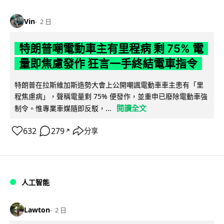
Vin
2 日
特朗普嘲電動車主有里程病 剩 75% 電
量即焦慮發作 狂言一手終結電車指令
特朗普在拉斯維加斯造勢大會上公開嘲諷電動車車主患有「里
程焦慮病」，聲稱電量剩 75% 便發作，並重申已廢除電動車強
閱讀全文
制令。惟專業車媒隨即反駁，...
632
279
分享
↗
人工智能
Lawton
2 日