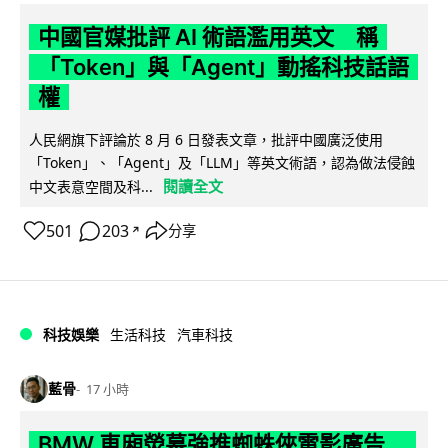
中國官媒批評 AI 術語濫用英文 稱
「Token」與「Agent」動搖科技話語
權
人民網旗下評論於 8 月 6 日發表文章，批評中國廣泛使用
「Token」、「Agent」及「LLM」等英文術語，認為做法侵蝕
閱讀全文
中文表意空間及科...
501
203
分享
↗
科技娛樂
生活科技
汽車科技
藍骨
17 小時
BMW 車廂熒幕強推蜘蛛俠電影廣告