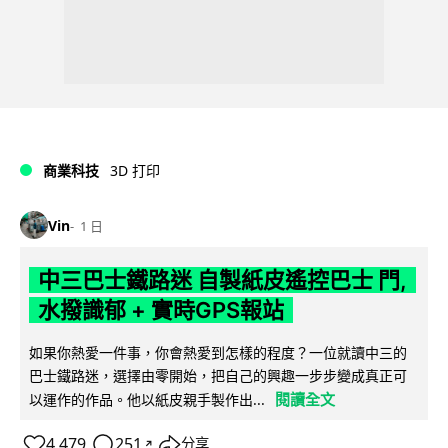
商業科技
3D 打印
Vin
1 日
中三巴士鐵路迷 自製紙皮遙控巴士 門,
水撥識郁 + 實時GPS報站
如果你熱愛一件事，你會熱愛到怎樣的程度？一位就讀中三的
巴士鐵路迷，選擇由零開始，把自己的興趣一步步變成真正可
閱讀全文
以運作的作品。他以紙皮親手製作出...
4,479
251
分享
↗