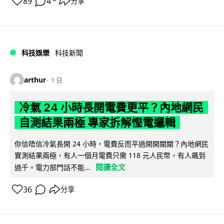
89
4
分享
↗
科技娛樂
科技新聞
arthur
1 日
冷氣 24 小時長開電費更平？內地網民
自測結果兩極 專家拆解慳電邏輯
你信唔信冷氣長開 24 小時，電費反而平過開開關關？內地網民
實測結果兩極，有人一個月電費只需 118 元人民幣，有人飆到
閱讀全文
過千。電力部門話不能...
36
分享