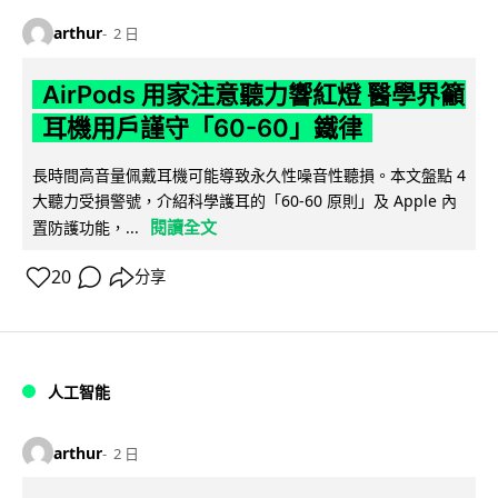
arthur
2 日
AirPods 用家注意聽力響紅燈 醫學界籲
耳機用戶謹守「60-60」鐵律
長時間高音量佩戴耳機可能導致永久性噪音性聽損。本文盤點 4
大聽力受損警號，介紹科學護耳的「60-60 原則」及 Apple 內
閱讀全文
置防護功能，...
20
分享
人工智能
arthur
2 日