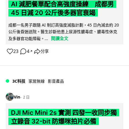
AI 減肥餐單配合高強度操練 成都男
45 日減 20 公斤後多器官衰竭
成都一名男子跟隨 AI 制訂高強度減脂計劃，45 日內減去約 20
公斤後昏迷送院。醫生診斷他患上尿源性膿毒症、膿毒性休克
閱讀全文
及多器官功能障礙。...
23
4
分享
↗
3C科技
家居無線
影音產品
Vin
2 日
DJI Mic Mini 2s 實測 四發一收同步獨
立錄音 32-bit 防爆咪拍片必備