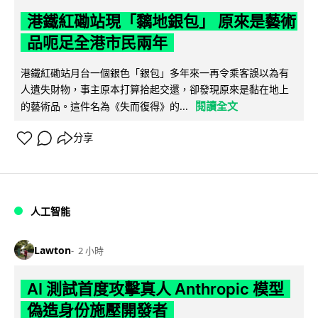
港鐵紅磡站現「黐地銀包」 原來是藝術
品呃足全港市民兩年
港鐵紅磡站月台一個銀色「銀包」多年來一再令乘客誤以為有
人遺失財物，事主原本打算拾起交還，卻發現原來是黏在地上
閱讀全文
的藝術品。這件名為《失而復得》的...
分享
人工智能
Lawton
2 小時
AI 測試首度攻擊真人 Anthropic 模型
偽造身份施壓開發者