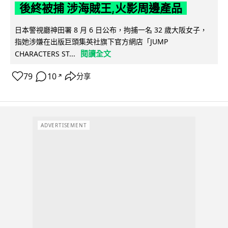
後終被捕 涉海賊王,火影周邊產品
日本警視廳神田署 8 月 6 日公布，拘捕一名 32 歲大阪女子，
指她涉嫌在出版巨頭集英社旗下官方網店「JUMP
閱讀全文
CHARACTERS ST...
79
10
分享
↗
ADVERTISEMENT