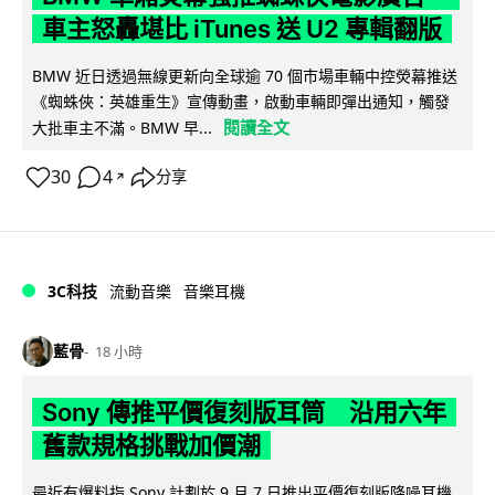
車主怒轟堪比 iTunes 送 U2 專輯翻版
BMW 近日透過無線更新向全球逾 70 個市場車輛中控熒幕推送
《蜘蛛俠：英雄重生》宣傳動畫，啟動車輛即彈出通知，觸發
閱讀全文
大批車主不滿。BMW 早...
30
4
分享
↗
3C科技
流動音樂
音樂耳機
藍骨
18 小時
Sony 傳推平價復刻版耳筒 沿用六年
舊款規格挑戰加價潮
最近有爆料指 Sony 計劃於 9 月 7 日推出平價復刻版降噪耳機