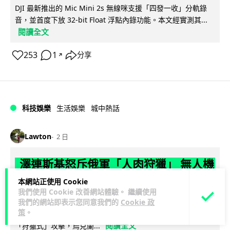
DJI 最新推出的 Mic Mini 2s 無線咪支援「四發一收」分軌錄
音，並首度下放 32-bit Float 浮點內錄功能。本文經實測其...
閱讀全文
253
1
分享
↗
科技娛樂
生活娛樂
城中熱話
Lawton
2 日
澤連斯基怒斥俄軍「人肉狩獵」 無人機
追殺烏克蘭小販近 40 秒仍被炸傷
本網站正使用 Cookie
我們使用 Cookie 改善網站體驗。 繼續使用
烏克蘭克爾松一名 52 歲小販被俄軍無人機追擊近 40 秒後被炸
我們的網站即表示您同意我們的
Cookie 政
策
。
傷，影片由烏克蘭總統澤連斯基公開。他直斥俄軍對平民進行
閱讀全文
「狩獵式」攻擊，烏克蘭...