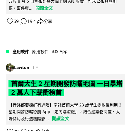
方於 8 月 6 日宣布即將大幅上調 API 收費，惟未公布具體加
閱讀全文
幅。事件與...
69
19
分享
↗
iOS App
應用軟件
應用軟件
Lawton
1 日
首爾大生 2 星期開發防曬地圖 一日暴增
2 萬人下載衝榜首
【行路都要揀好有遮陰】南韓首爾大學 23 歲學生劉敏俊利用 2
星期開發防曬導航 App「走向陰涼處」，結合建築物高度、太
閱讀全文
陽仰角及行道樹陰影...