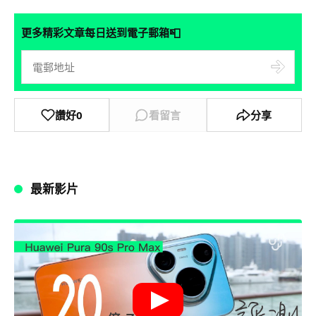
📮
更多精彩文章每日送到電子郵箱
讚好
0
看留言
分享
最新影片