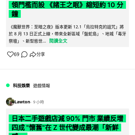
領門檻而設 《諸王之眠》縮短約 10 分
鐘
《魔獸世界：至暗之夜》版本更新 12.1「烏拉特克的詛咒」將
於 8 月 13 日正式上線，帶來全新區域「盤蛇島」、地城「毒牙
閱讀全文
祭壇」、新型態世...
69
分享
科技娛樂
遊戲情報
Lawton
9 小時
日本二手遊戲店減 90% 門市 業績反增
四成 "懷舊"在 Z 世代變成最潮「新鮮