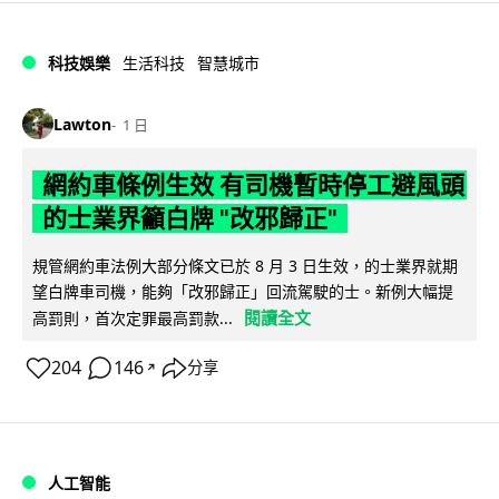
科技娛樂
生活科技
智慧城市
Lawton
1 日
網約車條例生效 有司機暫時停工避風頭
的士業界籲白牌 "改邪歸正"
規管網約車法例大部分條文已於 8 月 3 日生效，的士業界就期
望白牌車司機，能夠「改邪歸正」回流駕駛的士。新例大幅提
閱讀全文
高罰則，首次定罪最高罰款...
204
146
分享
↗
人工智能