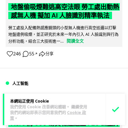
地盤偷吸煙難逃高空法眼 勞工處出動熱
感無人機 擬加 AI 人臉識別精準執法
勞工處投入配備熱感應鏡頭的小型無人機進行高空巡邏以打擊
地盤違例吸煙，並正研究於未來一年內引入 AI 人臉識別與行為
閱讀全文
分析功能，結合三大技術進一...
246
55
分享
↗
人工智能
Lawton
1 日
本網站正使用 Cookie
我們使用 Cookie 改善網站體驗。 繼續使用
我們的網站即表示您同意我們的
Cookie 政
貨運火箭 沖繩飛台灣僅需 15 分鐘 Hop
策
。
Aero 將 550 磅貨物運送至 725 公里外