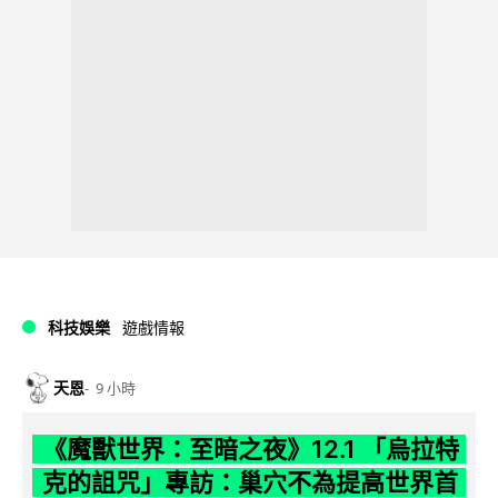
科技娛樂
遊戲情報
天恩
9 小時
《魔獸世界：至暗之夜》12.1 「烏拉特
克的詛咒」專訪：巢穴不為提高世界首