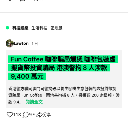
科技娛樂
生活科技
區塊鏈
Lawton
1 日
Fun Coffee 咖啡騙局爆煲 咖啡包裝虛
擬貨幣投資騙局 港澳警拘 8 人涉款
9,400 萬元
香港警方聯同澳門司警搗破以養生咖啡生意包裝的虛擬貨幣投
資騙局 Fun Coffee，兩地共拘捕 8 人，接獲逾 200 宗舉報，涉
閱讀全文
款 9,4...
118
9
分享
↗