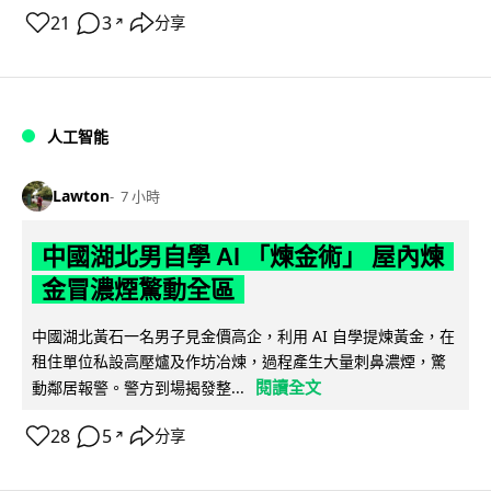
21
3
分享
↗
人工智能
Lawton
7 小時
中國湖北男自學 AI 「煉金術」 屋內煉
金冒濃煙驚動全區
中國湖北黃石一名男子見金價高企，利用 AI 自學提煉黃金，在
租住單位私設高壓爐及作坊冶煉，過程產生大量刺鼻濃煙，驚
閱讀全文
動鄰居報警。警方到場揭發整...
28
5
分享
↗