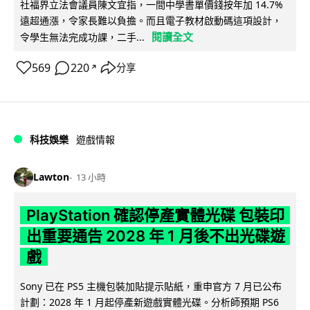
社福界立法會議員陳文宜指，一間中學書單價錢按年加 14.7%
遠超通漲，令家長難以負擔。而且電子教材啟動碼這項設計，
閱讀全文
令學生無法完成功課，二手...
569
220
分享
↗
科技娛樂
遊戲情報
Lawton
13 小時
PlayStation 確認停產實體光碟 包裝印
出重要通告 2028 年 1 月後不出光碟遊
戲
Sony 已在 PS5 主機包裝加貼提示貼紙，重申官方 7 月已公布
計劃：2028 年 1 月起停產新遊戲實體光碟。分析師預期 PS6