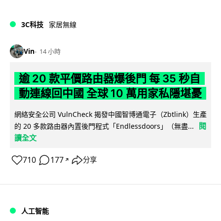
3C科技
家居無線
Vin
14 小時
逾 20 款平價路由器爆後門 每 35 秒自
動連線回中國 全球 10 萬用家私隱堪憂
網絡安全公司 VulnCheck 揭發中國智博通電子（Zbtlink）生產
閱
的 20 多款路由器內置後門程式「Endlessdoors」（無盡...
讀全文
710
177
分享
↗
人工智能