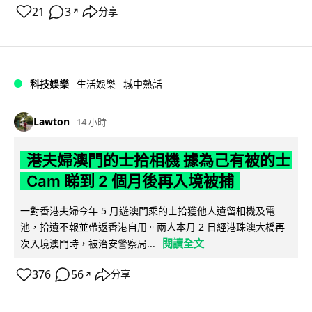
21
3
分享
↗
科技娛樂
生活娛樂
城中熱話
Lawton
14 小時
港夫婦澳門的士拾相機 據為己有被的士
Cam 睇到 2 個月後再入境被捕
一對香港夫婦今年 5 月遊澳門乘的士拾獲他人遺留相機及電
池，拾遺不報並帶返香港自用。兩人本月 2 日經港珠澳大橋再
閱讀全文
次入境澳門時，被治安警察局...
376
56
分享
↗