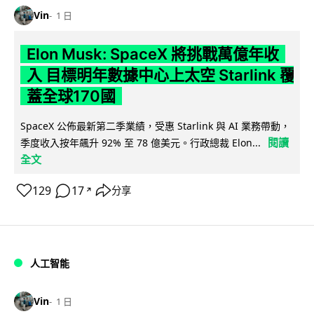
Vin
1 日
Elon Musk: SpaceX 將挑戰萬億年收
入 目標明年數據中心上太空 Starlink 覆
蓋全球170國
SpaceX 公佈最新第二季業績，受惠 Starlink 與 AI 業務帶動，
閱讀
季度收入按年飆升 92% 至 78 億美元。行政總裁 Elon...
全文
129
17
分享
↗
人工智能
Vin
1 日