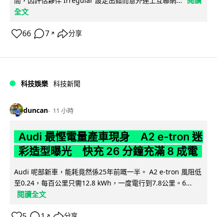
閱讀
間，因評估夥伴 Irregular 設定出錯而意外連上互聯網...
全文
66
7
分享
↗
科技娛樂
科技新聞
duncan
11 小時
Audi 最慳電量產車現身 A2 e-tron 迷
彩造型曝光 快充 26 分鐘充滿 8 成電
Audi 呢部新車，能耗竟然係25年前嘅一半。 A2 e-tron 風阻低
至0.24，每百公里只需12.8 kWh，一度電行到7.8公里。6...
閱讀全文
5
1
分享
↗