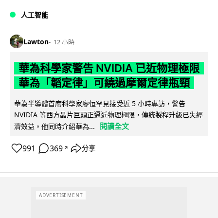
人工智能
Lawton
12 小時
華為科學家警告 NVIDIA 已近物理極限
華為「韜定律」可繞過摩爾定律瓶頸
華為半導體首席科學家廖恒罕見接受近 5 小時專訪，警告
NVIDIA 等西方晶片巨頭正逼近物理極限，傳統製程升級已失經
閱讀全文
濟效益。他同時介紹華為...
991
369
分享
↗
ADVERTISEMENT