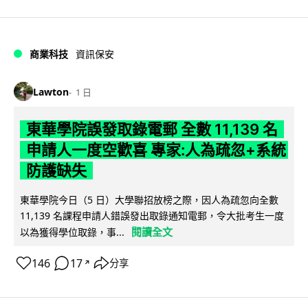
商業科技
資訊保安
Lawton
1 日
東華學院誤發取錄電郵 全數 11,139 名
申請人一度空歡喜 專家:人為疏忽+系統
防護缺失
東華學院今日（5 日）大學聯招放榜之際，因人為疏忽向全數
11,139 名課程申請人錯誤發出取錄通知電郵，令大批考生一度
閱讀全文
以為獲得學位取錄，事...
146
17
分享
↗