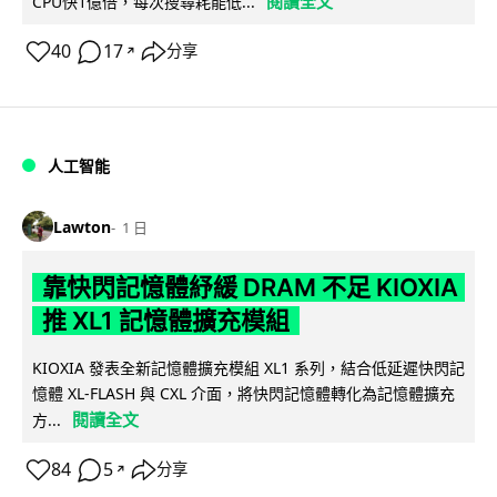
閱讀全文
CPU快1億倍，每次搜尋耗能低...
40
17
分享
↗
人工智能
Lawton
1 日
靠快閃記憶體紓緩 DRAM 不足 KIOXIA
推 XL1 記憶體擴充模組
KIOXIA 發表全新記憶體擴充模組 XL1 系列，結合低延遲快閃記
憶體 XL-FLASH 與 CXL 介面，將快閃記憶體轉化為記憶體擴充
閱讀全文
方...
84
5
分享
↗