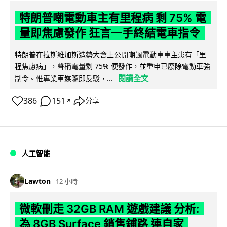
特朗普嘲電動車主有里程病 剩 75% 電
量即焦慮發作 狂言一手終結電車指令
特朗普在拉斯維加斯造勢大會上公開嘲諷電動車車主患有「里
程焦慮病」，聲稱電量剩 75% 便發作，並重申已廢除電動車強
閱讀全文
制令。惟專業車媒隨即反駁，...
386
151
分享
↗
人工智能
Lawton
12 小時
微軟刪走 32GB RAM 遊戲建議 分析:
為 8GB Surface 銷售鋪路 連自家