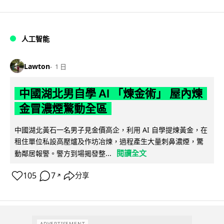
人工智能
Lawton
1 日
中國湖北男自學 AI 「煉金術」 屋內煉
金冒濃煙驚動全區
中國湖北黃石一名男子見金價高企，利用 AI 自學提煉黃金，在
租住單位私設高壓爐及作坊冶煉，過程產生大量刺鼻濃煙，驚
閱讀全文
動鄰居報警。警方到場揭發整...
105
7
分享
↗
ADVERTISEMENT