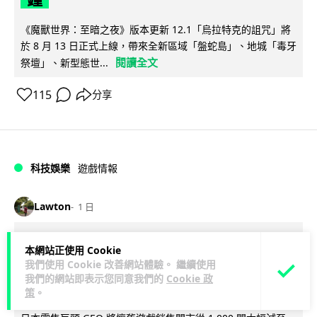
《魔獸世界：至暗之夜》版本更新 12.1「烏拉特克的詛咒」將
於 8 月 13 日正式上線，帶來全新區域「盤蛇島」、地城「毒牙
閱讀全文
祭壇」、新型態世...
115
分享
科技娛樂
遊戲情報
Lawton
1 日
日本二手遊戲店減 90% 門市 業績反增
本網站正使用 Cookie
四成 "懷舊"在 Z 世代變成最潮「新鮮
我們使用 Cookie 改善網站體驗。 繼續使用
我們的網站即表示您同意我們的
Cookie 政
感」
策
。