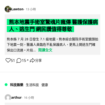
Lawton
13 小時
熊本地震手術室驚魂片瘋傳 醫護保護病
人、逃生門 網民讚值得尊敬
熊本縣 7 月 28 日發生 7.1 級地震，熊本綜合醫院手術室鏡頭拍
下地震一刻，醫護人員臨危不亂保護病人，更馬上開逃生門確
閱讀全文
保出口流通。片段...
51
15
分享
↗
科技娛樂
生活科技
健康
arthur
16 小時