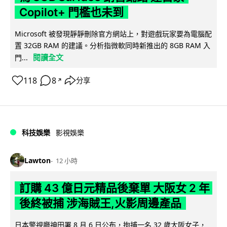
Copilot+ 門檻也未到
Microsoft 被發現靜靜刪除官方網站上，對遊戲玩家要為電腦配
置 32GB RAM 的建議。分析指微軟同時新推出的 8GB RAM 入
閱讀全文
門...
118
8
分享
↗
科技娛樂
影視娛樂
Lawton
12 小時
訂購 43 億日元精品後棄單 大阪女 2 年
後終被捕 涉海賊王,火影周邊產品
日本警視廳神田署 8 月 6 日公布，拘捕一名 32 歲大阪女子，