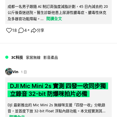
成都一名男子跟隨 AI 制訂高強度減脂計劃，45 日內減去約 20
公斤後昏迷送院。醫生診斷他患上尿源性膿毒症、膿毒性休克
閱讀全文
及多器官功能障礙。...
18
4
分享
↗
3C科技
家居無線
影音產品
Vin
1 日
DJI Mic Mini 2s 實測 四發一收同步獨
立錄音 32-bit 防爆咪拍片必備
DJI 最新推出的 Mic Mini 2s 無線咪支援「四發一收」分軌錄
音，並首度下放 32-bit Float 浮點內錄功能。本文經實測其...