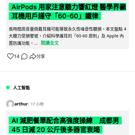
AirPods 用家注意聽力響紅燈 醫學界籲
耳機用戶謹守「60-60」鐵律
長時間高音量佩戴耳機可能導致永久性噪音性聽損。本文盤點 4
大聽力受損警號，介紹科學護耳的「60-60 原則」及 Apple 內
閱讀全文
置防護功能，...
14
分享
人工智能
arthur
17 小時
AI 減肥餐單配合高強度操練 成都男
45 日減 20 公斤後多器官衰竭