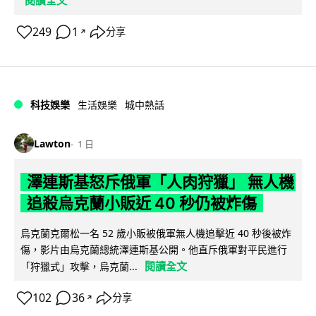
閱讀全文
249
1
分享
↗
科技娛樂
生活娛樂
城中熱話
Lawton
1 日
澤連斯基怒斥俄軍「人肉狩獵」 無人機
追殺烏克蘭小販近 40 秒仍被炸傷
烏克蘭克爾松一名 52 歲小販被俄軍無人機追擊近 40 秒後被炸
傷，影片由烏克蘭總統澤連斯基公開。他直斥俄軍對平民進行
閱讀全文
「狩獵式」攻擊，烏克蘭...
102
36
分享
↗