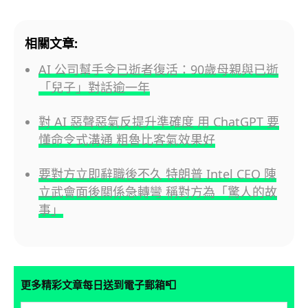
相關文章:
AI 公司幫手令已逝者復活：90歲母親與已逝
「兒子」對話逾一年
對 AI 惡聲惡氣反提升準確度 用 ChatGPT 要
懂命令式溝通 粗魯比客氣效果好
要對方立即辭職後不久 特朗普 Intel CEO 陳
立武會面後關係急轉彎 稱對方為「驚人的故
事」
📮
更多精彩文章每日送到電子郵箱