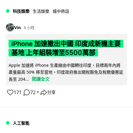
科技娛樂
生活娛樂
城中熱話
Vin
8 小時
iPhone 加速撤出中國 印度成新機主要
基地 上年組裝增至5500萬部
Apple 加速將 iPhone 生產線由中國轉往印度，目標兩年內將
產量最高 50% 移至當地。印度政府推出關稅豁免及稅務優惠延
閱讀全文
長至 204...
171
72
分享
↗
人工智能