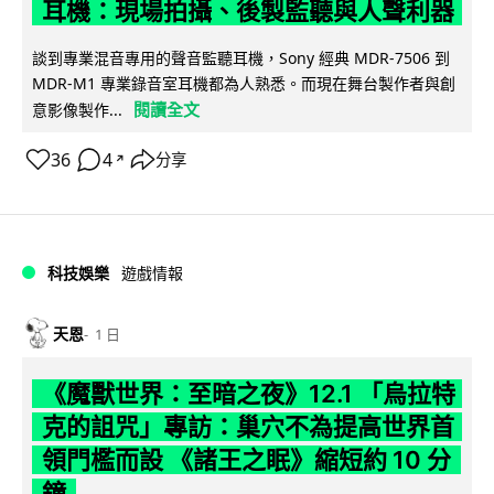
耳機：現場拍攝、後製監聽與人聲利器
談到專業混音專用的聲音監聽耳機，Sony 經典 MDR-7506 到
MDR-M1 專業錄音室耳機都為人熟悉。而現在舞台製作者與創
閱讀全文
意影像製作...
36
4
分享
↗
科技娛樂
遊戲情報
天恩
1 日
《魔獸世界：至暗之夜》12.1 「烏拉特
克的詛咒」專訪：巢穴不為提高世界首
領門檻而設 《諸王之眠》縮短約 10 分
鐘