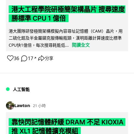
港大工程學院研極簡架構晶片 搜尋速度
勝標準 CPU 1 億倍
港大團隊研發極簡架構模擬內容尋址記憶體（CAM）晶片，用
二硫化鉬及半金屬銻克服傳輸瓶頸，漢明距離計算速度比標準
閱讀全文
CPU快1億倍，每次搜尋耗能低...
36
17
分享
↗
人工智能
Lawton
21 小時
靠快閃記憶體紓緩 DRAM 不足 KIOXIA
推 XL1 記憶體擴充模組