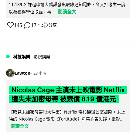
11,139 名課程申請人錯誤發出取錄通知電郵，令大批考生一度
閱讀全文
以為獲得學位取錄，事...
145
17
分享
↗
科技娛樂
影視娛樂
Lawton
23 小時
Nicolas Cage 主演未上映電影 Netflix
遺失未加密母帶 被索償 8.19 億港元
【唔見未加密母帶咁大件事】Netflix 洛杉磯辦公室被竊，未上
映的 Nicolas Cage 電影《Fortitude》母帶亦告失蹤。電影...
閱讀全文