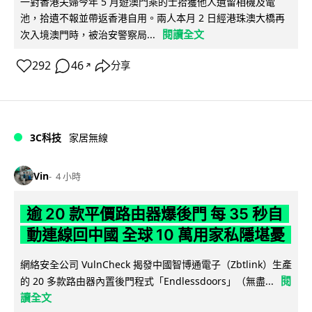
一對香港夫婦今年 5 月遊澳門乘的士拾獲他人遺留相機及電
池，拾遺不報並帶返香港自用。兩人本月 2 日經港珠澳大橋再
閱讀全文
次入境澳門時，被治安警察局...
292
46
分享
↗
3C科技
家居無線
Vin
4 小時
逾 20 款平價路由器爆後門 每 35 秒自
動連線回中國 全球 10 萬用家私隱堪憂
網絡安全公司 VulnCheck 揭發中國智博通電子（Zbtlink）生產
閱
的 20 多款路由器內置後門程式「Endlessdoors」（無盡...
讀全文