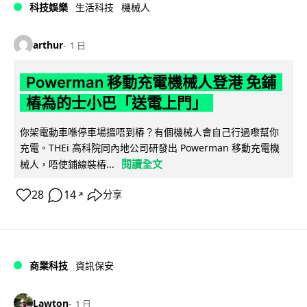
科技娛樂
生活科技
機械人
arthur
1 日
Powerman 移動充電機械人登港 免鋪
樁為的士小巴「送電上門」
你架電動車喺停車場搵唔到樁？有個機械人會自己行過嚟幫你
充電。THEi 高科院同內地公司研發出 Powerman 移動充電機
閱讀全文
械人，唔使鋪線裝樁...
28
14
分享
↗
商業科技
資訊保安
Lawton
1 日