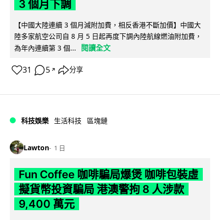
3 個月下調
【中國大陸連續 3 個月減附加費，相反香港不斷加價】中國大
陸多家航空公司自 8 月 5 日起再度下調內陸航線燃油附加費，
閱讀全文
為年內連續第 3 個...
31
5
分享
↗
科技娛樂
生活科技
區塊鏈
Lawton
1 日
Fun Coffee 咖啡騙局爆煲 咖啡包裝虛
擬貨幣投資騙局 港澳警拘 8 人涉款
9,400 萬元