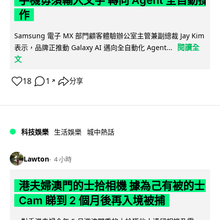
手機毋須輸入文字 轉向 Agent 全自動操
作
Samsung 電子 MX 部門顧客體驗辦公室主管兼副總裁 Jay Kim
閱讀全
表示，品牌正推動 Galaxy AI 邁向全自動化 Agent...
文
18
1
分享
↗
科技娛樂
生活娛樂
城中熱話
Lawton
4 小時
港夫婦澳門的士拾相機 據為己有被的士
Cam 睇到 2 個月後再入境被捕