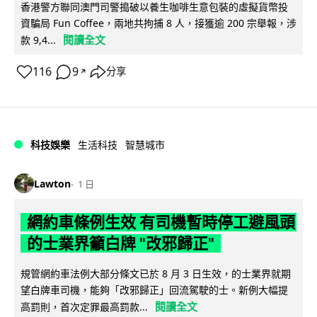
香港警方聯同澳門司警搗破以養生咖啡生意包裝的虛擬貨幣投
資騙局 Fun Coffee，兩地共拘捕 8 人，接獲逾 200 宗舉報，涉
閱讀全文
款 9,4...
116
9
分享
↗
科技娛樂
生活科技
智慧城市
Lawton
1 日
網約車條例生效 有司機暫時停工避風頭
的士業界籲白牌 "改邪歸正"
規管網約車法例大部分條文已於 8 月 3 日生效，的士業界就期
望白牌車司機，能夠「改邪歸正」回流駕駛的士。新例大幅提
閱讀全文
高罰則，首次定罪最高罰款...