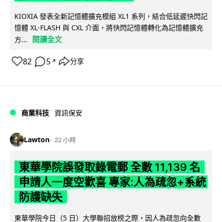
KIOXIA 發表全新記憶體擴充模組 XL1 系列，結合低延遲快閃記
憶體 XL-FLASH 與 CXL 介面，將快閃記憶體轉化為記憶體擴充
閱讀全文
方...
82
5
分享
↗
商業科技
資訊保安
Lawton
22 小時
東華學院誤發取錄電郵 全數 11,139 名
申請人一度空歡喜 專家:人為疏忽+系統
防護缺失
東華學院今日（5 日）大學聯招放榜之際，因人為疏忽向全數