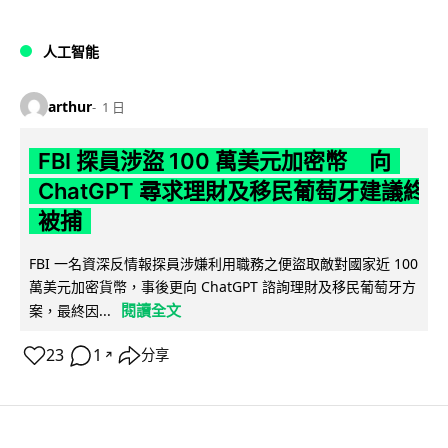
人工智能
arthur
1 日
FBI 探員涉盜 100 萬美元加密幣 向
ChatGPT 尋求理財及移民葡萄牙建議終
被捕
FBI 一名資深反情報探員涉嫌利用職務之便盜取敵對國家近 100
萬美元加密貨幣，事後更向 ChatGPT 諮詢理財及移民葡萄牙方
閱讀全文
案，最終因...
23
1
分享
↗