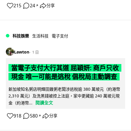
215
24
分享
↗
科技娛樂
生活科技
電子支付
Lawton
1 日
當電子支付大行其道 屈穎妍: 商戶只收
現金 唯一可能是逃稅 倡稅局主動調查
新加坡知名粥店明輝田雞粥老闆涉逃稅逾 380 萬坡元（約港幣
2,310 萬元）及洗黑錢被控上法庭，家中更藏逾 240 萬坡元現
閱讀全文
金（約港幣...
918
580
分享
↗