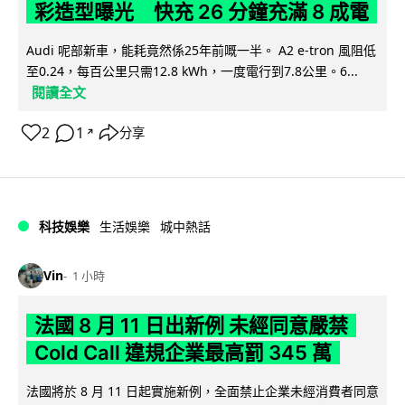
彩造型曝光 快充 26 分鐘充滿 8 成電
Audi 呢部新車，能耗竟然係25年前嘅一半。 A2 e-tron 風阻低
至0.24，每百公里只需12.8 kWh，一度電行到7.8公里。6...
閱讀全文
2
1
分享
↗
科技娛樂
生活娛樂
城中熱話
Vin
1 小時
法國 8 月 11 日出新例 未經同意嚴禁
Cold Call 違規企業最高罰 345 萬
法國將於 8 月 11 日起實施新例，全面禁止企業未經消費者同意