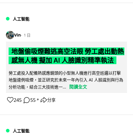
人工智能
Vin
1 日
地盤偷吸煙難逃高空法眼 勞工處出動熱
感無人機 擬加 AI 人臉識別精準執法
勞工處投入配備熱感應鏡頭的小型無人機進行高空巡邏以打擊
地盤違例吸煙，並正研究於未來一年內引入 AI 人臉識別與行為
閱讀全文
分析功能，結合三大技術進一...
245
55
分享
↗
人工智能