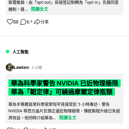
致電推銷，由「opt-out」拒接登記制轉為「opt-in」先徵同意
閱讀全文
機制。違...
88
6
分享
↗
人工智能
Lawton
2 小時
華為科學家警告 NVIDIA 已近物理極限
華為「韜定律」可繞過摩爾定律瓶頸
華為半導體首席科學家廖恒罕見接受近 5 小時專訪，警告
NVIDIA 等西方晶片巨頭正逼近物理極限，傳統製程升級已失經
閱讀全文
濟效益。他同時介紹華為...