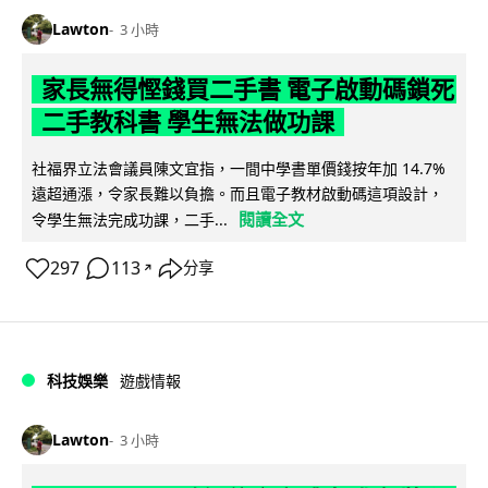
Lawton
3 小時
家長無得慳錢買二手書 電子啟動碼鎖死
二手教科書 學生無法做功課
社福界立法會議員陳文宜指，一間中學書單價錢按年加 14.7%
遠超通漲，令家長難以負擔。而且電子教材啟動碼這項設計，
閱讀全文
令學生無法完成功課，二手...
297
113
分享
↗
科技娛樂
遊戲情報
Lawton
3 小時