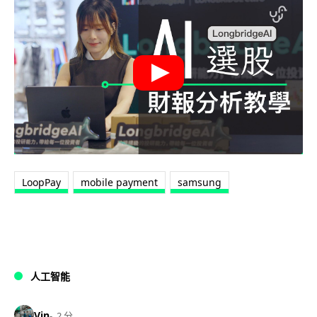
LoopPay
mobile payment
samsung
人工智能
Vin
2 分