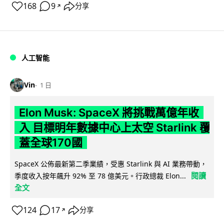
168
9
分享
↗
人工智能
Vin
1 日
Elon Musk: SpaceX 將挑戰萬億年收
入 目標明年數據中心上太空 Starlink 覆
蓋全球170國
SpaceX 公佈最新第二季業績，受惠 Starlink 與 AI 業務帶動，
閱讀
季度收入按年飆升 92% 至 78 億美元。行政總裁 Elon...
全文
124
17
分享
↗