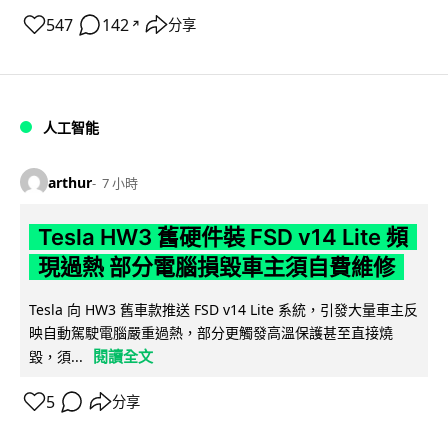
547
142
分享
↗
人工智能
arthur
7 小時
Tesla HW3 舊硬件裝 FSD v14 Lite 頻
現過熱 部分電腦損毀車主須自費維修
Tesla 向 HW3 舊車款推送 FSD v14 Lite 系統，引發大量車主反
映自動駕駛電腦嚴重過熱，部分更觸發高溫保護甚至直接燒
閱讀全文
毀，須...
5
分享