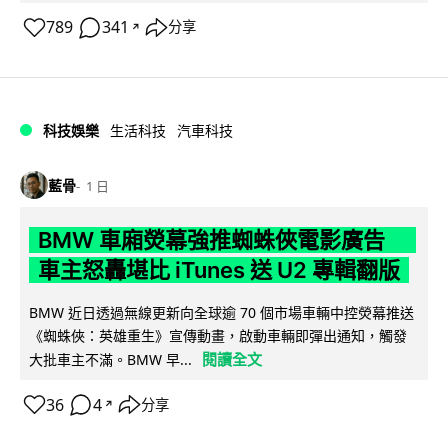
789
341
分享
↗
科技娛樂
生活科技
汽車科技
藍骨
1 日
BMW 車廂熒幕強推蜘蛛俠電影廣告
車主怒轟堪比 iTunes 送 U2 專輯翻版
BMW 近日透過無線更新向全球逾 70 個市場車輛中控熒幕推送
《蜘蛛俠：英雄重生》宣傳動畫，啟動車輛即彈出通知，觸發
閱讀全文
大批車主不滿。BMW 早...
36
4
分享
↗