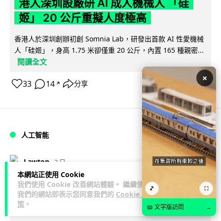
港人深圳設廠研 AI 成人機械人 「硅
姬」 20 公斤重擬人度極高
香港人於深圳創辦初創 Somnia Lab，研發出首款 AI 性愛機械
人「硅姬」，身高 1.75 米卻僅重 20 公斤，內置 165 種親密...
閱讀全文
×
33
14
分享
↗
人工智能
Lawton
2 日
本網站正使用 Cookie
我們使用 Cookie 改善網站體驗。 繼續使用
Grok Imagine Image 2.0 推出 主打局
🎵
⛶
我們的網站即表示您同意我們的
Cookie 政
部編輯及多圖參考功能
策
。
📖 文字版訪問
→