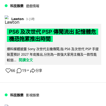
科技娛樂
遊戲情報
Lawton
3 小時
PS6 及次世代 PSP 傳聞流出 記憶體危
機恐拖累推出時間
爆料媒體披露 Sony 次世代主機傳聞,指 PS6 及次世代 PSP 手提
裝置預計 2027 年底推出,分別為一款強大家用主機及一款性能
閱讀全文
較弱...
66
19
分享
↗
科技娛樂
影視娛樂