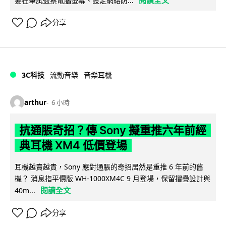
要在筆試監察電腦螢幕、設定網絡防...
分享
3C科技
流動音樂
音樂耳機
arthur
6 小時
抗通脹奇招？傳 Sony 擬重推六年前經
典耳機 XM4 低價登場
耳機越賣越貴，Sony 應對通脹的奇招居然是重推 6 年前的舊
機？ 消息指平價版 WH-1000XM4C 9 月登場，保留摺疊設計與
閱讀全文
40m...
分享