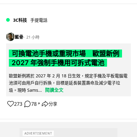
3C科技
手提電話
藍骨
21 小時
可換電池手機或重現市場 歐盟新例
2027 年強制手機用可拆式電池
歐盟新例將於 2027 年 2 月 18 日生效，規定手機及平板電腦電
池須可由用戶自行拆換，目標是延長裝置壽命及減少電子垃
閱讀全文
圾。現時 Sams...
273
78
分享
↗
ADVERTISEMENT