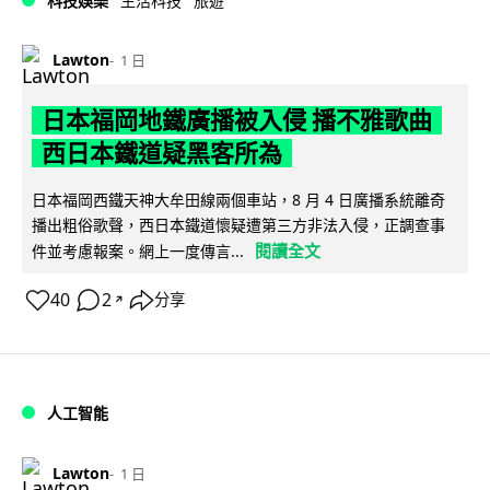
科技娛樂
生活科技
旅遊
Lawton
1 日
日本福岡地鐵廣播被入侵 播不雅歌曲
西日本鐵道疑黑客所為
日本福岡西鐵天神大牟田線兩個車站，8 月 4 日廣播系統離奇
播出粗俗歌聲，西日本鐵道懷疑遭第三方非法入侵，正調查事
閱讀全文
件並考慮報案。網上一度傳言...
40
2
分享
↗
人工智能
Lawton
1 日