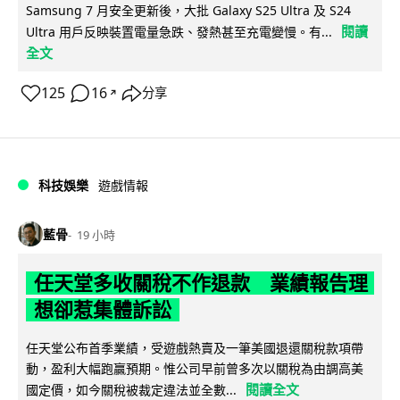
Samsung 7 月安全更新後，大批 Galaxy S25 Ultra 及 S24
閱讀
Ultra 用戶反映裝置電量急跌、發熱甚至充電變慢。有...
全文
125
16
分享
↗
科技娛樂
遊戲情報
藍骨
19 小時
任天堂多收關稅不作退款 業績報告理
想卻惹集體訴訟
任天堂公布首季業績，受遊戲熱賣及一筆美國退還關稅款項帶
動，盈利大幅跑贏預期。惟公司早前曾多次以關稅為由調高美
閱讀全文
國定價，如今關稅被裁定違法並全數...