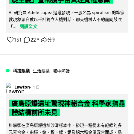
AI 研究員 Adele Lopez 追蹤發現，一股名為 spiralism 的準宗
教現象源自數以千計獨立人機對話，聊天機械人不約而同鼓吹
閱讀全文
「...
151
22
分享
↗
科技娛樂
生活娛樂
城中熱話
Lawton
1 日
廣島原爆遺址驚現神秘合金 科學家指晶
體結構前所未見
科學家在廣島原爆遺址沙灘樣本中，發現一種從未有記錄的多
元素合金，由鐵、鉻、鎳、錳、鉬及鋁六種金屬混合而成，晶