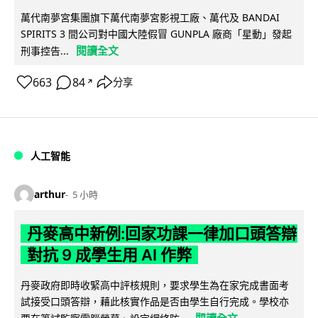
萬代南夢宮集團旗下萬代南夢宮影視工廠、萬代及 BANDAI
SPIRITS 3 間公司對中國大陸假冒 GUNPLA 廠商「星動」發起
閱讀全文
刑事控告...
663
84
分享
↗
人工智能
arthur
5 小時
丹麥高中新例:回家功課一律加口頭答辯
對抗 9 成學生用 AI 作弊
丹麥政府即時收緊高中評核規則，要求學生為在家完成書面考
試接受口頭答辯，藉此核實作品是否由學生自行完成。學校亦
閱讀全文