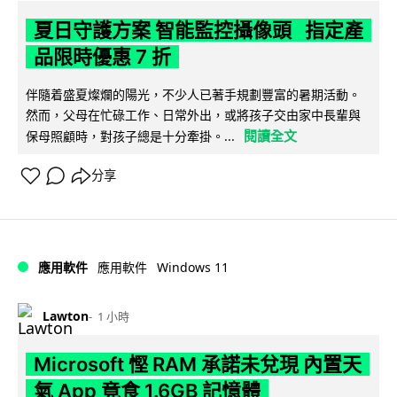
夏日守護方案 智能監控攝像頭 指定產
品限時優惠 7 折
伴隨着盛夏燦爛的陽光，不少人已著手規劃豐富的暑期活動。
然而，父母在忙碌工作、日常外出，或將孩子交由家中長輩與
閱讀全文
保母照顧時，對孩子總是十分牽掛。...
分享
Windows 11
應用軟件
應用軟件
Lawton
1 小時
Microsoft 慳 RAM 承諾未兌現 內置天
氣 App 竟食 1.6GB 記憶體