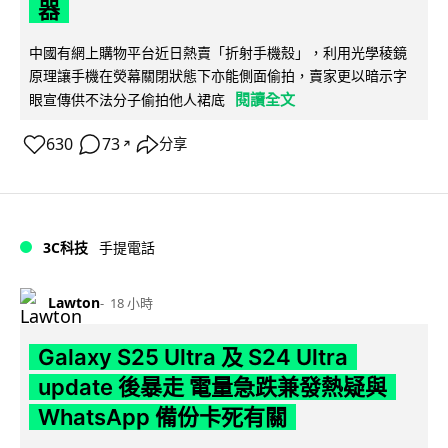
器
中國有網上購物平台近日熱賣「折射手機殼」，利用光學稜鏡
原理讓手機在熒幕關閉狀態下亦能側面偷拍，賣家更以暗示字
閱讀全文
眼宣傳供不法分子偷拍他人裙底
630
73
分享
↗
3C科技
手提電話
Lawton
18 小時
Galaxy S25 Ultra 及 S24 Ultra
update 後暴走 電量急跌兼發熱疑與
WhatsApp 備份卡死有關