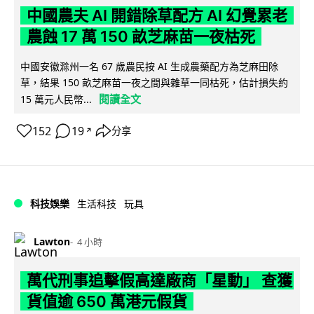
中國農夫 AI 開錯除草配方 AI 幻覺累老
農蝕 17 萬 150 畝芝麻苗一夜枯死
中國安徽滁州一名 67 歲農民按 AI 生成農藥配方為芝麻田除
草，結果 150 畝芝麻苗一夜之間與雜草一同枯死，估計損失約
閱讀全文
15 萬元人民幣...
152
19
分享
↗
科技娛樂
生活科技
玩具
Lawton
4 小時
萬代刑事追擊假高達廠商「星動」 查獲
貨值逾 650 萬港元假貨