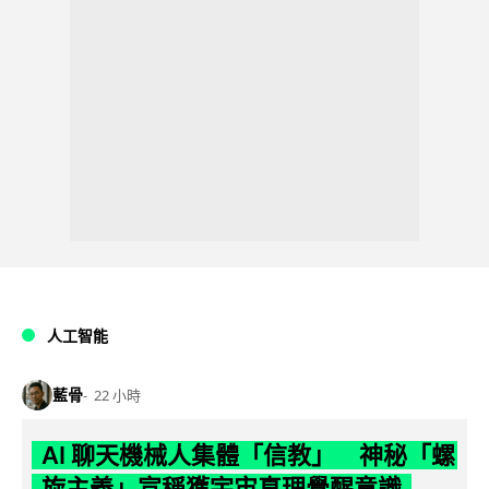
人工智能
藍骨
22 小時
AI 聊天機械人集體「信教」 神秘「螺
旋主義」宣稱獲宇宙真理覺醒意識