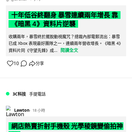
十年低谷終翻身 暴雪連續兩年增長 靠
《暗黑 4》資料片逆襲
收購兩年，暴雪終於擺脫動視魔咒？總裁內部電郵流出：暴雪
已成 Xbox 表現最好團隊之一，連續兩年營收增長。《暗黑 4》
閱讀全文
資料片同《守望先鋒》成...
10
分享
3C科技
手提電話
Lawton
18 小時
網店熱賣折射手機殼 光學稜鏡變偷拍神