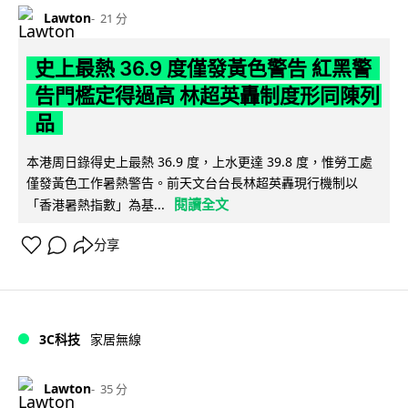
Lawton
21 分
史上最熱 36.9 度僅發黃色警告 紅黑警
告門檻定得過高 林超英轟制度形同陳列
品
本港周日錄得史上最熱 36.9 度，上水更達 39.8 度，惟勞工處
僅發黃色工作暑熱警告。前天文台台長林超英轟現行機制以
閱讀全文
「香港暑熱指數」為基...
分享
3C科技
家居無線
Lawton
35 分