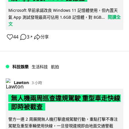
Microsoft 早前承諾改良 Windows 11 記憶體使用，但內置天
閱讀全
氣 App 測試發現最高可佔用 1.6GB 記憶體，對 8GB...
文
44
3
分享
↗
科技娛樂
生活科技
航拍
Lawton
3 小時
無人機兩周巡查違規駕駛 重型車走快線
即時被截查
警方一連 2 周展開無人機打擊違規駕駛行動，重點打擊不專注
駕駛及重型車輛使用快線，一旦發現違規即由地面交通警截