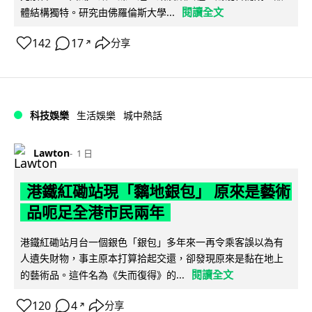
閱讀全文
體結構獨特。研究由佛羅倫斯大學...
142
17
分享
↗
科技娛樂
生活娛樂
城中熱話
Lawton
1 日
港鐵紅磡站現「黐地銀包」 原來是藝術
品呃足全港市民兩年
港鐵紅磡站月台一個銀色「銀包」多年來一再令乘客誤以為有
人遺失財物，事主原本打算拾起交還，卻發現原來是黏在地上
閱讀全文
的藝術品。這件名為《失而復得》的...
120
4
分享
↗