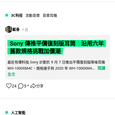
3C科技
流動音樂
音樂耳機
藍骨
1 日
Sony 傳推平價復刻版耳筒 沿用六年
舊款規格挑戰加價潮
最近有爆料指 Sony 計劃於 9 月 7 日推出平價復刻版降噪耳機
閱讀
WH-1000XM4C，規格幾乎與 2020 年 WH-1000XM4...
全文
24
9
分享
↗
人工智能