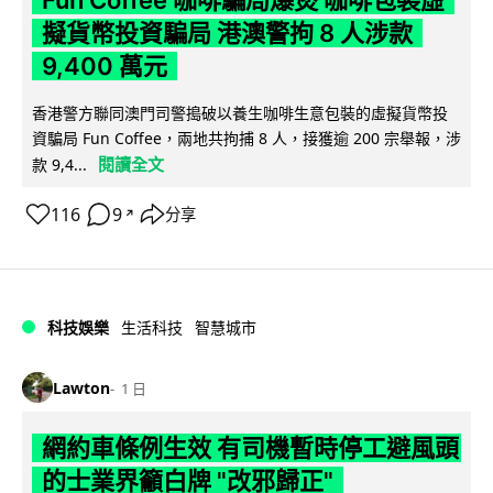
Fun Coffee 咖啡騙局爆煲 咖啡包裝虛
擬貨幣投資騙局 港澳警拘 8 人涉款
9,400 萬元
香港警方聯同澳門司警搗破以養生咖啡生意包裝的虛擬貨幣投
資騙局 Fun Coffee，兩地共拘捕 8 人，接獲逾 200 宗舉報，涉
閱讀全文
款 9,4...
116
9
分享
↗
科技娛樂
生活科技
智慧城市
Lawton
1 日
網約車條例生效 有司機暫時停工避風頭
的士業界籲白牌 "改邪歸正"