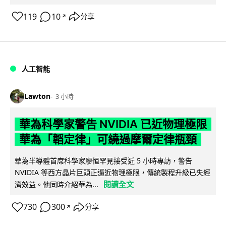
119
10
分享
↗
人工智能
Lawton
3 小時
華為科學家警告 NVIDIA 已近物理極限
華為「韜定律」可繞過摩爾定律瓶頸
華為半導體首席科學家廖恒罕見接受近 5 小時專訪，警告
NVIDIA 等西方晶片巨頭正逼近物理極限，傳統製程升級已失經
閱讀全文
濟效益。他同時介紹華為...
730
300
分享
↗