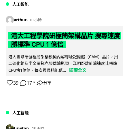
人工智能
arthur
10 小時
港大工程學院研極簡架構晶片 搜尋速度
勝標準 CPU 1 億倍
港大團隊研發極簡架構模擬內容尋址記憶體（CAM）晶片，用
二硫化鉬及半金屬銻克服傳輸瓶頸，漢明距離計算速度比標準
閱讀全文
CPU快1億倍，每次搜尋耗能低...
39
17
分享
↗
人工智能
Lawton
23 小時