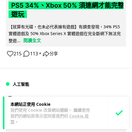
PS5 34%、Xbox 50% 須連網才能完整
遊玩
【就算有光碟，也未必代表擁有遊戲】有調查發現，34% PS5
實體遊戲及 50% Xbox Series X 實體遊戲在完全斷網下無法完
閱讀全文
整遊...
215
113
分享
↗
人工智能
Lawton
1 日
本網站正使用 Cookie
我們使用 Cookie 改善網站體驗。 繼續使用
Elon Musk 稱 SpaceX Tesla 是地球最
我們的網站即表示您同意我們的
Cookie 政
策
。
強兩間硬件公司 「除了中國之外」