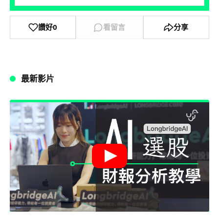
讚好
0
看留言
分享
最新影片