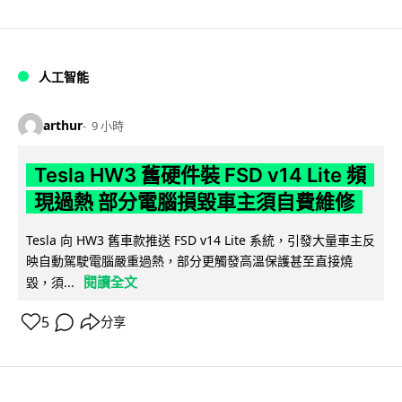
人工智能
arthur
9 小時
Tesla HW3 舊硬件裝 FSD v14 Lite 頻
現過熱 部分電腦損毀車主須自費維修
Tesla 向 HW3 舊車款推送 FSD v14 Lite 系統，引發大量車主反
映自動駕駛電腦嚴重過熱，部分更觸發高溫保護甚至直接燒
閱讀全文
毀，須...
5
分享