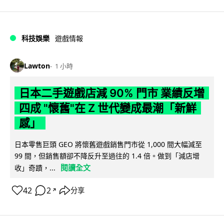
科技娛樂
遊戲情報
Lawton
1 小時
日本二手遊戲店減 90% 門市 業績反增
四成 "懷舊"在 Z 世代變成最潮「新鮮
感」
日本零售巨頭 GEO 將懷舊遊戲銷售門市從 1,000 間大幅減至
99 間，但銷售額卻不降反升至過往的 1.4 倍。做到「減店增
閱讀全文
收」奇蹟，...
42
2
分享
↗