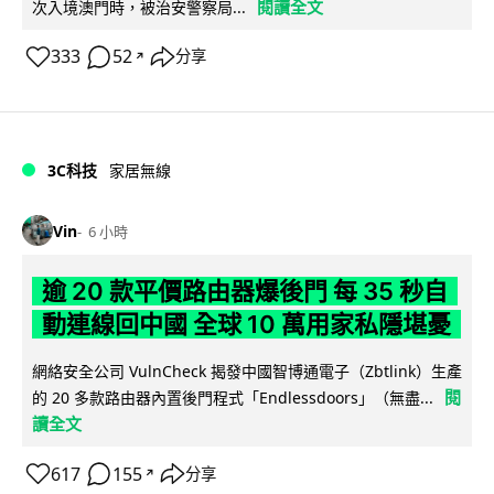
閱讀全文
次入境澳門時，被治安警察局...
333
52
分享
↗
3C科技
家居無線
Vin
6 小時
逾 20 款平價路由器爆後門 每 35 秒自
動連線回中國 全球 10 萬用家私隱堪憂
網絡安全公司 VulnCheck 揭發中國智博通電子（Zbtlink）生產
閱
的 20 多款路由器內置後門程式「Endlessdoors」（無盡...
讀全文
617
155
分享
↗