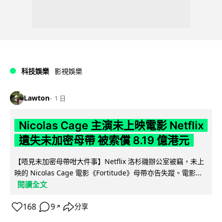
科技娛樂
影視娛樂
Lawton
1 日
Nicolas Cage 主演未上映電影 Netflix
遺失未加密母帶 被索償 8.19 億港元
【唔見未加密母帶咁大件事】Netflix 洛杉磯辦公室被竊，未上
映的 Nicolas Cage 電影《Fortitude》母帶亦告失蹤。電影...
閱讀全文
168
9
分享
↗