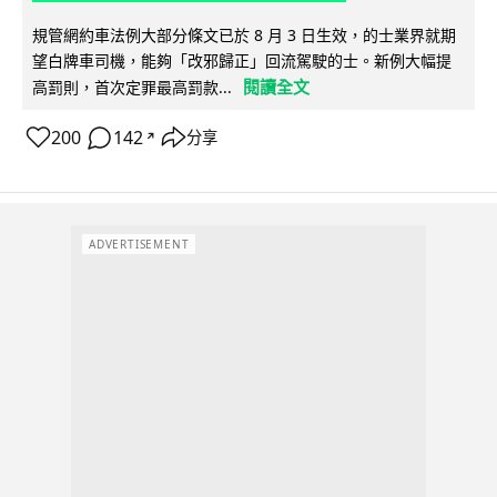
規管網約車法例大部分條文已於 8 月 3 日生效，的士業界就期
望白牌車司機，能夠「改邪歸正」回流駕駛的士。新例大幅提
閱讀全文
高罰則，首次定罪最高罰款...
200
142
分享
↗
ADVERTISEMENT