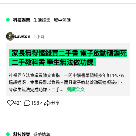
科技娛樂
生活娛樂
城中熱話
Lawton
4 小時
家長無得慳錢買二手書 電子啟動碼鎖死
二手教科書 學生無法做功課
社福界立法會議員陳文宜指，一間中學書單價錢按年加 14.7%
遠超通漲，令家長難以負擔。而且電子教材啟動碼這項設計，
閱讀全文
令學生無法完成功課，二手...
421
158
分享
↗
科技娛樂
遊戲情報