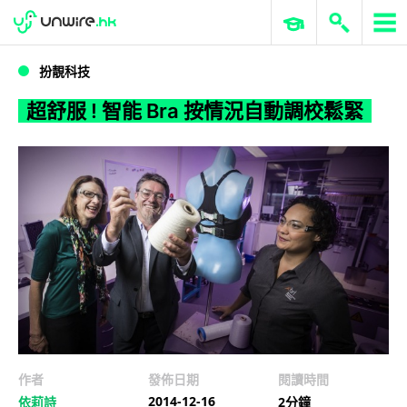
WWDC 2026
GenAI 與雲端科技專區
ERP 與商業 AI
超舒服 ! 智能 Bra 按情況自動調校鬆緊
扮靚科技
超舒服 ! 智能 Bra 按情況自動調校鬆緊
作者
發佈日期
閱讀時間
2014-12-16
依莉詩
2分鐘