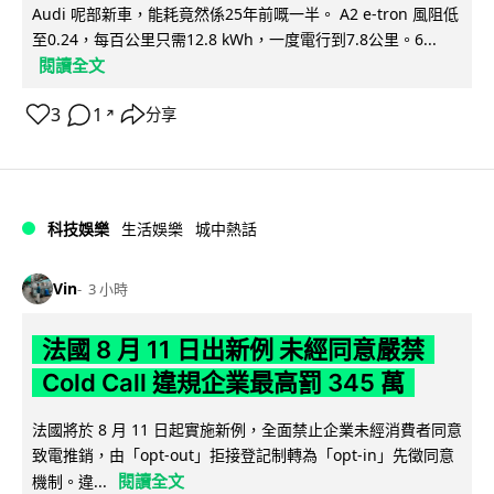
Audi 呢部新車，能耗竟然係25年前嘅一半。 A2 e-tron 風阻低
至0.24，每百公里只需12.8 kWh，一度電行到7.8公里。6...
閱讀全文
3
1
分享
↗
科技娛樂
生活娛樂
城中熱話
Vin
3 小時
法國 8 月 11 日出新例 未經同意嚴禁
Cold Call 違規企業最高罰 345 萬
法國將於 8 月 11 日起實施新例，全面禁止企業未經消費者同意
致電推銷，由「opt-out」拒接登記制轉為「opt-in」先徵同意
閱讀全文
機制。違...