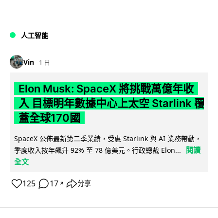
人工智能
Vin
1 日
Elon Musk: SpaceX 將挑戰萬億年收
入 目標明年數據中心上太空 Starlink 覆
蓋全球170國
SpaceX 公佈最新第二季業績，受惠 Starlink 與 AI 業務帶動，
閱讀
季度收入按年飆升 92% 至 78 億美元。行政總裁 Elon...
全文
125
17
分享
↗