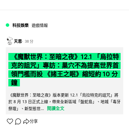
科技娛樂
遊戲情報
天恩
38 分
《魔獸世界：至暗之夜》12.1 「烏拉特
克的詛咒」專訪：巢穴不為提高世界首
領門檻而設 《諸王之眠》縮短約 10 分
鐘
《魔獸世界：至暗之夜》版本更新 12.1「烏拉特克的詛咒」將
於 8 月 13 日正式上線，帶來全新區域「盤蛇島」、地城「毒牙
閱讀全文
祭壇」、新型態世...
分享