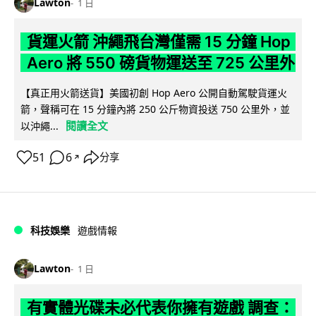
Lawton
1 日
貨運火箭 沖繩飛台灣僅需 15 分鐘 Hop
Aero 將 550 磅貨物運送至 725 公里外
【真正用火箭送貨】美國初創 Hop Aero 公開自動駕駛貨運火
箭，聲稱可在 15 分鐘內將 250 公斤物資投送 750 公里外，並
閱讀全文
以沖繩...
51
6
分享
↗
科技娛樂
遊戲情報
Lawton
1 日
有實體光碟未必代表你擁有遊戲 調查：