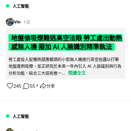
人工智能
Vin
1 日
地盤偷吸煙難逃高空法眼 勞工處出動熱
感無人機 擬加 AI 人臉識別精準執法
勞工處投入配備熱感應鏡頭的小型無人機進行高空巡邏以打擊
地盤違例吸煙，並正研究於未來一年內引入 AI 人臉識別與行為
閱讀全文
分析功能，結合三大技術進一...
245
55
分享
↗
人工智能