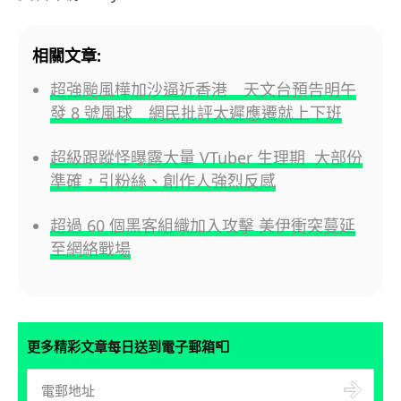
相關文章:
超強颱風樺加沙逼近香港 天文台預告明午
發 8 號風球 網民批評太遲應遷就上下班
超級跟蹤怪曝露大量 VTuber 生理期 大部份
準確，引粉絲、創作人強烈反感
超過 60 個黑客組織加入攻擊 美伊衝突蔓延
至網絡戰場
📮
更多精彩文章每日送到電子郵箱