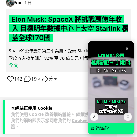
Vin
1 日
Elon Musk: SpaceX 將挑戰萬億年收
入 目標明年數據中心上太空 Starlink 覆
蓋全球170國
×
SpaceX 公佈最新第二季業績，受惠 Starlink 與 AI 業務帶動，
閱讀
季度收入按年飆升 92% 至 78 億美元。行政總裁 Elon...
全文
142
19
分享
↗
本網站正使用 Cookie
ADVERTISEMENT
我們使用 Cookie 改善網站體驗。 繼續使用
🎵
⛶
我們的網站即表示您同意我們的
Cookie 政
策
。
📖 詳細評測
→