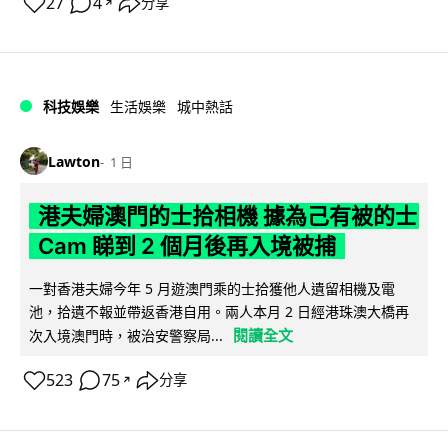
27
4
分享
↗
科技娛樂
生活娛樂
城中熱話
Lawton
1 日
港夫婦澳門的士拾相機 據為己有被的士
Cam 睇到 2 個月後再入境被捕
一對香港夫婦今年 5 月遊澳門乘的士拾獲他人遺留相機及電
池，拾遺不報並帶返香港自用。兩人本月 2 日經港珠澳大橋再
閱讀全文
次入境澳門時，被治安警察局...
523
75
分享
↗