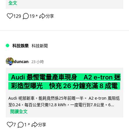
全文
129
19
分享
↗
科技娛樂
科技新聞
duncan
23 小時
Audi 最慳電量產車現身 A2 e-tron 迷
彩造型曝光 快充 26 分鐘充滿 8 成電
Audi 呢部新車，能耗竟然係25年前嘅一半。 A2 e-tron 風阻低
至0.24，每百公里只需12.8 kWh，一度電行到7.8公里。6...
閱讀全文
7
1
分享
↗