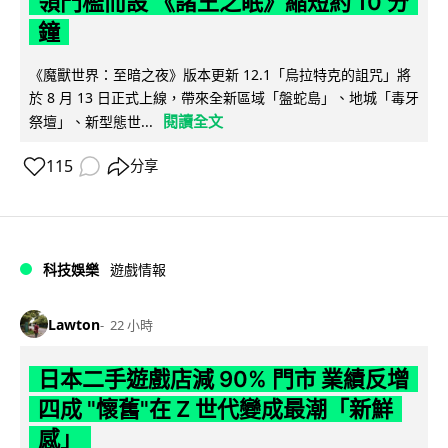
領門檻而設 《諸王之眠》縮短約 10 分
鐘
《魔獸世界：至暗之夜》版本更新 12.1「烏拉特克的詛咒」將
於 8 月 13 日正式上線，帶來全新區域「盤蛇島」、地城「毒牙
閱讀全文
祭壇」、新型態世...
115
分享
科技娛樂
遊戲情報
Lawton
22 小時
日本二手遊戲店減 90% 門市 業績反增
四成 "懷舊"在 Z 世代變成最潮「新鮮
感」