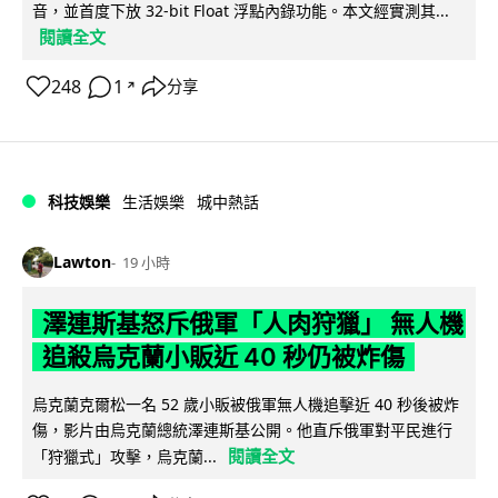
音，並首度下放 32-bit Float 浮點內錄功能。本文經實測其...
閱讀全文
248
1
分享
↗
科技娛樂
生活娛樂
城中熱話
Lawton
19 小時
澤連斯基怒斥俄軍「人肉狩獵」 無人機
追殺烏克蘭小販近 40 秒仍被炸傷
烏克蘭克爾松一名 52 歲小販被俄軍無人機追擊近 40 秒後被炸
傷，影片由烏克蘭總統澤連斯基公開。他直斥俄軍對平民進行
閱讀全文
「狩獵式」攻擊，烏克蘭...