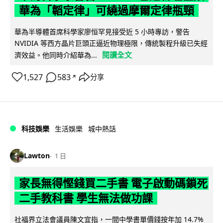
華為「韜定律」可繞過摩爾定律瓶頸
華為半導體首席科學家廖恒罕見接受近 5 小時專訪，警告
NVIDIA 等西方晶片巨頭正逼近物理極限，傳統製程升級已失經
閱讀全文
濟效益。他同時介紹華為...
1,527
583
分享
↗
科技娛樂
生活娛樂
城中熱話
Lawton
1 日
家長無得慳錢買二手書 電子啟動碼鎖死
二手教科書 學生無法做功課
社福界立法會議員陳文宜指，一間中學書單價錢按年加 14.7%