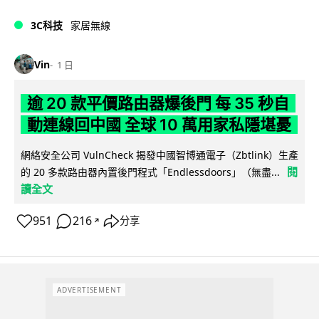
3C科技
家居無線
Vin
1 日
逾 20 款平價路由器爆後門 每 35 秒自
動連線回中國 全球 10 萬用家私隱堪憂
網絡安全公司 VulnCheck 揭發中國智博通電子（Zbtlink）生產
閱
的 20 多款路由器內置後門程式「Endlessdoors」（無盡...
讀全文
951
216
分享
↗
ADVERTISEMENT