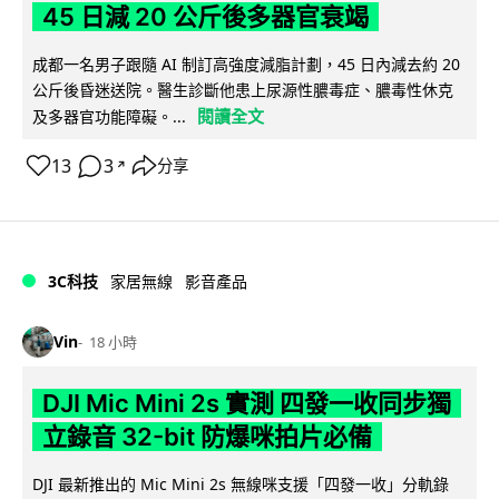
45 日減 20 公斤後多器官衰竭
成都一名男子跟隨 AI 制訂高強度減脂計劃，45 日內減去約 20
公斤後昏迷送院。醫生診斷他患上尿源性膿毒症、膿毒性休克
閱讀全文
及多器官功能障礙。...
13
3
分享
↗
3C科技
家居無線
影音產品
Vin
18 小時
DJI Mic Mini 2s 實測 四發一收同步獨
立錄音 32-bit 防爆咪拍片必備
DJI 最新推出的 Mic Mini 2s 無線咪支援「四發一收」分軌錄