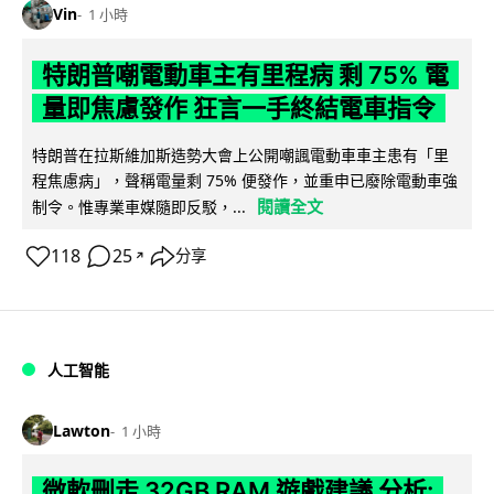
Vin
1 小時
特朗普嘲電動車主有里程病 剩 75% 電
量即焦慮發作 狂言一手終結電車指令
特朗普在拉斯維加斯造勢大會上公開嘲諷電動車車主患有「里
程焦慮病」，聲稱電量剩 75% 便發作，並重申已廢除電動車強
閱讀全文
制令。惟專業車媒隨即反駁，...
118
25
分享
↗
人工智能
Lawton
1 小時
微軟刪走 32GB RAM 遊戲建議 分析: