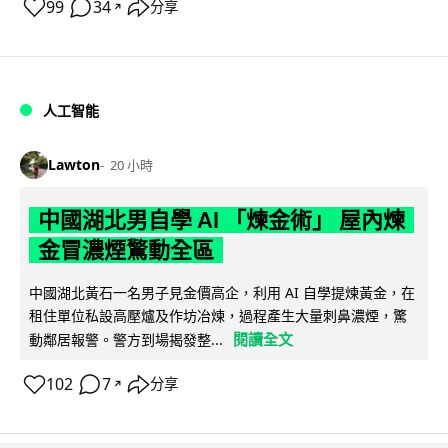
99
34
分享
↗
人工智能
Lawton
20 小時
中國湖北男自學 AI 「煉金術」 屋內煉
金冒濃煙驚動全區
中國湖北黃石一名男子見金價高企，利用 AI 自學提煉黃金，在
租住單位私設高壓爐及作坊冶煉，過程產生大量刺鼻濃煙，驚
閱讀全文
動鄰居報警。警方到場揭發整...
102
7
分享
↗