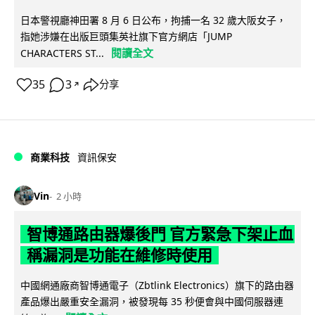
日本警視廳神田署 8 月 6 日公布，拘捕一名 32 歲大阪女子，
指她涉嫌在出版巨頭集英社旗下官方網店「JUMP
閱讀全文
CHARACTERS ST...
35
3
分享
↗
商業科技
資訊保安
Vin
2 小時
智博通路由器爆後門 官方緊急下架止血
稱漏洞是功能在維修時使用
中國網通廠商智博通電子（Zbtlink Electronics）旗下的路由器
產品爆出嚴重安全漏洞，被發現每 35 秒便會與中國伺服器連