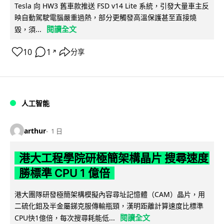
Tesla 向 HW3 舊車款推送 FSD v14 Lite 系統，引發大量車主反
映自動駕駛電腦嚴重過熱，部分更觸發高溫保護甚至直接燒
閱讀全文
毀，須...
10
1
分享
↗
人工智能
arthur
1 日
港大工程學院研極簡架構晶片 搜尋速度
勝標準 CPU 1 億倍
港大團隊研發極簡架構模擬內容尋址記憶體（CAM）晶片，用
二硫化鉬及半金屬銻克服傳輸瓶頸，漢明距離計算速度比標準
閱讀全文
CPU快1億倍，每次搜尋耗能低...