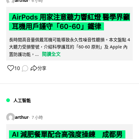
arthur
6 小時
AirPods 用家注意聽力響紅燈 醫學界籲
耳機用戶謹守「60-60」鐵律
長時間高音量佩戴耳機可能導致永久性噪音性聽損。本文盤點 4
大聽力受損警號，介紹科學護耳的「60-60 原則」及 Apple 內
閱讀全文
置防護功能，...
10
分享
人工智能
arthur
7 小時
AI 減肥餐單配合高強度操練 成都男