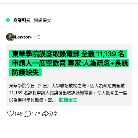
商業科技
資訊保安
Lawton
1 日
東華學院誤發取錄電郵 全數 11,139 名
申請人一度空歡喜 專家:人為疏忽+系統
防護缺失
東華學院今日（5 日）大學聯招放榜之際，因人為疏忽向全數
11,139 名課程申請人錯誤發出取錄通知電郵，令大批考生一度
閱讀全文
以為獲得學位取錄，事...
149
17
分享
↗