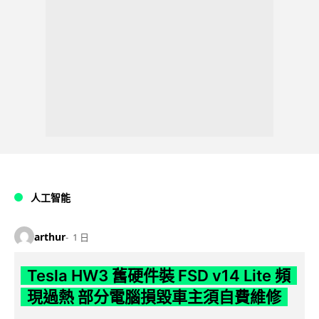
人工智能
arthur
1 日
Tesla HW3 舊硬件裝 FSD v14 Lite 頻
現過熱 部分電腦損毀車主須自費維修