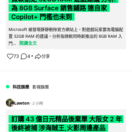
為 8GB Surface 銷售鋪路 連自家
Copilot+ 門檻也未到
Microsoft 被發現靜靜刪除官方網站上，對遊戲玩家要為電腦配
置 32GB RAM 的建議。分析指微軟同時新推出的 8GB RAM 入
閱讀全文
門...
73
4
分享
↗
科技娛樂
影視娛樂
Lawton
2 小時
訂購 43 億日元精品後棄單 大阪女 2 年
後終被捕 涉海賊王,火影周邊產品