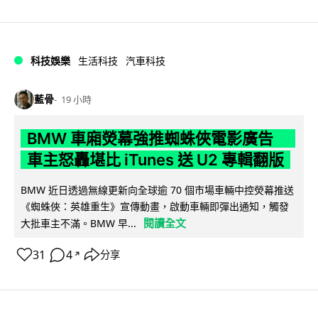
科技娛樂
生活科技
汽車科技
藍骨
19 小時
BMW 車廂熒幕強推蜘蛛俠電影廣告
車主怒轟堪比 iTunes 送 U2 專輯翻版
BMW 近日透過無線更新向全球逾 70 個市場車輛中控熒幕推送
《蜘蛛俠：英雄重生》宣傳動畫，啟動車輛即彈出通知，觸發
閱讀全文
大批車主不滿。BMW 早...
31
4
分享
↗