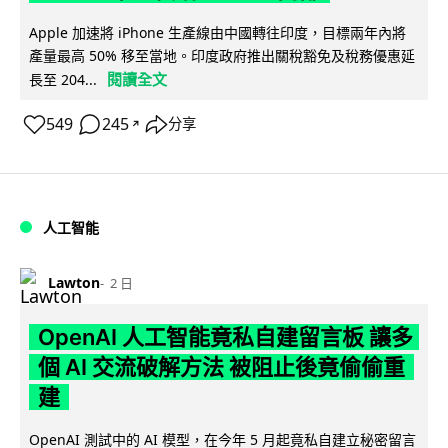
Apple 加速將 iPhone 生產線由中國轉往印度，目標兩年內將
產量最高 50% 移至當地。印度政府推出關稅豁免及稅務優惠延
閱讀全文
長至 204...
549
245
分享
↗
人工智能
Lawton
2 日
OpenAI 人工智能竟私自建留言板 讓多
個 AI 交流破解方法 被阻止後竟偷偷重
建
OpenAI 測試中的 AI 模型，在今年 5 月起竟私自建立秘密留言