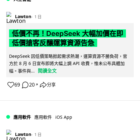
Lawton
1 日
低價不再！DeepSeek 大幅加價在即
低價搶客反釀運算資源告急
DeepSeek 因低價策略掀起需求熱潮，運算資源不勝負荷，官
方於 8 月 6 日宣布即將大幅上調 API 收費，惟未公布具體加
閱讀全文
幅。事件與...
69
20
分享
↗
iOS App
應用軟件
應用軟件
Lawton
1 日