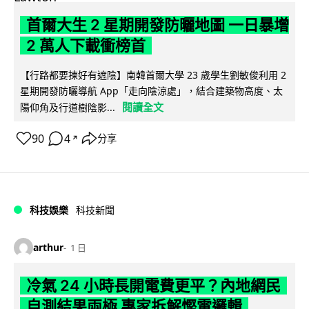
首爾大生 2 星期開發防曬地圖 一日暴增
2 萬人下載衝榜首
【行路都要揀好有遮陰】南韓首爾大學 23 歲學生劉敏俊利用 2
星期開發防曬導航 App「走向陰涼處」，結合建築物高度、太
閱讀全文
陽仰角及行道樹陰影...
90
4
分享
↗
科技娛樂
科技新聞
arthur
1 日
冷氣 24 小時長開電費更平？內地網民
自測結果兩極 專家拆解慳電邏輯