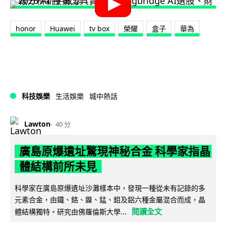
honor
Huawei
tv box
榮耀
盒子
華為
科技娛樂
生活娛樂
城中熱話
Lawton
40 分
廣島原爆遺址驚現神秘合金 科學家指晶
體結構前所未見
科學家在廣島原爆遺址沙灘樣本中，發現一種從未有記錄的多
元素合金，由鐵、鉻、鎳、錳、鉬及鋁六種金屬混合而成，晶
閱讀全文
體結構獨特。研究由佛羅倫斯大學...