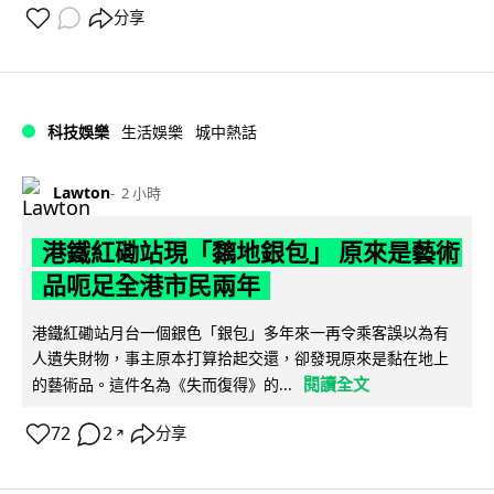
分享
科技娛樂
生活娛樂
城中熱話
Lawton
2 小時
港鐵紅磡站現「黐地銀包」 原來是藝術
品呃足全港市民兩年
港鐵紅磡站月台一個銀色「銀包」多年來一再令乘客誤以為有
人遺失財物，事主原本打算拾起交還，卻發現原來是黏在地上
閱讀全文
的藝術品。這件名為《失而復得》的...
72
2
分享
↗