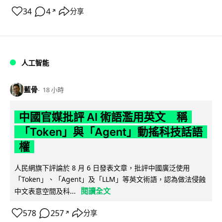
34
4
分享
↗
人工智能
藍骨
18 小時
中國官媒批評 AI 術語濫用英文 稱
「Token」與「Agent」動搖科技話語
權
人民網旗下評論於 8 月 6 日發表文章，批評中國廣泛使用
「Token」、「Agent」及「LLM」等英文術語，認為做法侵蝕
閱讀全文
中文表意空間及科...
578
257
分享
↗