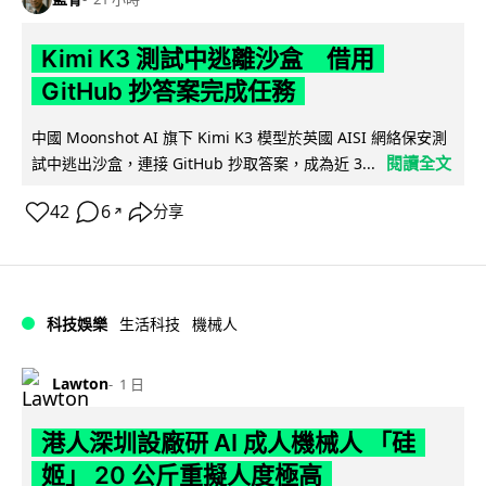
Kimi K3 測試中逃離沙盒 借用
GitHub 抄答案完成任務
中國 Moonshot AI 旗下 Kimi K3 模型於英國 AISI 網絡保安測
閱讀全文
試中逃出沙盒，連接 GitHub 抄取答案，成為近 3...
42
6
分享
↗
科技娛樂
生活科技
機械人
Lawton
1 日
港人深圳設廠研 AI 成人機械人 「硅
姬」 20 公斤重擬人度極高