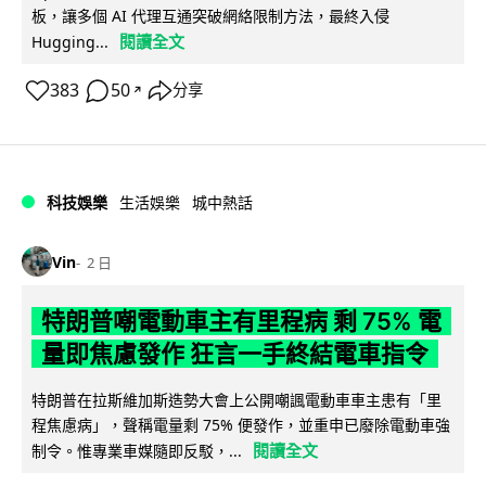
板，讓多個 AI 代理互通突破網絡限制方法，最終入侵
閱讀全文
Hugging...
383
50
分享
↗
科技娛樂
生活娛樂
城中熱話
Vin
2 日
特朗普嘲電動車主有里程病 剩 75% 電
量即焦慮發作 狂言一手終結電車指令
特朗普在拉斯維加斯造勢大會上公開嘲諷電動車車主患有「里
程焦慮病」，聲稱電量剩 75% 便發作，並重申已廢除電動車強
閱讀全文
制令。惟專業車媒隨即反駁，...