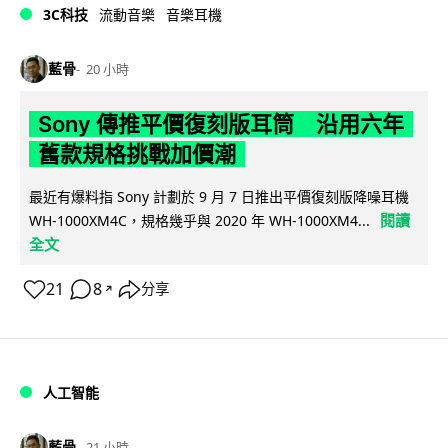
3C科技
流動音樂
音樂耳機
藍骨
20 小時
Sony 傳推平價復刻版耳筒 沿用六年
舊款規格挑戰加價潮
最近有爆料指 Sony 計劃於 9 月 7 日推出平價復刻版降噪耳機
閱讀
WH-1000XM4C，規格幾乎與 2020 年 WH-1000XM4...
全文
21
8
分享
↗
人工智能
藍骨
21 小時