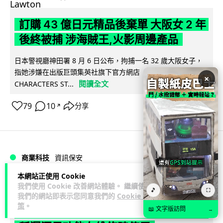
訂購 43 億日元精品後棄單 大阪女 2 年
後終被捕 涉海賊王,火影周邊產品
日本警視廳神田署 8 月 6 日公布，拘捕一名 32 歲大阪女子，
指她涉嫌在出版巨頭集英社旗下官方網店「JUMP
×
閱讀全文
CHARACTERS ST...
79
10
分享
↗
商業科技
資訊保安
本網站正使用 Cookie
Vin
2 日
我們使用 Cookie 改善網站體驗。 繼續使用
🎵
⛶
我們的網站即表示您同意我們的
Cookie 政
策
。
智博通路由器爆後門 官方緊急下架止血
📖 文字版訪問
→