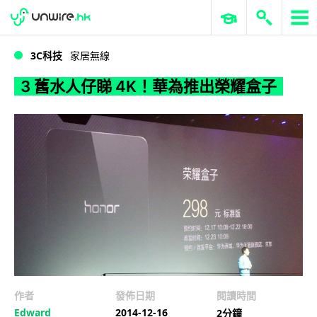
WWDC 2026
GenAI 與雲端科技專區
ERP 與商業 AI
3 舊水人仔睇 4K！華為推出榮耀盒子
3C科技
家居無線
3 舊水人仔睇 4K！華為推出榮耀盒子
作者
發佈日期
閱讀時間
Edward
2014-12-16
2分鐘