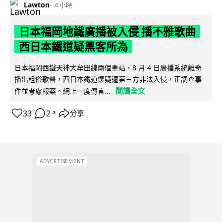
Lawton
4 小時
日本福岡地鐵廣播被入侵 播不雅歌曲
西日本鐵道疑黑客所為
日本福岡西鐵天神大牟田線兩個車站，8 月 4 日廣播系統離奇
播出粗俗歌聲，西日本鐵道懷疑遭第三方非法入侵，正調查事
閱讀全文
件並考慮報案。網上一度傳言...
33
2
分享
↗
ADVERTISEMENT