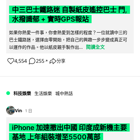
中三巴士鐵路迷 自製紙皮遙控巴士 門,
水撥識郁 + 實時GPS報站
如果你熱愛一件事，你會熱愛到怎樣的程度？一位就讀中三的
巴士鐵路迷，選擇由零開始，把自己的興趣一步步變成真正可
閱讀全文
以運作的作品。他以紙皮親手製作出...
4,554
255
分享
↗
科技娛樂
生活娛樂
城中熱話
Vin
1 日
iPhone 加速撤出中國 印度成新機主要
基地 上年組裝增至5500萬部