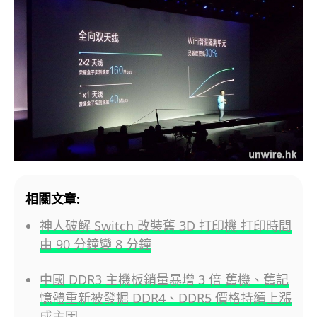
相關文章:
神人破解 Switch 改裝舊 3D 打印機 打印時間
由 90 分鐘變 8 分鐘
中國 DDR3 主機板銷量暴增 3 倍 舊機、舊記
憶體重新被發掘 DDR4、DDR5 價格持續上漲
成主因