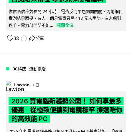
你信唔信冷氣長開 24 小時，電費反而平過開開關關？內地網民
實測結果兩極，有人一個月電費只需 118 元人民幣，有人飆到
閱讀全文
過千。電力部門話不能...
38
分享
3C科技
流動電腦
Lawton
1 日
2026 買電腦新趨勢公開！ 如何享最多
優惠 從極致便攜到電競標竿 揀選啱你
的高效能 PC
2026 年的電腦選購基準已經全面升級。除了基本效能，「極致