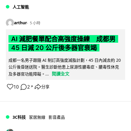
人工智能
arthur
5 小時
AI 減肥餐單配合高強度操練 成都男
45 日減 20 公斤後多器官衰竭
成都一名男子跟隨 AI 制訂高強度減脂計劃，45 日內減去約 20
公斤後昏迷送院。醫生診斷他患上尿源性膿毒症、膿毒性休克
閱讀全文
及多器官功能障礙。...
10
2
分享
↗
3C科技
家居無線
影音產品