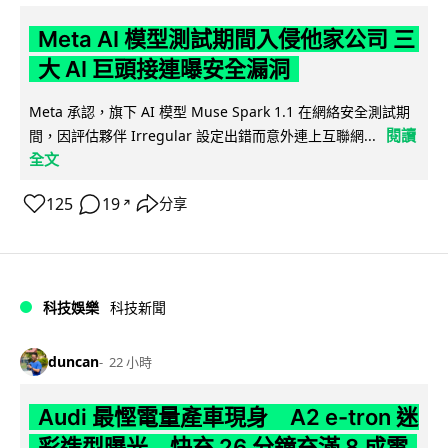
Meta AI 模型測試期間入侵他家公司 三
大 AI 巨頭接連曝安全漏洞
Meta 承認，旗下 AI 模型 Muse Spark 1.1 在網絡安全測試期
閱讀
間，因評估夥伴 Irregular 設定出錯而意外連上互聯網...
全文
125
19
分享
↗
科技娛樂
科技新聞
duncan
22 小時
Audi 最慳電量產車現身 A2 e-tron 迷
彩造型曝光 快充 26 分鐘充滿 8 成電