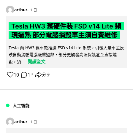
arthur
1 日
Tesla HW3 舊硬件裝 FSD v14 Lite 頻
現過熱 部分電腦損毀車主須自費維修
Tesla 向 HW3 舊車款推送 FSD v14 Lite 系統，引發大量車主反
映自動駕駛電腦嚴重過熱，部分更觸發高溫保護甚至直接燒
閱讀全文
毀，須...
10
1
分享
↗
人工智能
arthur
1 日