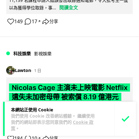
11,139 名課程申請人錯誤發出取錄通知電郵，令大批考生一度
閱讀全文
以為獲得學位取錄，事...
149
17
分享
↗
科技娛樂
影視娛樂
Lawton
1 日
Nicolas Cage 主演未上映電影 Netflix
遺失未加密母帶 被索償 8.19 億港元
本網站正使用 Cookie
【唔見未加密母帶咁大件事】Netflix 洛杉磯辦公室被竊，未上
我們使用 Cookie 改善網站體驗。 繼續使用
映的 Nicolas Cage 電影《Fortitude》母帶亦告失蹤。電影...
我們的網站即表示您同意我們的
Cookie 政
閱讀全文
策
。
184
10
分享
↗