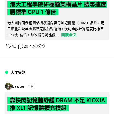
港大工程學院研極簡架構晶片 搜尋速度
勝標準 CPU 1 億倍
港大團隊研發極簡架構模擬內容尋址記憶體（CAM）晶片，用
二硫化鉬及半金屬銻克服傳輸瓶頸，漢明距離計算速度比標準
閱讀全文
CPU快1億倍，每次搜尋耗能低...
43
20
分享
↗
人工智能
Lawton
1 日
靠快閃記憶體紓緩 DRAM 不足 KIOXIA
推 XL1 記憶體擴充模組