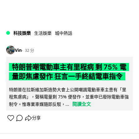
科技娛樂
生活娛樂
城中熱話
Vin
32 分
特朗普嘲電動車主有里程病 剩 75% 電
量即焦慮發作 狂言一手終結電車指令
特朗普在拉斯維加斯造勢大會上公開嘲諷電動車車主患有「里
程焦慮病」，聲稱電量剩 75% 便發作，並重申已廢除電動車強
閱讀全文
制令。惟專業車媒隨即反駁，...
分享