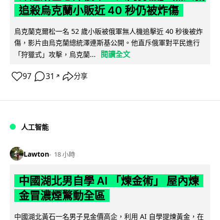
追殺烏克蘭小販近 40 秒仍被炸傷
烏克蘭克爾松一名 52 歲小販被俄軍無人機追擊近 40 秒後被炸
傷，影片由烏克蘭總統澤連斯基公開。他直斥俄軍對平民進行
閱讀全文
「狩獵式」攻擊，烏克蘭...
97
31
分享
↗
人工智能
Lawton
18 小時
中國湖北男自學 AI 「煉金術」 屋內煉
金冒濃煙驚動全區
中國湖北黃石一名男子見金價高企，利用 AI 自學提煉黃金，在