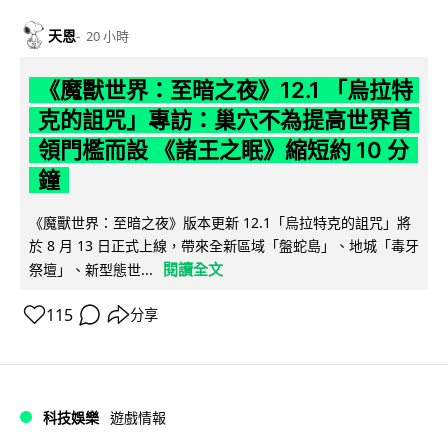
天恩
20 小時
《魔獸世界：至暗之夜》12.1 「烏拉特
克的詛咒」專訪：巢穴不為提高世界首
領門檻而設 《諸王之眠》縮短約 10 分
鐘
《魔獸世界：至暗之夜》版本更新 12.1「烏拉特克的詛咒」將
於 8 月 13 日正式上線，帶來全新區域「盤蛇島」、地城「毒牙
閱讀全文
祭壇」、新型態世...
115
分享
科技娛樂
遊戲情報