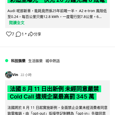
Audi 呢部新車，能耗竟然係25年前嘅一半。 A2 e-tron 風阻低
至0.24，每百公里只需12.8 kWh，一度電行到7.8公里。6...
閱讀全文
7
1
分享
↗
科技娛樂
生活娛樂
城中熱話
Vin
22 小時
法國 8 月 11 日出新例 未經同意嚴禁
Cold Call 違規企業最高罰 345 萬
法國將於 8 月 11 日起實施新例，全面禁止企業未經消費者同意
致電推銷，由「opt-out」拒接登記制轉為「opt-in」先徵同意