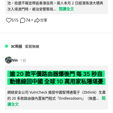
池，拾遺不報並帶返香港自用。兩人本月 2 日經港珠澳大橋再
閱讀全文
次入境澳門時，被治安警察局...
515
74
分享
↗
3C科技
家居無線
Vin
1 日
逾 20 款平價路由器爆後門 每 35 秒自
動連線回中國 全球 10 萬用家私隱堪憂
網絡安全公司 VulnCheck 揭發中國智博通電子（Zbtlink）生產
閱
的 20 多款路由器內置後門程式「Endlessdoors」（無盡...
讀全文