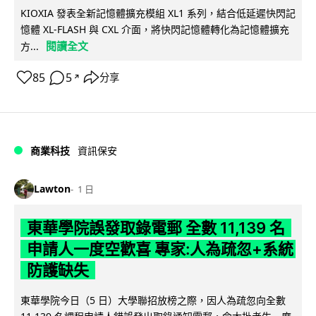
KIOXIA 發表全新記憶體擴充模組 XL1 系列，結合低延遲快閃記
憶體 XL-FLASH 與 CXL 介面，將快閃記憶體轉化為記憶體擴充
閱讀全文
方...
85
5
分享
↗
商業科技
資訊保安
Lawton
1 日
東華學院誤發取錄電郵 全數 11,139 名
申請人一度空歡喜 專家:人為疏忽+系統
防護缺失
東華學院今日（5 日）大學聯招放榜之際，因人為疏忽向全數