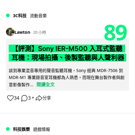
3C科技
流動音樂
89
Lawton
20 小時
【評測】Sony IER-M500 入耳式監聽
耳機：現場拍攝、後製監聽與人聲利器
談到專業混音專用的聲音監聽耳機，Sony 經典 MDR-7506 到
MDR-M1 專業錄音室耳機都為人熟悉。而現在舞台製作者與創
閱讀全文
意影像製作...
34
3
分享
↗
科技娛樂
遊戲情報