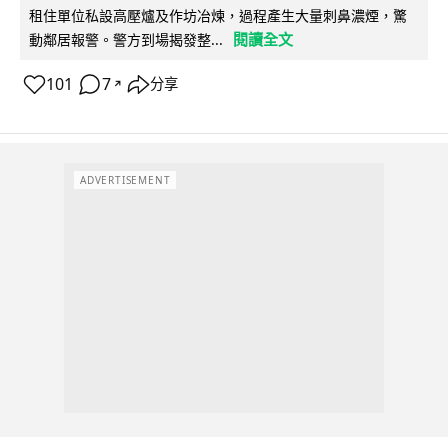
租住單位私設高壓爐及作坊冶煉，過程產生大量刺鼻濃煙，驚
閱讀全文
動鄰居報警。警方到場揭發整...
101
7
分享
↗
ADVERTISEMENT