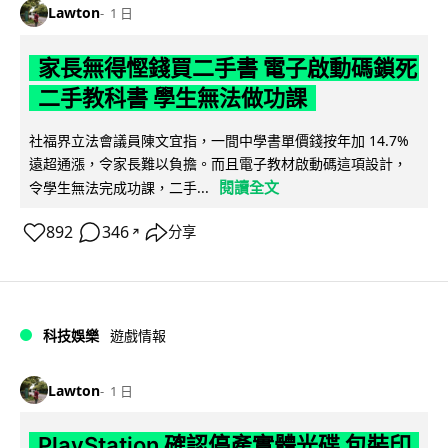
Lawton
1 日
家長無得慳錢買二手書 電子啟動碼鎖死
二手教科書 學生無法做功課
社福界立法會議員陳文宜指，一間中學書單價錢按年加 14.7%
遠超通漲，令家長難以負擔。而且電子教材啟動碼這項設計，
閱讀全文
令學生無法完成功課，二手...
892
346
分享
↗
科技娛樂
遊戲情報
Lawton
1 日
PlayStation 確認停產實體光碟 包裝印