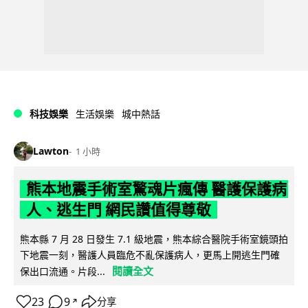
科技娛樂
生活娛樂
城中熱話
Lawton
1 小時
熊本地震手術室驚魂片瘋傳 醫護保護病
人、逃生門 網民讚值得尊敬
熊本縣 7 月 28 日發生 7.1 級地震，熊本綜合醫院手術室鏡頭拍
下地震一刻，醫護人員臨危不亂保護病人，更馬上開逃生門確
閱讀全文
保出口流通。片段...
23
9
分享
↗