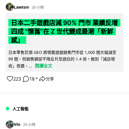
Lawton
20 小時
日本二手遊戲店減 90% 門市 業績反增
四成 "懷舊"在 Z 世代變成最潮「新鮮
感」
日本零售巨頭 GEO 將懷舊遊戲銷售門市從 1,000 間大幅減至
99 間，但銷售額卻不降反升至過往的 1.4 倍。做到「減店增
閱讀全文
收」奇蹟，...
223
18
分享
↗
人工智能
Vin
20 小時