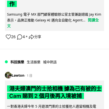
作
Samsung 電子 MX 部門顧客體驗辦公室主管兼副總裁 Jay Kim
閱讀全
表示，品牌正推動 Galaxy AI 邁向全自動化 Agent...
文
26
4
分享
↗
科技娛樂
生活娛樂
城中熱話
Lawton
1 日
港夫婦澳門的士拾相機 據為己有被的士
Cam 睇到 2 個月後再入境被捕
一對香港夫婦今年 5 月遊澳門乘的士拾獲他人遺留相機及電