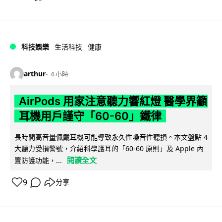
科技娛樂
生活科技
健康
arthur
4 小時
AirPods 用家注意聽力響紅燈 醫學界籲
耳機用戶謹守「60-60」鐵律
長時間高音量佩戴耳機可能導致永久性噪音性聽損。本文盤點 4
大聽力受損警號，介紹科學護耳的「60-60 原則」及 Apple 內
閱讀全文
置防護功能，...
9
分享