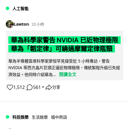
人工智能
Lawton
23 小時
華為科學家警告 NVIDIA 已近物理極限
華為「韜定律」可繞過摩爾定律瓶頸
華為半導體首席科學家廖恒罕見接受近 5 小時專訪，警告
NVIDIA 等西方晶片巨頭正逼近物理極限，傳統製程升級已失經
閱讀全文
濟效益。他同時介紹華為...
1,512
561
分享
↗
科技娛樂
生活娛樂
城中熱話