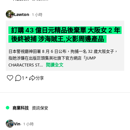
Lawton
1 小時
訂購 43 億日元精品後棄單 大阪女 2 年
後終被捕 涉海賊王,火影周邊產品
日本警視廳神田署 8 月 6 日公布，拘捕一名 32 歲大阪女子，
指她涉嫌在出版巨頭集英社旗下官方網店「JUMP
閱讀全文
CHARACTERS ST...
1
分享
↗
商業科技
資訊保安
Vin
1 小時