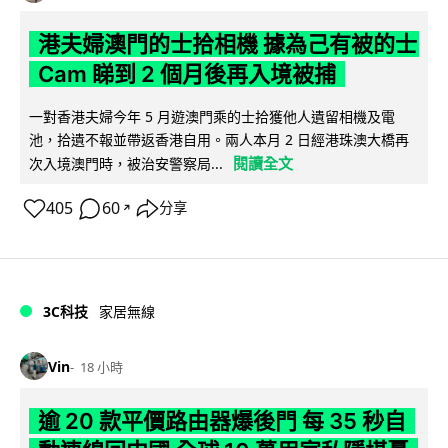
港夫婦澳門的士拾相機 據為己有被的士
Cam 睇到 2 個月後再入境被捕
一對香港夫婦今年 5 月遊澳門乘的士拾獲他人遺留相機及電
池，拾遺不報並帶返香港自用。兩人本月 2 日經港珠澳大橋再
閱讀全文
次入境澳門時，被治安警察局...
405
60
分享
↗
3C科技
家居無線
Vin
18 小時
逾 20 款平價路由器爆後門 每 35 秒自