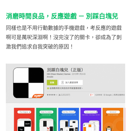
惜
受
消磨時間良品，反應遊戲 － 別踩白塊兒
到
行
同樣也是不用行動數據的手機遊戲，考反應的遊戲
動
啊可是萬呎深淵啊！沒完沒了的關卡，卻成為了刺
數
激我們追求自我突破的原因！
據
的
限
制
，
在
沒
有
wi
－fi
的
情