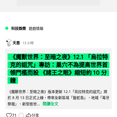
科技娛樂
遊戲情報
天恩
13 小時
《魔獸世界：至暗之夜》12.1 「烏拉特
克的詛咒」專訪：巢穴不為提高世界首
領門檻而設 《諸王之眠》縮短約 10 分
鐘
《魔獸世界：至暗之夜》版本更新 12.1「烏拉特克的詛咒」將
於 8 月 13 日正式上線，帶來全新區域「盤蛇島」、地城「毒牙
閱讀全文
祭壇」、新型態世...
71
分享