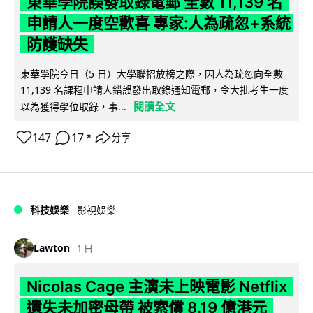
東華學院誤發取錄電郵 全數 11,139 名
申請人一度空歡喜 專家:人為疏忽+系統
防護缺失
東華學院今日（5 日）大學聯招放榜之際，因人為疏忽向全數
11,139 名課程申請人錯誤發出取錄通知電郵，令大批考生一度
閱讀全文
以為獲得學位取錄，事...
147
17
分享
↗
科技娛樂
影視娛樂
Lawton
1 日
Nicolas Cage 主演未上映電影 Netflix
遺失未加密母帶 被索償 8.19 億港元