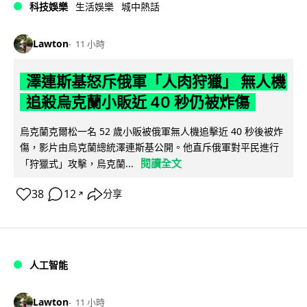
科技娛樂
生活娛樂
城中熱話
Lawton
11 小時
澤連斯基怒斥俄軍「人肉狩獵」 無人機
追殺烏克蘭小販近 40 秒仍被炸傷
烏克蘭克爾松一名 52 歲小販被俄軍無人機追擊近 40 秒後被炸
傷，影片由烏克蘭總統澤連斯基公開。他直斥俄軍對平民進行
閱讀全文
「狩獵式」攻擊，烏克蘭...
38
12
分享
↗
人工智能
Lawton
11 小時