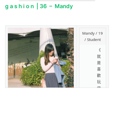
g a s h i o n | 36 – Mandy
Mandy / 19
/ Student
《
就
是
喜
歡
玩
遊
戲
》
別