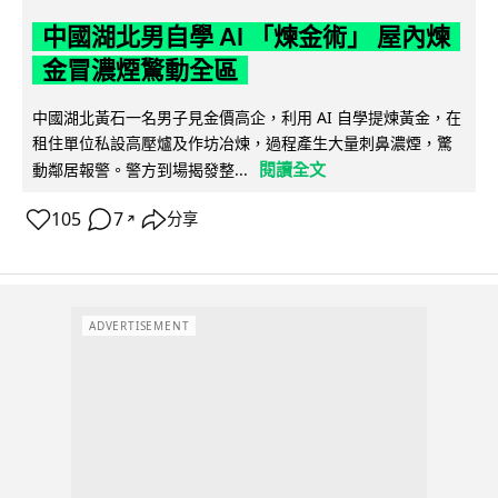
中國湖北男自學 AI 「煉金術」 屋內煉
金冒濃煙驚動全區
中國湖北黃石一名男子見金價高企，利用 AI 自學提煉黃金，在
租住單位私設高壓爐及作坊冶煉，過程產生大量刺鼻濃煙，驚
閱讀全文
動鄰居報警。警方到場揭發整...
105
7
分享
↗
ADVERTISEMENT