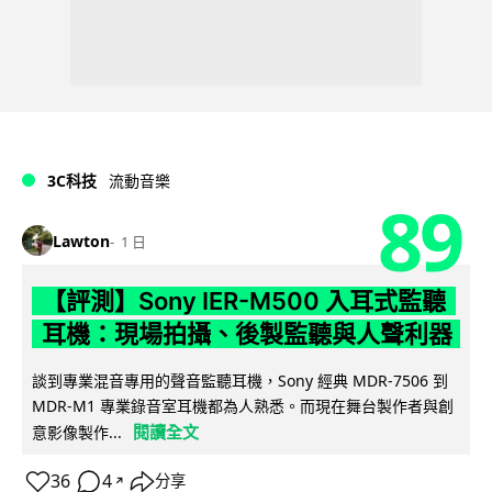
3C科技
流動音樂
89
Lawton
1 日
【評測】Sony IER-M500 入耳式監聽
耳機：現場拍攝、後製監聽與人聲利器
談到專業混音專用的聲音監聽耳機，Sony 經典 MDR-7506 到
MDR-M1 專業錄音室耳機都為人熟悉。而現在舞台製作者與創
閱讀全文
意影像製作...
36
4
分享
↗