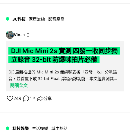
3C科技
家居無線
影音產品
Vin
1 日
DJI Mic Mini 2s 實測 四發一收同步獨
立錄音 32-bit 防爆咪拍片必備
DJI 最新推出的 Mic Mini 2s 無線咪支援「四發一收」分軌錄
音，並首度下放 32-bit Float 浮點內錄功能。本文經實測其...
閱讀全文
249
1
分享
↗
科技娛樂
生活娛樂
城中熱話