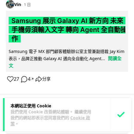
Vin
1 日
Samsung 展示 Galaxy AI 新方向 未來
手機毋須輸入文字 轉向 Agent 全自動操
作
Samsung 電子 MX 部門顧客體驗辦公室主管兼副總裁 Jay Kim
閱讀全
表示，品牌正推動 Galaxy AI 邁向全自動化 Agent...
文
27
4
分享
↗
本網站正使用 Cookie
科技娛樂
生活娛樂
城中熱話
我們使用 Cookie 改善網站體驗。 繼續使用
我們的網站即表示您同意我們的
Cookie 政
策
。
Lawton
1 日