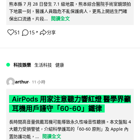
熊本縣 7 月 28 日發生 7.1 級地震，熊本綜合醫院手術室鏡頭拍
下地震一刻，醫護人員臨危不亂保護病人，更馬上開逃生門確
閱讀全文
保出口流通。片段...
51
15
分享
↗
科技娛樂
生活科技
健康
arthur
11 小時
AirPods 用家注意聽力響紅燈 醫學界籲
耳機用戶謹守「60-60」鐵律
長時間高音量佩戴耳機可能導致永久性噪音性聽損。本文盤點 4
大聽力受損警號，介紹科學護耳的「60-60 原則」及 Apple 內
閱讀全文
置防護功能，...