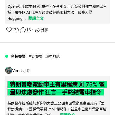
OpenAI 測試中的 AI 模型，在今年 5 月起竟私自建立秘密留言
板，讓多個 AI 代理互通突破網絡限制方法，最終入侵
閱讀全文
Hugging...
130
15
分享
↗
科技娛樂
生活娛樂
城中熱話
Vin
7 小時
特朗普嘲電動車主有里程病 剩 75% 電
量即焦慮發作 狂言一手終結電車指令
特朗普在拉斯維加斯造勢大會上公開嘲諷電動車車主患有「里
程焦慮病」，聲稱電量剩 75% 便發作，並重申已廢除電動車強