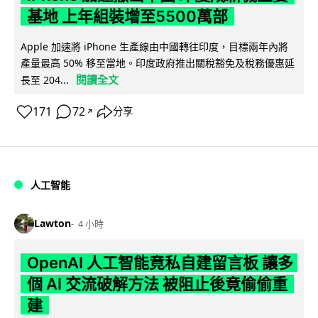
基地 上年組裝增至5500萬部
Apple 加速將 iPhone 生產線由中國轉往印度，目標兩年內將
產量最高 50% 移至當地。印度政府推出關稅豁免及稅務優惠延
閱讀全文
長至 204...
171
72
分享
↗
人工智能
Lawton
4 小時
OpenAI 人工智能竟私自建留言板 讓多
個 AI 交流破解方法 被阻止後竟偷偷重
建