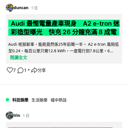
duncan
1 日
Audi 最慳電量產車現身 A2 e-tron 迷
彩造型曝光 快充 26 分鐘充滿 8 成電
Audi 呢部新車，能耗竟然係25年前嘅一半。 A2 e-tron 風阻低
至0.24，每百公里只需12.8 kWh，一度電行到7.8公里。6...
閱讀全文
7
1
分享
↗
科技娛樂
生活娛樂
城中熱話
Vin
1 日