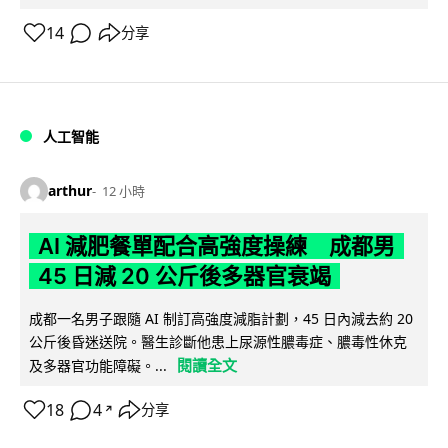
14
分享
人工智能
arthur
12 小時
AI 減肥餐單配合高強度操練 成都男
45 日減 20 公斤後多器官衰竭
成都一名男子跟隨 AI 制訂高強度減脂計劃，45 日內減去約 20
公斤後昏迷送院。醫生診斷他患上尿源性膿毒症、膿毒性休克
閱讀全文
及多器官功能障礙。...
18
4
分享
↗