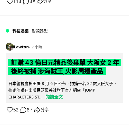
118
8
分享
↗
科技娛樂
影視娛樂
Lawton
7 小時
訂購 43 億日元精品後棄單 大阪女 2 年
後終被捕 涉海賊王,火影周邊產品
日本警視廳神田署 8 月 6 日公布，拘捕一名 32 歲大阪女子，
指她涉嫌在出版巨頭集英社旗下官方網店「JUMP
閱讀全文
CHARACTERS ST...
52
8
分享
↗