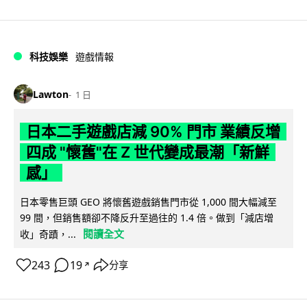
科技娛樂
遊戲情報
Lawton
1 日
日本二手遊戲店減 90% 門市 業績反增
四成 "懷舊"在 Z 世代變成最潮「新鮮
感」
日本零售巨頭 GEO 將懷舊遊戲銷售門市從 1,000 間大幅減至
99 間，但銷售額卻不降反升至過往的 1.4 倍。做到「減店增
閱讀全文
收」奇蹟，...
243
19
分享
↗