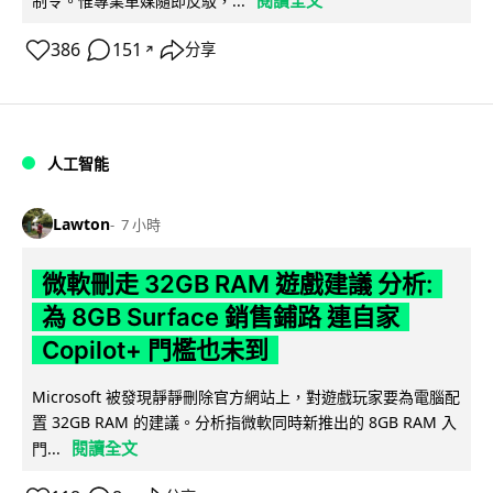
閱讀全文
制令。惟專業車媒隨即反駁，...
386
151
分享
↗
人工智能
Lawton
7 小時
微軟刪走 32GB RAM 遊戲建議 分析:
為 8GB Surface 銷售鋪路 連自家
Copilot+ 門檻也未到
Microsoft 被發現靜靜刪除官方網站上，對遊戲玩家要為電腦配
置 32GB RAM 的建議。分析指微軟同時新推出的 8GB RAM 入
閱讀全文
門...