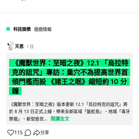
科技娛樂
遊戲情報
天恩
1 日
《魔獸世界：至暗之夜》12.1 「烏拉特
克的詛咒」專訪：巢穴不為提高世界首
領門檻而設 《諸王之眠》縮短約 10 分
鐘
《魔獸世界：至暗之夜》版本更新 12.1「烏拉特克的詛咒」將
於 8 月 13 日正式上線，帶來全新區域「盤蛇島」、地城「毒牙
閱讀全文
祭壇」、新型態世...
115
分享