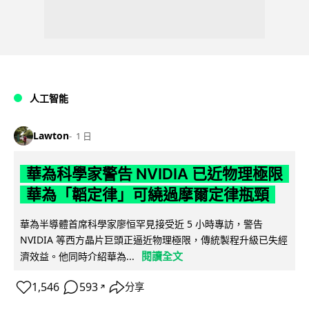
人工智能
Lawton
1 日
華為科學家警告 NVIDIA 已近物理極限
華為「韜定律」可繞過摩爾定律瓶頸
華為半導體首席科學家廖恒罕見接受近 5 小時專訪，警告
NVIDIA 等西方晶片巨頭正逼近物理極限，傳統製程升級已失經
閱讀全文
濟效益。他同時介紹華為...
1,546
593
分享
↗