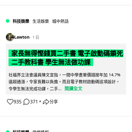
科技娛樂
生活娛樂
城中熱話
Lawton
1 日
家長無得慳錢買二手書 電子啟動碼鎖死
二手教科書 學生無法做功課
社福界立法會議員陳文宜指，一間中學書單價錢按年加 14.7%
遠超通漲，令家長難以負擔。而且電子教材啟動碼這項設計，
閱讀全文
令學生無法完成功課，二手...
935
371
分享
↗