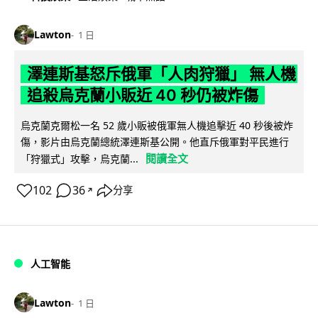
Lawton
1 日
澤連斯基怒斥俄軍「人肉狩獵」 無人機
追殺烏克蘭小販近 40 秒仍被炸傷
烏克蘭克爾松一名 52 歲小販被俄軍無人機追擊近 40 秒後被炸
傷，影片由烏克蘭總統澤連斯基公開。他直斥俄軍對平民進行
閱讀全文
「狩獵式」攻擊，烏克蘭...
102
36
分享
↗
人工智能
Lawton
1 日