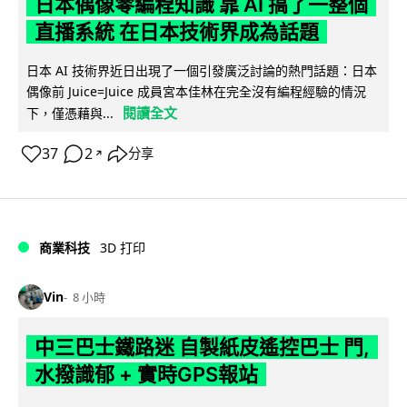
日本偶像零編程知識 靠 AI 搞了一整個
直播系統 在日本技術界成為話題
日本 AI 技術界近日出現了一個引發廣泛討論的熱門話題：日本
偶像前 Juice=Juice 成員宮本佳林在完全沒有編程經驗的情況
閱讀全文
下，僅憑藉與...
37
2
分享
↗
商業科技
3D 打印
Vin
8 小時
中三巴士鐵路迷 自製紙皮遙控巴士 門,
水撥識郁 + 實時GPS報站