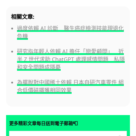
相關文章:
過度依賴 AI 診斷 醫生癌症檢測技能現退化
危機
研究指年輕人依賴 AI 擔任「戀愛顧問」 近
半 Z 世代求助 ChatGPT 處理感情問題 私隱
和安全問題成隱憂
為擺脫對中國稀土依賴 日本自研汽車零件 組
合低價磁鐵獲相同效果
📮
更多精彩文章每日送到電子郵箱