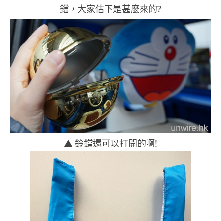
鐺，大家估下是甚麼來的?
▲ 鈴鐺還可以打開的啊!