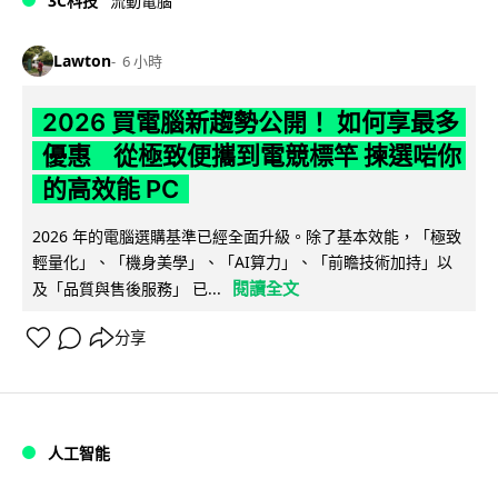
3C科技
流動電腦
Lawton
6 小時
2026 買電腦新趨勢公開！ 如何享最多
優惠 從極致便攜到電競標竿 揀選啱你
的高效能 PC
2026 年的電腦選購基準已經全面升級。除了基本效能，「極致
輕量化」、「機身美學」、「AI算力」、「前瞻技術加持」以
閱讀全文
及「品質與售後服務」 已...
分享
人工智能