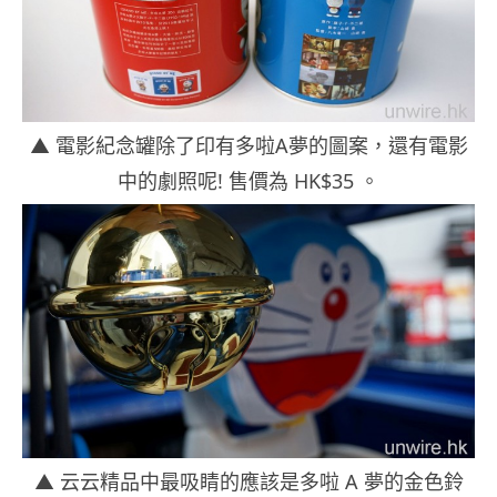
▲ 電影紀念罐除了印有多啦A夢的圖案，還有電影
中的劇照呢! 售價為 HK$35 。
▲ 云云精品中最吸睛的應該是多啦 A 夢的金色鈴