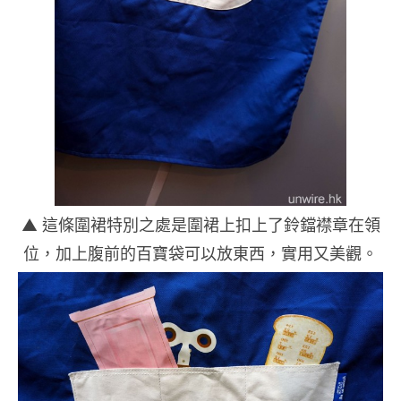
▲ 這條圍裙特別之處是圍裙上扣上了鈴鐺襟章在領
位，加上腹前的百寶袋可以放東西，實用又美觀。