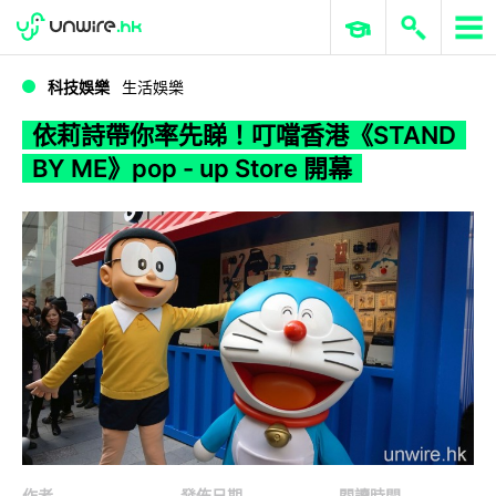
WWDC 2026
GenAI 與雲端科技專區
ERP 與商業 AI
依莉詩帶你率先睇！叮噹香港《STAND BY ME》pop - up Store 開幕
科技娛樂
生活娛樂
依莉詩帶你率先睇！叮噹香港《STAND
BY ME》pop - up Store 開幕
作者
發佈日期
閱讀時間