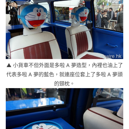
▲ 小貨車不但外面是多啦 A 夢造型，內裡也油上了
代表多啦 A 夢的藍色，就連座位套上了多啦 A 夢頭
的頸枕。