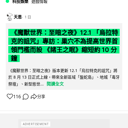
科技娛樂
遊戲情報
天恩
1 日
《魔獸世界：至暗之夜》12.1 「烏拉特
克的詛咒」專訪：巢穴不為提高世界首
領門檻而設 《諸王之眠》縮短約 10 分
鐘
《魔獸世界：至暗之夜》版本更新 12.1「烏拉特克的詛咒」將
於 8 月 13 日正式上線，帶來全新區域「盤蛇島」、地城「毒牙
閱讀全文
祭壇」、新型態世...
116
分享
ADVERTISEMENT