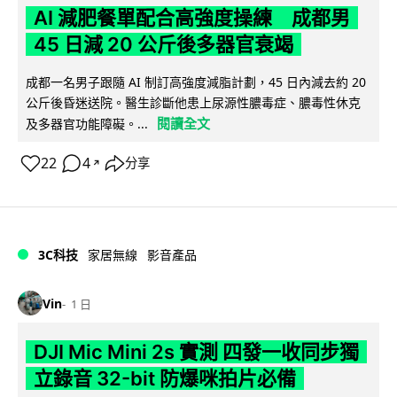
AI 減肥餐單配合高強度操練 成都男
45 日減 20 公斤後多器官衰竭
成都一名男子跟隨 AI 制訂高強度減脂計劃，45 日內減去約 20
公斤後昏迷送院。醫生診斷他患上尿源性膿毒症、膿毒性休克
閱讀全文
及多器官功能障礙。...
22
4
分享
↗
3C科技
家居無線
影音產品
Vin
1 日
DJI Mic Mini 2s 實測 四發一收同步獨
立錄音 32-bit 防爆咪拍片必備