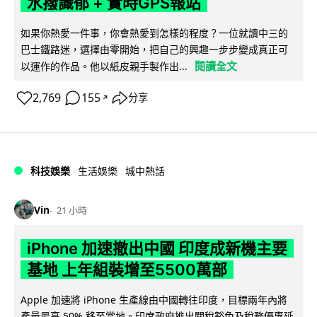
水撥識郁 + 實時GPS報站
如果你熱愛一件事，你會熱愛到怎樣的程度？一位就讀中三的
巴士鐵路迷，選擇由零開始，把自己的興趣一步步變成真正可
閱讀全文
以運作的作品。他以紙皮親手製作出...
2,769
155
分享
↗
科技娛樂
生活娛樂
城中熱話
Vin
21 小時
iPhone 加速撤出中國 印度成新機主要
基地 上年組裝增至5500萬部
Apple 加速將 iPhone 生產線由中國轉往印度，目標兩年內將
產量最高 50% 移至當地。印度政府推出關稅豁免及稅務優惠延