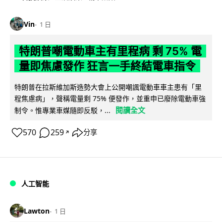
Vin
1 日
特朗普嘲電動車主有里程病 剩 75% 電
量即焦慮發作 狂言一手終結電車指令
特朗普在拉斯維加斯造勢大會上公開嘲諷電動車車主患有「里
程焦慮病」，聲稱電量剩 75% 便發作，並重申已廢除電動車強
閱讀全文
制令。惟專業車媒隨即反駁，...
570
259
分享
↗
人工智能
Lawton
1 日