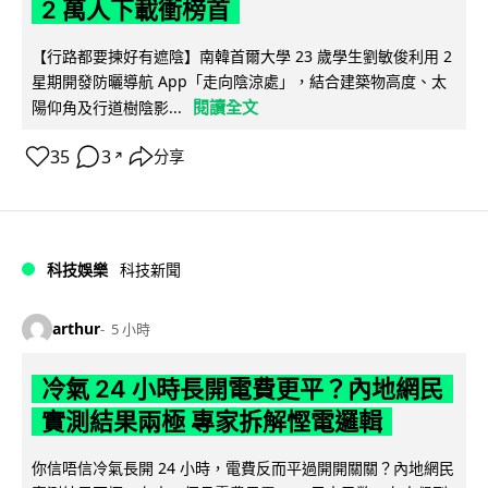
2 萬人下載衝榜首
【行路都要揀好有遮陰】南韓首爾大學 23 歲學生劉敏俊利用 2
星期開發防曬導航 App「走向陰涼處」，結合建築物高度、太
閱讀全文
陽仰角及行道樹陰影...
35
3
分享
↗
科技娛樂
科技新聞
arthur
5 小時
冷氣 24 小時長開電費更平？內地網民
實測結果兩極 專家拆解慳電邏輯
你信唔信冷氣長開 24 小時，電費反而平過開開關關？內地網民