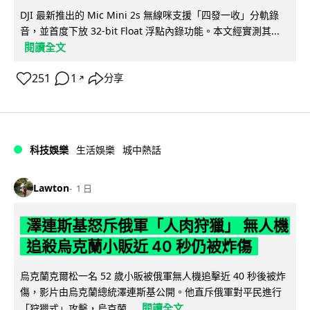
DJI 最新推出的 Mic Mini 2s 無線咪支援「四發一收」分軌錄
音，並首度下放 32-bit Float 浮點內錄功能。本文經實測其...
閱讀全文
251
1
分享
↗
科技娛樂
生活娛樂
城中熱話
Lawton
1 日
澤連斯基怒斥俄軍「人肉狩獵」 無人機
追殺烏克蘭小販近 40 秒仍被炸傷
烏克蘭克爾松一名 52 歲小販被俄軍無人機追擊近 40 秒後被炸
傷，影片由烏克蘭總統澤連斯基公開。他直斥俄軍對平民進行
閱讀全文
「狩獵式」攻擊，烏克蘭...