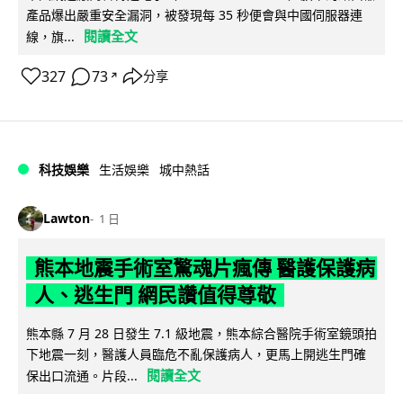
產品爆出嚴重安全漏洞，被發現每 35 秒便會與中國伺服器連
閱讀全文
線，旗...
327
73
分享
↗
科技娛樂
生活娛樂
城中熱話
Lawton
1 日
熊本地震手術室驚魂片瘋傳 醫護保護病
人、逃生門 網民讚值得尊敬
熊本縣 7 月 28 日發生 7.1 級地震，熊本綜合醫院手術室鏡頭拍
下地震一刻，醫護人員臨危不亂保護病人，更馬上開逃生門確
閱讀全文
保出口流通。片段...