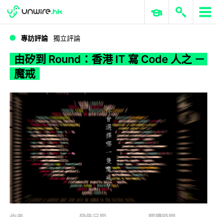
WWDC 2026
GenAI 與雲端科技專區
ERP 與商業 AI
由矽到 Round：香港 IT 寫 Code 人之 － 魔戒
專訪評論
獨立評論
由矽到 Round：香港 IT 寫 Code 人之 －
魔戒
作者
發佈日期
閱讀時間