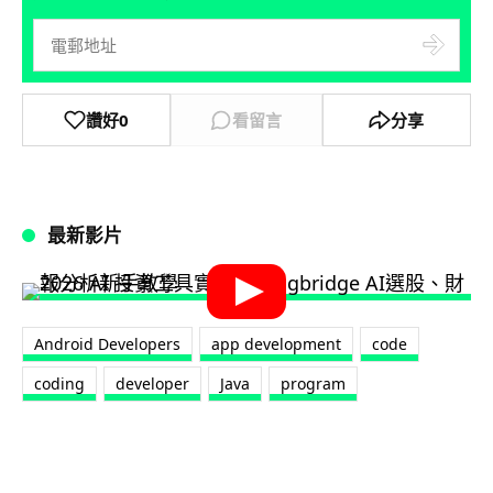
讚好
0
看留言
分享
最新影片
Android Developers
app development
code
coding
developer
Java
program