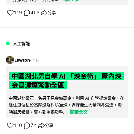
119
41
分享
↗
人工智能
Lawton
1 日
中國湖北男自學 AI 「煉金術」 屋內煉
金冒濃煙驚動全區
中國湖北黃石一名男子見金價高企，利用 AI 自學提煉黃金，在
租住單位私設高壓爐及作坊冶煉，過程產生大量刺鼻濃煙，驚
閱讀全文
動鄰居報警。警方到場揭發整...
110
7
分享
↗