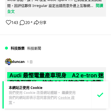
閱讀
間，因評估夥伴 Irregular 設定出錯而意外連上互聯網...
全文
143
20
分享
↗
科技娛樂
科技新聞
duncan
1 日
Audi 最慳電量產車現身 A2 e-tron 迷
彩造型曝光 快充 26 分鐘充滿 8 成電
本網站正使用 Cookie
我們使用 Cookie 改善網站體驗。 繼續使用
Audi 呢部新車，能耗竟然係25年前嘅一半。 A2 e-tron 風阻低
我們的網站即表示您同意我們的
Cookie 政
至0.24，每百公里只需12.8 kWh，一度電行到7.8公里。6...
策
。
閱讀全文