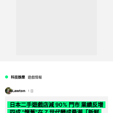
科技娛樂
遊戲情報
Lawton
1 日
日本二手遊戲店減 90% 門市 業績反增
四成 "懷舊"在 Z 世代變成最潮「新鮮