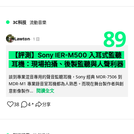
3C科技
流動音樂
89
Lawton
1 日
【評測】Sony IER-M500 入耳式監聽
耳機：現場拍攝、後製監聽與人聲利器
談到專業混音專用的聲音監聽耳機，Sony 經典 MDR-7506 到
MDR-M1 專業錄音室耳機都為人熟悉。而現在舞台製作者與創
閱讀全文
意影像製作...
38
4
分享
↗