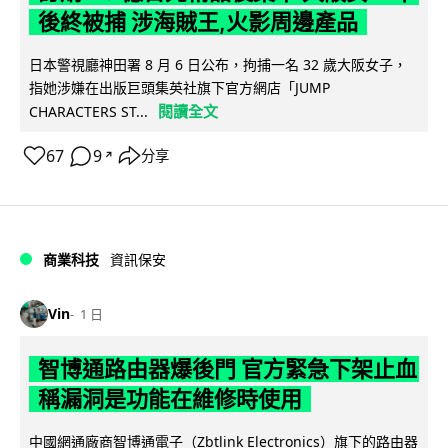
後終被捕 涉海賊王,火影周邊產品
日本警視廳神田署 8 月 6 日公布，拘捕一名 32 歲大阪女子，
指她涉嫌在出版巨頭集英社旗下官方網店「JUMP
閱讀全文
CHARACTERS ST...
67
9
分享
↗
商業科技
資訊保安
Vin
1 日
智博通路由器爆後門 官方緊急下架止血
稱漏洞是功能在維修時使用
中國網通廠商智博通電子（Zbtlink Electronics）旗下的路由器