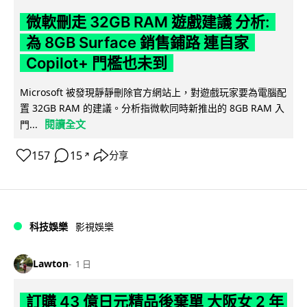
微軟刪走 32GB RAM 遊戲建議 分析:
為 8GB Surface 銷售鋪路 連自家
Copilot+ 門檻也未到
Microsoft 被發現靜靜刪除官方網站上，對遊戲玩家要為電腦配
置 32GB RAM 的建議。分析指微軟同時新推出的 8GB RAM 入
閱讀全文
門...
157
15
分享
↗
科技娛樂
影視娛樂
Lawton
1 日
訂購 43 億日元精品後棄單 大阪女 2 年