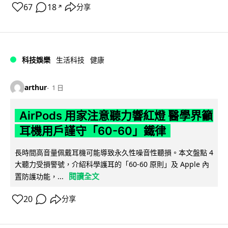
67
18
分享
↗
科技娛樂
生活科技
健康
arthur
1 日
AirPods 用家注意聽力響紅燈 醫學界籲
耳機用戶謹守「60-60」鐵律
長時間高音量佩戴耳機可能導致永久性噪音性聽損。本文盤點 4
大聽力受損警號，介紹科學護耳的「60-60 原則」及 Apple 內
閱讀全文
置防護功能，...
20
分享