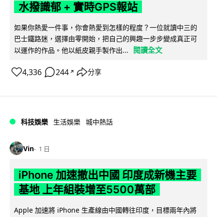
水撥識郁 + 實時GPS報站
如果你熱愛一件事，你會熱愛到怎樣的程度？一位就讀中三的
巴士鐵路迷，選擇由零開始，把自己的興趣一步步變成真正可
閱讀全文
以運作的作品。他以紙皮親手製作出...
4,336
244
分享
↗
科技娛樂
生活娛樂
城中熱話
Vin
1 日
iPhone 加速撤出中國 印度成新機主要
基地 上年組裝增至5500萬部
Apple 加速將 iPhone 生產線由中國轉往印度，目標兩年內將