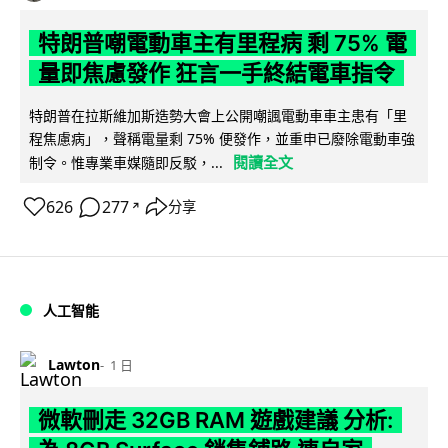
特朗普嘲電動車主有里程病 剩 75% 電
量即焦慮發作 狂言一手終結電車指令
特朗普在拉斯維加斯造勢大會上公開嘲諷電動車車主患有「里
程焦慮病」，聲稱電量剩 75% 便發作，並重申已廢除電動車強
閱讀全文
制令。惟專業車媒隨即反駁，...
626
277
分享
↗
人工智能
Lawton
1 日
微軟刪走 32GB RAM 遊戲建議 分析: