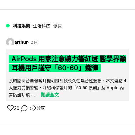
科技娛樂
生活科技
健康
arthur
2 日
AirPods 用家注意聽力響紅燈 醫學界籲
耳機用戶謹守「60-60」鐵律
長時間高音量佩戴耳機可能導致永久性噪音性聽損。本文盤點 4
大聽力受損警號，介紹科學護耳的「60-60 原則」及 Apple 內
閱讀全文
置防護功能，...
20
分享