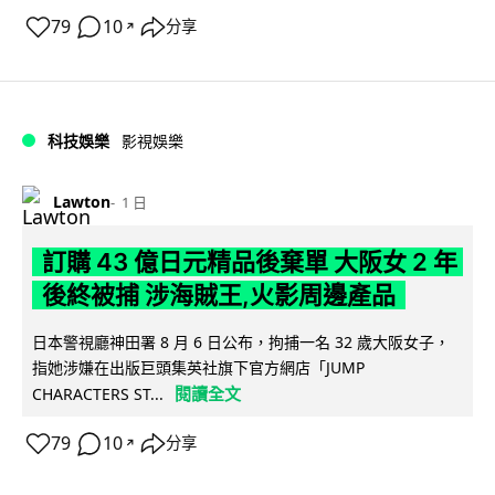
79
10
分享
↗
科技娛樂
影視娛樂
Lawton
1 日
訂購 43 億日元精品後棄單 大阪女 2 年
後終被捕 涉海賊王,火影周邊產品
日本警視廳神田署 8 月 6 日公布，拘捕一名 32 歲大阪女子，
指她涉嫌在出版巨頭集英社旗下官方網店「JUMP
閱讀全文
CHARACTERS ST...
79
10
分享
↗