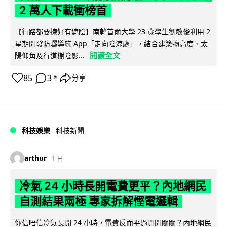
2 萬人下載衝榜首
【行路都要揀好有遮陰】南韓首爾大學 23 歲學生劉敏俊利用 2
星期開發防曬導航 App「走向陰涼處」，結合建築物高度、太
閱讀全文
陽仰角及行道樹陰影...
85
3
分享
↗
科技娛樂
科技新聞
arthur
1 日
冷氣 24 小時長開電費更平？內地網民
自測結果兩極 專家拆解慳電邏輯
你信唔信冷氣長開 24 小時，電費反而平過開開關關？內地網民