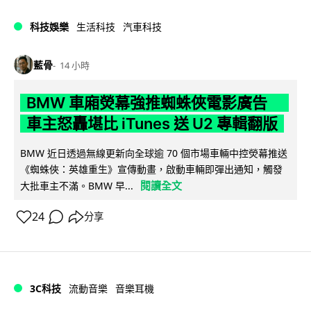
科技娛樂
生活科技
汽車科技
藍骨
14 小時
BMW 車廂熒幕強推蜘蛛俠電影廣告
車主怒轟堪比 iTunes 送 U2 專輯翻版
BMW 近日透過無線更新向全球逾 70 個市場車輛中控熒幕推送
《蜘蛛俠：英雄重生》宣傳動畫，啟動車輛即彈出通知，觸發
閱讀全文
大批車主不滿。BMW 早...
24
分享
3C科技
流動音樂
音樂耳機