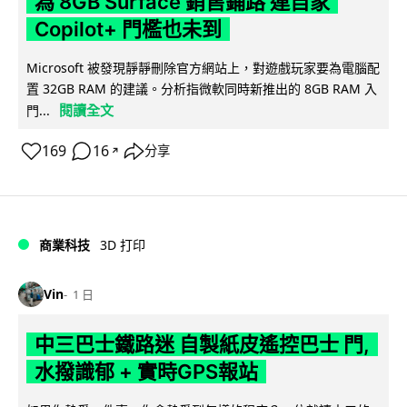
為 8GB Surface 銷售鋪路 連自家
Copilot+ 門檻也未到
Microsoft 被發現靜靜刪除官方網站上，對遊戲玩家要為電腦配
置 32GB RAM 的建議。分析指微軟同時新推出的 8GB RAM 入
閱讀全文
門...
169
16
分享
↗
商業科技
3D 打印
Vin
1 日
中三巴士鐵路迷 自製紙皮遙控巴士 門,
水撥識郁 + 實時GPS報站