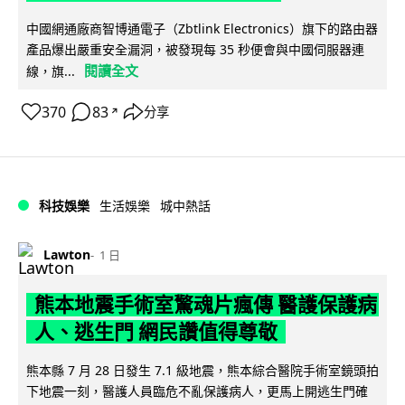
中國網通廠商智博通電子（Zbtlink Electronics）旗下的路由器
產品爆出嚴重安全漏洞，被發現每 35 秒便會與中國伺服器連
閱讀全文
線，旗...
370
83
分享
↗
科技娛樂
生活娛樂
城中熱話
Lawton
1 日
熊本地震手術室驚魂片瘋傳 醫護保護病
人、逃生門 網民讚值得尊敬
熊本縣 7 月 28 日發生 7.1 級地震，熊本綜合醫院手術室鏡頭拍
下地震一刻，醫護人員臨危不亂保護病人，更馬上開逃生門確