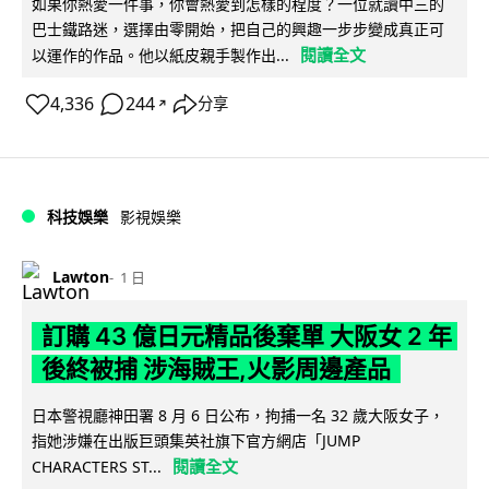
如果你熱愛一件事，你會熱愛到怎樣的程度？一位就讀中三的
巴士鐵路迷，選擇由零開始，把自己的興趣一步步變成真正可
閱讀全文
以運作的作品。他以紙皮親手製作出...
4,336
244
分享
↗
科技娛樂
影視娛樂
Lawton
1 日
訂購 43 億日元精品後棄單 大阪女 2 年
後終被捕 涉海賊王,火影周邊產品
日本警視廳神田署 8 月 6 日公布，拘捕一名 32 歲大阪女子，
指她涉嫌在出版巨頭集英社旗下官方網店「JUMP
閱讀全文
CHARACTERS ST...