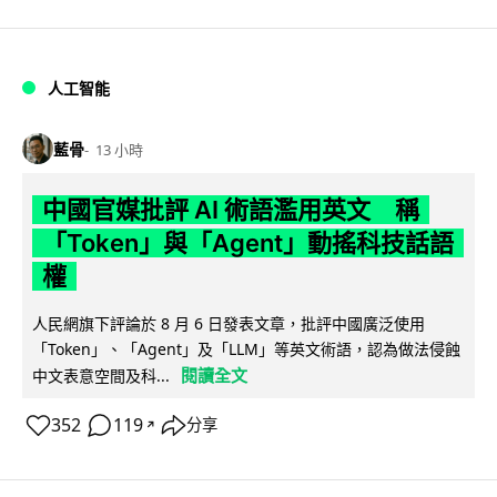
人工智能
藍骨
13 小時
中國官媒批評 AI 術語濫用英文 稱
「Token」與「Agent」動搖科技話語
權
人民網旗下評論於 8 月 6 日發表文章，批評中國廣泛使用
「Token」、「Agent」及「LLM」等英文術語，認為做法侵蝕
閱讀全文
中文表意空間及科...
352
119
分享
↗