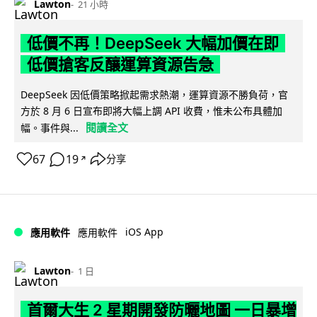
Lawton
21 小時
低價不再！DeepSeek 大幅加價在即
低價搶客反釀運算資源告急
DeepSeek 因低價策略掀起需求熱潮，運算資源不勝負荷，官
方於 8 月 6 日宣布即將大幅上調 API 收費，惟未公布具體加
閱讀全文
幅。事件與...
67
19
分享
↗
iOS App
應用軟件
應用軟件
Lawton
1 日
首爾大生 2 星期開發防曬地圖 一日暴增