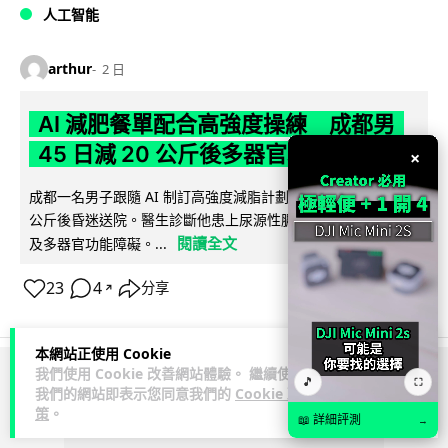
人工智能
arthur
2 日
AI 減肥餐單配合高強度操練 成都男
45 日減 20 公斤後多器官衰竭
×
成都一名男子跟隨 AI 制訂高強度減脂計劃，45 日內減去約 20
公斤後昏迷送院。醫生診斷他患上尿源性膿毒症、膿毒性休克
閱讀全文
及多器官功能障礙。...
23
4
分享
↗
本網站正使用 Cookie
我們使用 Cookie 改善網站體驗。 繼續使用
🎵
⛶
ADVERTISEMENT
我們的網站即表示您同意我們的
Cookie 政
策
。
📖 詳細評測
→