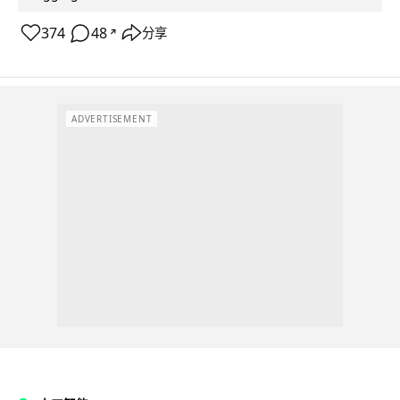
374
48
分享
↗
ADVERTISEMENT