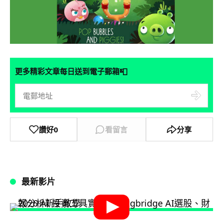
📮
更多精彩文章每日送到電子郵箱
讚好
0
看留言
分享
最新影片