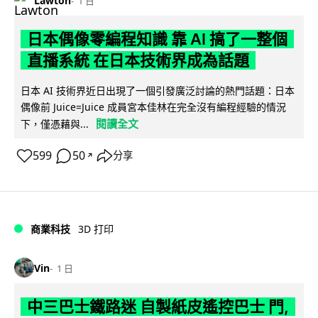
Lawton
1 日
日本偶像零編程知識 靠 AI 搞了一整個
直播系統 在日本技術界成為話題
日本 AI 技術界近日出現了一個引發廣泛討論的熱門話題：日本
偶像前 Juice=Juice 成員宮本佳林在完全沒有編程經驗的情況
閱讀全文
下，僅憑藉與...
599
50
分享
↗
商業科技
3D 打印
Vin
1 日
中三巴士鐵路迷 自製紙皮遙控巴士 門,