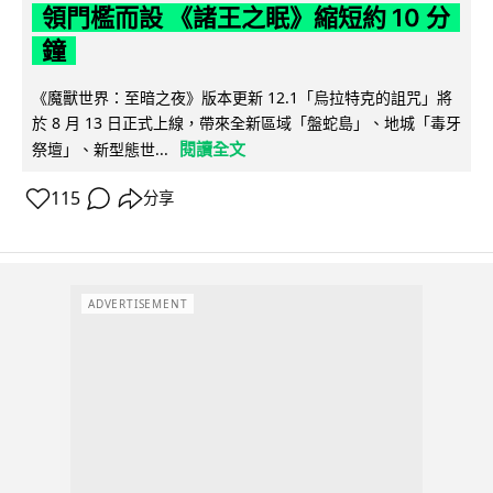
領門檻而設 《諸王之眠》縮短約 10 分
鐘
《魔獸世界：至暗之夜》版本更新 12.1「烏拉特克的詛咒」將
於 8 月 13 日正式上線，帶來全新區域「盤蛇島」、地城「毒牙
閱讀全文
祭壇」、新型態世...
115
分享
ADVERTISEMENT