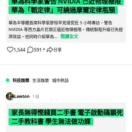
華為科學家警告 NVIDIA 已近物理極限
華為「韜定律」可繞過摩爾定律瓶頸
華為半導體首席科學家廖恒罕見接受近 5 小時專訪，警告
NVIDIA 等西方晶片巨頭正逼近物理極限，傳統製程升級已失經
閱讀全文
濟效益。他同時介紹華為...
1,544
591
分享
↗
科技娛樂
生活娛樂
城中熱話
Lawton
1 日
家長無得慳錢買二手書 電子啟動碼鎖死
二手教科書 學生無法做功課