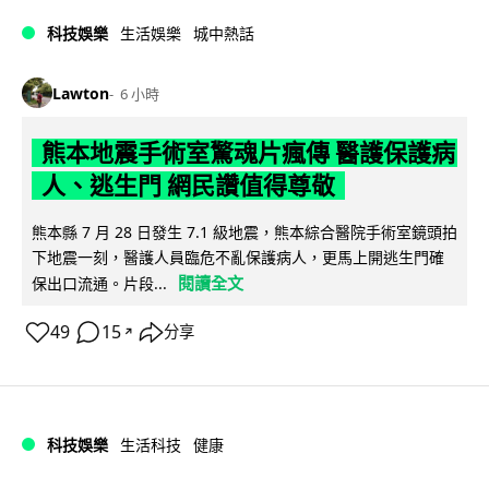
科技娛樂
生活娛樂
城中熱話
Lawton
6 小時
熊本地震手術室驚魂片瘋傳 醫護保護病
人、逃生門 網民讚值得尊敬
熊本縣 7 月 28 日發生 7.1 級地震，熊本綜合醫院手術室鏡頭拍
下地震一刻，醫護人員臨危不亂保護病人，更馬上開逃生門確
閱讀全文
保出口流通。片段...
49
15
分享
↗
科技娛樂
生活科技
健康