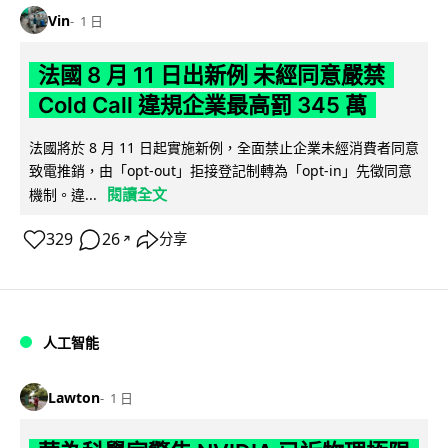
Vin
1 日
法國 8 月 11 日出新例 未經同意嚴禁
Cold Call 違規企業最高罰 345 萬
法國將於 8 月 11 日起實施新例，全面禁止企業未經消費者同意
致電推銷，由「opt-out」拒接登記制轉為「opt-in」先徵同意
閱讀全文
機制。違...
329
26
分享
↗
人工智能
Lawton
1 日