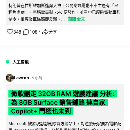
特朗普在拉斯維加斯造勢大會上公開嘲諷電動車車主患有「里
程焦慮病」，聲稱電量剩 75% 便發作，並重申已廢除電動車強
閱讀全文
制令。惟專業車媒隨即反駁，...
348
108
分享
↗
人工智能
Lawton
5 小時
微軟刪走 32GB RAM 遊戲建議 分析:
為 8GB Surface 銷售鋪路 連自家
Copilot+ 門檻也未到
Microsoft 被發現靜靜刪除官方網站上，對遊戲玩家要為電腦配