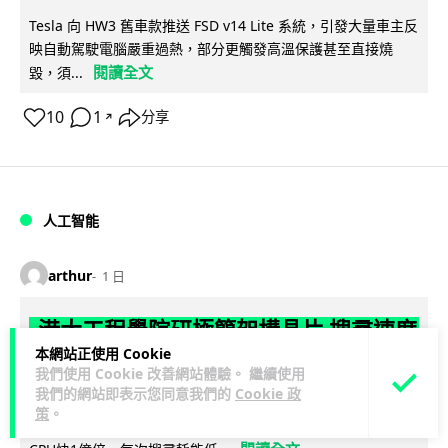
Tesla 向 HW3 舊車款推送 FSD v14 Lite 系統，引發大量車主反
映自動駕駛電腦嚴重過熱，部分更觸發高溫保護甚至直接燒
閱讀全文
毀，須...
10
1
分享
↗
人工智能
arthur
1 日
港大工程學院研極簡架構晶片 搜尋速度
本網站正使用 Cookie
勝標準 CPU 1 億倍
我們使用 Cookie 改善網站體驗。 繼續使用
我們的網站即表示您同意我們的
Cookie 政
港大團隊研發極簡架構模擬內容尋址記憶體（CAM）晶片，用
策
。
二硫化鉬及半金屬銻克服傳輸瓶頸，漢明距離計算速度比標準