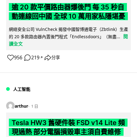
逾 20 款平價路由器爆後門 每 35 秒自
動連線回中國 全球 10 萬用家私隱堪憂
網絡安全公司 VulnCheck 揭發中國智博通電子（Zbtlink）生產
閱
的 20 多款路由器內置後門程式「Endlessdoors」（無盡...
讀全文
956
219
分享
↗
人工智能
arthur
1 日
Tesla HW3 舊硬件裝 FSD v14 Lite 頻
現過熱 部分電腦損毀車主須自費維修