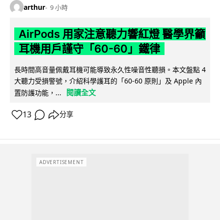
arthur
9 小時
AirPods 用家注意聽力響紅燈 醫學界籲
耳機用戶謹守「60-60」鐵律
長時間高音量佩戴耳機可能導致永久性噪音性聽損。本文盤點 4
大聽力受損警號，介紹科學護耳的「60-60 原則」及 Apple 內
閱讀全文
置防護功能，...
13
分享
ADVERTISEMENT