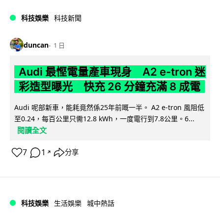
科技娛樂
科技新聞
duncan
1 日
Audi 最慳電量產車現身 A2 e-tron 迷
彩造型曝光 快充 26 分鐘充滿 8 成電
Audi 呢部新車，能耗竟然係25年前嘅一半。 A2 e-tron 風阻低
至0.24，每百公里只需12.8 kWh，一度電行到7.8公里。6...
閱讀全文
7
1
分享
↗
科技娛樂
生活娛樂
城中熱話