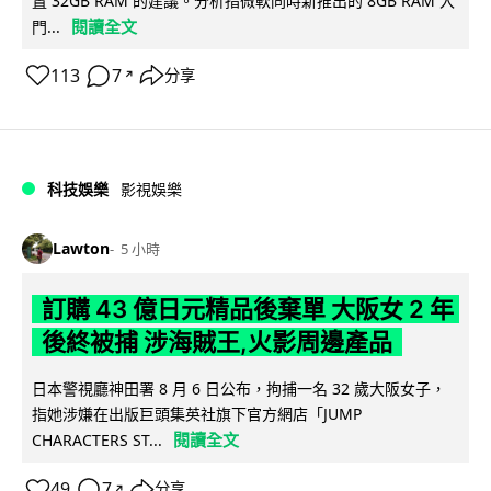
置 32GB RAM 的建議。分析指微軟同時新推出的 8GB RAM 入
閱讀全文
門...
113
7
分享
↗
科技娛樂
影視娛樂
Lawton
5 小時
訂購 43 億日元精品後棄單 大阪女 2 年
後終被捕 涉海賊王,火影周邊產品
日本警視廳神田署 8 月 6 日公布，拘捕一名 32 歲大阪女子，
指她涉嫌在出版巨頭集英社旗下官方網店「JUMP
閱讀全文
CHARACTERS ST...
49
7
分享
↗