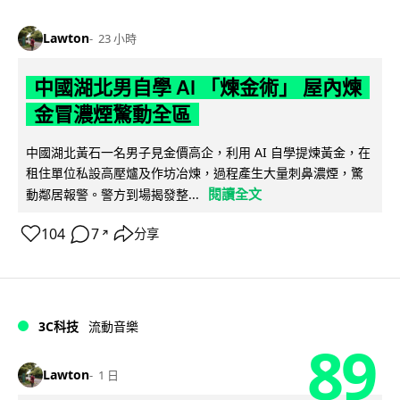
Lawton
23 小時
中國湖北男自學 AI 「煉金術」 屋內煉
金冒濃煙驚動全區
中國湖北黃石一名男子見金價高企，利用 AI 自學提煉黃金，在
租住單位私設高壓爐及作坊冶煉，過程產生大量刺鼻濃煙，驚
閱讀全文
動鄰居報警。警方到場揭發整...
104
7
分享
↗
3C科技
流動音樂
89
Lawton
1 日