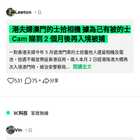
Lawton
1 日
港夫婦澳門的士拾相機 據為己有被的士
Cam 睇到 2 個月後再入境被捕
一對香港夫婦今年 5 月遊澳門乘的士拾獲他人遺留相機及電
池，拾遺不報並帶返香港自用。兩人本月 2 日經港珠澳大橋再
閱讀全文
次入境澳門時，被治安警察局...
531
75
分享
↗
3C科技
家居無線
Vin
1 日