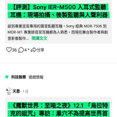
【評測】Sony IER-M500 入耳式監聽
耳機：現場拍攝、後製監聽與人聲利器
談到專業混音專用的聲音監聽耳機，Sony 經典 MDR-7506 到
MDR-M1 專業錄音室耳機都為人熟悉。而現在舞台製作者與創
閱讀全文
意影像製作...
36
4
分享
↗
科技娛樂
遊戲情報
天恩
1 日
《魔獸世界：至暗之夜》12.1 「烏拉特
克的詛咒」專訪：巢穴不為提高世界首