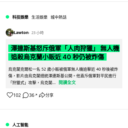
科技娛樂
生活娛樂
城中熱話
Lawton
23 小時
澤連斯基怒斥俄軍「人肉狩獵」 無人機
追殺烏克蘭小販近 40 秒仍被炸傷
烏克蘭克爾松一名 52 歲小販被俄軍無人機追擊近 40 秒後被炸
傷，影片由烏克蘭總統澤連斯基公開。他直斥俄軍對平民進行
閱讀全文
「狩獵式」攻擊，烏克蘭...
102
36
分享
↗
人工智能