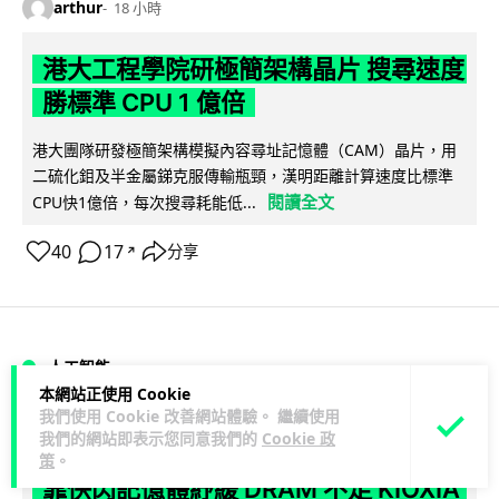
arthur
18 小時
港大工程學院研極簡架構晶片 搜尋速度
勝標準 CPU 1 億倍
港大團隊研發極簡架構模擬內容尋址記憶體（CAM）晶片，用
二硫化鉬及半金屬銻克服傳輸瓶頸，漢明距離計算速度比標準
閱讀全文
CPU快1億倍，每次搜尋耗能低...
40
17
分享
↗
人工智能
本網站正使用 Cookie
我們使用 Cookie 改善網站體驗。 繼續使用
Lawton
1 日
我們的網站即表示您同意我們的
Cookie 政
策
。
靠快閃記憶體紓緩 DRAM 不足 KIOXIA