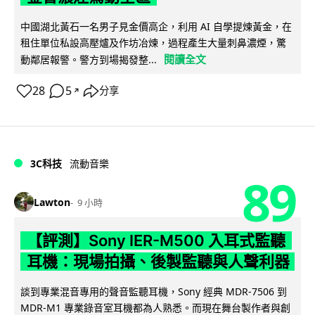
中國湖北黃石一名男子見金價高企，利用 AI 自學提煉黃金，在
租住單位私設高壓爐及作坊冶煉，過程產生大量刺鼻濃煙，驚
閱讀全文
動鄰居報警。警方到場揭發整...
28
5
分享
↗
3C科技
流動音樂
89
Lawton
9 小時
【評測】Sony IER-M500 入耳式監聽
耳機：現場拍攝、後製監聽與人聲利器
談到專業混音專用的聲音監聽耳機，Sony 經典 MDR-7506 到
MDR-M1 專業錄音室耳機都為人熟悉。而現在舞台製作者與創