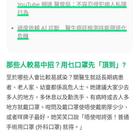
YouTube 頻道 醫管局：不容忍侵犯病人私隱
行為
過度依賴 AI 診斷 醫生癌症檢測技能現退化
危機
那些人較易中招？用乜口罩先「頂到」?
至於哪些人會比較易感染？關醫生就話長期病患
者、老人家、幼童都係高危人士。她建議大家少去
多人的地方，多休息以及勤洗手、有病時或去人多
地方就戴口罩。咁問及戴口罩使唔使戴啲厚少少、
或者咩牌子最好，她笑笑口說「唔使咁誇張！普通
手術用口罩 (外科口罩) 就得。」