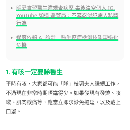
明愛實習醫生違規查病歷 事後清空個人 IG,
YouTube 頻道 醫管局：不容忍侵犯病人私隱
行為
過度依賴 AI 診斷 醫生癌症檢測技能現退化
危機
1. 有咳一定要睇醫生
平時有咳，大家都可能「隊」枝珮夫人繼續工作，
不過現在非常時期唔講得少。如果發現有發燒、咳
嗽、肌肉酸痛等，應當立即求診免拖延，以及戴上
口罩。