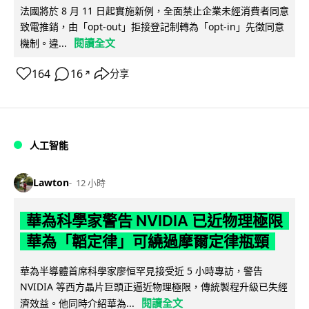
法國將於 8 月 11 日起實施新例，全面禁止企業未經消費者同意
致電推銷，由「opt-out」拒接登記制轉為「opt-in」先徵同意
閱讀全文
機制。違...
164
16
分享
↗
人工智能
Lawton
12 小時
華為科學家警告 NVIDIA 已近物理極限
華為「韜定律」可繞過摩爾定律瓶頸
華為半導體首席科學家廖恒罕見接受近 5 小時專訪，警告
NVIDIA 等西方晶片巨頭正逼近物理極限，傳統製程升級已失經
閱讀全文
濟效益。他同時介紹華為...