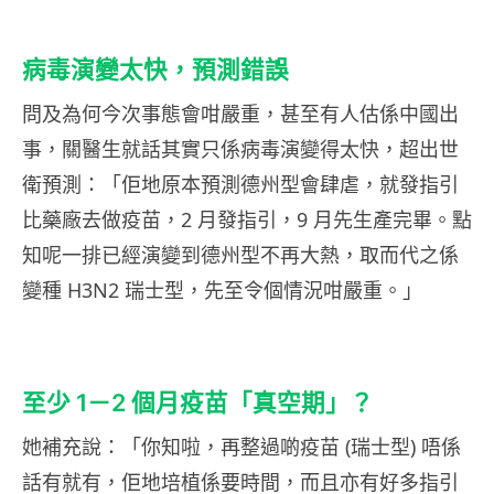
病毒演變太快，預測錯誤
問及為何今次事態會咁嚴重，甚至有人估係中國出
事，關醫生就話其實只係病毒演變得太快，超出世
衛預測：「佢地原本預測德州型會肆虐，就發指引
比藥廠去做疫苗，2 月發指引，9 月先生產完畢。點
知呢一排已經演變到德州型不再大熱，取而代之係
變種 H3N2 瑞士型，先至令個情況咁嚴重。」
至少 1－2 個月疫苗「真空期」？
她補充說：「你知啦，再整過啲疫苗 (瑞士型) 唔係
話有就有，佢地培植係要時間，而且亦有好多指引