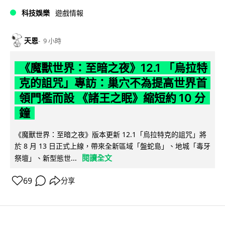
科技娛樂
遊戲情報
天恩
9 小時
《魔獸世界：至暗之夜》12.1 「烏拉特
克的詛咒」專訪：巢穴不為提高世界首
領門檻而設 《諸王之眠》縮短約 10 分
鐘
《魔獸世界：至暗之夜》版本更新 12.1「烏拉特克的詛咒」將
於 8 月 13 日正式上線，帶來全新區域「盤蛇島」、地城「毒牙
閱讀全文
祭壇」、新型態世...
69
分享