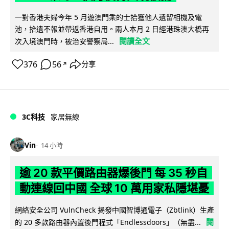
一對香港夫婦今年 5 月遊澳門乘的士拾獲他人遺留相機及電
池，拾遺不報並帶返香港自用。兩人本月 2 日經港珠澳大橋再
閱讀全文
次入境澳門時，被治安警察局...
376
56
分享
↗
3C科技
家居無線
Vin
14 小時
逾 20 款平價路由器爆後門 每 35 秒自
動連線回中國 全球 10 萬用家私隱堪憂
網絡安全公司 VulnCheck 揭發中國智博通電子（Zbtlink）生產
閱
的 20 多款路由器內置後門程式「Endlessdoors」（無盡...