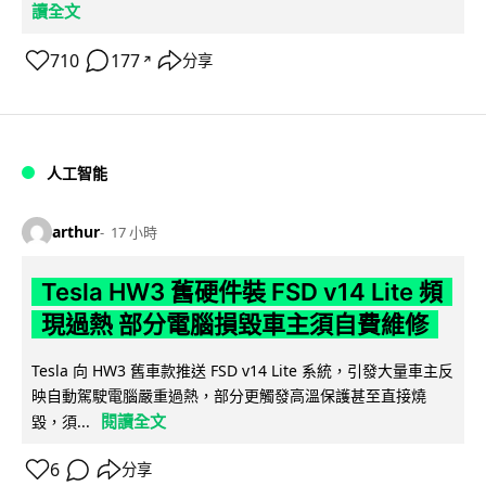
讀全文
710
177
分享
↗
人工智能
arthur
17 小時
Tesla HW3 舊硬件裝 FSD v14 Lite 頻
現過熱 部分電腦損毀車主須自費維修
Tesla 向 HW3 舊車款推送 FSD v14 Lite 系統，引發大量車主反
映自動駕駛電腦嚴重過熱，部分更觸發高溫保護甚至直接燒
閱讀全文
毀，須...
6
分享