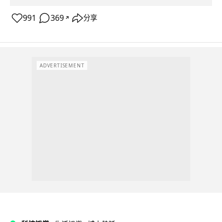
991
369
分享
↗
ADVERTISEMENT