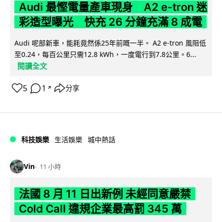
Audi 最慳電量產車現身 A2 e-tron 迷
彩造型曝光 快充 26 分鐘充滿 8 成電
Audi 呢部新車，能耗竟然係25年前嘅一半。 A2 e-tron 風阻低
至0.24，每百公里只需12.8 kWh，一度電行到7.8公里。6...
閱讀全文
5
1
分享
↗
科技娛樂
生活娛樂
城中熱話
Vin
11 小時
法國 8 月 11 日出新例 未經同意嚴禁
Cold Call 違規企業最高罰 345 萬