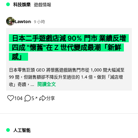
科技娛樂
遊戲情報
Lawton
9 小時
日本二手遊戲店減 90% 門市 業績反增
四成 "懷舊"在 Z 世代變成最潮「新鮮
感」
日本零售巨頭 GEO 將懷舊遊戲銷售門市從 1,000 間大幅減至
99 間，但銷售額卻不降反升至過往的 1.4 倍。做到「減店增
閱讀全文
收」奇蹟，...
104
5
分享
↗
人工智能