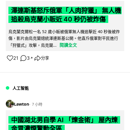
澤連斯基怒斥俄軍「人肉狩獵」 無人機
追殺烏克蘭小販近 40 秒仍被炸傷
烏克蘭克爾松一名 52 歲小販被俄軍無人機追擊近 40 秒後被炸
傷，影片由烏克蘭總統澤連斯基公開。他直斥俄軍對平民進行
閱讀全文
「狩獵式」攻擊，烏克蘭...
21
3
分享
↗
人工智能
Lawton
7 小時
中國湖北男自學 AI 「煉金術」 屋內煉
金冒濃煙驚動全區