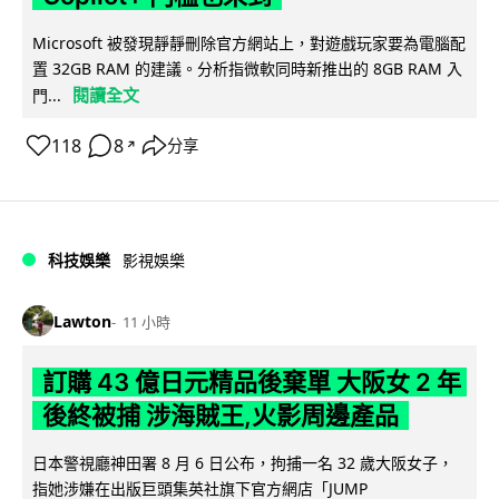
Microsoft 被發現靜靜刪除官方網站上，對遊戲玩家要為電腦配
置 32GB RAM 的建議。分析指微軟同時新推出的 8GB RAM 入
閱讀全文
門...
118
8
分享
↗
科技娛樂
影視娛樂
Lawton
11 小時
訂購 43 億日元精品後棄單 大阪女 2 年
後終被捕 涉海賊王,火影周邊產品
日本警視廳神田署 8 月 6 日公布，拘捕一名 32 歲大阪女子，
指她涉嫌在出版巨頭集英社旗下官方網店「JUMP