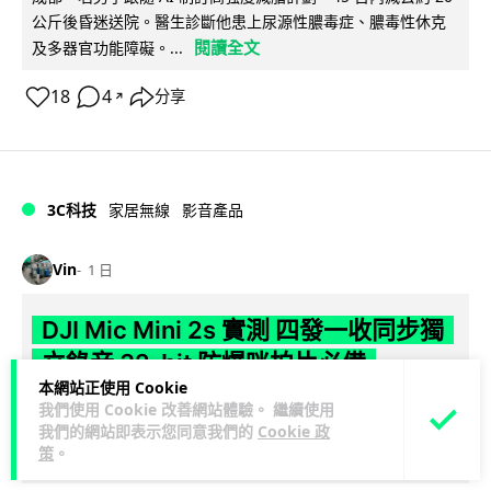
公斤後昏迷送院。醫生診斷他患上尿源性膿毒症、膿毒性休克
閱讀全文
及多器官功能障礙。...
18
4
分享
↗
3C科技
家居無線
影音產品
Vin
1 日
DJI Mic Mini 2s 實測 四發一收同步獨
立錄音 32-bit 防爆咪拍片必備
本網站正使用 Cookie
DJI 最新推出的 Mic Mini 2s 無線咪支援「四發一收」分軌錄
我們使用 Cookie 改善網站體驗。 繼續使用
我們的網站即表示您同意我們的
Cookie 政
音，並首度下放 32-bit Float 浮點內錄功能。本文經實測其...
策
。
閱讀全文