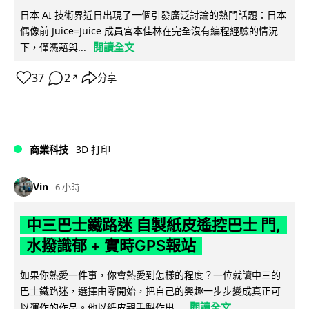
日本 AI 技術界近日出現了一個引發廣泛討論的熱門話題：日本
偶像前 Juice=Juice 成員宮本佳林在完全沒有編程經驗的情況
閱讀全文
下，僅憑藉與...
37
2
分享
↗
商業科技
3D 打印
Vin
6 小時
中三巴士鐵路迷 自製紙皮遙控巴士 門,
水撥識郁 + 實時GPS報站
如果你熱愛一件事，你會熱愛到怎樣的程度？一位就讀中三的
巴士鐵路迷，選擇由零開始，把自己的興趣一步步變成真正可
閱讀全文
以運作的作品。他以紙皮親手製作出...