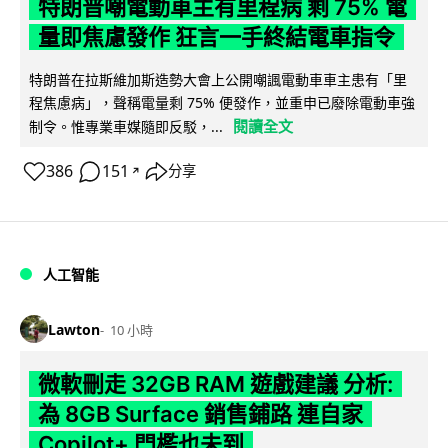
特朗普嘲電動車主有里程病 剩 75% 電
量即焦慮發作 狂言一手終結電車指令
特朗普在拉斯維加斯造勢大會上公開嘲諷電動車車主患有「里
程焦慮病」，聲稱電量剩 75% 便發作，並重申已廢除電動車強
閱讀全文
制令。惟專業車媒隨即反駁，...
386
151
分享
↗
人工智能
Lawton
10 小時
微軟刪走 32GB RAM 遊戲建議 分析:
為 8GB Surface 銷售鋪路 連自家
Copilot+ 門檻也未到