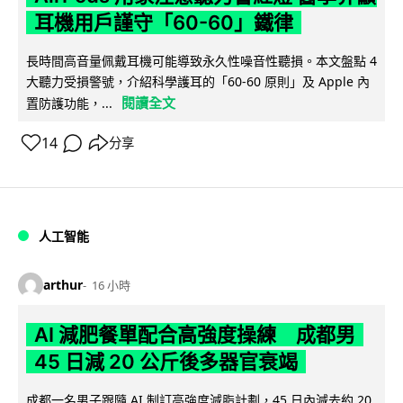
耳機用戶謹守「60-60」鐵律
長時間高音量佩戴耳機可能導致永久性噪音性聽損。本文盤點 4
大聽力受損警號，介紹科學護耳的「60-60 原則」及 Apple 內
閱讀全文
置防護功能，...
14
分享
人工智能
arthur
16 小時
AI 減肥餐單配合高強度操練 成都男
45 日減 20 公斤後多器官衰竭
成都一名男子跟隨 AI 制訂高強度減脂計劃，45 日內減去約 20