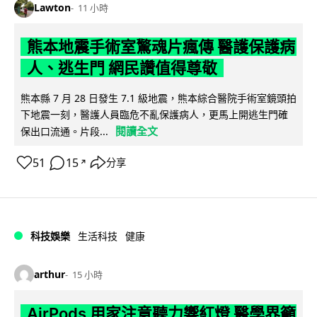
Lawton
11 小時
熊本地震手術室驚魂片瘋傳 醫護保護病
人、逃生門 網民讚值得尊敬
熊本縣 7 月 28 日發生 7.1 級地震，熊本綜合醫院手術室鏡頭拍
下地震一刻，醫護人員臨危不亂保護病人，更馬上開逃生門確
閱讀全文
保出口流通。片段...
51
15
分享
↗
科技娛樂
生活科技
健康
arthur
15 小時
AirPods 用家注意聽力響紅燈 醫學界籲