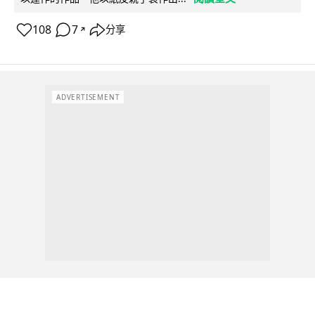
108
7
分享
↗
ADVERTISEMENT