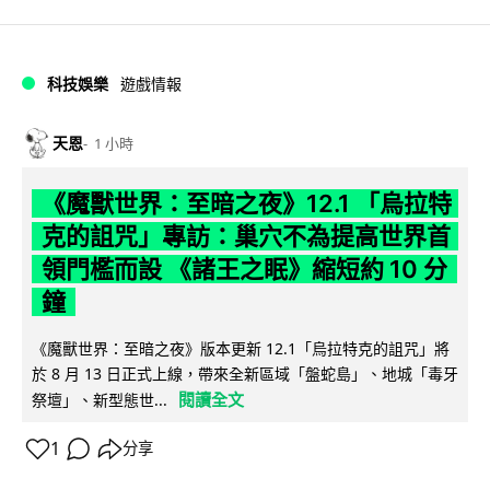
科技娛樂
遊戲情報
天恩
1 小時
《魔獸世界：至暗之夜》12.1 「烏拉特
克的詛咒」專訪：巢穴不為提高世界首
領門檻而設 《諸王之眠》縮短約 10 分
鐘
《魔獸世界：至暗之夜》版本更新 12.1「烏拉特克的詛咒」將
於 8 月 13 日正式上線，帶來全新區域「盤蛇島」、地城「毒牙
閱讀全文
祭壇」、新型態世...
1
分享