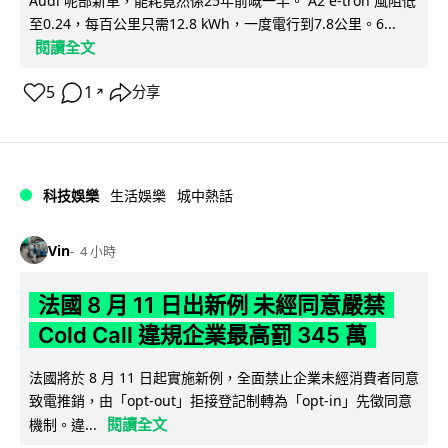
Audi 呢部新車，能耗竟然係25年前嘅一半。 A2 e-tron 風阻低
至0.24，每百公里只需12.8 kWh，一度電行到7.8公里。6...
閱讀全文
5
1
分享
↗
科技娛樂
生活娛樂
城中熱話
Vin
4 小時
法國 8 月 11 日出新例 未經同意嚴禁
Cold Call 違規企業最高罰 345 萬
法國將於 8 月 11 日起實施新例，全面禁止企業未經消費者同意
致電推銷，由「opt-out」拒接登記制轉為「opt-in」先徵同意
閱讀全文
機制。違...