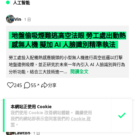
人工智能
Vin
1 日
地盤偷吸煙難逃高空法眼 勞工處出動熱
感無人機 擬加 AI 人臉識別精準執法
勞工處投入配備熱感應鏡頭的小型無人機進行高空巡邏以打擊
地盤違例吸煙，並正研究於未來一年內引入 AI 人臉識別與行為
閱讀全文
分析功能，結合三大技術進一...
245
55
分享
↗
本網站正使用 Cookie
我們使用 Cookie 改善網站體驗。 繼續使用
人工智能
我們的網站即表示您同意我們的
Cookie 政
策
。
Lawton
1 日