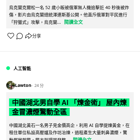
烏克蘭克爾松一名 52 歲小販被俄軍無人機追擊近 40 秒後被炸
傷，影片由烏克蘭總統澤連斯基公開。他直斥俄軍對平民進行
閱讀全文
「狩獵式」攻擊，烏克蘭...
分享
人工智能
Lawton
24 分
中國湖北男自學 AI 「煉金術」 屋內煉
金冒濃煙驚動全區
中國湖北黃石一名男子見金價高企，利用 AI 自學提煉黃金，在
租住單位私設高壓爐及作坊冶煉，過程產生大量刺鼻濃煙，驚
閱讀全文
動鄰居報警。警方到場揭發整...