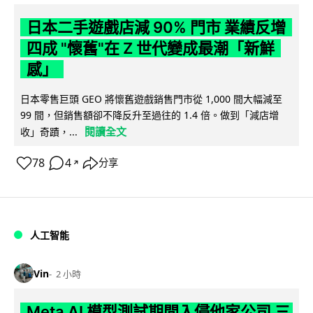
日本二手遊戲店減 90% 門市 業績反增
四成 "懷舊"在 Z 世代變成最潮「新鮮
感」
日本零售巨頭 GEO 將懷舊遊戲銷售門市從 1,000 間大幅減至
99 間，但銷售額卻不降反升至過往的 1.4 倍。做到「減店增
閱讀全文
收」奇蹟，...
78
4
分享
↗
人工智能
Vin
2 小時
Meta AI 模型測試期間入侵他家公司 三