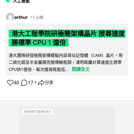
人工智能
arthur
11 小時
港大工程學院研極簡架構晶片 搜尋速度
勝標準 CPU 1 億倍
港大團隊研發極簡架構模擬內容尋址記憶體（CAM）晶片，用
二硫化鉬及半金屬銻克服傳輸瓶頸，漢明距離計算速度比標準
閱讀全文
CPU快1億倍，每次搜尋耗能低...
40
17
分享
↗
ADVERTISEMENT