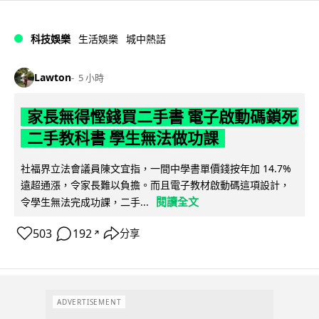
科技娛樂
生活娛樂
城中熱話
Lawton
5 小時
家長無得慳錢買二手書 電子啟動碼鎖死
二手教科書 學生無法做功課
社福界立法會議員陳文宜指，一間中學書單價錢按年加 14.7%
遠超通漲，令家長難以負擔。而且電子教材啟動碼這項設計，
閱讀全文
令學生無法完成功課，二手...
503
192
分享
↗
ADVERTISEMENT