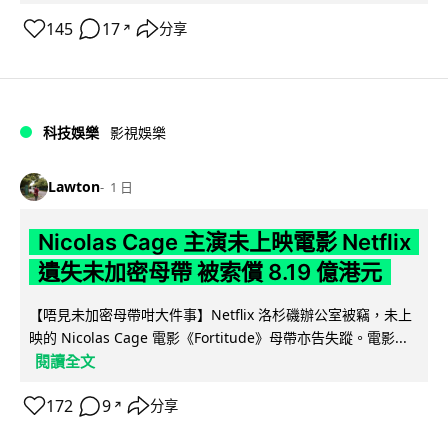
145
17
分享
↗
科技娛樂
影視娛樂
Lawton
1 日
Nicolas Cage 主演未上映電影 Netflix
遺失未加密母帶 被索償 8.19 億港元
【唔見未加密母帶咁大件事】Netflix 洛杉磯辦公室被竊，未上
映的 Nicolas Cage 電影《Fortitude》母帶亦告失蹤。電影...
閱讀全文
172
9
分享
↗