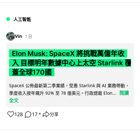
人工智能
Vin
1 日
Elon Musk: SpaceX 將挑戰萬億年收
入 目標明年數據中心上太空 Starlink 覆
蓋全球170國
SpaceX 公佈最新第二季業績，受惠 Starlink 與 AI 業務帶動，
閱讀
季度收入按年飆升 92% 至 78 億美元。行政總裁 Elon...
全文
128
17
分享
↗