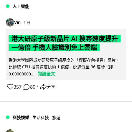
人工智能
Vin
1 日
港大研原子級新晶片 AI 搜尋速度提升
一億倍 手機人臉識別免上雲端
香港大學團隊成功研發原子級厚度的「模擬存內搜尋」晶片，
比傳統 CPU 搜尋速度快約 1 億倍，延遲低至 36 皮秒（即
閱讀全文
0.00000000...
357
80
分享
↗
科技娛樂
生活科技
旅遊