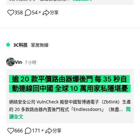
358
54
分享
↗
3C科技
家居無線
Vin
7 小時
逾 20 款平價路由器爆後門 每 35 秒自
動連線回中國 全球 10 萬用家私隱堪憂
網絡安全公司 VulnCheck 揭發中國智博通電子（Zbtlink）生產
閱
的 20 多款路由器內置後門程式「Endlessdoors」（無盡...
讀全文
666
171
分享
↗