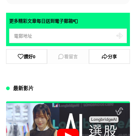
📮
更多精彩文章每日送到電子郵箱
讚好
0
看留言
分享
最新影片