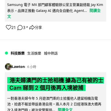
Samsung 電子 MX 部門顧客體驗辦公室主管兼副總裁 Jay Kim
閱讀全
表示，品牌正推動 Galaxy AI 邁向全自動化 Agent...
文
21
3
分享
↗
科技娛樂
生活娛樂
城中熱話
Lawton
6 小時
港夫婦澳門的士拾相機 據為己有被的士
Cam 睇到 2 個月後再入境被捕
一對香港夫婦今年 5 月遊澳門乘的士拾獲他人遺留相機及電
池，拾遺不報並帶返香港自用。兩人本月 2 日經港珠澳大橋再
閱讀全文
次入境澳門時，被治安警察局...