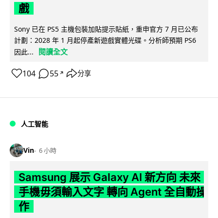
戲
Sony 已在 PS5 主機包裝加貼提示貼紙，重申官方 7 月已公布
計劃：2028 年 1 月起停產新遊戲實體光碟。分析師預期 PS6
閱讀全文
因此...
104
55
分享
↗
人工智能
Vin
6 小時
Samsung 展示 Galaxy AI 新方向 未來
手機毋須輸入文字 轉向 Agent 全自動操
作