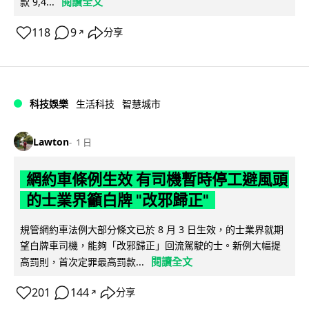
閱讀全文
款 9,4...
118
9
分享
↗
科技娛樂
生活科技
智慧城市
Lawton
1 日
網約車條例生效 有司機暫時停工避風頭
的士業界籲白牌 "改邪歸正"
規管網約車法例大部分條文已於 8 月 3 日生效，的士業界就期
望白牌車司機，能夠「改邪歸正」回流駕駛的士。新例大幅提
閱讀全文
高罰則，首次定罪最高罰款...
201
144
分享
↗