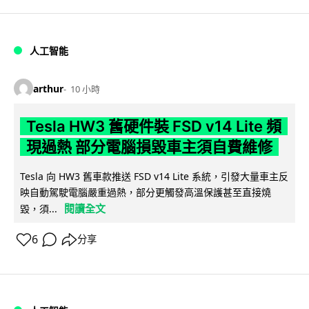
人工智能
arthur
10 小時
Tesla HW3 舊硬件裝 FSD v14 Lite 頻
現過熱 部分電腦損毀車主須自費維修
Tesla 向 HW3 舊車款推送 FSD v14 Lite 系統，引發大量車主反
映自動駕駛電腦嚴重過熱，部分更觸發高溫保護甚至直接燒
閱讀全文
毀，須...
6
分享