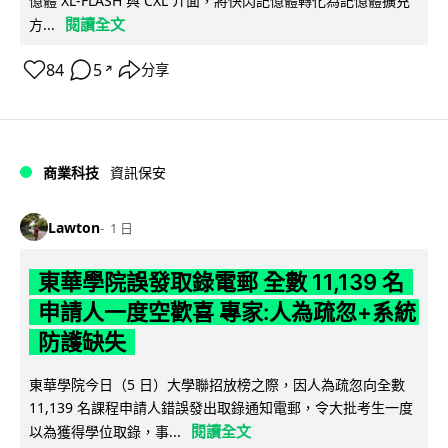
憶體 XL-FLASH 與 CXL 介面，將快閃記憶體轉化為記憶體擴充
閱讀全文
方...
84
5
分享
↗
商業科技
資訊保安
Lawton
1 日
東華學院誤發取錄電郵 全數 11,139 名
申請人一度空歡喜 專家:人為疏忽+系統
防護缺失
東華學院今日（5 日）大學聯招放榜之際，因人為疏忽向全數
11,139 名課程申請人錯誤發出取錄通知電郵，令大批考生一度
閱讀全文
以為獲得學位取錄，事...