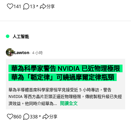
141
13
分享
↗
人工智能
Lawton
4 小時
華為科學家警告 NVIDIA 已近物理極限
華為「韜定律」可繞過摩爾定律瓶頸
華為半導體首席科學家廖恒罕見接受近 5 小時專訪，警告
NVIDIA 等西方晶片巨頭正逼近物理極限，傳統製程升級已失經
閱讀全文
濟效益。他同時介紹華為...
860
338
分享
↗