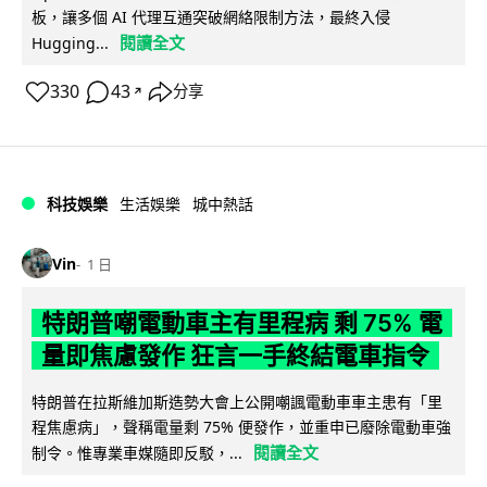
板，讓多個 AI 代理互通突破網絡限制方法，最終入侵
閱讀全文
Hugging...
330
43
分享
↗
科技娛樂
生活娛樂
城中熱話
Vin
1 日
特朗普嘲電動車主有里程病 剩 75% 電
量即焦慮發作 狂言一手終結電車指令
特朗普在拉斯維加斯造勢大會上公開嘲諷電動車車主患有「里
程焦慮病」，聲稱電量剩 75% 便發作，並重申已廢除電動車強
閱讀全文
制令。惟專業車媒隨即反駁，...