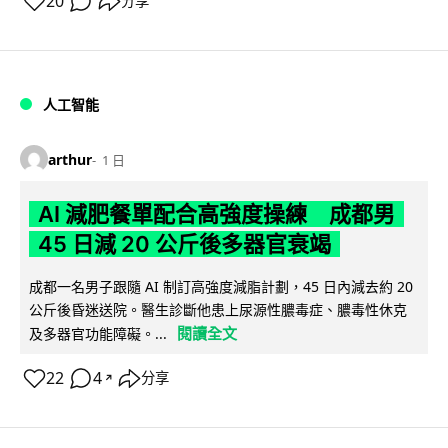
20
分享
人工智能
arthur
1 日
AI 減肥餐單配合高強度操練 成都男
45 日減 20 公斤後多器官衰竭
成都一名男子跟隨 AI 制訂高強度減脂計劃，45 日內減去約 20
公斤後昏迷送院。醫生診斷他患上尿源性膿毒症、膿毒性休克
閱讀全文
及多器官功能障礙。...
22
4
分享
↗