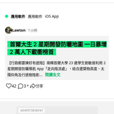
iOS App
應用軟件
應用軟件
Lawton
7 小時
首爾大生 2 星期開發防曬地圖 一日暴增
2 萬人下載衝榜首
【行路都要揀好有遮陰】南韓首爾大學 23 歲學生劉敏俊利用 2
星期開發防曬導航 App「走向陰涼處」，結合建築物高度、太
閱讀全文
陽仰角及行道樹陰影...
42
3
分享
↗
ADVERTISEMENT