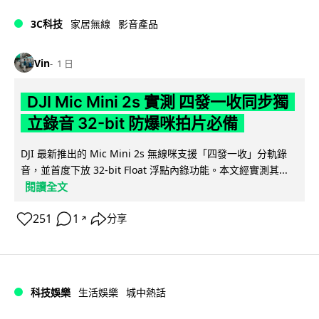
3C科技
家居無線
影音產品
Vin
1 日
DJI Mic Mini 2s 實測 四發一收同步獨
立錄音 32-bit 防爆咪拍片必備
DJI 最新推出的 Mic Mini 2s 無線咪支援「四發一收」分軌錄
音，並首度下放 32-bit Float 浮點內錄功能。本文經實測其...
閱讀全文
251
1
分享
↗
科技娛樂
生活娛樂
城中熱話