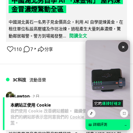
中國湖北男自學 AI 「煉金術」 屋內煉
金冒濃煙驚動全區
中國湖北黃石一名男子見金價高企，利用 AI 自學提煉黃金，在
租住單位私設高壓爐及作坊冶煉，過程產生大量刺鼻濃煙，驚
閱讀全文
動鄰居報警。警方到場揭發整...
×
110
7
分享
↗
3C科技
流動音樂
89
Lawton
2 日
本網站正使用 Cookie
我們使用 Cookie 改善網站體驗。 繼續使用
【評測】Sony IER-M500 入耳式監聽
🎵
⛶
我們的網站即表示您同意我們的
Cookie 政
耳機：現場拍攝、後製監聽與人聲利器
策
。
📖 詳細評測
→