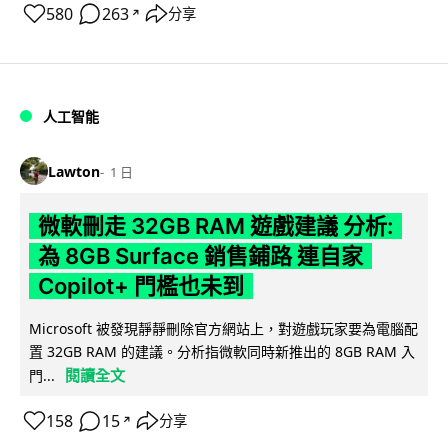
580
263
分享
↗
人工智能
Lawton
1 日
微軟刪走 32GB RAM 遊戲建議 分析:
為 8GB Surface 銷售鋪路 連自家
Copilot+ 門檻也未到
Microsoft 被發現靜靜刪除官方網站上，對遊戲玩家要為電腦配
置 32GB RAM 的建議。分析指微軟同時新推出的 8GB RAM 入
閱讀全文
門...
158
15
分享
↗