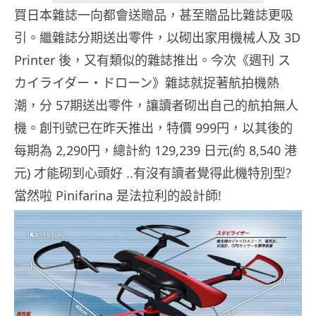
買日本雜誌一向都會送贈品，甚至贈品比雜誌更吸
引。繼雜誌分期送出零件，以砌出家用機械人及 3D
Printer 後，又有類似的雜誌推出。今次《週刊 ス
カイライダー・ドローン》雜誌就捉著航拍機熱
潮，分 57期送出零件，讓讀者砌出自己的航拍無人
機。創刊號已在昨天推出，特價 999円，以其後的
每期為 2,290円，總計約 129,239 日元(約 8,540 港
元) 才能砌到心頭好 ..有沒有讀者覺得此機特別型?
當然啦 Pinifarina 是法拉利的設計師!