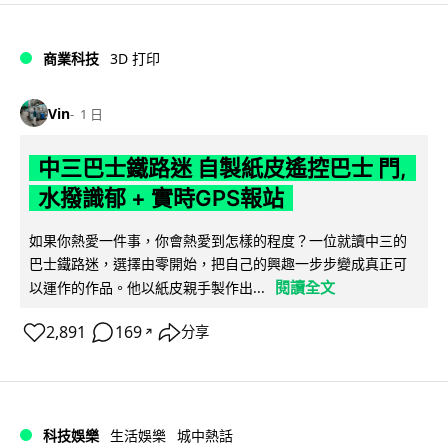
商業科技
3D 打印
Vin
1 日
中三巴士鐵路迷 自製紙皮遙控巴士 門,
水撥識郁 + 實時GPS報站
如果你熱愛一件事，你會熱愛到怎樣的程度？一位就讀中三的
巴士鐵路迷，選擇由零開始，把自己的興趣一步步變成真正可
閱讀全文
以運作的作品。他以紙皮親手製作出...
2,891
169
分享
↗
科技娛樂
生活娛樂
城中熱話