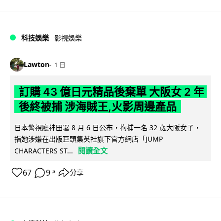
科技娛樂
影視娛樂
Lawton
1 日
訂購 43 億日元精品後棄單 大阪女 2 年
後終被捕 涉海賊王,火影周邊產品
日本警視廳神田署 8 月 6 日公布，拘捕一名 32 歲大阪女子，
指她涉嫌在出版巨頭集英社旗下官方網店「JUMP
閱讀全文
CHARACTERS ST...
67
9
分享
↗