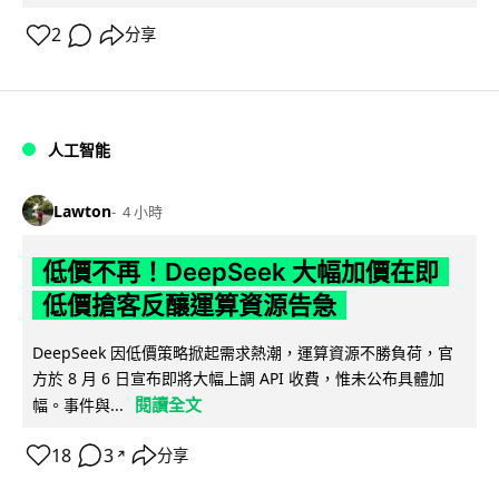
2
分享
人工智能
Lawton
4 小時
低價不再！DeepSeek 大幅加價在即
低價搶客反釀運算資源告急
DeepSeek 因低價策略掀起需求熱潮，運算資源不勝負荷，官
方於 8 月 6 日宣布即將大幅上調 API 收費，惟未公布具體加
閱讀全文
幅。事件與...
18
3
分享
↗