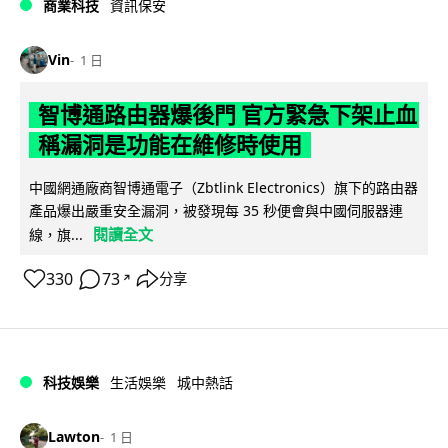
商業科技
資訊保安
Vin
1 日
智博通路由器爆後門 官方緊急下架止血
稱漏洞是功能在維修時使用
中國網通廠商智博通電子（Zbtlink Electronics）旗下的路由器
產品爆出嚴重安全漏洞，被發現每 35 秒便會與中國伺服器連
閱讀全文
線，旗...
330
73
分享
↗
科技娛樂
生活娛樂
城中熱話
Lawton
1 日