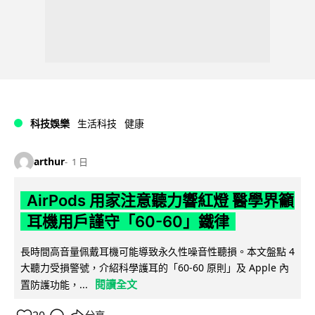
科技娛樂
生活科技
健康
arthur
1 日
AirPods 用家注意聽力響紅燈 醫學界籲
耳機用戶謹守「60-60」鐵律
長時間高音量佩戴耳機可能導致永久性噪音性聽損。本文盤點 4
大聽力受損警號，介紹科學護耳的「60-60 原則」及 Apple 內
閱讀全文
置防護功能，...