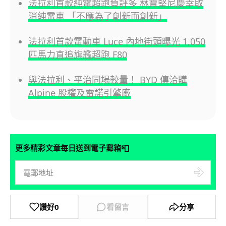
法拉利首款純電超跑負評多 林寶堅尼慶幸取
消純電車 「不應為了創新而創新」
法拉利首款電動車 Luce 內地街頭曝光 1,050
匹馬力直追旗艦超跑 F80
與法拉利、平治同場較量！ BYD 傳洽購
Alpine 股權及雷諾引擎廠
📮
更多精彩文章每日送到電子郵箱
讚好
0
看留言
分享