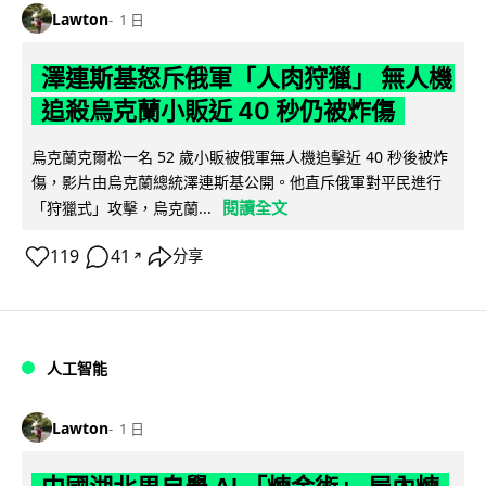
Lawton
1 日
澤連斯基怒斥俄軍「人肉狩獵」 無人機
追殺烏克蘭小販近 40 秒仍被炸傷
烏克蘭克爾松一名 52 歲小販被俄軍無人機追擊近 40 秒後被炸
傷，影片由烏克蘭總統澤連斯基公開。他直斥俄軍對平民進行
閱讀全文
「狩獵式」攻擊，烏克蘭...
119
41
分享
↗
人工智能
Lawton
1 日