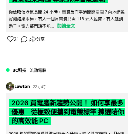
你信唔信冷氣長開 24 小時，電費反而平過開開關關？內地網民
實測結果兩極，有人一個月電費只需 118 元人民幣，有人飆到
閱讀全文
過千。電力部門話不能...
21
分享
3C科技
流動電腦
Lawton
22 小時
2026 買電腦新趨勢公開！ 如何享最多
優惠 從極致便攜到電競標竿 揀選啱你
的高效能 PC
2026 年的電腦選購基準已經全面升級。除了基本效能，「極致