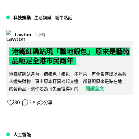
科技娛樂
生活娛樂
城中熱話
Lawton
2 小時
港鐵紅磡站現「黐地銀包」 原來是藝術
品呃足全港市民兩年
港鐵紅磡站月台一個銀色「銀包」多年來一再令乘客誤以為有
人遺失財物，事主原本打算拾起交還，卻發現原來是黏在地上
閱讀全文
的藝術品。這件名為《失而復得》的...
80
3
分享
↗
人工智能