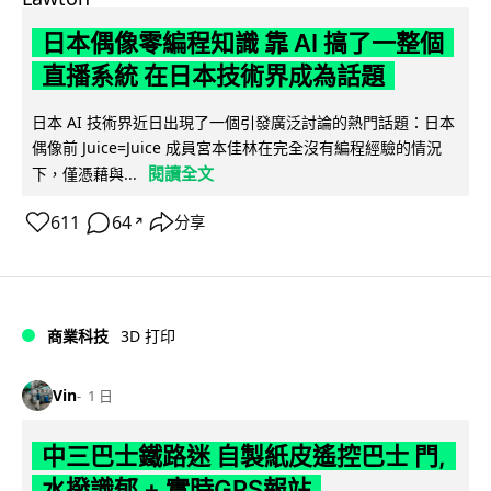
日本偶像零編程知識 靠 AI 搞了一整個
直播系統 在日本技術界成為話題
日本 AI 技術界近日出現了一個引發廣泛討論的熱門話題：日本
偶像前 Juice=Juice 成員宮本佳林在完全沒有編程經驗的情況
閱讀全文
下，僅憑藉與...
611
64
分享
↗
商業科技
3D 打印
Vin
1 日
中三巴士鐵路迷 自製紙皮遙控巴士 門,
水撥識郁 + 實時GPS報站