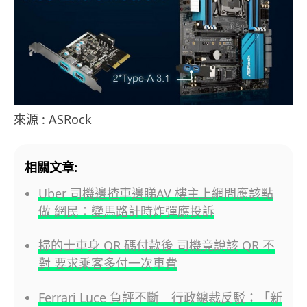
來源 : ASRock
相關文章:
Uber 司機邊揸車邊睇AV 樓主上網問應該點
做 網民：變馬路計時炸彈應投訴
掃的士車身 QR 碼付款後 司機竟說該 QR 不
對 要求乘客多付一次車費
Ferrari Luce 負評不斷 行政總裁反駁：「新