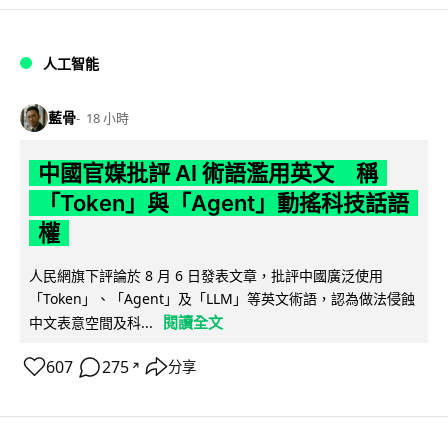
人工智能
藍骨
18 小時
中國官媒批評 AI 術語濫用英文 稱
「Token」與「Agent」動搖科技話語
權
人民網旗下評論於 8 月 6 日發表文章，批評中國廣泛使用
「Token」、「Agent」及「LLM」等英文術語，認為做法侵蝕
閱讀全文
中文表意空間及科...
607
275
分享
↗