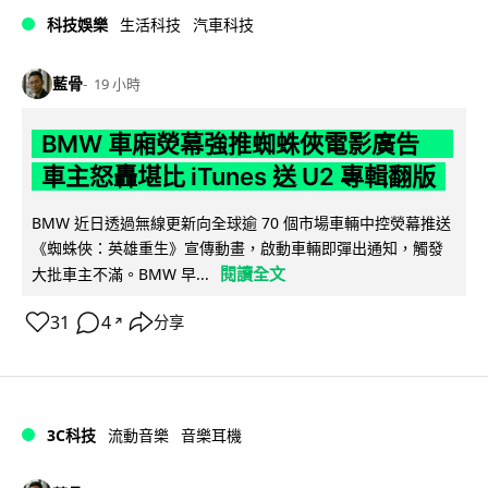
科技娛樂
生活科技
汽車科技
藍骨
19 小時
BMW 車廂熒幕強推蜘蛛俠電影廣告
車主怒轟堪比 iTunes 送 U2 專輯翻版
BMW 近日透過無線更新向全球逾 70 個市場車輛中控熒幕推送
《蜘蛛俠：英雄重生》宣傳動畫，啟動車輛即彈出通知，觸發
閱讀全文
大批車主不滿。BMW 早...
31
4
分享
↗
3C科技
流動音樂
音樂耳機