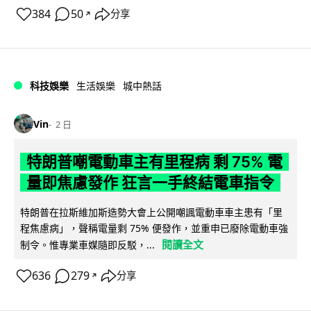
384
50
分享
↗
科技娛樂
生活娛樂
城中熱話
Vin
2 日
特朗普嘲電動車主有里程病 剩 75% 電
量即焦慮發作 狂言一手終結電車指令
特朗普在拉斯維加斯造勢大會上公開嘲諷電動車車主患有「里
程焦慮病」，聲稱電量剩 75% 便發作，並重申已廢除電動車強
閱讀全文
制令。惟專業車媒隨即反駁，...
636
279
分享
↗