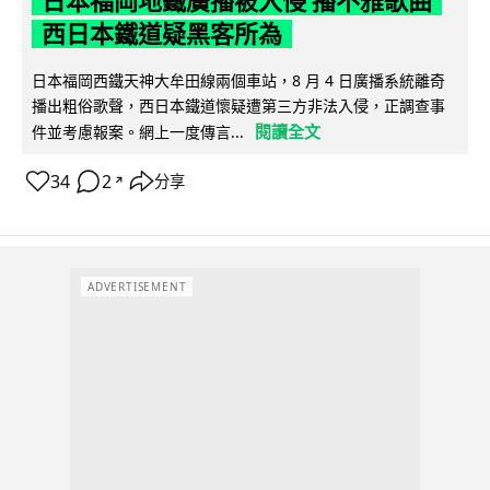
日本福岡地鐵廣播被入侵 播不雅歌曲
西日本鐵道疑黑客所為
日本福岡西鐵天神大牟田線兩個車站，8 月 4 日廣播系統離奇
播出粗俗歌聲，西日本鐵道懷疑遭第三方非法入侵，正調查事
閱讀全文
件並考慮報案。網上一度傳言...
34
2
分享
↗
ADVERTISEMENT