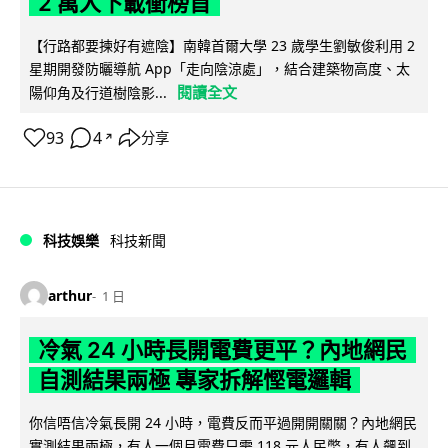
2 萬人下載衝榜首
【行路都要揀好有遮陰】南韓首爾大學 23 歲學生劉敏俊利用 2
星期開發防曬導航 App「走向陰涼處」，結合建築物高度、太
閱讀全文
陽仰角及行道樹陰影...
93
4
分享
↗
科技娛樂
科技新聞
arthur
1 日
冷氣 24 小時長開電費更平？內地網民
自測結果兩極 專家拆解慳電邏輯
你信唔信冷氣長開 24 小時，電費反而平過開開關關？內地網民
實測結果兩極，有人一個月電費只需 118 元人民幣，有人飆到