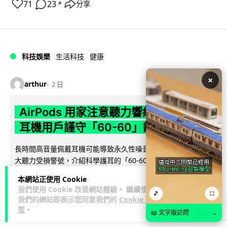
71
23
分享
↗
科技娛樂
生活科技
健康
×
arthur
2 日
AirPods 用家注意聽力響紅燈 醫學界籲
耳機用戶謹守「60-60」鐵律
長時間高音量佩戴耳機可能導致永久性噪音性聽損。本文盤點 4
大聽力受損警號，介紹科學護耳的「60-60 原則」及 Apple 內
閱讀全文
置防護功能，...
本網站正使用 Cookie
我們使用 Cookie 改善網站體驗。 繼續使用
🎵
20
⛶
分享
我們的網站即表示您同意我們的
Cookie 政
策
。
📖 文字版訪問
→