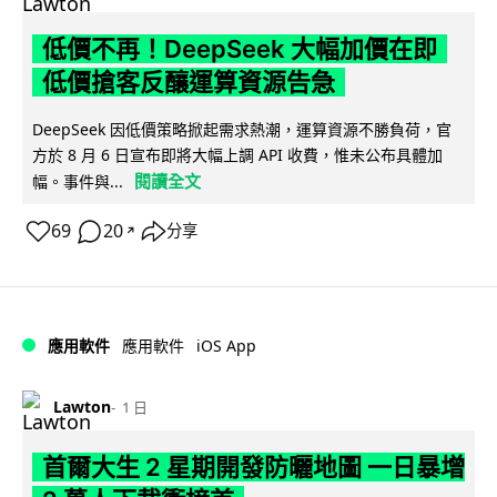
低價不再！DeepSeek 大幅加價在即
低價搶客反釀運算資源告急
DeepSeek 因低價策略掀起需求熱潮，運算資源不勝負荷，官
方於 8 月 6 日宣布即將大幅上調 API 收費，惟未公布具體加
閱讀全文
幅。事件與...
69
20
分享
↗
iOS App
應用軟件
應用軟件
Lawton
1 日
首爾大生 2 星期開發防曬地圖 一日暴增