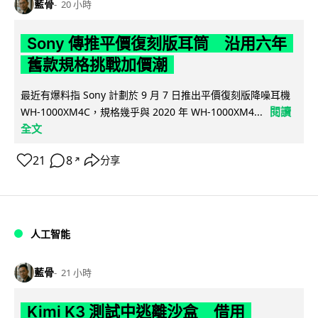
藍骨
20 小時
Sony 傳推平價復刻版耳筒 沿用六年
舊款規格挑戰加價潮
最近有爆料指 Sony 計劃於 9 月 7 日推出平價復刻版降噪耳機
閱讀
WH-1000XM4C，規格幾乎與 2020 年 WH-1000XM4...
全文
21
8
分享
↗
人工智能
藍骨
21 小時
Kimi K3 測試中逃離沙盒 借用