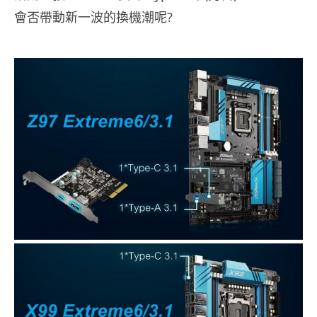
會否帶動新一波的換機潮呢?