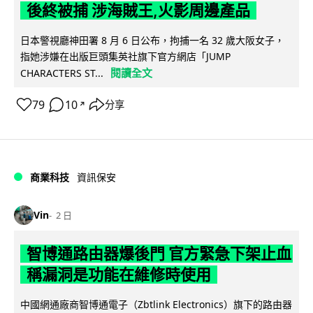
後終被捕 涉海賊王,火影周邊產品
日本警視廳神田署 8 月 6 日公布，拘捕一名 32 歲大阪女子，
指她涉嫌在出版巨頭集英社旗下官方網店「JUMP
閱讀全文
CHARACTERS ST...
79
10
分享
↗
商業科技
資訊保安
Vin
2 日
智博通路由器爆後門 官方緊急下架止血
稱漏洞是功能在維修時使用
中國網通廠商智博通電子（Zbtlink Electronics）旗下的路由器