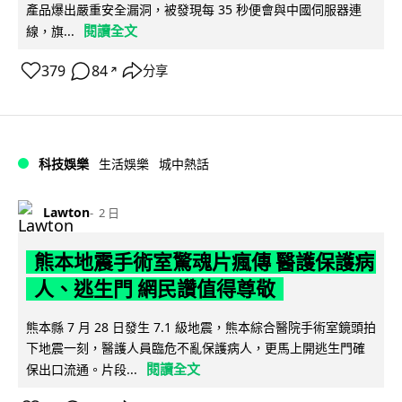
產品爆出嚴重安全漏洞，被發現每 35 秒便會與中國伺服器連
閱讀全文
線，旗...
379
84
分享
↗
科技娛樂
生活娛樂
城中熱話
Lawton
2 日
熊本地震手術室驚魂片瘋傳 醫護保護病
人、逃生門 網民讚值得尊敬
熊本縣 7 月 28 日發生 7.1 級地震，熊本綜合醫院手術室鏡頭拍
下地震一刻，醫護人員臨危不亂保護病人，更馬上開逃生門確
閱讀全文
保出口流通。片段...