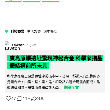
科技娛樂
生活娛樂
城中熱話
Lawton
1 小時
廣島原爆遺址驚現神秘合金 科學家指晶
體結構前所未見
科學家在廣島原爆遺址沙灘樣本中，發現一種從未有記錄的多
元素合金，由鐵、鉻、鎳、錳、鉬及鋁六種金屬混合而成，晶
閱讀全文
體結構獨特。研究由佛羅倫斯大學...
47
11
分享
↗