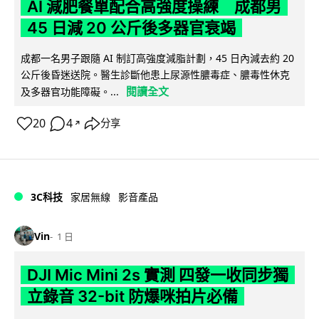
AI 減肥餐單配合高強度操練 成都男
45 日減 20 公斤後多器官衰竭
成都一名男子跟隨 AI 制訂高強度減脂計劃，45 日內減去約 20
公斤後昏迷送院。醫生診斷他患上尿源性膿毒症、膿毒性休克
閱讀全文
及多器官功能障礙。...
20
4
分享
↗
3C科技
家居無線
影音產品
Vin
1 日
DJI Mic Mini 2s 實測 四發一收同步獨
立錄音 32-bit 防爆咪拍片必備