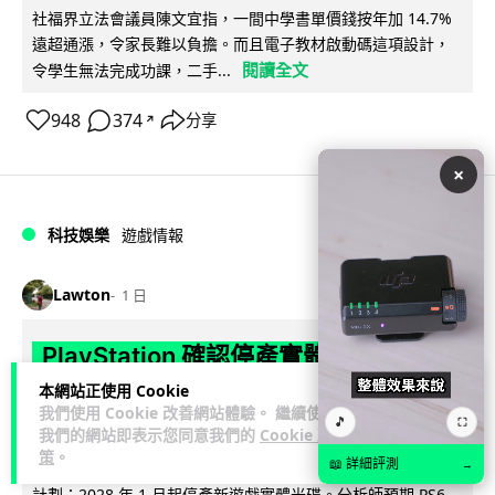
社福界立法會議員陳文宜指，一間中學書單價錢按年加 14.7%
遠超通漲，令家長難以負擔。而且電子教材啟動碼這項設計，
閱讀全文
令學生無法完成功課，二手...
948
374
分享
↗
×
科技娛樂
遊戲情報
Lawton
1 日
PlayStation 確認停產實體光碟 包裝印
出重要通告 2028 年 1 月後不出光碟遊
本網站正使用 Cookie
我們使用 Cookie 改善網站體驗。 繼續使用
戲
🎵
⛶
我們的網站即表示您同意我們的
Cookie 政
策
。
📖 詳細評測
→
Sony 已在 PS5 主機包裝加貼提示貼紙，重申官方 7 月已公布
計劃：2028 年 1 月起停產新遊戲實體光碟。分析師預期 PS6