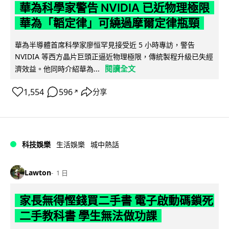
華為科學家警告 NVIDIA 已近物理極限
華為「韜定律」可繞過摩爾定律瓶頸
華為半導體首席科學家廖恒罕見接受近 5 小時專訪，警告
NVIDIA 等西方晶片巨頭正逼近物理極限，傳統製程升級已失經
閱讀全文
濟效益。他同時介紹華為...
1,554
596
分享
↗
科技娛樂
生活娛樂
城中熱話
Lawton
1 日
家長無得慳錢買二手書 電子啟動碼鎖死
二手教科書 學生無法做功課