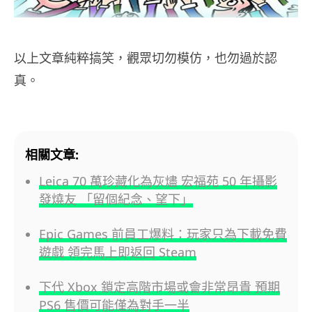
以上文章純粹搞笑，觀眾切勿模仿，也勿過於認
真。
相關文章:
Leica 70 萬珍藏化為灰燼 宏福苑 50 年攝影
發燒友 「留個紀念、望下」
Epic Games 前員工爆料：玩家只為下載免費
遊戲 領完馬上即返回 Steam
下代 Xbox 鎖定高階市場或會非常昂貴 預期
PS6 售價可能僅為對手一半