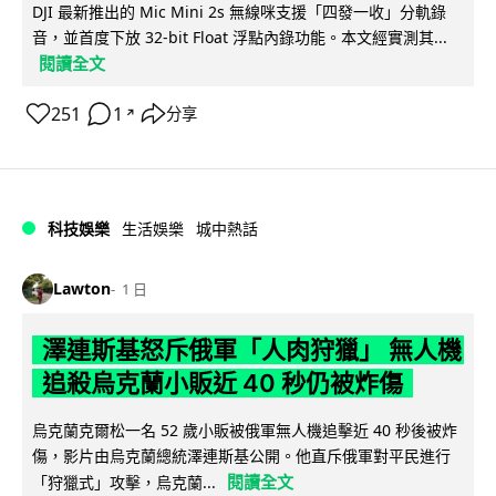
DJI 最新推出的 Mic Mini 2s 無線咪支援「四發一收」分軌錄
音，並首度下放 32-bit Float 浮點內錄功能。本文經實測其...
閱讀全文
251
1
分享
↗
科技娛樂
生活娛樂
城中熱話
Lawton
1 日
澤連斯基怒斥俄軍「人肉狩獵」 無人機
追殺烏克蘭小販近 40 秒仍被炸傷
烏克蘭克爾松一名 52 歲小販被俄軍無人機追擊近 40 秒後被炸
傷，影片由烏克蘭總統澤連斯基公開。他直斥俄軍對平民進行
閱讀全文
「狩獵式」攻擊，烏克蘭...