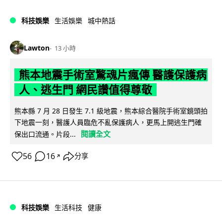
科技娛樂
生活娛樂
城中熱話
Lawton
13 小時
熊本地震手術室驚魂片瘋傳 醫護保護病
人、逃生門 網民讚值得尊敬
熊本縣 7 月 28 日發生 7.1 級地震，熊本綜合醫院手術室鏡頭拍
下地震一刻，醫護人員臨危不亂保護病人，更馬上開逃生門確
閱讀全文
保出口流通。片段...
56
16
分享
↗
科技娛樂
生活科技
健康