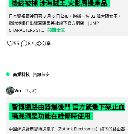
後終被捕 涉海賊王,火影周邊產品
日本警視廳神田署 8 月 6 日公布，拘捕一名 32 歲大阪女子，
指她涉嫌在出版巨頭集英社旗下官方網店「JUMP
閱讀全文
CHARACTERS ST...
55
8
分享
↗
商業科技
資訊保安
Vin
13 小時
智博通路由器爆後門 官方緊急下架止血
稱漏洞是功能在維修時使用
中國網通廠商智博通電子（Zbtlink Electronics）旗下的路由器