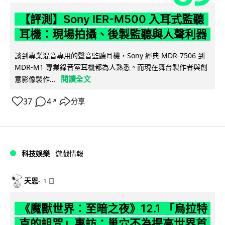
【評測】Sony IER-M500 入耳式監聽
耳機：現場拍攝、後製監聽與人聲利器
談到專業混音專用的聲音監聽耳機，Sony 經典 MDR-7506 到
MDR-M1 專業錄音室耳機都為人熟悉。而現在舞台製作者與創
閱讀全文
意影像製作...
37
4
分享
↗
科技娛樂
遊戲情報
天恩
1 日
《魔獸世界：至暗之夜》12.1 「烏拉特
克的詛咒」專訪：巢穴不為提高世界首