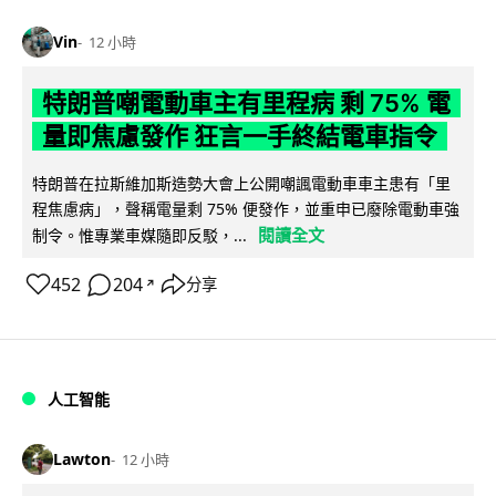
Vin
12 小時
特朗普嘲電動車主有里程病 剩 75% 電
量即焦慮發作 狂言一手終結電車指令
特朗普在拉斯維加斯造勢大會上公開嘲諷電動車車主患有「里
程焦慮病」，聲稱電量剩 75% 便發作，並重申已廢除電動車強
閱讀全文
制令。惟專業車媒隨即反駁，...
452
204
分享
↗
人工智能
Lawton
12 小時