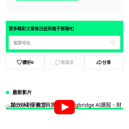
📮
更多精彩文章每日送到電子郵箱
讚好
0
看留言
分享
最新影片