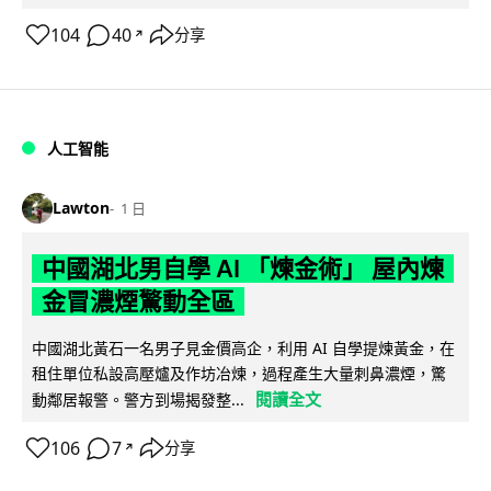
104
40
分享
↗
人工智能
Lawton
1 日
中國湖北男自學 AI 「煉金術」 屋內煉
金冒濃煙驚動全區
中國湖北黃石一名男子見金價高企，利用 AI 自學提煉黃金，在
租住單位私設高壓爐及作坊冶煉，過程產生大量刺鼻濃煙，驚
閱讀全文
動鄰居報警。警方到場揭發整...
106
7
分享
↗