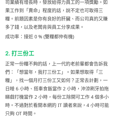
司業績有增長時，發放給得力員工的一項獎勵。如
果工作到「賣命」程度的話，說不定也可取得三
糧。前題因素是你有良好的肝臟、而公司真的又賺
多了錢，以及老闆肯與員工分享成果。
成功率：接近 0 % (雙糧都仲有機)
2. 打三份工
正常一份糧不夠的話，上一代的老前輩都會告訴我
們：「想當年，我打三份工」。如果想取得「三
糧」，找一個月打三份工又如何？正常去計劃，一
日睡 6 小時、搭車食飯當作 2 小時，沖涼刷牙拍拖
睇戲打機當作 2 小時，每份工除開可工作 4 個多小
時。不過對於看開本網的 IT 讀者來說，4 小時可能
只夠 OT 時間。