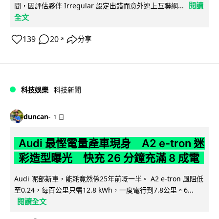
閱讀
間，因評估夥伴 Irregular 設定出錯而意外連上互聯網...
全文
139
20
分享
↗
科技娛樂
科技新聞
duncan
1 日
Audi 最慳電量產車現身 A2 e-tron 迷
彩造型曝光 快充 26 分鐘充滿 8 成電
Audi 呢部新車，能耗竟然係25年前嘅一半。 A2 e-tron 風阻低
至0.24，每百公里只需12.8 kWh，一度電行到7.8公里。6...
閱讀全文