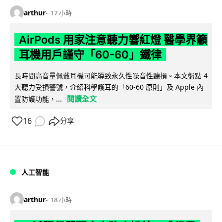
arthur
17 小時
AirPods 用家注意聽力響紅燈 醫學界籲
耳機用戶謹守「60-60」鐵律
長時間高音量佩戴耳機可能導致永久性噪音性聽損。本文盤點 4
大聽力受損警號，介紹科學護耳的「60-60 原則」及 Apple 內
閱讀全文
置防護功能，...
16
分享
人工智能
arthur
18 小時