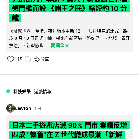
領門檻而設 《諸王之眠》縮短約 10 分
鐘
《魔獸世界：至暗之夜》版本更新 12.1「烏拉特克的詛咒」將
於 8 月 13 日正式上線，帶來全新區域「盤蛇島」、地城「毒牙
閱讀全文
祭壇」、新型態世...
115
分享
科技娛樂
遊戲情報
Lawton
1 日
日本二手遊戲店減 90% 門市 業績反增
四成 "懷舊"在 Z 世代變成最潮「新鮮