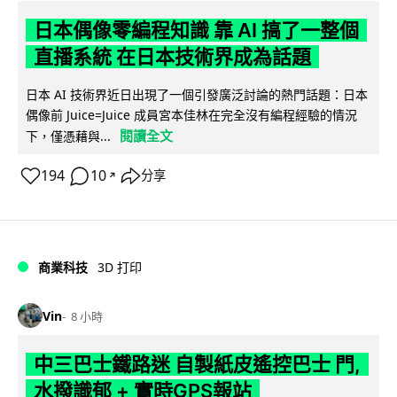
日本偶像零編程知識 靠 AI 搞了一整個
直播系統 在日本技術界成為話題
日本 AI 技術界近日出現了一個引發廣泛討論的熱門話題：日本
偶像前 Juice=Juice 成員宮本佳林在完全沒有編程經驗的情況
閱讀全文
下，僅憑藉與...
194
10
分享
↗
商業科技
3D 打印
Vin
8 小時
中三巴士鐵路迷 自製紙皮遙控巴士 門,
水撥識郁 + 實時GPS報站