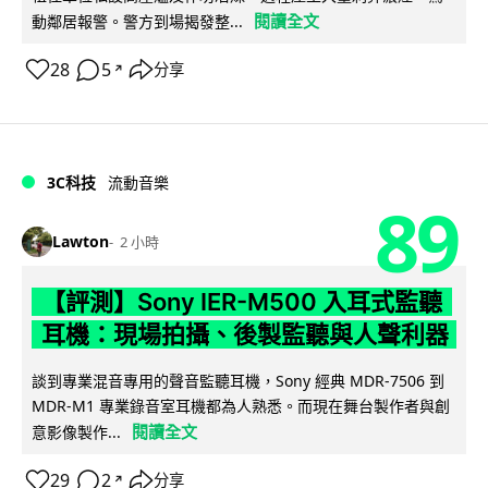
閱讀全文
動鄰居報警。警方到場揭發整...
28
5
分享
↗
3C科技
流動音樂
89
Lawton
2 小時
【評測】Sony IER-M500 入耳式監聽
耳機：現場拍攝、後製監聽與人聲利器
談到專業混音專用的聲音監聽耳機，Sony 經典 MDR-7506 到
MDR-M1 專業錄音室耳機都為人熟悉。而現在舞台製作者與創
閱讀全文
意影像製作...
29
2
分享
↗