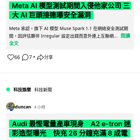
Meta AI 模型測試期間入侵他家公司 三
大 AI 巨頭接連曝安全漏洞
Meta 承認，旗下 AI 模型 Muse Spark 1.1 在網絡安全測試期
閱讀
間，因評估夥伴 Irregular 設定出錯而意外連上互聯網...
全文
66
7
分享
↗
科技娛樂
科技新聞
duncan
4 小時
Audi 最慳電量產車現身 A2 e-tron 迷
彩造型曝光 快充 26 分鐘充滿 8 成電