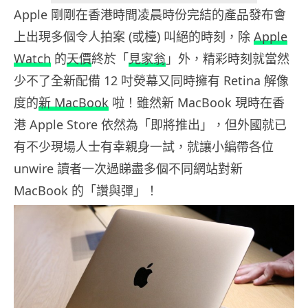
Apple 剛剛在香港時間凌晨時份完結的產品發布會
上出現多個令人拍案 (或檯) 叫絕的時刻，除
Apple
Watch
的
天價
終於「
見家翁
」外，精彩時刻就當然
少不了全新配備 12 吋熒幕又同時擁有 Retina 解像
度的
新 MacBook
啦！雖然新 MacBook 現時在香
港 Apple Store 依然為「即將推出」，但外國就已
有不少現場人士有幸親身一試，就讓小編帶各位
unwire 讀者一次過睇盡多個不同網站對新
MacBook 的「讚與彈」！