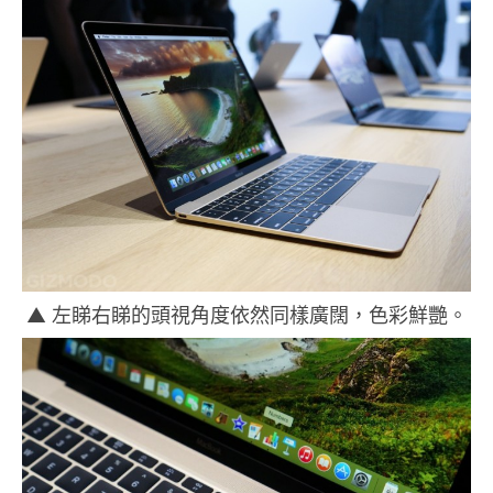
▲ 左睇右睇的頭視角度依然同樣廣闊，色彩鮮艷。