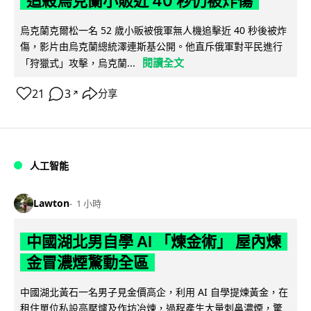
追殺烏克蘭小販近 40 秒仍被炸傷
烏克蘭克爾松一名 52 歲小販被俄軍無人機追擊近 40 秒後被炸
傷，影片由烏克蘭總統澤連斯基公開。他直斥俄軍對平民進行
閱讀全文
「狩獵式」攻擊，烏克蘭...
21
3
分享
↗
人工智能
Lawton
1 小時
中國湖北男自學 AI 「煉金術」 屋內煉
金冒濃煙驚動全區
中國湖北黃石一名男子見金價高企，利用 AI 自學提煉黃金，在
租住單位私設高壓爐及作坊冶煉，過程產生大量刺鼻濃煙，驚