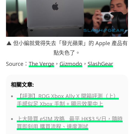
▲ 但小編就覺得失去「發光蘋果」的 Apple 產品有
點失色了。
Source：
The Verge
，
Gizmodo
，
SlashGear
相關文章:
【評測】ROG Xbox Ally X 開箱評測（上）
手感似足 Xbox 手制 + 顯示效果中上
上大陸買 eSIM 攻略 最平 HK$3.5/日，隨時
買即刻用 購買流程、速度測試