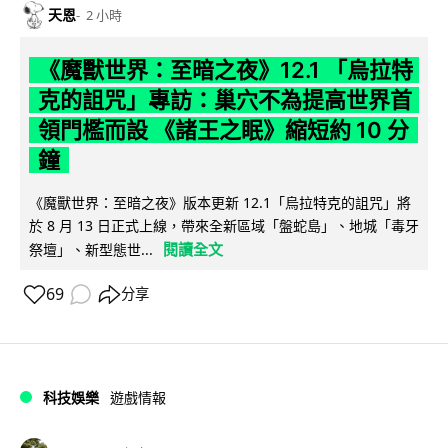
天恩
2 小時
《魔獸世界：至暗之夜》12.1 「烏拉特
克的詛咒」專訪：巢穴不為提高世界首
領門檻而設 《諸王之眠》縮短約 10 分
鐘
《魔獸世界：至暗之夜》版本更新 12.1「烏拉特克的詛咒」將
於 8 月 13 日正式上線，帶來全新區域「盤蛇島」、地城「毒牙
閱讀全文
祭壇」、新型態世...
69
分享
科技娛樂
遊戲情報