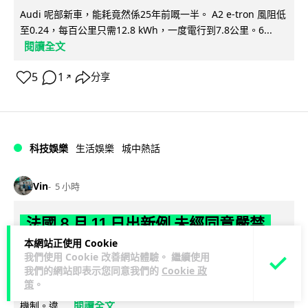
Audi 呢部新車，能耗竟然係25年前嘅一半。 A2 e-tron 風阻低
至0.24，每百公里只需12.8 kWh，一度電行到7.8公里。6...
閱讀全文
5
1
分享
↗
科技娛樂
生活娛樂
城中熱話
Vin
5 小時
法國 8 月 11 日出新例 未經同意嚴禁
Cold Call 違規企業最高罰 345 萬
本網站正使用 Cookie
我們使用 Cookie 改善網站體驗。 繼續使用
我們的網站即表示您同意我們的
Cookie 政
法國將於 8 月 11 日起實施新例，全面禁止企業未經消費者同意
策
。
致電推銷，由「opt-out」拒接登記制轉為「opt-in」先徵同意
閱讀全文
機制。違...