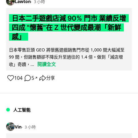
Lawton
3 小時
日本二手遊戲店減 90% 門市 業績反增
四成 "懷舊"在 Z 世代變成最潮「新鮮
感」
日本零售巨頭 GEO 將懷舊遊戲銷售門市從 1,000 間大幅減至
99 間，但銷售額卻不降反升至過往的 1.4 倍。做到「減店增
閱讀全文
收」奇蹟，...
104
5
分享
↗
人工智能
Vin
3 小時