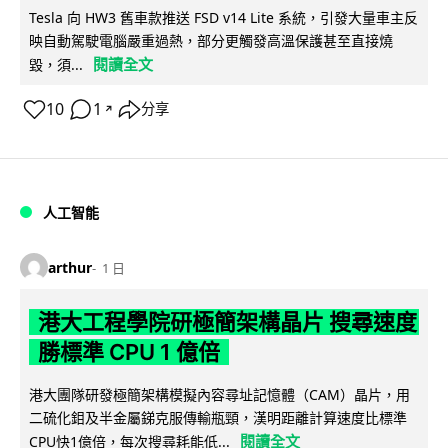
Tesla 向 HW3 舊車款推送 FSD v14 Lite 系統，引發大量車主反
映自動駕駛電腦嚴重過熱，部分更觸發高溫保護甚至直接燒
閱讀全文
毀，須...
10
1
分享
↗
人工智能
arthur
1 日
港大工程學院研極簡架構晶片 搜尋速度
勝標準 CPU 1 億倍
港大團隊研發極簡架構模擬內容尋址記憶體（CAM）晶片，用
二硫化鉬及半金屬銻克服傳輸瓶頸，漢明距離計算速度比標準
閱讀全文
CPU快1億倍，每次搜尋耗能低...