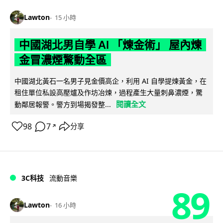
Lawton
15 小時
中國湖北男自學 AI 「煉金術」 屋內煉
金冒濃煙驚動全區
中國湖北黃石一名男子見金價高企，利用 AI 自學提煉黃金，在
租住單位私設高壓爐及作坊冶煉，過程產生大量刺鼻濃煙，驚
閱讀全文
動鄰居報警。警方到場揭發整...
98
7
分享
↗
3C科技
流動音樂
89
Lawton
16 小時