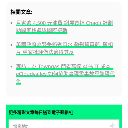
相關文章:
月省逾 4,500 元油費 謝展寰指 ChaoJi 計劃
助國家標準與國際接軌
英國政府為緊急節省用水 籲刪舊電郵, 舊相
片 專家批評做法適得其反
專訪：為 Towngas 節省高達 40% IT 成本
eCloudvalley 如何協助實現零事故雲端現代
化
📮
更多精彩文章每日送到電子郵箱