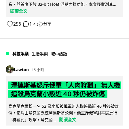
音，並首度下放 32-bit Float 浮點內錄功能。本文經實測其...
閱讀全文
256
1
分享
↗
科技娛樂
生活娛樂
城中熱話
Lawton
15 小時
澤連斯基怒斥俄軍「人肉狩獵」 無人機
追殺烏克蘭小販近 40 秒仍被炸傷
烏克蘭克爾松一名 52 歲小販被俄軍無人機追擊近 40 秒後被炸
傷，影片由烏克蘭總統澤連斯基公開。他直斥俄軍對平民進行
閱讀全文
「狩獵式」攻擊，烏克蘭...