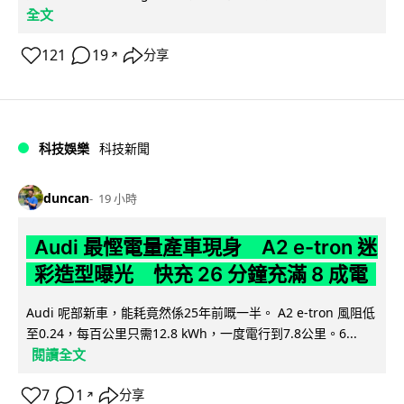
全文
121
19
分享
↗
科技娛樂
科技新聞
duncan
19 小時
Audi 最慳電量產車現身 A2 e-tron 迷
彩造型曝光 快充 26 分鐘充滿 8 成電
Audi 呢部新車，能耗竟然係25年前嘅一半。 A2 e-tron 風阻低
至0.24，每百公里只需12.8 kWh，一度電行到7.8公里。6...
閱讀全文
7
1
分享
↗