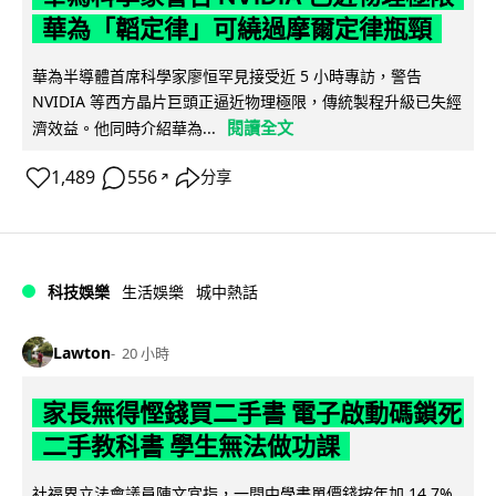
華為「韜定律」可繞過摩爾定律瓶頸
華為半導體首席科學家廖恒罕見接受近 5 小時專訪，警告
NVIDIA 等西方晶片巨頭正逼近物理極限，傳統製程升級已失經
閱讀全文
濟效益。他同時介紹華為...
1,489
556
分享
↗
科技娛樂
生活娛樂
城中熱話
Lawton
20 小時
家長無得慳錢買二手書 電子啟動碼鎖死
二手教科書 學生無法做功課
社福界立法會議員陳文宜指，一間中學書單價錢按年加 14.7%