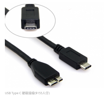
USB Type C 硬碟接線($155人仔)