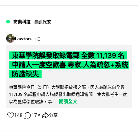
商業科技
資訊保安
Lawton
1 日
東華學院誤發取錄電郵 全數 11,139 名
申請人一度空歡喜 專家:人為疏忽+系統
防護缺失
東華學院今日（5 日）大學聯招放榜之際，因人為疏忽向全數
11,139 名課程申請人錯誤發出取錄通知電郵，令大批考生一度
閱讀全文
以為獲得學位取錄，事...
148
17
分享
↗