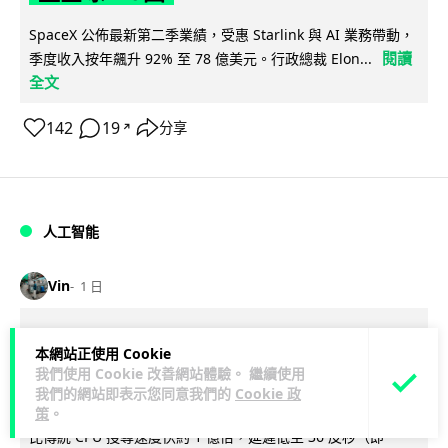
SpaceX 公佈最新第二季業績，受惠 Starlink 與 AI 業務帶動，
閱讀
季度收入按年飆升 92% 至 78 億美元。行政總裁 Elon...
全文
142
19
分享
↗
人工智能
Vin
1 日
港大研原子級新晶片 AI 搜尋速度提升
本網站正使用 Cookie
一億倍 手機人臉識別免上雲端
我們使用 Cookie 改善網站體驗。 繼續使用
我們的網站即表示您同意我們的
Cookie 政
香港大學團隊成功研發原子級厚度的「模擬存內搜尋」晶片，
策
。
比傳統 CPU 搜尋速度快約 1 億倍，延遲低至 36 皮秒（即