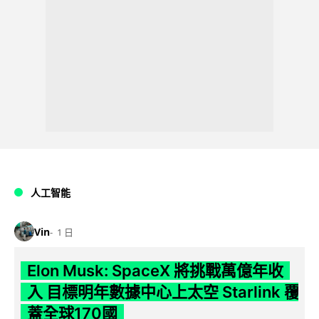
人工智能
Vin
1 日
Elon Musk: SpaceX 將挑戰萬億年收
入 目標明年數據中心上太空 Starlink 覆
蓋全球170國