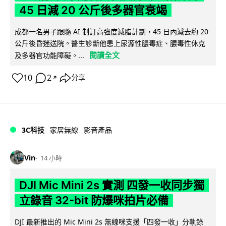
45 日減 20 公斤後多器官衰竭
成都一名男子跟隨 AI 制訂高強度減脂計劃，45 日內減去約 20
公斤後昏迷送院。醫生診斷他患上尿源性膿毒症、膿毒性休克
閱讀全文
及多器官功能障礙。...
10
2
分享
↗
3C科技
家居無線
影音產品
Vin
14 小時
DJI Mic Mini 2s 實測 四發一收同步獨
立錄音 32-bit 防爆咪拍片必備
DJI 最新推出的 Mic Mini 2s 無線咪支援「四發一收」分軌錄