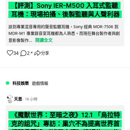
【評測】Sony IER-M500 入耳式監聽
耳機：現場拍攝、後製監聽與人聲利器
談到專業混音專用的聲音監聽耳機，Sony 經典 MDR-7506 到
MDR-M1 專業錄音室耳機都為人熟悉。而現在舞台製作者與創
閱讀全文
意影像製作...
34
2
分享
↗
科技娛樂
遊戲情報
天恩
16 小時
《魔獸世界：至暗之夜》12.1 「烏拉特
克的詛咒」專訪：巢穴不為提高世界首