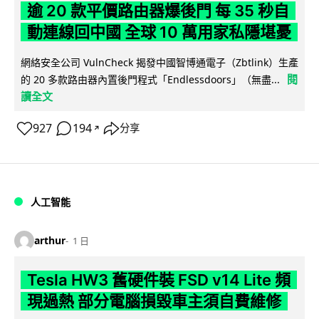
逾 20 款平價路由器爆後門 每 35 秒自
動連線回中國 全球 10 萬用家私隱堪憂
網絡安全公司 VulnCheck 揭發中國智博通電子（Zbtlink）生產
閱
的 20 多款路由器內置後門程式「Endlessdoors」（無盡...
讀全文
927
194
分享
↗
人工智能
arthur
1 日
Tesla HW3 舊硬件裝 FSD v14 Lite 頻
現過熱 部分電腦損毀車主須自費維修