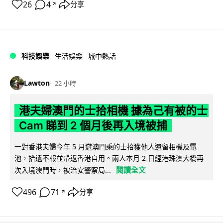
26
4
分享
↗
科技娛樂
生活娛樂
城中熱話
Lawton
22 小時
港夫婦澳門的士拾相機 據為己有被的士
Cam 睇到 2 個月後再入境被捕
一對香港夫婦今年 5 月遊澳門乘的士拾獲他人遺留相機及電
池，拾遺不報並帶返香港自用。兩人本月 2 日經港珠澳大橋再
閱讀全文
次入境澳門時，被治安警察局...
496
71
分享
↗