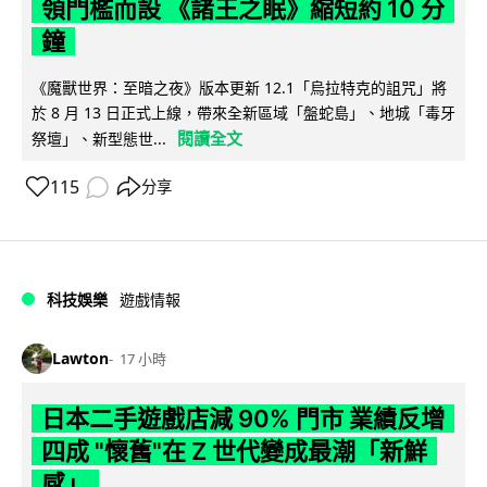
領門檻而設 《諸王之眠》縮短約 10 分
鐘
《魔獸世界：至暗之夜》版本更新 12.1「烏拉特克的詛咒」將
於 8 月 13 日正式上線，帶來全新區域「盤蛇島」、地城「毒牙
閱讀全文
祭壇」、新型態世...
115
分享
科技娛樂
遊戲情報
Lawton
17 小時
日本二手遊戲店減 90% 門市 業績反增
四成 "懷舊"在 Z 世代變成最潮「新鮮
感」