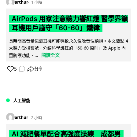
arthur
1 小時
AirPods 用家注意聽力響紅燈 醫學界籲
耳機用戶謹守「60-60」鐵律
長時間高音量佩戴耳機可能導致永久性噪音性聽損。本文盤點 4
大聽力受損警號，介紹科學護耳的「60-60 原則」及 Apple 內
閱讀全文
置防護功能，...
5
分享
人工智能
arthur
2 小時
AI 減肥餐單配合高強度操練 成都男