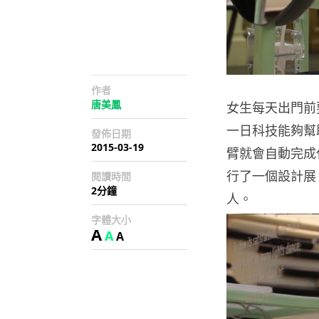
作者
唐美鳳
女生每天出門前
一日科技能夠幫
發佈日期
2015-03-19
臂就會自動完成
行了一個設計展，兩
閱讀時間
2分鐘
人。
字體大小
A
A
A