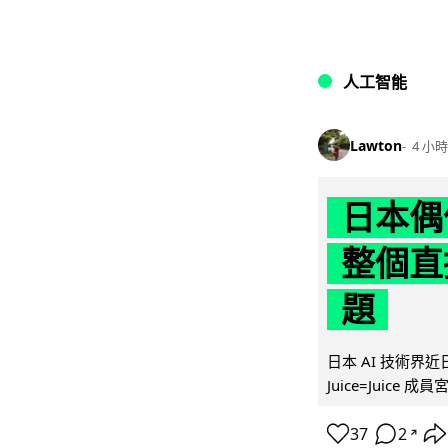
人工智能
Lawton
4 小時
日本偶
整個直
題
日本 AI 技術
Juice=Juic
37
2
↗