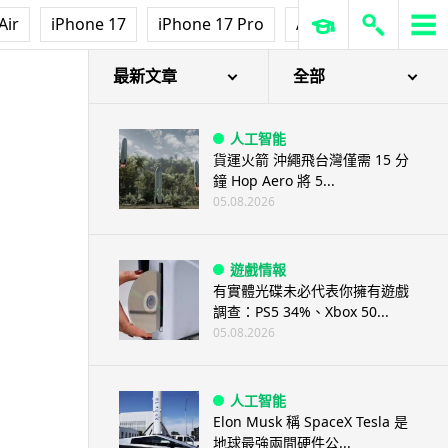
Air
iPhone 17
iPhone 17 Pro
AirPods Pro 3
Ap
最新文章
全部
人工智能
貨運火箭 沖繩飛台灣僅需 15 分
鐘 Hop Aero 將 5...
05.08.2026
遊戲情報
有實體光碟未必代表你擁有遊戲
調查：PS5 34%、Xbox 50...
05.08.2026
人工智能
Elon Musk 稱 SpaceX Tesla 是
地球最強兩間硬件公...