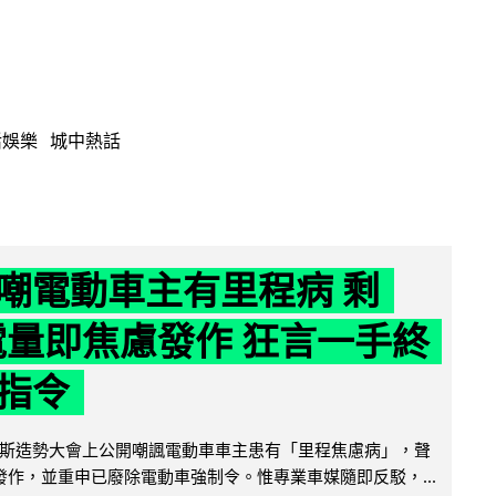
活娛樂
城中熱話
嘲電動車主有里程病 剩
 電量即焦慮發作 狂言一手終
指令
斯造勢大會上公開嘲諷電動車車主患有「里程焦慮病」，聲
便發作，並重申已廢除電動車強制令。惟專業車媒隨即反駁，...