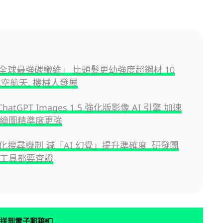
全球最強碳纖維」 比頭髮更幼強度超鋼材 10
航空航天, 機械人發展
 ChatGPT Images 1.5 強化版影像 AI 引擎 加速
I 繪圖精準度更強
化搜尋機制 減「AI 幻覺」提升準確度 研發團
AI 工具都要查證
📮
送到電子郵箱