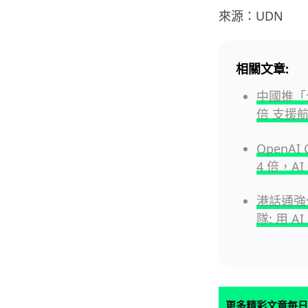
來源：UDN
相關文章:
中國推「
倍 支援
OpenAI
4 倍，A
港話通強
隊: 用 
更多精彩文章每日