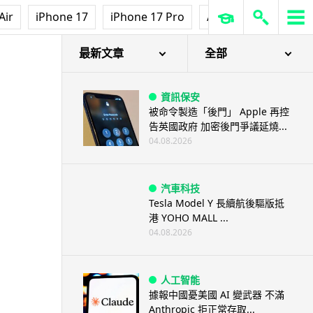
Air
iPhone 17
iPhone 17 Pro
AirPods Pro 3
Ap
最新文章
全部
資訊保安
被命令製造「後門」 Apple 再控
告英國政府 加密後門爭議延燒...
04.08.2026
汽車科技
Tesla Model Y 長續航後驅版抵
港 YOHO MALL ...
04.08.2026
人工智能
據報中國憂美國 AI 變武器 不滿
Anthropic 拒正常存取...