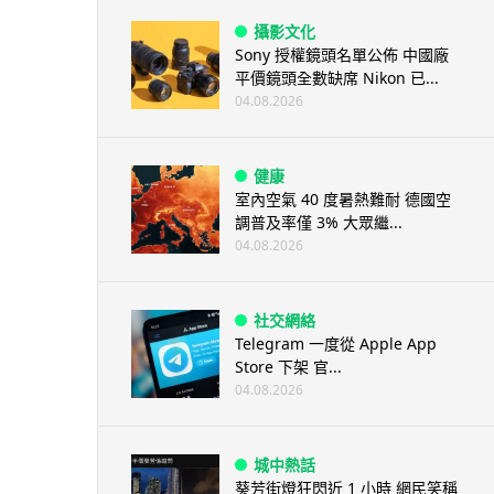
攝影文化
Sony 授權鏡頭名單公佈 中國廠
平價鏡頭全數缺席 Nikon 已...
04.08.2026
健康
室內空氣 40 度暑熱難耐 德國空
調普及率僅 3% 大眾繼...
04.08.2026
社交網絡
Telegram 一度從 Apple App
Store 下架 官...
04.08.2026
城中熱話
葵芳街燈狂閃近 1 小時 網民笑稱