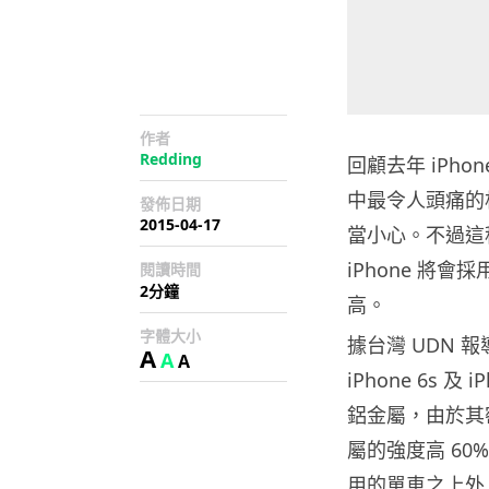
作者
Redding
回顧去年 iPhon
中最令人頭痛的
發佈日期
2015-04-17
當小心。不過這
iPhone 將
閱讀時間
2分鐘
高。
字體大小
據台灣 UDN 報
A
A
A
iPhone 6s 及
鋁金屬，由於其
屬的強度高 60
用的單車之上外，即