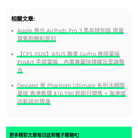
相關文章:
Apple 推出 AirPods Pro 3 馬年特別版 限量
發售附贈利是封
【CES 2026】ASUS 聯乘 GoPro 推限量版
ProArt 手提電腦 內置專屬快捷鍵及雲端整
合
Devialet 推 Phantom Ultimate 系列法網限
量版 香港售價 $16,590 起即日開售 + 海港城
店新設計現身
📮
更多精彩文章每日送到電子郵箱