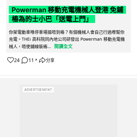
Powerman 移動充電機械人登港 免鋪
樁為的士小巴「送電上門」
你架電動車喺停車場搵唔到樁？有個機械人會自己行過嚟幫你
充電。THEi 高科院同內地公司研發出 Powerman 移動充電機
閱讀全文
械人，唔使鋪線裝樁...
24
11
分享
↗
ADVERTISEMENT