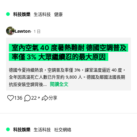
科技娛樂
生活科技
健康
Lawton
1 日
室內空氣 40 度暑熱難耐 德國空調普及
率僅 3% 大眾繼續忍的最大原因
德國今夏持續熱浪，空調普及率僅 3%，課室溫度逼近 40 度，
全年因高溫死亡人數已升至約 9,800 人。德國及鄰國法國長期
閱讀全文
抗拒安裝空調背後...
136
22
分享
↗
科技娛樂
生活科技
社交網絡