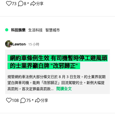
73
8
分享
↗
科技娛樂
生活科技
智慧城市
Lawton
15 小時
網約車條例生效 有司機暫時停工避風頭
的士業界籲白牌 "改邪歸正"
規管網約車法例大部分條文已於 8 月 3 日生效，的士業界就期
望白牌車司機，能夠「改邪歸正」回流駕駛的士。新例大幅提
閱讀全文
高罰則，首次定罪最高罰款...
108
75
分享
↗