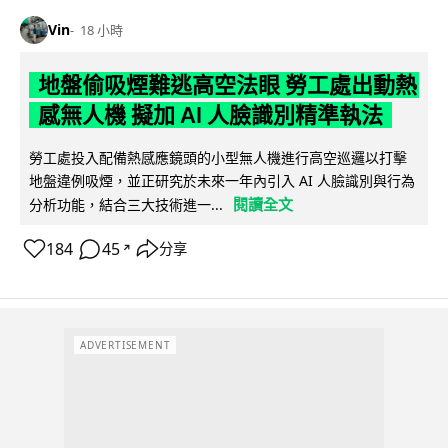
Vin
18 小時
地盤偷吸煙難逃高空法眼 勞工處出動熱
感無人機 擬加 AI 人臉識別精準執法
勞工處投入配備熱感應鏡頭的小型無人機進行高空巡邏以打擊
地盤違例吸煙，並正研究於未來一年內引入 AI 人臉識別與行為
閱讀全文
分析功能，結合三大技術進一...
184
45
分享
↗
ADVERTISEMENT