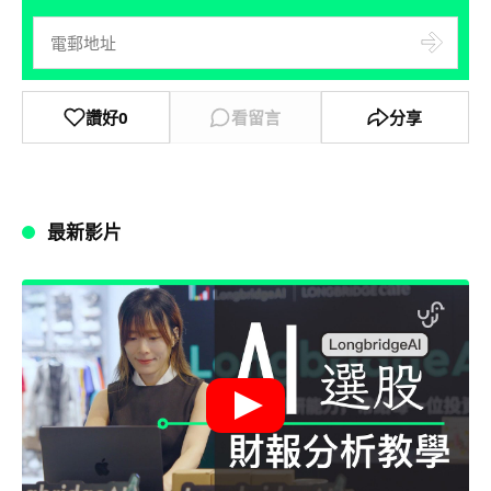
讚好
0
看留言
分享
最新影片