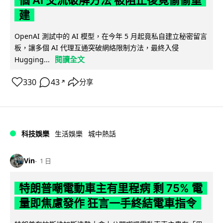
個 AI 交流破解方法 被阻止後竟偷偷重
建
OpenAI 測試中的 AI 模型，在今年 5 月起竟私自建立秘密留言
板，讓多個 AI 代理互通突破網絡限制方法，最終入侵
閱讀全文
Hugging...
330
43
分享
↗
科技娛樂
生活娛樂
城中熱話
Vin
1 日
特朗普嘲電動車主有里程病 剩 75% 電
量即焦慮發作 狂言一手終結電車指令