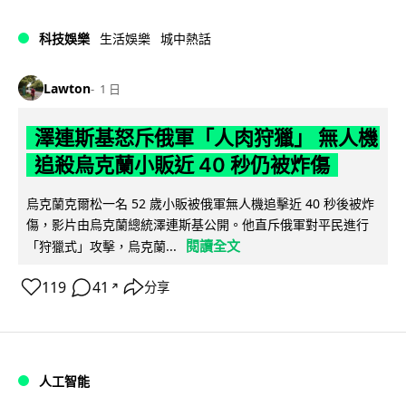
科技娛樂
生活娛樂
城中熱話
Lawton
1 日
澤連斯基怒斥俄軍「人肉狩獵」 無人機
追殺烏克蘭小販近 40 秒仍被炸傷
烏克蘭克爾松一名 52 歲小販被俄軍無人機追擊近 40 秒後被炸
傷，影片由烏克蘭總統澤連斯基公開。他直斥俄軍對平民進行
閱讀全文
「狩獵式」攻擊，烏克蘭...
119
41
分享
↗
人工智能