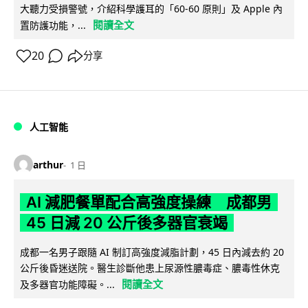
大聽力受損警號，介紹科學護耳的「60-60 原則」及 Apple 內
閱讀全文
置防護功能，...
20
分享
人工智能
arthur
1 日
AI 減肥餐單配合高強度操練 成都男
45 日減 20 公斤後多器官衰竭
成都一名男子跟隨 AI 制訂高強度減脂計劃，45 日內減去約 20
公斤後昏迷送院。醫生診斷他患上尿源性膿毒症、膿毒性休克
閱讀全文
及多器官功能障礙。...