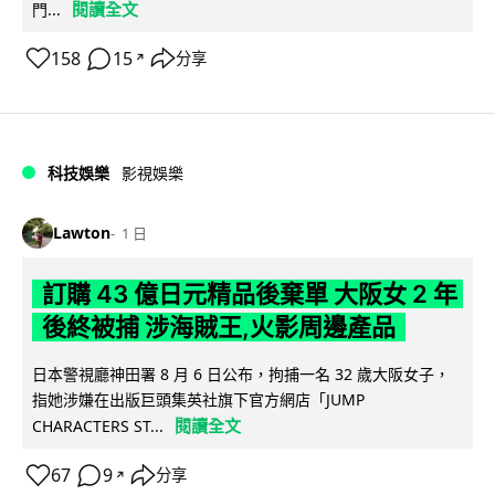
閱讀全文
門...
158
15
分享
↗
科技娛樂
影視娛樂
Lawton
1 日
訂購 43 億日元精品後棄單 大阪女 2 年
後終被捕 涉海賊王,火影周邊產品
日本警視廳神田署 8 月 6 日公布，拘捕一名 32 歲大阪女子，
指她涉嫌在出版巨頭集英社旗下官方網店「JUMP
閱讀全文
CHARACTERS ST...
67
9
分享
↗