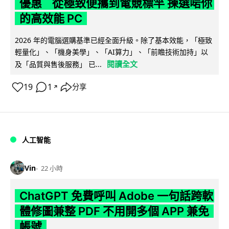
優惠 從極致便攜到電競標竿 揀選啱你
的高效能 PC
2026 年的電腦選購基準已經全面升級。除了基本效能，「極致
輕量化」、「機身美學」、「AI算力」、「前瞻技術加持」以
閱讀全文
及「品質與售後服務」 已...
19
1
分享
↗
人工智能
Vin
22 小時
ChatGPT 免費呼叫 Adobe 一句話跨軟
體修圖兼整 PDF 不用開多個 APP 兼免
帳號