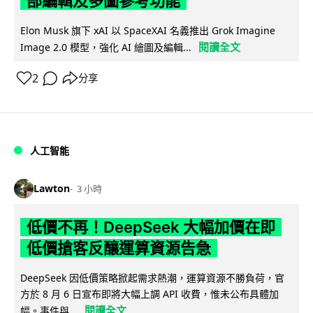
部編輯及多圖參考功能
Elon Musk 旗下 xAI 以 SpaceXAI 名義推出 Grok Imagine
閱讀全文
Image 2.0 模型，強化 AI 繪圖及編輯...
2
分享
人工智能
Lawton
3 小時
低價不再！DeepSeek 大幅加價在即
低價搶客反釀運算資源告急
DeepSeek 因低價策略掀起需求熱潮，運算資源不勝負荷，官
方於 8 月 6 日宣布即將大幅上調 API 收費，惟未公布具體加
閱讀全文
幅。事件與...