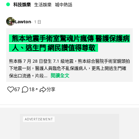
科技娛樂
生活娛樂
城中熱話
Lawton
1 日
熊本地震手術室驚魂片瘋傳 醫護保護病
人、逃生門 網民讚值得尊敬
熊本縣 7 月 28 日發生 7.1 級地震，熊本綜合醫院手術室鏡頭拍
下地震一刻，醫護人員臨危不亂保護病人，更馬上開逃生門確
閱讀全文
保出口流通。片段...
67
18
分享
↗
ADVERTISEMENT