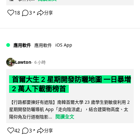
18
3
分享
↗
iOS App
應用軟件
應用軟件
Lawton
6 小時
首爾大生 2 星期開發防曬地圖 一日暴增
2 萬人下載衝榜首
【行路都要揀好有遮陰】南韓首爾大學 23 歲學生劉敏俊利用 2
星期開發防曬導航 App「走向陰涼處」，結合建築物高度、太
閱讀全文
陽仰角及行道樹陰影...
42
3
分享
↗