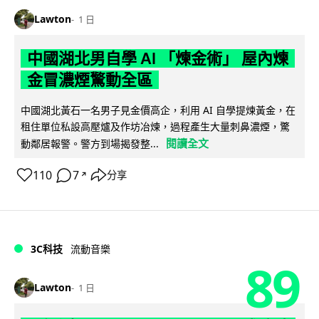
Lawton
1 日
中國湖北男自學 AI 「煉金術」 屋內煉
金冒濃煙驚動全區
中國湖北黃石一名男子見金價高企，利用 AI 自學提煉黃金，在
租住單位私設高壓爐及作坊冶煉，過程產生大量刺鼻濃煙，驚
閱讀全文
動鄰居報警。警方到場揭發整...
110
7
分享
↗
3C科技
流動音樂
89
Lawton
1 日