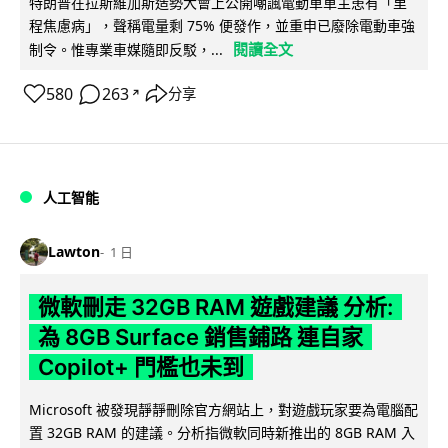
特朗普在拉斯維加斯造勢大會上公開嘲諷電動車車主患有「里
程焦慮病」，聲稱電量剩 75% 便發作，並重申已廢除電動車強
閱讀全文
制令。惟專業車媒隨即反駁，...
580
263
分享
↗
人工智能
Lawton
1 日
微軟刪走 32GB RAM 遊戲建議 分析:
為 8GB Surface 銷售鋪路 連自家
Copilot+ 門檻也未到
Microsoft 被發現靜靜刪除官方網站上，對遊戲玩家要為電腦配
置 32GB RAM 的建議。分析指微軟同時新推出的 8GB RAM 入