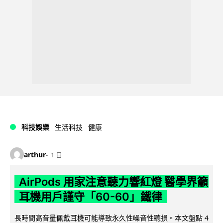
科技娛樂
生活科技
健康
arthur
1 日
AirPods 用家注意聽力響紅燈 醫學界籲
耳機用戶謹守「60-60」鐵律
長時間高音量佩戴耳機可能導致永久性噪音性聽損。本文盤點 4