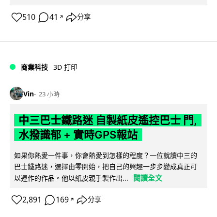
510
41
分享
↗
商業科技
3D 打印
Vin
23 小時
中三巴士鐵路迷 自製紙皮遙控巴士 門,
水撥識郁 + 實時GPS報站
如果你熱愛一件事，你會熱愛到怎樣的程度？一位就讀中三的
巴士鐵路迷，選擇由零開始，把自己的興趣一步步變成真正可
閱讀全文
以運作的作品。他以紙皮親手製作出...
2,891
169
分享
↗