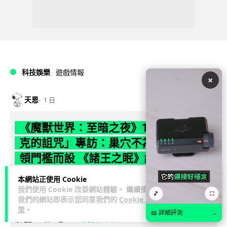
科技娛樂
遊戲情報
×
天恩
1 日
《魔獸世界：至暗之夜》12.1 「烏拉特
克的詛咒」專訪：巢穴不為提高世界首
領門檻而設 《諸王之眠》縮短約 10 分
鐘
本網站正使用 Cookie
我們使用 Cookie 改善網站體驗。 繼續使用
🎵
《魔獸世界：至暗之夜》版本更新 12.1「烏拉特克的詛咒」將
⛶
我們的網站即表示您同意我們的
Cookie 政
於 8 月 13 日正式上線，帶來全新區域「盤蛇島」、地城「毒牙
策
。
📖 詳細評測
→
閱讀全文
祭壇」、新型態世...