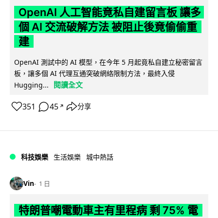
OpenAI 人工智能竟私自建留言板 讓多
個 AI 交流破解方法 被阻止後竟偷偷重
建
OpenAI 測試中的 AI 模型，在今年 5 月起竟私自建立秘密留言
板，讓多個 AI 代理互通突破網絡限制方法，最終入侵
閱讀全文
Hugging...
351
45
分享
↗
科技娛樂
生活娛樂
城中熱話
Vin
1 日
特朗普嘲電動車主有里程病 剩 75% 電