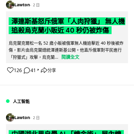
Lawton
2 日
澤連斯基怒斥俄軍「人肉狩獵」 無人機
追殺烏克蘭小販近 40 秒仍被炸傷
烏克蘭克爾松一名 52 歲小販被俄軍無人機追擊近 40 秒後被炸
傷，影片由烏克蘭總統澤連斯基公開。他直斥俄軍對平民進行
閱讀全文
「狩獵式」攻擊，烏克蘭...
126
41
分享
↗
人工智能
Lawton
2 日
中國湖北男自學 AI 「煉金術」 屋內煉