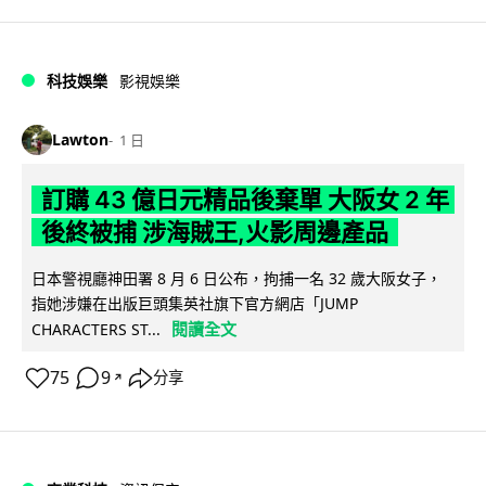
科技娛樂
影視娛樂
Lawton
1 日
訂購 43 億日元精品後棄單 大阪女 2 年
後終被捕 涉海賊王,火影周邊產品
日本警視廳神田署 8 月 6 日公布，拘捕一名 32 歲大阪女子，
指她涉嫌在出版巨頭集英社旗下官方網店「JUMP
閱讀全文
CHARACTERS ST...
75
9
分享
↗