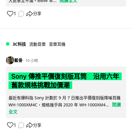
閱讀全文
大批車主不滿。BMW 早...
1
分享
3C科技
流動音樂
音樂耳機
藍骨
10 小時
Sony 傳推平價復刻版耳筒 沿用六年
舊款規格挑戰加價潮
最近有爆料指 Sony 計劃於 9 月 7 日推出平價復刻版降噪耳機
閱讀
WH-1000XM4C，規格幾乎與 2020 年 WH-1000XM4...
全文
1
分享