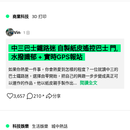
商業科技
3D 打印
Vin
1 日
中三巴士鐵路迷 自製紙皮遙控巴士 門,
水撥識郁 + 實時GPS報站
如果你熱愛一件事，你會熱愛到怎樣的程度？一位就讀中三的
巴士鐵路迷，選擇由零開始，把自己的興趣一步步變成真正可
閱讀全文
以運作的作品。他以紙皮親手製作出...
3,657
210
分享
↗
科技娛樂
生活娛樂
城中熱話