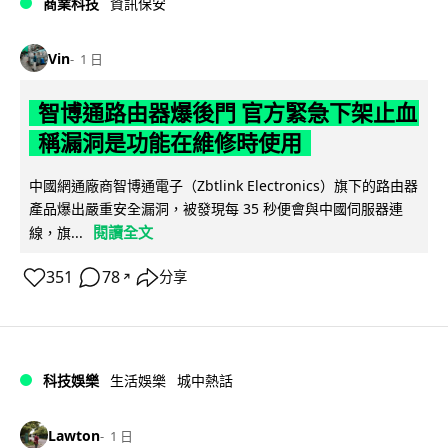
商業科技
資訊保安
Vin
1 日
智博通路由器爆後門 官方緊急下架止血
稱漏洞是功能在維修時使用
中國網通廠商智博通電子（Zbtlink Electronics）旗下的路由器
產品爆出嚴重安全漏洞，被發現每 35 秒便會與中國伺服器連
閱讀全文
線，旗...
351
78
分享
↗
科技娛樂
生活娛樂
城中熱話
Lawton
1 日