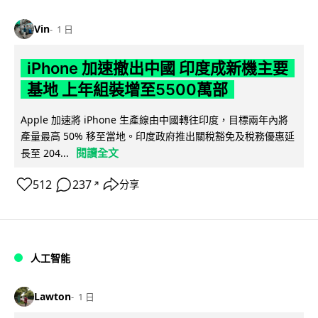
Vin
1 日
iPhone 加速撤出中國 印度成新機主要
基地 上年組裝增至5500萬部
Apple 加速將 iPhone 生產線由中國轉往印度，目標兩年內將
產量最高 50% 移至當地。印度政府推出關稅豁免及稅務優惠延
閱讀全文
長至 204...
512
237
分享
↗
人工智能
Lawton
1 日