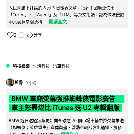
人民網旗下評論於 8 月 6 日發表文章，批評中國廣泛使用
「Token」、「Agent」及「LLM」等英文術語，認為做法侵蝕
閱讀全文
中文表意空間及科...
2
分享
科技娛樂
生活科技
汽車科技
藍骨
9 小時
BMW 車廂熒幕強推蜘蛛俠電影廣告
車主怒轟堪比 iTunes 送 U2 專輯翻版
BMW 近日透過無線更新向全球逾 70 個市場車輛中控熒幕推送
《蜘蛛俠：英雄重生》宣傳動畫，啟動車輛即彈出通知，觸發