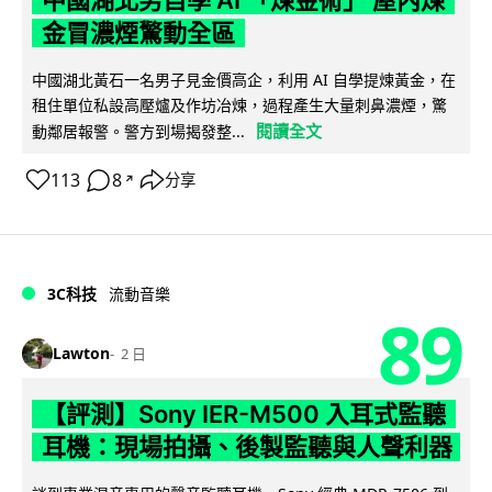
金冒濃煙驚動全區
中國湖北黃石一名男子見金價高企，利用 AI 自學提煉黃金，在
租住單位私設高壓爐及作坊冶煉，過程產生大量刺鼻濃煙，驚
閱讀全文
動鄰居報警。警方到場揭發整...
113
8
分享
↗
3C科技
流動音樂
89
Lawton
2 日
【評測】Sony IER-M500 入耳式監聽
耳機：現場拍攝、後製監聽與人聲利器