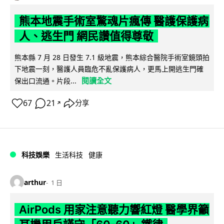
熊本地震手術室驚魂片瘋傳 醫護保護病
人、逃生門 網民讚值得尊敬
熊本縣 7 月 28 日發生 7.1 級地震，熊本綜合醫院手術室鏡頭拍
下地震一刻，醫護人員臨危不亂保護病人，更馬上開逃生門確
閱讀全文
保出口流通。片段...
67
21
分享
↗
科技娛樂
生活科技
健康
arthur
1 日
AirPods 用家注意聽力響紅燈 醫學界籲