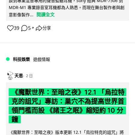
談到專業混音專用的聲音監聽耳機，Sony 經典 MDR-7506 到
MDR-M1 專業錄音室耳機都為人熟悉。而現在舞台製作者與創
閱讀全文
意影像製作...
39
5
分享
↗
科技娛樂
遊戲情報
天恩
2 日
《魔獸世界：至暗之夜》12.1 「烏拉特
克的詛咒」專訪：巢穴不為提高世界首
領門檻而設 《諸王之眠》縮短約 10 分
鐘
《魔獸世界：至暗之夜》版本更新 12.1「烏拉特克的詛咒」將