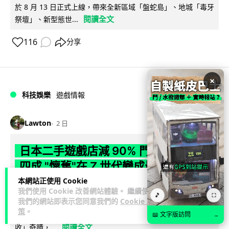
於 8 月 13 日正式上線，帶來全新區域「盤蛇島」、地城「毒牙
閱讀全文
祭壇」、新型態世...
116
分享
×
科技娛樂
遊戲情報
Lawton
2 日
日本二手遊戲店減 90% 門市 業績反增
四成 "懷舊"在 Z 世代變成最潮「新鮮
感」
本網站正使用 Cookie
我們使用 Cookie 改善網站體驗。 繼續使用
🎵
⛶
我們的網站即表示您同意我們的
Cookie 政
日本零售巨頭 GEO 將懷舊遊戲銷售門市從 1,000 間大幅減至
策
。
99 間，但銷售額卻不降反升至過往的 1.4 倍。做到「減店增
📖 文字版訪問
→
閱讀全文
收」奇蹟，...