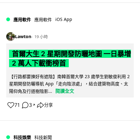
iOS App
應用軟件
應用軟件
Lawton
19 小時
首爾大生 2 星期開發防曬地圖 一日暴增
2 萬人下載衝榜首
【行路都要揀好有遮陰】南韓首爾大學 23 歲學生劉敏俊利用 2
星期開發防曬導航 App「走向陰涼處」，結合建築物高度、太
閱讀全文
陽仰角及行道樹陰影...
71
3
分享
↗
科技娛樂
科技新聞