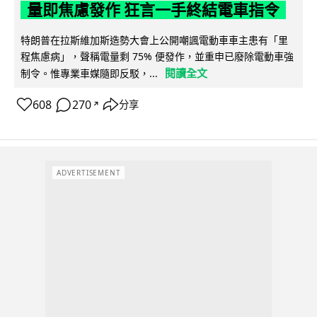
量即焦慮發作 狂言一手終結電車指令
特朗普在拉斯維加斯造勢大會上公開嘲諷電動車車主患有「里
程焦慮病」，聲稱電量剩 75% 便發作，並重申已廢除電動車強
閱讀全文
制令。惟專業車媒隨即反駁，...
608
270
分享
↗
ADVERTISEMENT