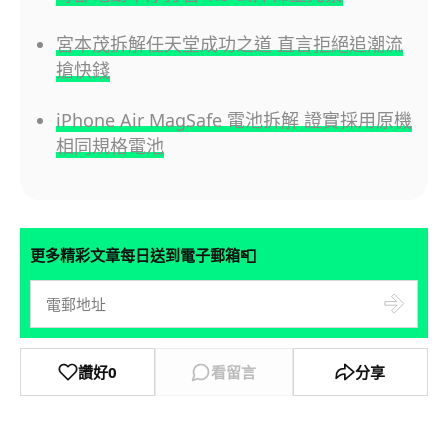
宮本茂拆解任天堂成功之道 直言拒絕追潮流
搶快錢
iPhone Air MagSafe 電池拆解 證實採用原機
相同規格電池
📮
更多精彩文章每日送到電子郵箱
讚好
0
看留言
分享