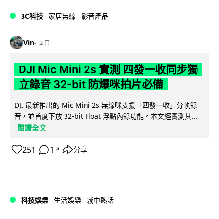
3C科技
家居無線
影音產品
Vin
2 日
DJI Mic Mini 2s 實測 四發一收同步獨
立錄音 32-bit 防爆咪拍片必備
DJI 最新推出的 Mic Mini 2s 無線咪支援「四發一收」分軌錄
音，並首度下放 32-bit Float 浮點內錄功能。本文經實測其...
閱讀全文
251
1
分享
↗
科技娛樂
生活娛樂
城中熱話