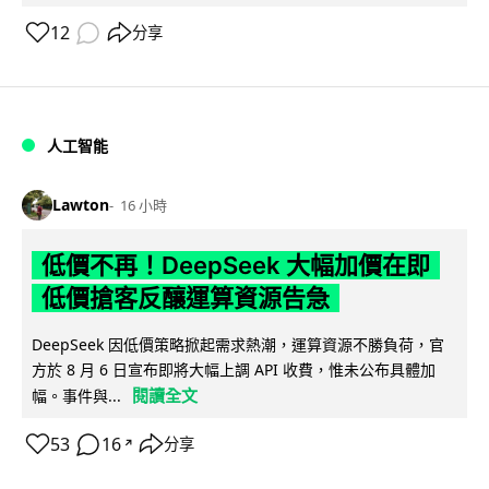
12
分享
人工智能
Lawton
16 小時
低價不再！DeepSeek 大幅加價在即
低價搶客反釀運算資源告急
DeepSeek 因低價策略掀起需求熱潮，運算資源不勝負荷，官
方於 8 月 6 日宣布即將大幅上調 API 收費，惟未公布具體加
閱讀全文
幅。事件與...
53
16
分享
↗