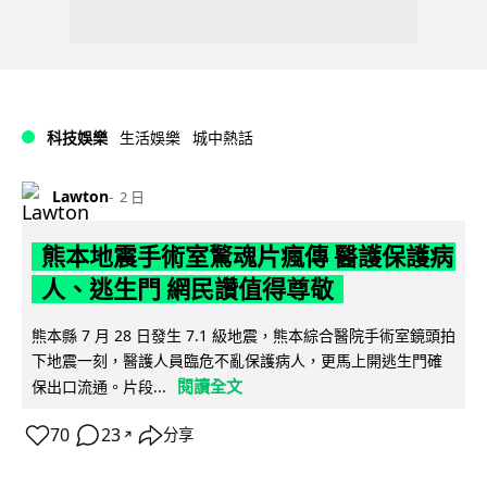
科技娛樂
生活娛樂
城中熱話
Lawton
2 日
熊本地震手術室驚魂片瘋傳 醫護保護病
人、逃生門 網民讚值得尊敬
熊本縣 7 月 28 日發生 7.1 級地震，熊本綜合醫院手術室鏡頭拍
下地震一刻，醫護人員臨危不亂保護病人，更馬上開逃生門確
閱讀全文
保出口流通。片段...
70
23
分享
↗