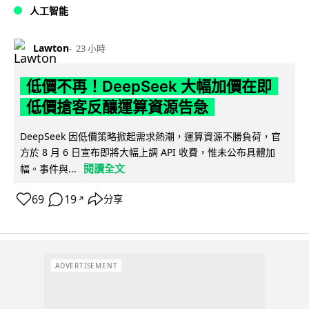
人工智能
Lawton
23 小時
低價不再！DeepSeek 大幅加價在即
低價搶客反釀運算資源告急
DeepSeek 因低價策略掀起需求熱潮，運算資源不勝負荷，官
方於 8 月 6 日宣布即將大幅上調 API 收費，惟未公布具體加
閱讀全文
幅。事件與...
69
19
分享
↗
ADVERTISEMENT