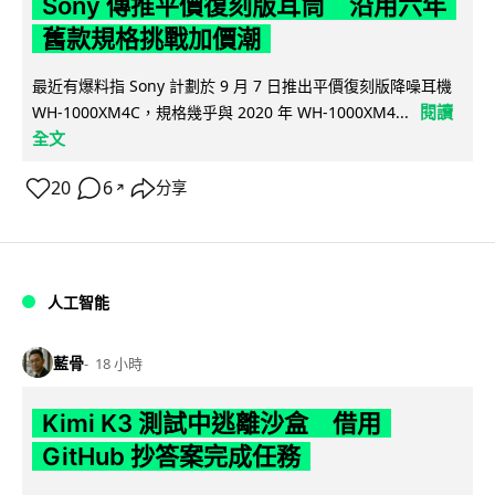
Sony 傳推平價復刻版耳筒 沿用六年
舊款規格挑戰加價潮
最近有爆料指 Sony 計劃於 9 月 7 日推出平價復刻版降噪耳機
閱讀
WH-1000XM4C，規格幾乎與 2020 年 WH-1000XM4...
全文
20
6
分享
↗
人工智能
藍骨
18 小時
Kimi K3 測試中逃離沙盒 借用
GitHub 抄答案完成任務