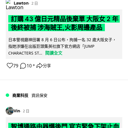
Lawton
2 日
訂購 43 億日元精品後棄單 大阪女 2 年
後終被捕 涉海賊王,火影周邊產品
日本警視廳神田署 8 月 6 日公布，拘捕一名 32 歲大阪女子，
指她涉嫌在出版巨頭集英社旗下官方網店「JUMP
閱讀全文
CHARACTERS ST...
79
10
分享
↗
商業科技
資訊保安
Vin
2 日
智博通路由器爆後門 官方緊急下架止血