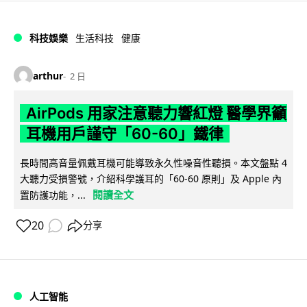
科技娛樂
生活科技
健康
arthur
2 日
AirPods 用家注意聽力響紅燈 醫學界籲
耳機用戶謹守「60-60」鐵律
長時間高音量佩戴耳機可能導致永久性噪音性聽損。本文盤點 4
大聽力受損警號，介紹科學護耳的「60-60 原則」及 Apple 內
閱讀全文
置防護功能，...
20
分享
人工智能