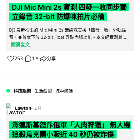
DJI Mic Mini 2s 實測 四發一收同步獨
立錄音 32-bit 防爆咪拍片必備
DJI 最新推出的 Mic Mini 2s 無線咪支援「四發一收」分軌錄
音，並首度下放 32-bit Float 浮點內錄功能。本文經實測其...
閱讀全文
253
1
分享
↗
科技娛樂
生活娛樂
城中熱話
Lawton
2 日
澤連斯基怒斥俄軍「人肉狩獵」 無人機
追殺烏克蘭小販近 40 秒仍被炸傷