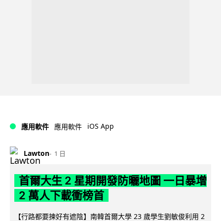
iOS App
應用軟件
應用軟件
Lawton
1 日
首爾大生 2 星期開發防曬地圖 一日暴增
2 萬人下載衝榜首
【行路都要揀好有遮陰】南韓首爾大學 23 歲學生劉敏俊利用 2