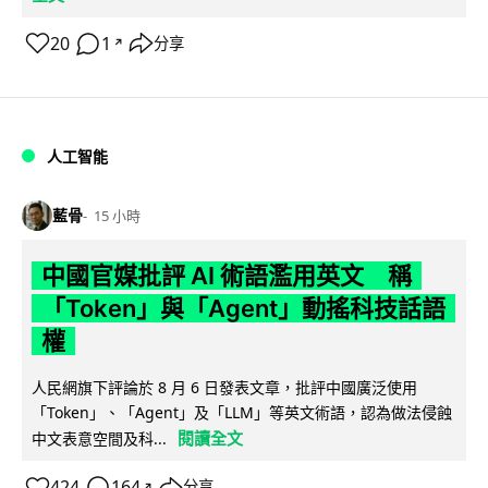
20
1
分享
↗
人工智能
藍骨
15 小時
中國官媒批評 AI 術語濫用英文 稱
「Token」與「Agent」動搖科技話語
權
人民網旗下評論於 8 月 6 日發表文章，批評中國廣泛使用
「Token」、「Agent」及「LLM」等英文術語，認為做法侵蝕
閱讀全文
中文表意空間及科...
424
164
分享
↗