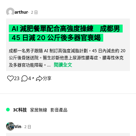
arthur
2 日
AI 減肥餐單配合高強度操練 成都男
45 日減 20 公斤後多器官衰竭
成都一名男子跟隨 AI 制訂高強度減脂計劃，45 日內減去約 20
公斤後昏迷送院。醫生診斷他患上尿源性膿毒症、膿毒性休克
閱讀全文
及多器官功能障礙。...
23
4
分享
↗
3C科技
家居無線
影音產品
Vin
2 日