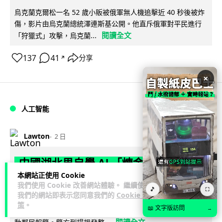
烏克蘭克爾松一名 52 歲小販被俄軍無人機追擊近 40 秒後被炸
傷，影片由烏克蘭總統澤連斯基公開。他直斥俄軍對平民進行
閱讀全文
「狩獵式」攻擊，烏克蘭...
137
41
分享
↗
×
人工智能
Lawton
2 日
中國湖北男自學 AI 「煉金術」 屋內煉
本網站正使用 Cookie
金冒濃煙驚動全區
我們使用 Cookie 改善網站體驗。 繼續使用
🎵
⛶
我們的網站即表示您同意我們的
Cookie 政
中國湖北黃石一名男子見金價高企，利用 AI 自學提煉黃金，在
策
。
📖 文字版訪問
→
租住單位私設高壓爐及作坊冶煉，過程產生大量刺鼻濃煙，驚