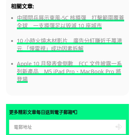
相關文章:
中國閱兵展示東風-5C 核導彈 打擊範圍覆蓋
全球 一支導彈足以毀滅 10 座城市
10 小時火燒木材影片 廣告分紅賺近千萬港
元 「慢電視」成功因素拆解
Apple 10 月發表會倒數 FCC 文件披露一系
列新產品 M5 iPad Pro、MacBook Pro 將
登場
📮
更多精彩文章每日送到電子郵箱