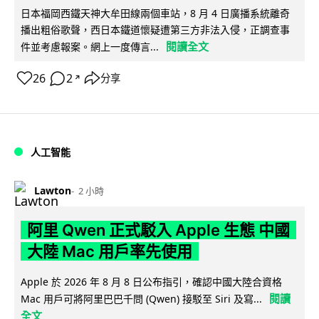
日本福岡西鐵天神大牟田線兩個車站，8 月 4 日廣播系統離奇
播出粗俗歌聲，西日本鐵道懷疑遭第三方非法入侵，正調查事
閱讀全文
件並考慮報案。網上一度傳言...
26
2
分享
↗
人工智能
Lawton
2 小時
阿里 Qwen 正式駁入 Apple 生態 中國
大陸 Mac 用戶率先使用
Apple 於 2026 年 8 月 8 日公布指引，確認中國大陸合資格
閱讀
Mac 用戶可將阿里巴巴千問 (Qwen) 接駁至 Siri 及寫...
全文