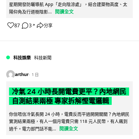
星期開發防曬導航 App「走向陰涼處」，結合建築物高度、太
閱讀全文
陽仰角及行道樹陰影...
87
3
分享
↗
科技娛樂
科技新聞
arthur
1 日
冷氣 24 小時長開電費更平？內地網民
自測結果兩極 專家拆解慳電邏輯
你信唔信冷氣長開 24 小時，電費反而平過開開關關？內地網民
實測結果兩極，有人一個月電費只需 118 元人民幣，有人飆到
閱讀全文
過千。電力部門話不能...