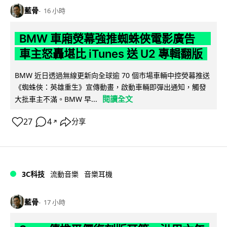
藍骨
16 小時
BMW 車廂熒幕強推蜘蛛俠電影廣告
車主怒轟堪比 iTunes 送 U2 專輯翻版
BMW 近日透過無線更新向全球逾 70 個市場車輛中控熒幕推送
《蜘蛛俠：英雄重生》宣傳動畫，啟動車輛即彈出通知，觸發
閱讀全文
大批車主不滿。BMW 早...
27
4
分享
↗
3C科技
流動音樂
音樂耳機
藍骨
17 小時