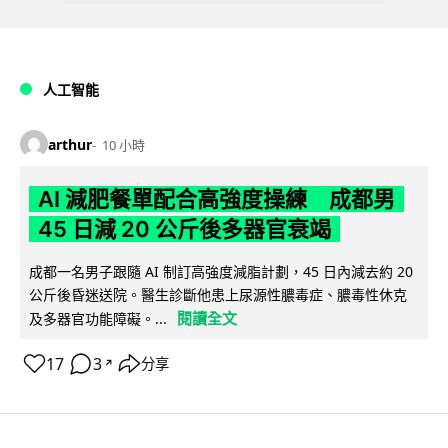
人工智能
arthur
10 小時
AI 減肥餐單配合高強度操練 成都男
45 日減 20 公斤後多器官衰竭
成都一名男子跟隨 AI 制訂高強度減脂計劃，45 日內減去約 20
公斤後昏迷送院。醫生診斷他患上尿源性膿毒症、膿毒性休克
閱讀全文
及多器官功能障礙。...
17
3
分享
↗