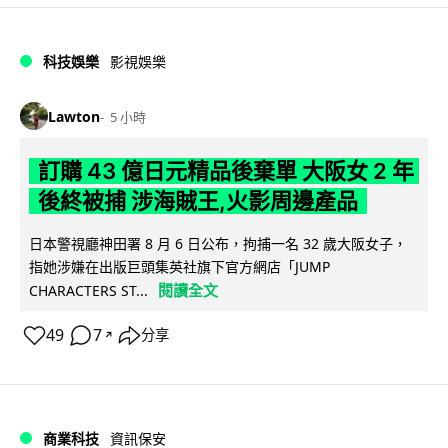
科技娛樂
影視娛樂
Lawton
5 小時
訂購 43 億日元精品後棄單 大阪女 2 年
後終被捕 涉海賊王,火影周邊產品
日本警視廳神田署 8 月 6 日公布，拘捕一名 32 歲大阪女子，
指她涉嫌在出版巨頭集英社旗下官方網店「JUMP
閱讀全文
CHARACTERS ST...
49
7
分享
↗
商業科技
資訊保安