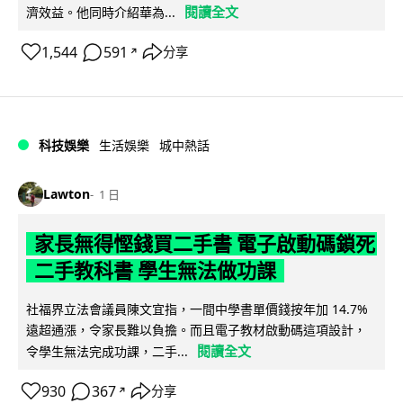
閱讀全文
濟效益。他同時介紹華為...
1,544
591
分享
↗
科技娛樂
生活娛樂
城中熱話
Lawton
1 日
家長無得慳錢買二手書 電子啟動碼鎖死
二手教科書 學生無法做功課
社福界立法會議員陳文宜指，一間中學書單價錢按年加 14.7%
遠超通漲，令家長難以負擔。而且電子教材啟動碼這項設計，
閱讀全文
令學生無法完成功課，二手...
930
367
分享
↗