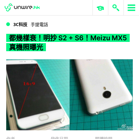
WWDC 2026
GenAI 與雲端科技專區
ERP 與商業 AI
都幾樣衰！明抄 S2 + S6！Meizu MX5 真機照曝光
3C科技
手提電話
都幾樣衰！明抄 S2 + S6！Meizu MX5
真機照曝光
作者
發佈日期
閱讀時間