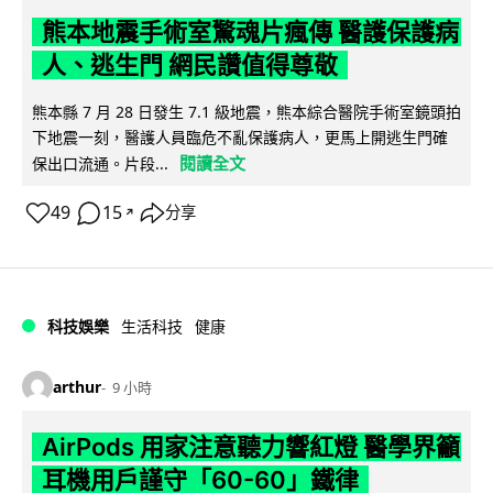
熊本地震手術室驚魂片瘋傳 醫護保護病
人、逃生門 網民讚值得尊敬
熊本縣 7 月 28 日發生 7.1 級地震，熊本綜合醫院手術室鏡頭拍
下地震一刻，醫護人員臨危不亂保護病人，更馬上開逃生門確
閱讀全文
保出口流通。片段...
49
15
分享
↗
科技娛樂
生活科技
健康
arthur
9 小時
AirPods 用家注意聽力響紅燈 醫學界籲
耳機用戶謹守「60-60」鐵律