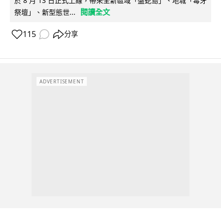
於 8 月 13 日正式上線，帶來全新區域「盤蛇島」、地城「毒牙
閱讀全文
祭壇」、新型態世...
115
分享
ADVERTISEMENT