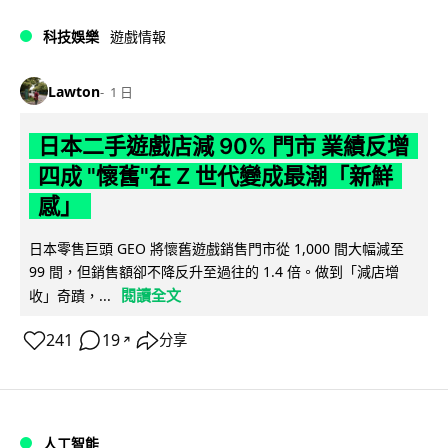
科技娛樂
遊戲情報
Lawton
1 日
日本二手遊戲店減 90% 門市 業績反增
四成 "懷舊"在 Z 世代變成最潮「新鮮
感」
日本零售巨頭 GEO 將懷舊遊戲銷售門市從 1,000 間大幅減至
99 間，但銷售額卻不降反升至過往的 1.4 倍。做到「減店增
閱讀全文
收」奇蹟，...
241
19
分享
↗
人工智能