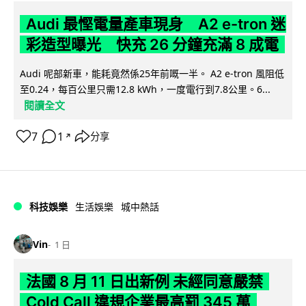
Audi 最慳電量產車現身 A2 e-tron 迷
彩造型曝光 快充 26 分鐘充滿 8 成電
Audi 呢部新車，能耗竟然係25年前嘅一半。 A2 e-tron 風阻低
至0.24，每百公里只需12.8 kWh，一度電行到7.8公里。6...
閱讀全文
7
1
分享
↗
科技娛樂
生活娛樂
城中熱話
Vin
1 日
法國 8 月 11 日出新例 未經同意嚴禁
Cold Call 違規企業最高罰 345 萬