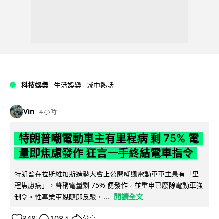
科技娛樂
生活娛樂
城中熱話
Vin
4 小時
特朗普嘲電動車主有里程病 剩 75% 電
量即焦慮發作 狂言一手終結電車指令
特朗普在拉斯維加斯造勢大會上公開嘲諷電動車車主患有「里
程焦慮病」，聲稱電量剩 75% 便發作，並重申已廢除電動車強
閱讀全文
制令。惟專業車媒隨即反駁，...
348
108
分享
↗