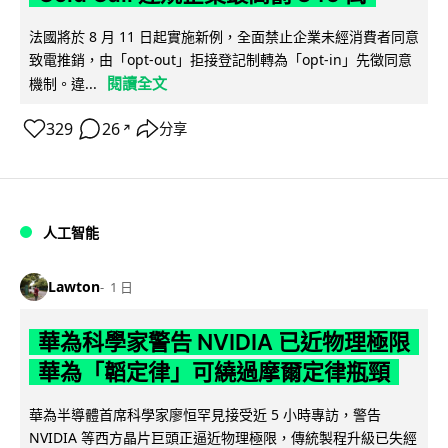
法國將於 8 月 11 日起實施新例，全面禁止企業未經消費者同意
致電推銷，由「opt-out」拒接登記制轉為「opt-in」先徵同意
閱讀全文
機制。違...
329
26
分享
↗
人工智能
Lawton
1 日
華為科學家警告 NVIDIA 已近物理極限
華為「韜定律」可繞過摩爾定律瓶頸
華為半導體首席科學家廖恒罕見接受近 5 小時專訪，警告
NVIDIA 等西方晶片巨頭正逼近物理極限，傳統製程升級已失經