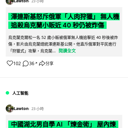
Lawton
23 小時
澤連斯基怒斥俄軍「人肉狩獵」 無人機
追殺烏克蘭小販近 40 秒仍被炸傷
烏克蘭克爾松一名 52 歲小販被俄軍無人機追擊近 40 秒後被炸
傷，影片由烏克蘭總統澤連斯基公開。他直斥俄軍對平民進行
閱讀全文
「狩獵式」攻擊，烏克蘭...
102
36
分享
↗
人工智能
Lawton
23 小時
中國湖北男自學 AI 「煉金術」 屋內煉