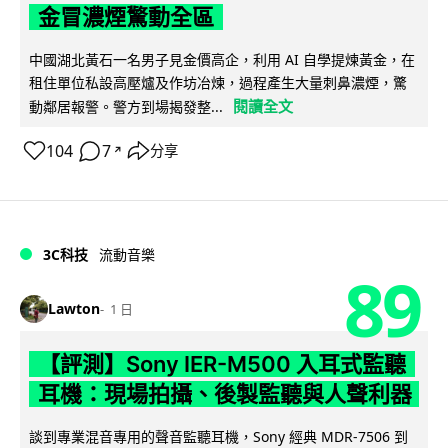
金冒濃煙驚動全區
中國湖北黃石一名男子見金價高企，利用 AI 自學提煉黃金，在
租住單位私設高壓爐及作坊冶煉，過程產生大量刺鼻濃煙，驚
閱讀全文
動鄰居報警。警方到場揭發整...
104
7
分享
↗
3C科技
流動音樂
89
Lawton
1 日
【評測】Sony IER-M500 入耳式監聽
耳機：現場拍攝、後製監聽與人聲利器
談到專業混音專用的聲音監聽耳機，Sony 經典 MDR-7506 到