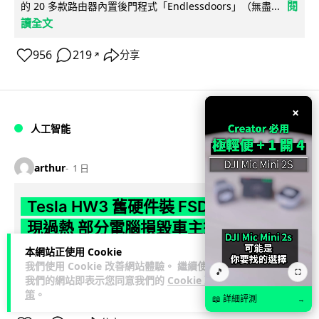
閱
的 20 多款路由器內置後門程式「Endlessdoors」（無盡...
讀全文
956
219
分享
↗
×
人工智能
arthur
1 日
Tesla HW3 舊硬件裝 FSD v14 Lite 頻
現過熱 部分電腦損毀車主須自費維修
本網站正使用 Cookie
Tesla 向 HW3 舊車款推送 FSD v14 Lite 系統，引發大量車主反
我們使用 Cookie 改善網站體驗。 繼續使用
🎵
⛶
映自動駕駛電腦嚴重過熱，部分更觸發高溫保護甚至直接燒
我們的網站即表示您同意我們的
Cookie 政
閱讀全文
毀，須...
策
。
📖 詳細評測
→