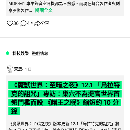
MDR-M1 專業錄音室耳機都為人熟悉。而現在舞台製作者與創
閱讀全文
意影像製作...
36
4
分享
↗
科技娛樂
遊戲情報
天恩
1 日
《魔獸世界：至暗之夜》12.1 「烏拉特
克的詛咒」專訪：巢穴不為提高世界首
領門檻而設 《諸王之眠》縮短約 10 分
鐘
《魔獸世界：至暗之夜》版本更新 12.1「烏拉特克的詛咒」將