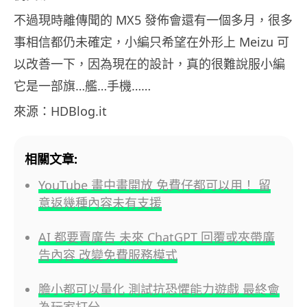
不過現時離傳聞的 MX5 發佈會還有一個多月，很多
事相信都仍未確定，小編只希望在外形上 Meizu 可
以改善一下，因為現在的設計，真的很難說服小編
它是一部旗…艦…手機……
來源：HDBlog.it
相關文章:
YouTube 畫中畫開放 免費仔都可以用！ 留
意返幾種內容未有支援
AI 都要賣廣告 未來 ChatGPT 回覆或夾帶廣
告內容 改變免費服務模式
膽小都可以量化 測試抗恐懼能力遊戲 最終會
為玩家打分