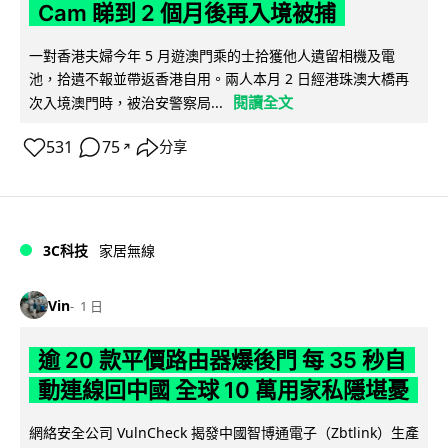
Cam 睇到 2 個月後再入境被捕
一對香港夫婦今年 5 月遊澳門乘的士拾獲他人遺留相機及電
池，拾遺不報並帶返香港自用。兩人本月 2 日經港珠澳大橋再
閱讀全文
次入境澳門時，被治安警察局...
531
75
分享
↗
3C科技
家居無線
Vin
1 日
逾 20 款平價路由器爆後門 每 35 秒自
動連線回中國 全球 10 萬用家私隱堪憂
網絡安全公司 VulnCheck 揭發中國智博通電子（Zbtlink）生產