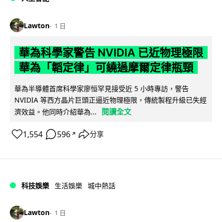
Lawton
1 日
華為科學家警告 NVIDIA 已近物理極限
華為「韜定律」可繞過摩爾定律瓶頸
華為半導體首席科學家廖恒罕見接受近 5 小時專訪，警告
NVIDIA 等西方晶片巨頭正逼近物理極限，傳統製程升級已失經
閱讀全文
濟效益。他同時介紹華為...
1,554
596
分享
↗
科技娛樂
生活娛樂
城中熱話
Lawton
1 日