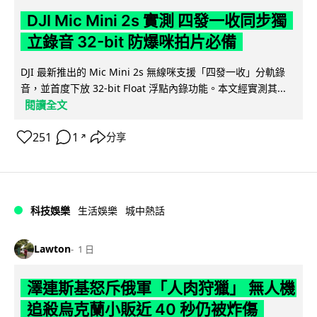
DJI Mic Mini 2s 實測 四發一收同步獨
立錄音 32-bit 防爆咪拍片必備
DJI 最新推出的 Mic Mini 2s 無線咪支援「四發一收」分軌錄
音，並首度下放 32-bit Float 浮點內錄功能。本文經實測其...
閱讀全文
251
1
分享
↗
科技娛樂
生活娛樂
城中熱話
Lawton
1 日
澤連斯基怒斥俄軍「人肉狩獵」 無人機
追殺烏克蘭小販近 40 秒仍被炸傷