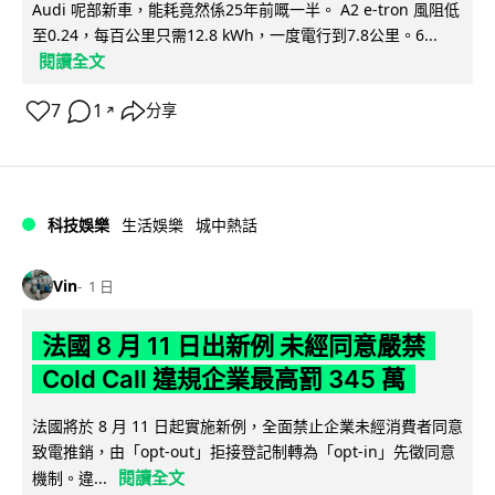
Audi 呢部新車，能耗竟然係25年前嘅一半。 A2 e-tron 風阻低
至0.24，每百公里只需12.8 kWh，一度電行到7.8公里。6...
閱讀全文
7
1
分享
↗
科技娛樂
生活娛樂
城中熱話
Vin
1 日
法國 8 月 11 日出新例 未經同意嚴禁
Cold Call 違規企業最高罰 345 萬
法國將於 8 月 11 日起實施新例，全面禁止企業未經消費者同意
致電推銷，由「opt-out」拒接登記制轉為「opt-in」先徵同意
閱讀全文
機制。違...