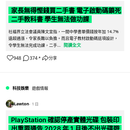
家長無得慳錢買二手書 電子啟動碼鎖死
二手教科書 學生無法做功課
社福界立法會議員陳文宜指，一間中學書單價錢按年加 14.7%
遠超通漲，令家長難以負擔。而且電子教材啟動碼這項設計，
閱讀全文
令學生無法完成功課，二手...
948
374
分享
↗
科技娛樂
遊戲情報
Lawton
1 日
PlayStation 確認停產實體光碟 包裝印
出重要通告 2028 年 1 月後不出光碟遊