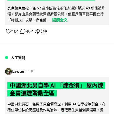
烏克蘭克爾松一名 52 歲小販被俄軍無人機追擊近 40 秒後被炸
傷，影片由烏克蘭總統澤連斯基公開。他直斥俄軍對平民進行
閱讀全文
「狩獵式」攻擊，烏克蘭...
104
40
分享
↗
人工智能
Lawton
1 日
中國湖北男自學 AI 「煉金術」 屋內煉
金冒濃煙驚動全區
中國湖北黃石一名男子見金價高企，利用 AI 自學提煉黃金，在
租住單位私設高壓爐及作坊冶煉，過程產生大量刺鼻濃煙，驚