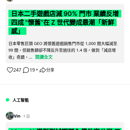
日本二手遊戲店減 90% 門市 業績反增
四成 "懷舊"在 Z 世代變成最潮「新鮮
感」
日本零售巨頭 GEO 將懷舊遊戲銷售門市從 1,000 間大幅減至
99 間，但銷售額卻不降反升至過往的 1.4 倍。做到「減店增
閱讀全文
收」奇蹟，...
247
19
分享
↗
人工智能
Vin
1 日