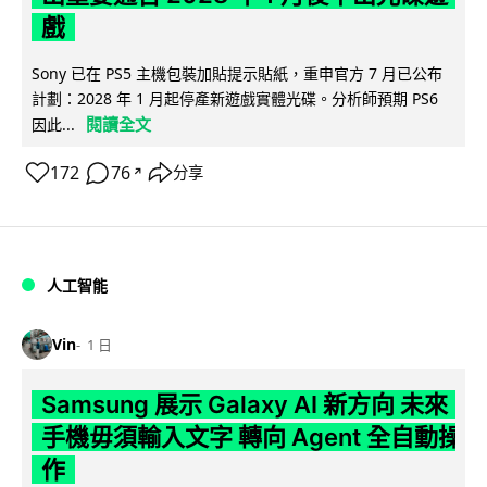
戲
Sony 已在 PS5 主機包裝加貼提示貼紙，重申官方 7 月已公布
計劃：2028 年 1 月起停產新遊戲實體光碟。分析師預期 PS6
閱讀全文
因此...
172
76
分享
↗
人工智能
Vin
1 日
Samsung 展示 Galaxy AI 新方向 未來
手機毋須輸入文字 轉向 Agent 全自動操
作