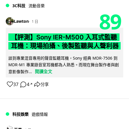
3C科技
流動音樂
89
Lawton
1 日
【評測】Sony IER-M500 入耳式監聽
耳機：現場拍攝、後製監聽與人聲利器
談到專業混音專用的聲音監聽耳機，Sony 經典 MDR-7506 到
MDR-M1 專業錄音室耳機都為人熟悉。而現在舞台製作者與創
閱讀全文
意影像製作...
37
4
分享
↗
科技娛樂
遊戲情報