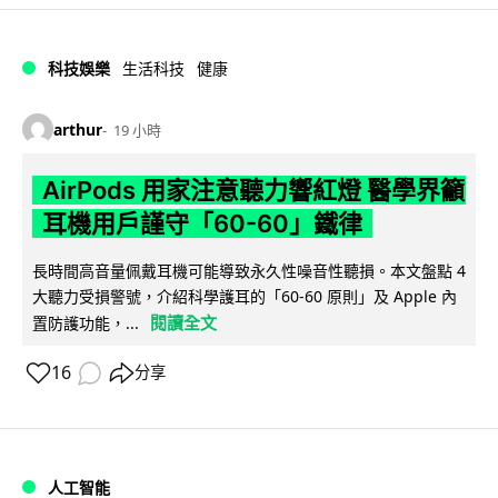
科技娛樂
生活科技
健康
arthur
19 小時
AirPods 用家注意聽力響紅燈 醫學界籲
耳機用戶謹守「60-60」鐵律
長時間高音量佩戴耳機可能導致永久性噪音性聽損。本文盤點 4
大聽力受損警號，介紹科學護耳的「60-60 原則」及 Apple 內
閱讀全文
置防護功能，...
16
分享
人工智能