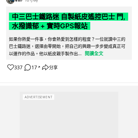
中三巴士鐵路迷 自製紙皮遙控巴士 門,
水撥識郁 + 實時GPS報站
如果你熱愛一件事，你會熱愛到怎樣的程度？一位就讀中三的
巴士鐵路迷，選擇由零開始，把自己的興趣一步步變成真正可
閱讀全文
以運作的作品。他以紙皮親手製作出...
337
17
分享
↗
ADVERTISEMENT