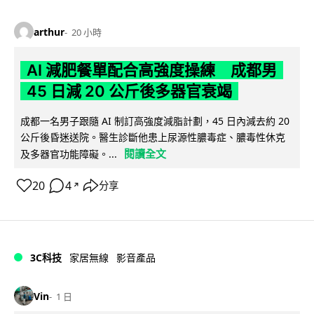
arthur
20 小時
AI 減肥餐單配合高強度操練 成都男
45 日減 20 公斤後多器官衰竭
成都一名男子跟隨 AI 制訂高強度減脂計劃，45 日內減去約 20
公斤後昏迷送院。醫生診斷他患上尿源性膿毒症、膿毒性休克
閱讀全文
及多器官功能障礙。...
20
4
分享
↗
3C科技
家居無線
影音產品
Vin
1 日