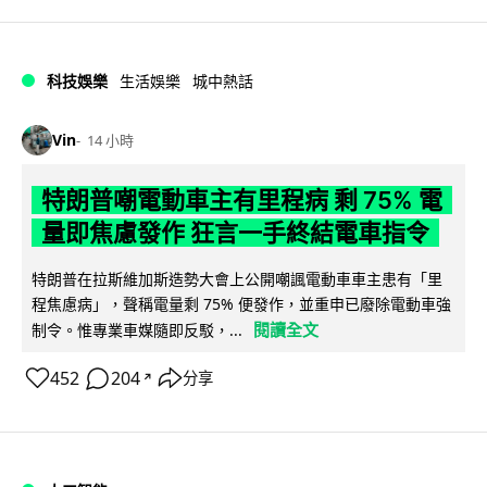
科技娛樂
生活娛樂
城中熱話
Vin
14 小時
特朗普嘲電動車主有里程病 剩 75% 電
量即焦慮發作 狂言一手終結電車指令
特朗普在拉斯維加斯造勢大會上公開嘲諷電動車車主患有「里
程焦慮病」，聲稱電量剩 75% 便發作，並重申已廢除電動車強
閱讀全文
制令。惟專業車媒隨即反駁，...
452
204
分享
↗