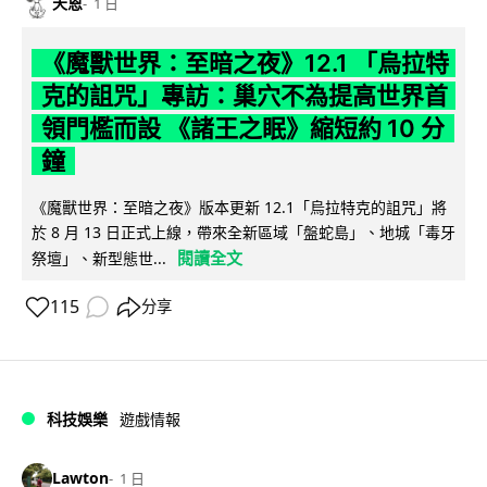
天恩
1 日
《魔獸世界：至暗之夜》12.1 「烏拉特
克的詛咒」專訪：巢穴不為提高世界首
領門檻而設 《諸王之眠》縮短約 10 分
鐘
《魔獸世界：至暗之夜》版本更新 12.1「烏拉特克的詛咒」將
於 8 月 13 日正式上線，帶來全新區域「盤蛇島」、地城「毒牙
閱讀全文
祭壇」、新型態世...
115
分享
科技娛樂
遊戲情報
Lawton
1 日