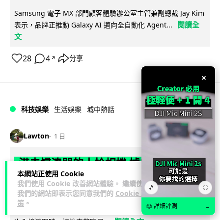
Samsung 電子 MX 部門顧客體驗辦公室主管兼副總裁 Jay Kim
閱讀全
表示，品牌正推動 Galaxy AI 邁向全自動化 Agent...
文
28
4
分享
↗
×
科技娛樂
生活娛樂
城中熱話
Lawton
1 日
港夫婦澳門的士拾相機 據為己有被的士
本網站正使用 Cookie
Cam 睇到 2 個月後再入境被捕
我們使用 Cookie 改善網站體驗。 繼續使用
🎵
⛶
我們的網站即表示您同意我們的
Cookie 政
一對香港夫婦今年 5 月遊澳門乘的士拾獲他人遺留相機及電
策
。
📖 詳細評測
→
池，拾遺不報並帶返香港自用。兩人本月 2 日經港珠澳大橋再