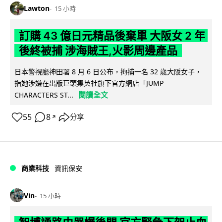
Lawton
15 小時
訂購 43 億日元精品後棄單 大阪女 2 年
後終被捕 涉海賊王,火影周邊產品
日本警視廳神田署 8 月 6 日公布，拘捕一名 32 歲大阪女子，
指她涉嫌在出版巨頭集英社旗下官方網店「JUMP
閱讀全文
CHARACTERS ST...
55
8
分享
↗
商業科技
資訊保安
Vin
15 小時