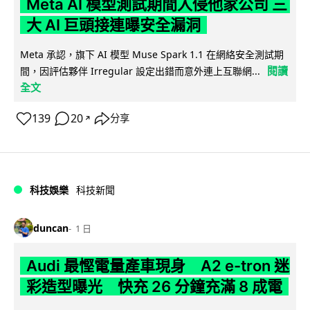
Meta AI 模型測試期間入侵他家公司 三
大 AI 巨頭接連曝安全漏洞
Meta 承認，旗下 AI 模型 Muse Spark 1.1 在網絡安全測試期
閱讀
間，因評估夥伴 Irregular 設定出錯而意外連上互聯網...
全文
139
20
分享
↗
科技娛樂
科技新聞
duncan
1 日
Audi 最慳電量產車現身 A2 e-tron 迷
彩造型曝光 快充 26 分鐘充滿 8 成電