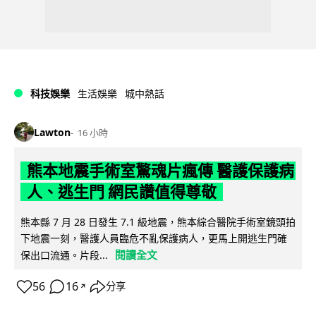
科技娛樂
生活娛樂
城中熱話
Lawton
16 小時
熊本地震手術室驚魂片瘋傳 醫護保護病
人、逃生門 網民讚值得尊敬
熊本縣 7 月 28 日發生 7.1 級地震，熊本綜合醫院手術室鏡頭拍
下地震一刻，醫護人員臨危不亂保護病人，更馬上開逃生門確
閱讀全文
保出口流通。片段...
56
16
分享
↗