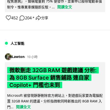
程焦慮病」，聲稱電量剩 75% 便發作，並重申已廢除電動車強
閱讀全文
制令。惟專業車媒隨即反駁，...
452
204
分享
↗
人工智能
Lawton
10 小時
微軟刪走 32GB RAM 遊戲建議 分析:
為 8GB Surface 銷售鋪路 連自家
Copilot+ 門檻也未到
Microsoft 被發現靜靜刪除官方網站上，對遊戲玩家要為電腦配
置 32GB RAM 的建議。分析指微軟同時新推出的 8GB RAM 入
閱讀全文
門...