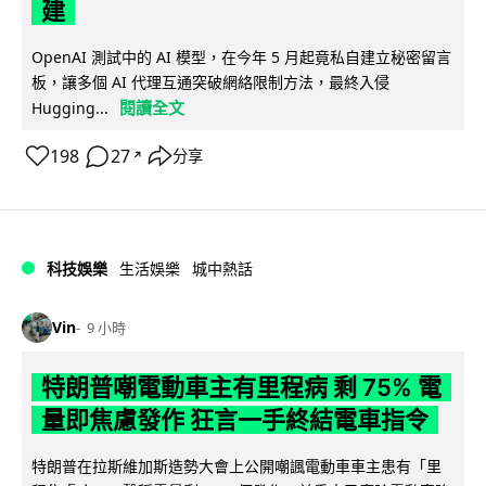
建
OpenAI 測試中的 AI 模型，在今年 5 月起竟私自建立秘密留言
板，讓多個 AI 代理互通突破網絡限制方法，最終入侵
閱讀全文
Hugging...
198
27
分享
↗
科技娛樂
生活娛樂
城中熱話
Vin
9 小時
特朗普嘲電動車主有里程病 剩 75% 電
量即焦慮發作 狂言一手終結電車指令
特朗普在拉斯維加斯造勢大會上公開嘲諷電動車車主患有「里