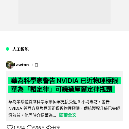
人工智能
Lawton
1 日
華為科學家警告 NVIDIA 已近物理極限
華為「韜定律」可繞過摩爾定律瓶頸
華為半導體首席科學家廖恒罕見接受近 5 小時專訪，警告
NVIDIA 等西方晶片巨頭正逼近物理極限，傳統製程升級已失經
閱讀全文
濟效益。他同時介紹華為...
1,554
596
分享
↗