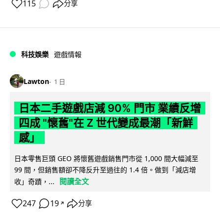
115
分享
科技娛樂
遊戲情報
Lawton
1 日
日本二手遊戲店減 90% 門市 業績反增
四成 "懷舊"在 Z 世代變成最潮「新鮮
感」
日本零售巨頭 GEO 將懷舊遊戲銷售門市從 1,000 間大幅減至
99 間，但銷售額卻不降反升至過往的 1.4 倍。做到「減店增
閱讀全文
收」奇蹟，...
247
19
分享
↗