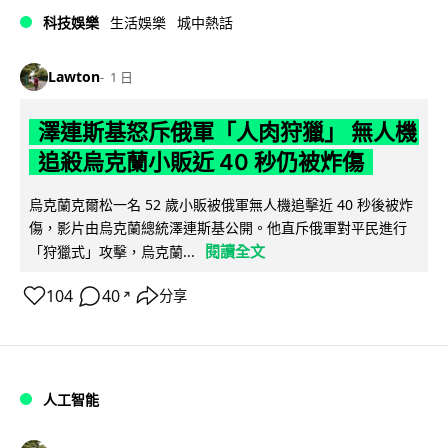
科技娛樂
生活娛樂
城中熱話
Lawton
1 日
澤連斯基怒斥俄軍「人肉狩獵」 無人機
追殺烏克蘭小販近 40 秒仍被炸傷
烏克蘭克爾松一名 52 歲小販被俄軍無人機追擊近 40 秒後被炸
傷，影片由烏克蘭總統澤連斯基公開。他直斥俄軍對平民進行
閱讀全文
「狩獵式」攻擊，烏克蘭...
104
40
分享
↗
人工智能