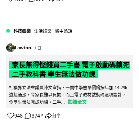
科技娛樂
生活娛樂
城中熱話
Lawton
1 日
家長無得慳錢買二手書 電子啟動碼鎖死
二手教科書 學生無法做功課
社福界立法會議員陳文宜指，一間中學書單價錢按年加 14.7%
遠超通漲，令家長難以負擔。而且電子教材啟動碼這項設計，
閱讀全文
令學生無法完成功課，二手...
948
374
分享
↗