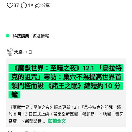
37
4
分享
↗
科技娛樂
遊戲情報
天恩
1 日
《魔獸世界：至暗之夜》12.1 「烏拉特
克的詛咒」專訪：巢穴不為提高世界首
領門檻而設 《諸王之眠》縮短約 10 分
鐘
《魔獸世界：至暗之夜》版本更新 12.1「烏拉特克的詛咒」將
於 8 月 13 日正式上線，帶來全新區域「盤蛇島」、地城「毒牙
閱讀全文
祭壇」、新型態世...