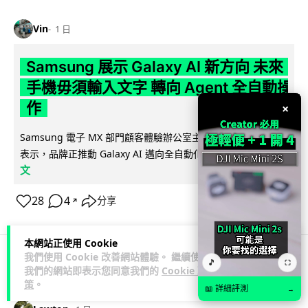
Vin
1 日
Samsung 展示 Galaxy AI 新方向 未來
手機毋須輸入文字 轉向 Agent 全自動操
作
×
Samsung 電子 MX 部門顧客體驗辦公室主管兼副總裁 Jay Kim
閱讀全
表示，品牌正推動 Galaxy AI 邁向全自動化 Agent...
文
28
4
分享
↗
本網站正使用 Cookie
我們使用 Cookie 改善網站體驗。 繼續使用
🎵
⛶
我們的網站即表示您同意我們的
Cookie 政
科技娛樂
生活娛樂
城中熱話
策
。
📖 詳細評測
→