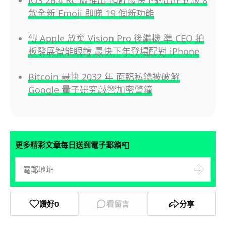
iOS 26.4 RC 版推出 預計最快下週出正式版 8
款全新 Emoji 即睇 19 個新功能
傳 Apple 放棄 Vision Pro 後繼機 準 CEO 拍
板發展智能眼鏡 最快下年登場配對 iPhone
Bitcoin 最快 2032 年 面臨私鑰被破解
Google 量子研究敲響加密警鐘
📮
更多精彩文章每日送到電子郵箱
讚好
0
看留言
分享