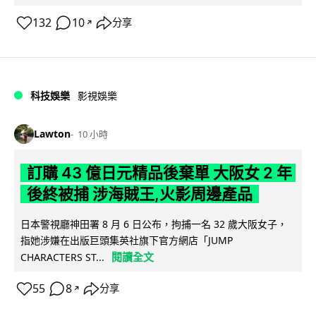
132
10
分享
↗
科技娛樂
影視娛樂
Lawton
10 小時
訂購 43 億日元精品後棄單 大阪女 2 年
後終被捕 涉海賊王,火影周邊產品
日本警視廳神田署 8 月 6 日公布，拘捕一名 32 歲大阪女子，
指她涉嫌在出版巨頭集英社旗下官方網店「JUMP
閱讀全文
CHARACTERS ST...
55
8
分享
↗