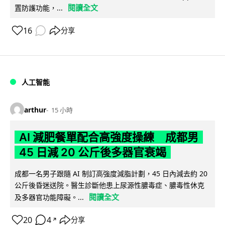
閱讀全文
置防護功能，...
16
分享
人工智能
arthur
15 小時
AI 減肥餐單配合高強度操練 成都男
45 日減 20 公斤後多器官衰竭
成都一名男子跟隨 AI 制訂高強度減脂計劃，45 日內減去約 20
公斤後昏迷送院。醫生診斷他患上尿源性膿毒症、膿毒性休克
閱讀全文
及多器官功能障礙。...
20
4
分享
↗