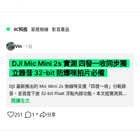
3C科技
家居無線
影音產品
Vin
1 日
DJI Mic Mini 2s 實測 四發一收同步獨
立錄音 32-bit 防爆咪拍片必備
DJI 最新推出的 Mic Mini 2s 無線咪支援「四發一收」分軌錄
音，並首度下放 32-bit Float 浮點內錄功能。本文經實測其...
閱讀全文
251
1
分享
↗