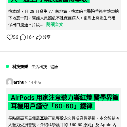
熊本縣 7 月 28 日發生 7.1 級地震，熊本綜合醫院手術室鏡頭拍
下地震一刻，醫護人員臨危不亂保護病人，更馬上開逃生門確
閱讀全文
保出口流通。片段...
56
16
分享
↗
科技娛樂
生活科技
健康
arthur
14 小時
AirPods 用家注意聽力響紅燈 醫學界籲
耳機用戶謹守「60-60」鐵律
長時間高音量佩戴耳機可能導致永久性噪音性聽損。本文盤點 4
大聽力受損警號，介紹科學護耳的「60-60 原則」及 Apple 內