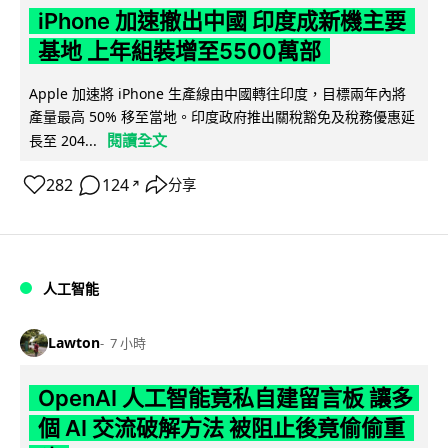
iPhone 加速撤出中國 印度成新機主要
基地 上年組裝增至5500萬部
Apple 加速將 iPhone 生產線由中國轉往印度，目標兩年內將
產量最高 50% 移至當地。印度政府推出關稅豁免及稅務優惠延
閱讀全文
長至 204...
282
124
分享
↗
人工智能
Lawton
7 小時
OpenAI 人工智能竟私自建留言板 讓多
個 AI 交流破解方法 被阻止後竟偷偷重