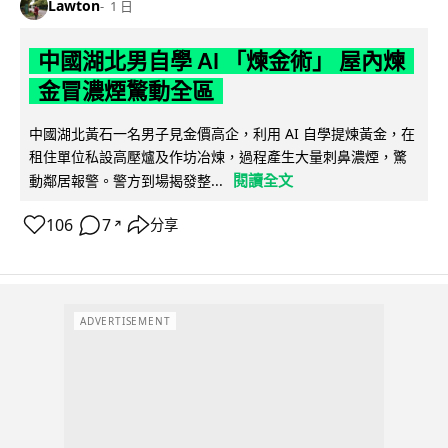
Lawton
1 日
中國湖北男自學 AI 「煉金術」 屋內煉
金冒濃煙驚動全區
中國湖北黃石一名男子見金價高企，利用 AI 自學提煉黃金，在
租住單位私設高壓爐及作坊冶煉，過程產生大量刺鼻濃煙，驚
閱讀全文
動鄰居報警。警方到場揭發整...
106
7
分享
↗
ADVERTISEMENT