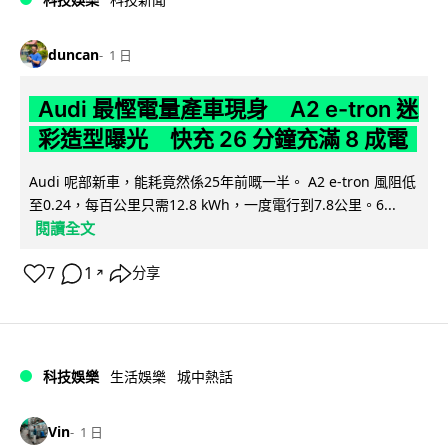
duncan
1 日
Audi 最慳電量產車現身 A2 e-tron 迷
彩造型曝光 快充 26 分鐘充滿 8 成電
Audi 呢部新車，能耗竟然係25年前嘅一半。 A2 e-tron 風阻低
至0.24，每百公里只需12.8 kWh，一度電行到7.8公里。6...
閱讀全文
7
1
分享
↗
科技娛樂
生活娛樂
城中熱話
Vin
1 日