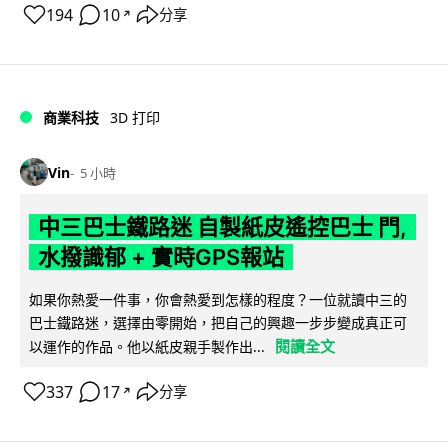
194
10
分享
↗
商業科技
3D 打印
Vin
5 小時
中三巴士鐵路迷 自製紙皮遙控巴士 門,
水撥識郁 + 實時GPS報站
如果你熱愛一件事，你會熱愛到怎樣的程度？一位就讀中三的
巴士鐵路迷，選擇由零開始，把自己的興趣一步步變成真正可
閱讀全文
以運作的作品。他以紙皮親手製作出...
337
17
分享
↗