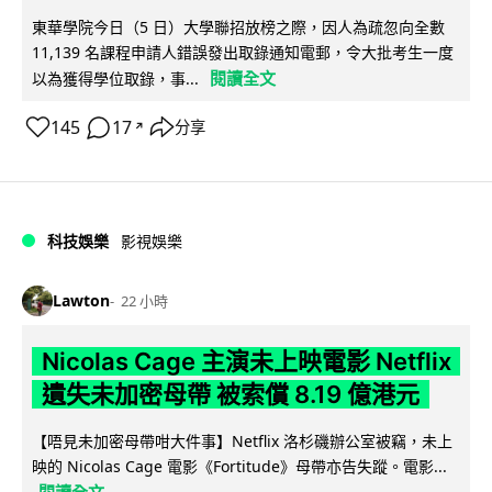
東華學院今日（5 日）大學聯招放榜之際，因人為疏忽向全數
11,139 名課程申請人錯誤發出取錄通知電郵，令大批考生一度
閱讀全文
以為獲得學位取錄，事...
145
17
分享
↗
科技娛樂
影視娛樂
Lawton
22 小時
Nicolas Cage 主演未上映電影 Netflix
遺失未加密母帶 被索償 8.19 億港元
【唔見未加密母帶咁大件事】Netflix 洛杉磯辦公室被竊，未上
映的 Nicolas Cage 電影《Fortitude》母帶亦告失蹤。電影...
閱讀全文