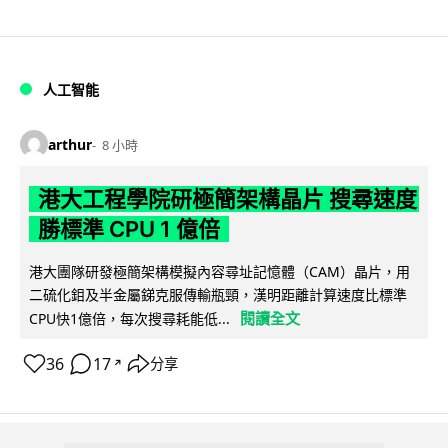
人工智能
arthur
8 小時
港大工程學院研極簡架構晶片 搜尋速度
勝標準 CPU 1 億倍
港大團隊研發極簡架構模擬內容尋址記憶體（CAM）晶片，用
二硫化鉬及半金屬銻克服傳輸瓶頸，漢明距離計算速度比標準
閱讀全文
CPU快1億倍，每次搜尋耗能低...
36
17
分享
↗