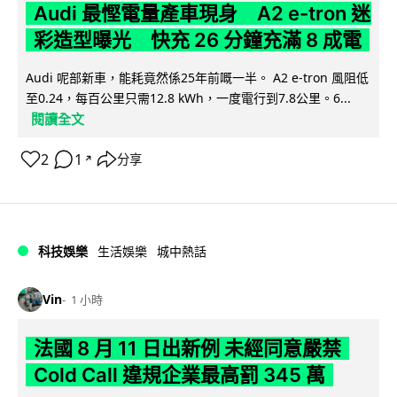
Audi 最慳電量產車現身 A2 e-tron 迷
彩造型曝光 快充 26 分鐘充滿 8 成電
Audi 呢部新車，能耗竟然係25年前嘅一半。 A2 e-tron 風阻低
至0.24，每百公里只需12.8 kWh，一度電行到7.8公里。6...
閱讀全文
2
1
分享
↗
科技娛樂
生活娛樂
城中熱話
Vin
1 小時
法國 8 月 11 日出新例 未經同意嚴禁
Cold Call 違規企業最高罰 345 萬