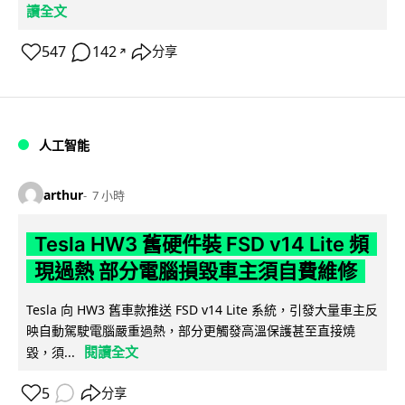
讀全文
547
142
分享
↗
人工智能
arthur
7 小時
Tesla HW3 舊硬件裝 FSD v14 Lite 頻
現過熱 部分電腦損毀車主須自費維修
Tesla 向 HW3 舊車款推送 FSD v14 Lite 系統，引發大量車主反
映自動駕駛電腦嚴重過熱，部分更觸發高溫保護甚至直接燒
閱讀全文
毀，須...
5
分享