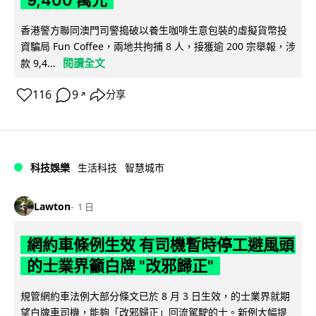
9,400 萬元
香港警方聯同澳門司警搗破以養生咖啡生意包裝的虛擬貨幣投
資騙局 Fun Coffee，兩地共拘捕 8 人，接獲逾 200 宗舉報，涉
閱讀全文
款 9,4...
116
9
分享
↗
科技娛樂
生活科技
智慧城市
Lawton
1 日
網約車條例生效 有司機暫時停工避風頭
的士業界籲白牌 "改邪歸正"
規管網約車法例大部分條文已於 8 月 3 日生效，的士業界就期
望白牌車司機，能夠「改邪歸正」回流駕駛的士。新例大幅提