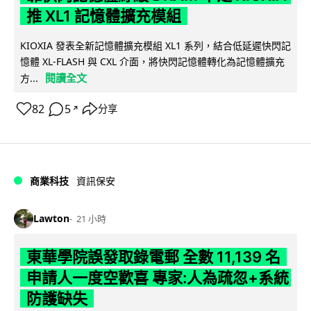
推 XL1 記憶體擴充模組
KIOXIA 發表全新記憶體擴充模組 XL1 系列，結合低延遲快閃記
憶體 XL-FLASH 與 CXL 介面，將快閃記憶體轉化為記憶體擴充
閱讀全文
方...
82
5
分享
↗
商業科技
資訊保安
Lawton
21 小時
東華學院誤發取錄電郵 全數 11,139 名
申請人一度空歡喜 專家:人為疏忽+系統
防護缺失