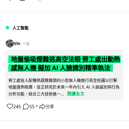
人工智能
Vin
1 日
地盤偷吸煙難逃高空法眼 勞工處出動熱
感無人機 擬加 AI 人臉識別精準執法
勞工處投入配備熱感應鏡頭的小型無人機進行高空巡邏以打擊
地盤違例吸煙，並正研究於未來一年內引入 AI 人臉識別與行為
閱讀全文
分析功能，結合三大技術進一...
245
55
分享
↗