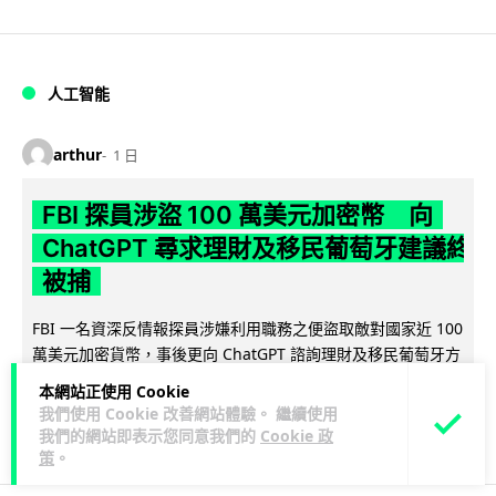
人工智能
arthur
1 日
FBI 探員涉盜 100 萬美元加密幣 向
ChatGPT 尋求理財及移民葡萄牙建議終
被捕
FBI 一名資深反情報探員涉嫌利用職務之便盜取敵對國家近 100
萬美元加密貨幣，事後更向 ChatGPT 諮詢理財及移民葡萄牙方
閱讀全文
案，最終因...
本網站正使用 Cookie
我們使用 Cookie 改善網站體驗。 繼續使用
23
1
分享
↗
我們的網站即表示您同意我們的
Cookie 政
策
。