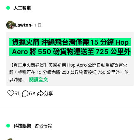
人工智能
Lawton
1 日
貨運火箭 沖繩飛台灣僅需 15 分鐘 Hop
Aero 將 550 磅貨物運送至 725 公里外
【真正用火箭送貨】美國初創 Hop Aero 公開自動駕駛貨運火
箭，聲稱可在 15 分鐘內將 250 公斤物資投送 750 公里外，並
閱讀全文
以沖繩...
51
6
分享
↗
科技娛樂
遊戲情報