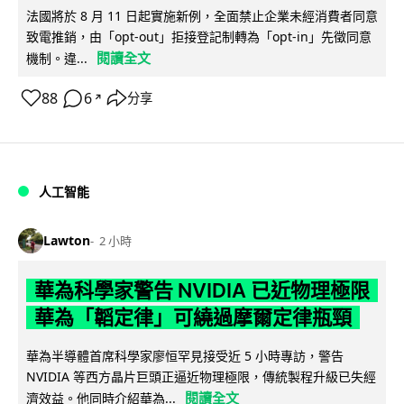
法國將於 8 月 11 日起實施新例，全面禁止企業未經消費者同意
致電推銷，由「opt-out」拒接登記制轉為「opt-in」先徵同意
閱讀全文
機制。違...
88
6
分享
↗
人工智能
Lawton
2 小時
華為科學家警告 NVIDIA 已近物理極限
華為「韜定律」可繞過摩爾定律瓶頸
華為半導體首席科學家廖恒罕見接受近 5 小時專訪，警告
NVIDIA 等西方晶片巨頭正逼近物理極限，傳統製程升級已失經
閱讀全文
濟效益。他同時介紹華為...