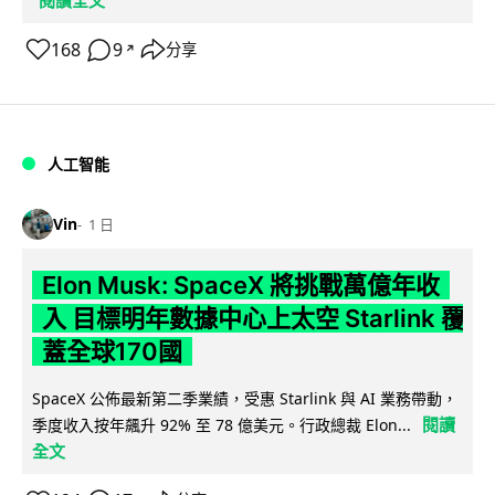
168
9
分享
↗
人工智能
Vin
1 日
Elon Musk: SpaceX 將挑戰萬億年收
入 目標明年數據中心上太空 Starlink 覆
蓋全球170國
SpaceX 公佈最新第二季業績，受惠 Starlink 與 AI 業務帶動，
閱讀
季度收入按年飆升 92% 至 78 億美元。行政總裁 Elon...
全文