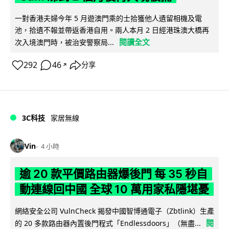
一對香港夫婦今年 5 月遊澳門乘的士拾獲他人遺留相機及電
池，拾遺不報並帶返香港自用。兩人本月 2 日經港珠澳大橋再
閱讀全文
次入境澳門時，被治安警察局...
292
46
分享
↗
3C科技
家居無線
Vin
4 小時
逾 20 款平價路由器爆後門 每 35 秒自
動連線回中國 全球 10 萬用家私隱堪憂
網絡安全公司 VulnCheck 揭發中國智博通電子（Zbtlink）生產
閱
的 20 多款路由器內置後門程式「Endlessdoors」（無盡...