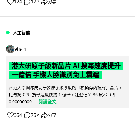
124
17
分享
↗
人工智能
Vin
1 日
港大研原子級新晶片 AI 搜尋速度提升
一億倍 手機人臉識別免上雲端
香港大學團隊成功研發原子級厚度的「模擬存內搜尋」晶片，
比傳統 CPU 搜尋速度快約 1 億倍，延遲低至 36 皮秒（即
閱讀全文
0.00000000...
354
75
分享
↗