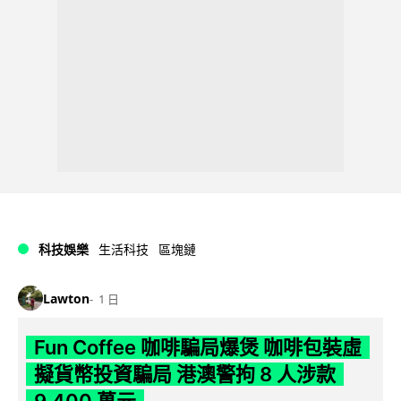
科技娛樂
生活科技
區塊鏈
Lawton
1 日
Fun Coffee 咖啡騙局爆煲 咖啡包裝虛
擬貨幣投資騙局 港澳警拘 8 人涉款