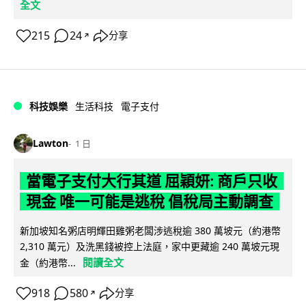
全文
215
24
分享
↗
科技娛樂
生活科技
電子支付
Lawton
1 日
當電子支付大行其道 屈穎妍: 商戶只收
現金 唯一可能是逃稅 倡稅局主動調查
新加坡知名粥店明輝田雞粥老闆涉逃稅逾 380 萬坡元（約港幣
2,310 萬元）及洗黑錢被控上法庭，家中更藏逾 240 萬坡元現
閱讀全文
金（約港幣...
918
580
分享
↗